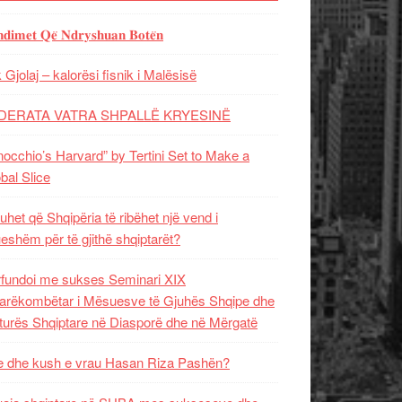
𝐝𝐢𝐦𝐞𝐭 𝐐𝐞̈ 𝐍𝐝𝐫𝐲𝐬𝐡𝐮𝐚𝐧 𝐁𝐨𝐭𝐞̈𝐧
 Gjolaj – kalorësi fisnik i Malësisë
DERATA VATRA SHPALLË KRYESINË
nocchio’s Harvard” by Tertini Set to Make a
bal Slice
uhet që Shqipëria të ribëhet një vend i
ueshëm për të gjithë shqiptarët?
fundoi me sukses Seminari XIX
rëkombëtar i Mësuesve të Gjuhës Shqipe dhe
turës Shqiptare në Diasporë dhe në Mërgatë
 dhe kush e vrau Hasan Riza Pashën?