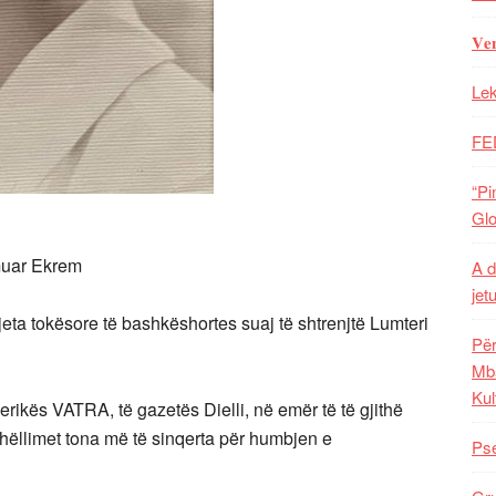
𝐕𝐞
Lek
FE
“Pi
Glo
muar Ekrem
A d
jet
eta tokësore të bashkëshortes suaj të shtrenjtë Lumteri
Për
Mba
Kul
ikës VATRA, të gazetës Dielli, në emër të të gjithë
shëllimet tona më të sinqerta për humbjen e
Pse