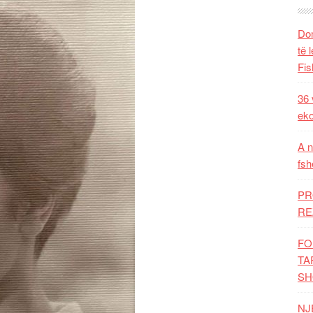
Dom
të 
Fis
36 
eko
A n
fsh
PR
RE
FO
TA
SH
NJ