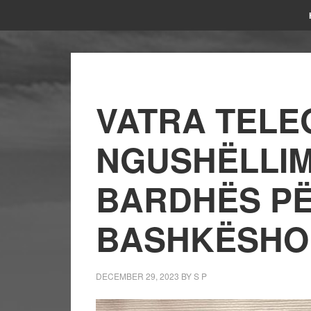
VATRA TEL
NGUSHËLLIM
BARDHËS PË
BASHKËSHO
DECEMBER 29, 2023
BY
S P