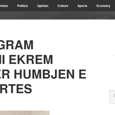
Home
Politics
Opinion
Culture
Sports
Economy
EGRAM
I EKREM
R HUMBJEN E
RTES