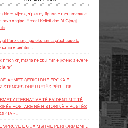
 Ndre Mjeda, sipas dy figurave monumentale
letrave shqipe, Ernest Koliqit dhe At Gjergj
hta
vjet tranzicion, nga ekonomia prodhuese te
nomia e përfitimit
dihmon krijimtaria në zbulimin e potencialeve të
ehura?
OF. AHMET QERIQI DHE EPOKA E
ZISTENCЁS DHE LUFTЁS PЁR LIRI!
RMAT ALTERNATIVE TË EVIDENTIMIT TË
RIFËS POSTARE NË HISTORINË E POSTËS
QIPTARE
Ë SPROVË E GUXIMSHME PERFORMIZMI…