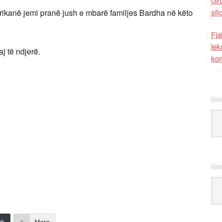
Gr
rikanë jemi pranë jush e mbarë familjes Bardha në këto
sfi
Fja
lek
j të ndjerë.
kom
Kat
Ark
nk
More