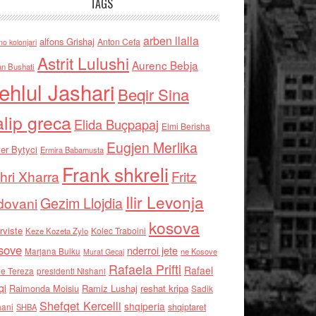
TAGS
arben llalla
alfons Grishaj
Anton Cefa
no kolonjari
Astrit Lulushi
Aurenc Bebja
an Bushati
ehlul Jashari
Beqir Sina
alip greca
Elida Buçpapaj
Elmi Berisha
Eugjen Merlika
er Bytyci
Ermira Babamusta
Frank shkreli
hri Xharra
Fritz
Ilir Levonja
Gezim Llojdia
dovani
kosova
rviste
Kolec Traboini
Keze Kozeta Zylo
sove
nderroi jete
Marjana Bulku
ne Kosove
Murat Gecaj
Rafaela Prifti
Rafael
e Tereza
presidenti Nishani
qi
Raimonda Moisiu
Ramiz Lushaj
reshat kripa
Sadik
Shefqet Kercelli
shqiperia
hani
shqiptaret
SHBA