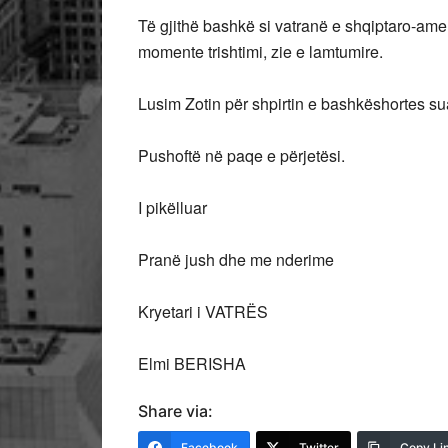
Të gjithë bashkë si vatranë e shqiptaro-ame
momente trishtimi, zie e lamtumire.
Lusim Zotin për shpirtin e bashkëshortes sua
Pushoftë në paqe e përjetësi.
I pikëlluar
Pranë jush dhe me nderime
Kryetari i VATRËS
Elmi BERISHA
Share via:
Facebook
Twitter
Copy Li