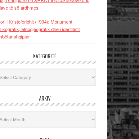
uaja shqiptare në SHBA mes sukseseve dhe
dave të së ardhmes
lori i Kristoforidhit (1904): Monument
sikografik, etnogjeografik dhe i identitetit
bëtar shqiptar
KATEGORITË
egoritë
ARKIV
iv