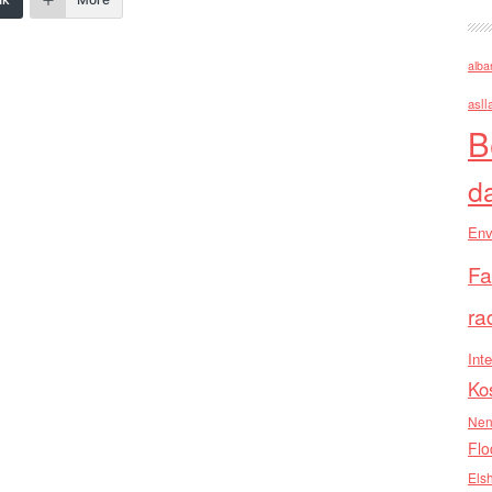
alba
asll
B
d
Env
Fa
ra
Inte
Ko
Nen
Flo
Els