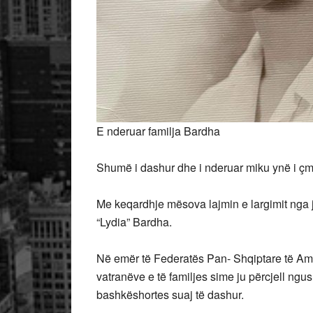
E nderuar familja Bardha
Shumë i dashur dhe i nderuar miku ynë i ç
Me
keqardhje mësova lajmin e largimit nga j
“Lydia” Bardha.
Në emër të Federatës Pan- Shqiptare të Amer
vatranëve e të familjes sime ju përcjell ngu
bashkëshortes suaj të dashur.