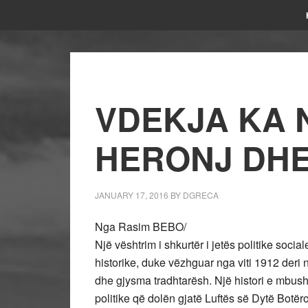
VDEKJA KA 
HERONJ DH
JANUARY 17, 2016
BY
DGRECA
Nga Rasim BEBO/
Një vështrim i shkurtër i jetës politike social
historike, duke vëzhguar nga viti 1912 deri 
dhe gjysma tradhtarësh. Një histori e mbush
politike që dolën gjatë Luftës së Dytë Botër