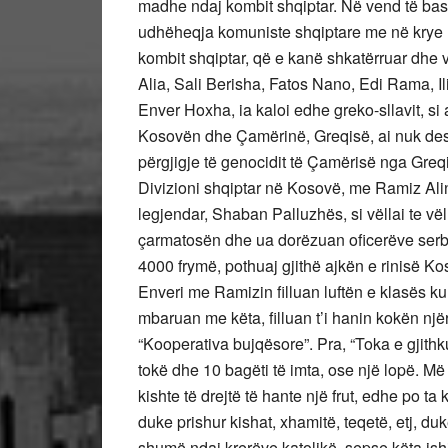
madhe ndaj kombit shqiptar. Në vend të bash
udhëheqja komuniste shqiptare me në krye E
kombit shqiptar, që e kanë shkatërruar dhe
Alia, Sali Berisha, Fatos Nano, Edi Rama, Ili
Enver Hoxha, ia kaloi edhe greko-sllavit, si 
Kosovën dhe Çamërinë, Greqisë, ai nuk deshi
përgjigje të genocidit të Çamërisë nga Greqia
Divizioni shqiptar në Kosovë, me Ramiz Alin
legjendar, Shaban Palluzhës, si vëllai te vël
çarmatosën dhe ua dorëzuan oficerëve serbo
4000 frymë, pothuaj gjithë ajkën e rinisë K
Enveri me Ramizin filluan luftën e klasës k
mbaruan me këta, filluan t’i hanin kokën njër
“Kooperativa bujqësore”. Pra, “Toka e gjithku
tokë dhe 10 bagëti të imta, ose një lopë. M
kishte të drejtë të hante një frut, edhe po ta 
duke prishur kishat, xhamitë, teqetë, etj, d
shumë ndaj krerëve katolikë, sepse këta ishi