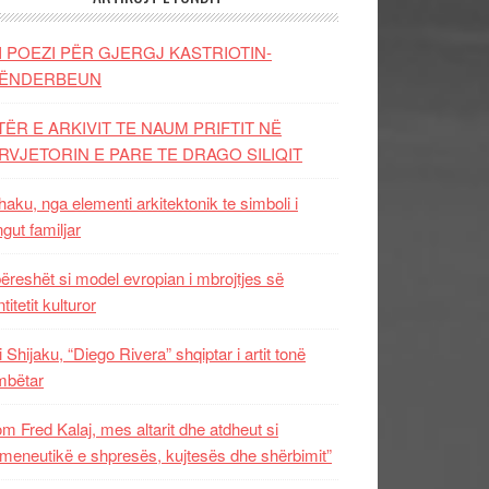
I POEZI PËR GJERGJ KASTRIOTIN-
ËNDERBEUN
TËR E ARKIVIT TE NAUM PRIFTIT NË
RVJETORIN E PARE TE DRAGO SILIQIT
aku, nga elementi arkitektonik te simboli i
ngut familjar
ëreshët si model evropian i mbrojtjes së
titetit kulturor
i Shijaku, “Diego Rivera” shqiptar i artit tonë
mbëtar
m Fred Kalaj, mes altarit dhe atdheut si
meneutikë e shpresës, kujtesës dhe shërbimit”