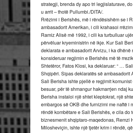
strategji, brenda dy apo tri legjislaturave, d
u arrit – thotë Pullumbi./DITA/.
Rrëzimi i Berishës, më i rëndësishëm se i 
ambasadorit Amerikan, i cili krahasoi rrëzi
Ramiz Alisë më 1992, i cili ka turbulluar ujë
përvëluar kryeministrin në ikje. Kur Sali Ber
deklarata e ambasadorit Arvizu, i ka dhënë n
konsideruar regjimin e Berishës më të rrezik
Shtetëror, Fatos Klosi, ka deklaruar: “ … Sal
Shqipëri. Sipas deklaratës së ambasadorit 
Sali Berisha ishte pjellë e regjimit komunist 
besuar, për të shmangur hakmarrjen ndaj ku
Berisha instaloi një shtet kleptokrat, një sht
embargos së OKB dhe furnizimi me naftë i ma
rëndë kombëtare e Sali Berishës, e cila do 
biznesmenit shqiptaro-maqedonas, Remzi Hox
Milosheviçin, ishte një tjetër krim i rëndë, 