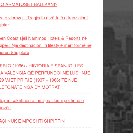
PO ARMATOSET BALLKANI?
za e vlerave – Tragjedia e vërtetë e tranzicionit
iptar
en Coast sjell Nammos Hotels & Resorts në
ipëri: Një destinacion i ri lifestyle merr formë në
ierën Shqiptare
EBLO (1966) / HISTORIA E SPANJOLLES
A VALENCIA QË PËRFUNDOI NË LUSHNJE
29 VJET PRITJE (1937 – 1966) TË NJË
LEFONATE NGA DY MOTRAT
tojmë sakrificën e familjes Lleshi për lirinë e
sovës
AÇI NUK E MPOSHTI SHPIRTIN