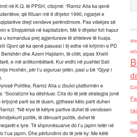
imit në K.Q. të PPSH, citojmë: “Ramiz Alia ka qenë
studentëve, që filluan më 8 dhjetor 1990, ngjarjet e
qiptarëve drejt vendeve perëndimore. Pas vdekjes së
min e Shqipërisë në kapitalizëm. Më 9 dhjetor foli hapur
ia u komandua prej agjenturave të shteteve të huaja.
alba
Xhelil Gjoni që ka qenë pasuesi i tij edhe në krijimin e PD
asll
 Berishën dhe Azem Hajdarin, të cilët, sipas Xhelil
B
tarë, e më antikombëtarë. Kur erdhi në pushtet Sali
je Hoxhën, për t’u siguruar jetën, pasi u bë “Gjyqi i
d
.
yrosë Politike, Ramiz Alia u zbuloi platformën e
Env
 “Socializmi ka dështuar. Cila do të jetë strategjia jonë
Fa
rijojnë parti sa të duam, gjithsesi këto parti duhen
Ramizi: “Në krye të këtyre partive duhet të vendosen
ra
ndjekurit politik, të dënuarit politik, duhet të
Inte
qarët e tyre. Të shpronësuarve do t’u japim letër në
Ko
do t’ua japim. Dhe përfundimi do të jetë ky: Me këtë