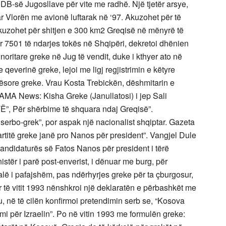
UDB-së Jugosllave për vite me radhë. Një tjetër arsye,
r Vlorën me avionë luftarak në ‘97. Akuzohet për të
kuzohet për shitjen e 300 km2 Greqisë në mënyrë të
r 7501 të ndarjes tokës në Shqipëri, dekretoi dhënien
inoritare greke në Jug të vendit, duke i kthyer ato në
 qeverinë greke, lejoi me ligj regjistrimin e këtyre
nësore greke. Vrau Kosta Trebickën, dëshmitarin e
AMA News: Kisha Greke (Janullatosi) i jep Sali
RTË”, Për shërbime të shquara ndaj Greqisë”.
 serbo-grek”, por aspak një nacionalist shqiptar. Gazeta
artitë greke janë pro Nanos për president”. Vangjel Dule
kandidaturës së Fatos Nanos për president i tërë
tër i parë post-enverist, i dënuar me burg, për
ë i pafajshëm, pas ndërhyrjes greke për ta çburgosur,
r të vitit 1993 nënshkroi një deklaratën e përbashkët me
 në të cilën konfirmoi pretendimin serb se, “Kosova
mi për Izraelin”. Po në vitin 1993 me formulën greke: