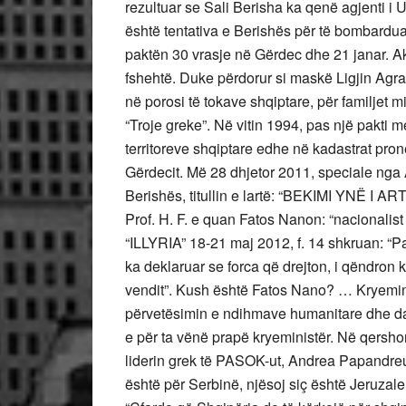
rezultuar se Sali Berisha ka qenë agjenti i 
është tentativa e Berishës për të bombardua
paktën 30 vrasje në Gërdec dhe 21 janar. A
fshehtë. Duke përdorur si maskë Ligjin Agra
në porosi të tokave shqiptare, për familjet m
“Troje greke”. Në vitin 1994, pas një pakti me
territoreve shqiptare edhe në kadastrat pro
Gërdecit. Më 28 dhjetor 2011, speciale nga 
Berishës, titullin e lartë: “BEKIMI YNË I A
Prof. H. F. e quan Fatos Nanon: “nacionalist
“ILLYRIA” 18-21 maj 2012, f. 14 shkruan: “P
ka deklaruar se forca që drejton, i qëndron 
vendit”. Kush është Fatos Nano? … Kryeminis
përvetësimin e ndihmave humanitare dhe dal
e për ta vënë prapë kryeministër. Në qersho
liderin grek të PASOK-ut, Andrea Papandreu,
është për Serbinë, njësoj siç është Jeruzale