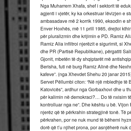
Nga Muharrem Xhafa, shef i sektorit të eduk
agjenti i vjetër, ky ka orkestruar lëvizjen e 
ambasadave më 2 korrik 1990, eksodin e sh
Enver Hoxhës, më 11 prill 1985, drejtoi kthi
për pluralizmin dhe krijimin e PD. Ramiz Al
Ramiz Alia infiltroi njerëzit e sigurimit, si 
dhe PR (Partisë Republikane), përgatiti Sali
Gjonit, mbetën të dy shqiptarët më antishqip
Berisha, futi në burg Ramiz Alinë dhe Nexhmi
kafeve”. (nga Xhevdet Shehu 20 janar 2015)
Servet Pëllumbi citon: “Në një mbledhje të B
Katovicës”, ardhur nga Gorbaxhovi dhe u tha:
për kalimin në demokraci?… Do të nxisim të k
kontrolluar nga ne”. Dhe kështu u bë. Vijon 
njerëz që të përkrahin strategjinë tonë. Të për
përkrahen, por ne nuk mund të bëhemi hyzme
dorë që t’u njihet prona, por asnjëherë nuk 