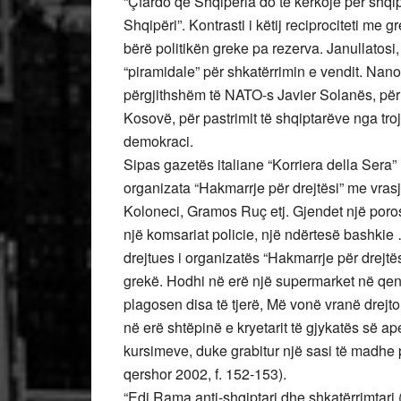
“Çfardo që Shqipëria do të kërkojë për shqi
Shqipëri”. Kontrasti i këtij reciprociteti me g
bërë politikën greke pa rezerva. Janullatosi
“piramidale” për shkatërrimin e vendit. Nano k
përgjithshëm të NATO-s Javier Solanës, për 
Kosovë, për pastrimit të shqiptarëve nga tr
demokraci.
Sipas gazetës italiane “Korriera della Sera”
organizata “Hakmarrje për drejtësi” me vras
Koloneci, Gramos Ruç etj. Gjendet një poros
një komsariat policie, një ndërtesë bashkie …
drejtues i organizatës “Hakmarrje për drejtë
grekë. Hodhi në erë një supermarket në qen
plagosen disa të tjerë, Më vonë vranë drejt
në erë shtëpinë e kryetarit të gjykatës së a
kursimeve, duke grabitur një sasi të madhe p
qershor 2002, f. 152-153).
“Edi Rama anti-shqiptari dhe shkatërrimtari.(