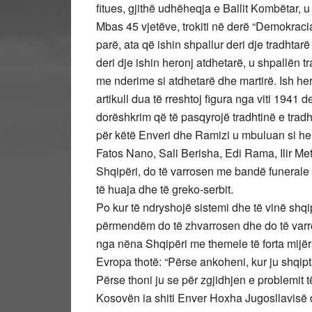
fitues, gjithë udhëheqja e Ballit Kombëtar, u
Mbas 45 vjetëve, trokiti në derë “Demokracia
parë, ata që ishin shpallur deri dje tradhta
deri dje ishin heronj atdhetarë, u shpallën t
me nderime si atdhetarë dhe martirë. Ish he
artikull dua të rreshtoj figura nga viti 1941
dorëshkrim që të pasqyrojë tradhtinë e trad
për këtë Enveri dhe Ramizi u mbuluan si hero
Fatos Nano, Sali Berisha, Edi Rama, Ilir M
Shqipëri, do të varrosen me bandë funerale s
të huaja dhe të greko-serbit.
Po kur të ndryshojë sistemi dhe të vinë shqipt
përmendëm do të zhvarrosen dhe do të varros
nga nëna Shqipëri me themele të forta mijër
Evropa thotë: “Përse ankoheni, kur ju shqip
Përse thoni ju se për zgjidhjen e problemit 
Kosovën ia shiti Enver Hoxha Jugosllavisë d