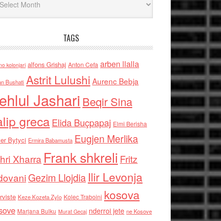
TAGS
arben llalla
alfons Grishaj
Anton Cefa
no kolonjari
Astrit Lulushi
Aurenc Bebja
an Bushati
ehlul Jashari
Beqir Sina
alip greca
Elida Buçpapaj
Elmi Berisha
Eugjen Merlika
er Bytyci
Ermira Babamusta
Frank shkreli
hri Xharra
Fritz
Ilir Levonja
Gezim Llojdia
dovani
kosova
rviste
Kolec Traboini
Keze Kozeta Zylo
sove
nderroi jete
Marjana Bulku
ne Kosove
Murat Gecaj