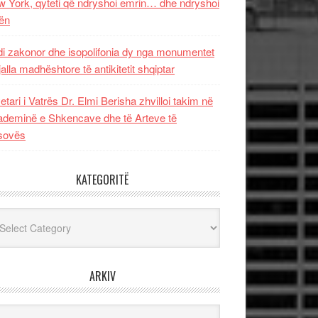
 York, qyteti që ndryshoi emrin… dhe ndryshoi
ën
i zakonor dhe isopolifonia dy nga monumentet
jalla madhështore të antikitetit shqiptar
etari i Vatrës Dr. Elmi Berisha zhvilloi takim në
deminë e Shkencave dhe të Arteve të
sovës
KATEGORITË
egoritë
ARKIV
iv