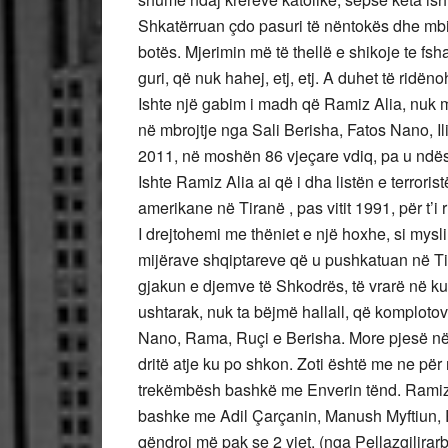
Shkatërruan çdo pasuri të nëntokës dhe mbit
botës. Mjerimin më të thellë e shikoje te fsha
guri, që nuk hahej, etj, etj. A duhet të rid
Ishte një gabim i madh që Ramiz Alia, nuk m
në mbrojtje nga Sali Berisha, Fatos Nano, I
2011, në moshën 86 vjeçare vdiq, pa u ndëshk
Ishte Ramiz Alia ai që i dha listën e terrori
amerikane në Tiranë , pas vitit 1991, për t’i
I drejtohemi me thëniet e një hoxhe, si mysl
mijërave shqiptareve që u pushkatuan në Tiv
gjakun e djemve të Shkodrës, të vrarë në kufi
ushtarak, nuk ta bëjmë hallall, që komploto
Nano, Rama, Ruçi e Berisha. More pjesë në d
dritë atje ku po shkon. Zoti është me ne pë
trekëmbësh bashkë me Enverin tënd. Ramiz 
bashke me Adil Çarçanin, Manush Myftiun, R
qëndroi më pak se 2 vjet. (nga Pellazgilirar