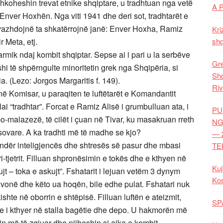
koheshin trevat etnike shqiptare, u tradhtuan nga vetë
A 
nver Hoxhën. Nga viti 1941 dhe deri sot, tradhtarët e
 vazhdojnë ta shkatërrojnë janë: Enver Hoxha, Ramiz
Kri
r Meta, etj.
shq
armik ndaj kombit shqiptar. Sepse ai i pari u la serbëve
Gre
 të shpërngulte minoritetin grek nga Shqipëria, si
Shq
. (Lezo: Jorgos Margaritis f. 149).
Riv
ë Komisar, u paraqiten te luftëtarët e Komandantit
lai “tradhtar”. Forcat e Ramiz Alisë i grumbulluan ata, i
PU
-malazezë, të cilët i çuan në Tivar, ku masakruan rreth
NG
osovare. A ka tradhti më të madhe se kjo?
— 
undër inteligjencës dhe shtresës së pasur dhe mbasi
TE
i-tjetrit. Filluan shpronësimin e tokës dhe e kthyen në
Kuj
jt – toka e askujt”. Fshatarit i lejuan vetëm 3 dynym
Ko
ë vonë dhe këto ua hoqën, bile edhe pulat. Fshatari nuk
kishte në oborrin e shtëpisë. Filluan luftën e ateizmit,
SP
uke i kthyer në stalla bagëtie dhe depo. U hakmorën më
n më të zgjuar dhe njiheshin si ajka e kombit.