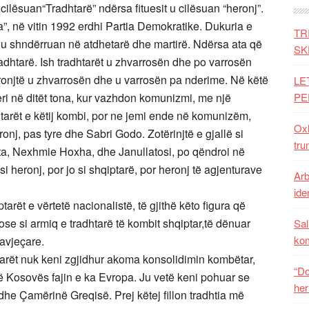
 cilësuan“Tradhtarë” ndërsa fituesit u cilësuan “heronj”.
”, në vitin 1992 erdhi Partia Demokratike. Dukuria e
TR
rë u shndërruan në atdhetarë dhe martirë. Ndërsa ata që
SK
radhtarë. Ish tradhtarët u zhvarrosën dhe po varrosën
ronjtë u zhvarrosën dhe u varrosën pa nderime. Në këtë
LE
 deri në ditët tona, kur vazhdon komunizmi, me një
PE
htarët e këtij kombi, por ne jemi ende në komunizëm,
Oxh
nj, pas tyre dhe Sabri Godo. Zotërinjtë e gjallë si
tru
eta, Nexhmie Hoxha, dhe Janullatosi, po qëndroi në
i heronj, por jo si shqiptarë, por heronj të agjenturave
Arb
iden
arët e vërtetë nacionalistë, të gjithë këto figura që
e si armiq e tradhtarë të kombit shqiptar,të dënuar
Sal
ko
avjeçare.
tarët nuk keni zgjidhur akoma konsolidimin kombëtar,
“Do
të Kosovës fajin e ka Evropa. Ju vetë keni pohuar se
her
he Çamërinë Greqisë. Prej këtej fillon tradhtia më