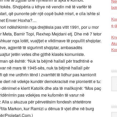
New
okës. Shqipëria u kthye në vendin më të varfër të
bot
tari, që punonte për një copë bukë misri, e cila ishte si
Kod
ënohet Enver Hoxha?…
e g
ori ndëshkimin nga drejtësia pas vitit 1991, por u mor
lir Meta, Bamir Topi, Rexhep Mejdani etj. Dhe më 7 tetor
Kry
uar nga lotët, vuajtjet e viktimave të popullit shqiptar.
Aka
stëve, agjentë të sigurimit shqiptar, ambasadës
Ko
 ruajtur jetën vetes dhe gjithë klasës komuniste.
iman që është: “Nuk ta bëjmë hallall për tradhtinë e
ar në mars të 1945-sës, nuk ta bëjmë hallall për
 që me urdhrin tënd i zvarritët të lidhur pas kamionit
Kat
ve deri në vdekje kundër demokracisë me pionierët e tu:
ënimet e klerit Katolik dhe ata të mallkojnë: “Mos paç
r ridënimin pas vdekjes me kufomën të varur në
Alia u akuzua për përvetësim fondesh shtetërore
ita Markon, kur Ramizi u dënua 9 vjet dhe në burg
Ark
bër/Proletari.Com.)