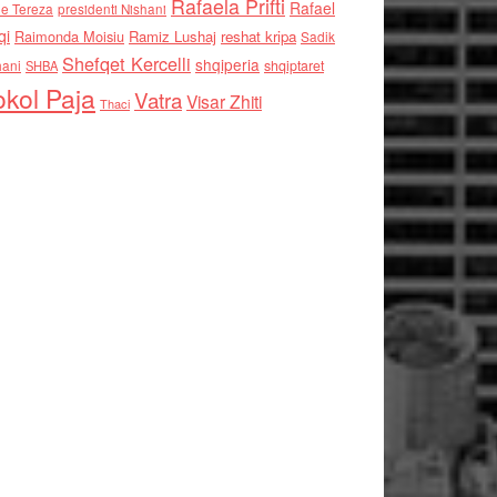
Rafaela Prifti
Rafael
e Tereza
presidenti Nishani
qi
Raimonda Moisiu
Ramiz Lushaj
reshat kripa
Sadik
Shefqet Kercelli
shqiperia
hani
shqiptaret
SHBA
kol Paja
Vatra
Visar Zhiti
Thaci