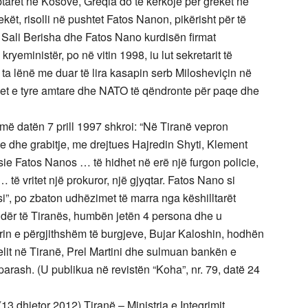
ptarët në Kosovë, Greqia do të kërkojë për grekët në
rekët, risolli në pushtet Fatos Nanon, pikërisht për të
, Sali Berisha dhe Fatos Nano kurdisën firmat
ryeministër, po në vitin 1998, iu lut sekretarit të
ta lënë me duar të lira kasapin serb Milosheviçin në
ojet e tyre amtare dhe NATO të qëndronte për paqe dhe
 më datën 7 prill 1997 shkroi: “Në Tiranë vepron
je dhe grabitje, me drejtues Hajredin Shyti, Klement
ie Fatos Nanos … të hidhet në erë një furgon policie,
 të vritet një prokuror, një gjyqtar. Fatos Nano si
si”, po zbaton udhëzimet të marra nga këshilltarët
dër të Tiranës, humbën jetën 4 persona dhe u
orin e përgjithshëm të burgjeve, Bujar Kaloshin, hodhën
pelit në Tiranë, Prel Martini dhe sulmuan bankën e
arash. (U publikua në revistën “Koha”, nr. 79, datë 24
13 dhjetor 2012).Tiranë – Ministrja e Integrimit,