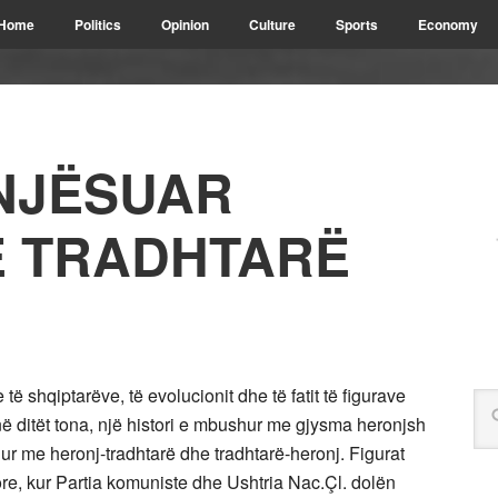
Home
Politics
Opinion
Culture
Sports
Economy
NJËSUAR
E TRADHTARË
e të shqiptarëve, të evolucionit dhe të fatit të figurave
në ditët tona, një histori e mbushur me gjysma heronjsh
ur me heronj-tradhtarë dhe tradhtarë-heronj. Figurat
ore, kur Partia komuniste dhe Ushtria Nac.Çl. dolën