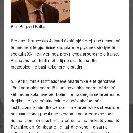
Prof.Begzad Baliu/
Profesor Françesko Altimari është njëri prej studiuesve më
të mëdhenj të gjuhësisë shqiptare të gjysmës së dytë të
shekullit XX, i cili vjen nga provinienca arbëreshe e Italisë.
Ai shquhet për kërkimet e tij në disa fusha dhe
metodologjinë bashkëkohore të studimit:
a. Për krijimin e institucioneve akademike e të qendrave
kërkimore-shkencore të studimeve shkencore, përfshirë
këtu edhe kolanave për botimin e trashëgimisë arbëreshe,
drejtimin e tyre në studimin e gjuhës shqipe, për
institucionalizimin dhe përdorimin e arbërishtes shekullore
në institucionet publike të vendbanimet arbëreshe, për
ridimensionimin e kulturës arbëreshe me theks të veçantë
Pararilindjen Kombëtare në Itali dhe vendin e saj në