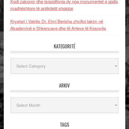
Kodi zakonor dhe isopolifonia dy nga monumentet e gjalla
madhështore të antikitetit shqiptar
Kryetari i Vatrës Dr. Elmi Berisha zhvilloi takim në
Akademinë e Shkencave dhe të Arteve të Kosovës
KATEGORITË
Kategoritë
ARKIV
Arkiv
TAGS