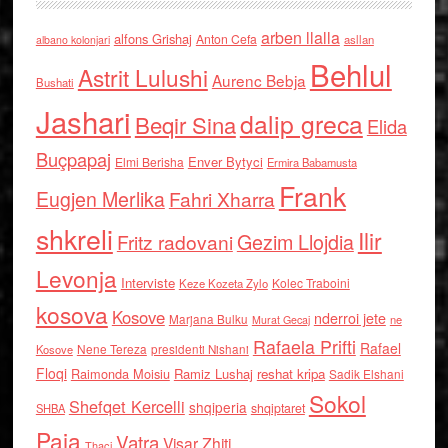
arben llalla
alfons Grishaj
Anton Cefa
asllan
albano kolonjari
Behlul
Astrit Lulushi
Aurenc Bebja
Bushati
Jashari
dalip greca
Beqir Sina
Elida
Buçpapaj
Enver Bytyci
Elmi Berisha
Ermira Babamusta
Frank
Eugjen Merlika
Fahri Xharra
shkreli
Ilir
Gezim Llojdia
Fritz radovani
Levonja
Interviste
Kolec Traboini
Keze Kozeta Zylo
kosova
Kosove
nderroi jete
Marjana Bulku
ne
Murat Gecaj
Rafaela Prifti
Rafael
Nene Tereza
Kosove
presidenti Nishani
Floqi
Raimonda Moisiu
Ramiz Lushaj
reshat kripa
Sadik Elshani
Sokol
Shefqet Kercelli
shqiperia
shqiptaret
SHBA
Paja
Vatra
Visar Zhiti
Thaci