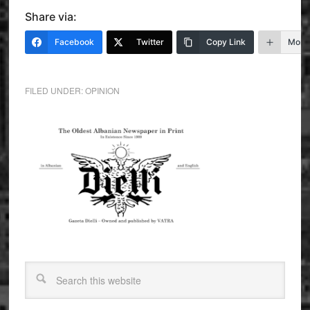
Share via:
Facebook
Twitter
Copy Link
More
FILED UNDER:
OPINION