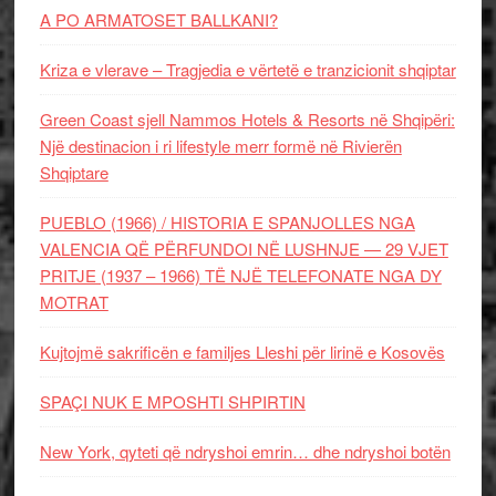
A PO ARMATOSET BALLKANI?
Kriza e vlerave – Tragjedia e vërtetë e tranzicionit shqiptar
Green Coast sjell Nammos Hotels & Resorts në Shqipëri:
Një destinacion i ri lifestyle merr formë në Rivierën
Shqiptare
PUEBLO (1966) / HISTORIA E SPANJOLLES NGA
VALENCIA QË PËRFUNDOI NË LUSHNJE — 29 VJET
PRITJE (1937 – 1966) TË NJË TELEFONATE NGA DY
MOTRAT
Kujtojmë sakrificën e familjes Lleshi për lirinë e Kosovës
SPAÇI NUK E MPOSHTI SHPIRTIN
New York, qyteti që ndryshoi emrin… dhe ndryshoi botën