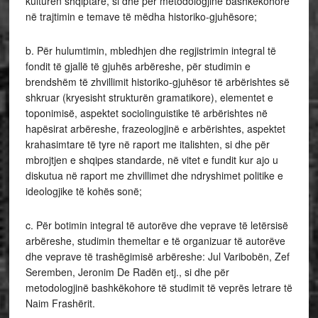
kulturën shqiptare, si dhe për metodologjinë bashkëkohore
në trajtimin e temave të mëdha historiko-gjuhësore;
b. Për hulumtimin, mbledhjen dhe regjistrimin integral të
fondit të gjallë të gjuhës arbëreshe, për studimin e
brendshëm të zhvillimit historiko-gjuhësor të arbërishtes së
shkruar (kryesisht strukturën gramatikore), elementet e
toponimisë, aspektet sociolinguistike të arbërishtes në
hapësirat arbëreshe, frazeologjinë e arbërishtes, aspektet
krahasimtare të tyre në raport me italishten, si dhe për
mbrojtjen e shqipes standarde, në vitet e fundit kur ajo u
diskutua në raport me zhvillimet dhe ndryshimet politike e
ideologjike të kohës sonë;
c. Për botimin integral të autorëve dhe veprave të letërsisë
arbëreshe, studimin themeltar e të organizuar të autorëve
dhe veprave të trashëgimisë arbëreshe: Jul Varibobën, Zef
Seremben, Jeronim De Radën etj., si dhe për
metodologjinë bashkëkohore të studimit të veprës letrare të
Naim Frashërit.