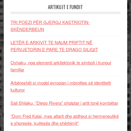
ARTIKUJT E FUNDIT
TRI POEZI PËR GJERGJ KASTRIOTIN-
SKËNDERBEUN
LETËR E ARKIVIT TE NAUM PRIFTIT NË
PERVJETORIN E PARE TE DRAGO SILIQIT
Oxhaku, nga elementi arkitektonik te simboli i trungut
familjar
Arbëreshët si model evropian i mbrojtjes së identitetit
kulturor
Sali Shijaku, “Diego Rivera” shqiptar i artit tonë kombëtar
“Dom Fred Kalaj, mes altarit dhe atdheut si hermeneutikë
e shpresës, kujtesës dhe shërbimit”