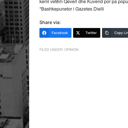
kemi vetëm Qeveri dhe Kuvend por pa popul
*Bashkepunetor i Gazetes Dielli
Share via:
Facebook
Twitter
Copy Li
FILED UNDER:
OPINION