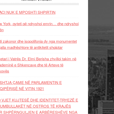
AÇI NUK E MPOSHTI SHPIRTIN
 York, qyteti që ndryshoi emrin… dhe ndryshoi
ën
i zakonor dhe isopolifonia dy nga monumentet
jalla madhështore të antikitetit shqiptar
etari i Vatrës Dr. Elmi Berisha zhvilloi takim në
deminë e Shkencave dhe të Arteve të
sovës
SHTJA ÇAME NË PARLAMENTIN E
QIPËRISË NË VITIN 1921
0 VJET KUJTESË DHE IDENTITET-TRYEZË E
UMBULLAKËT NË OSTROS TË KRAJËS
R SHPËRNGULJEN E ARBËRESHËVE NGA