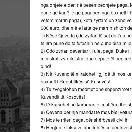
nga dhjetë e deri në pesëmbëdhjetë paga. 
pune që kanë, e që paguhen nga buxheti i R
vetëm marrin paga), këta zyrtarë ua zënë ve
600 euro, dhe më e larta që marrin shkon de
1) Nëse Qeveria çdo zyrtari të saj do t’ua 
të lira pune do të futeshin në punë disa mij
2) Çdo zyrtari qeveritar t’i ulet paga! Duke f
ministrat, zv-ministrat dhe deputetët për tred
qind!
3) Në Kuvend të miratohet ligji që të mos k
buxheti i Republikës së Kosovës!
4) Të zvogëlohen mëditjet dhe shpenzimet te
Kuvendit të Kosovës!
5)Të kursehet në karburante, mallëra dhe s
6) Qeveria për një mandat të mos blej vetura 
7) Mos të rriten pagat për shërbyesit civilë !
8) Heqjen e taksave apo lehtësim për invest