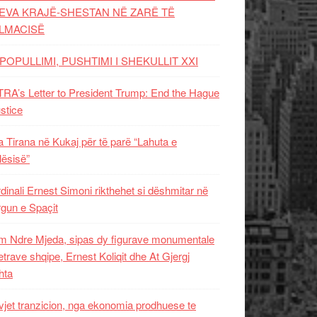
EVA KRAJË-SHESTAN NË ZARË TË
LMACISË
POPULLIMI, PUSHTIMI I SHEKULLIT XXI
RA’s Letter to President Trump: End the Hague
ustice
 Tirana në Kukaj për të parë “Lahuta e
ësisë”
dinali Ernest Simoni rikthehet si dëshmitar në
gun e Spaçit
 Ndre Mjeda, sipas dy figurave monumentale
letrave shqipe, Ernest Koliqit dhe At Gjergj
hta
vjet tranzicion, nga ekonomia prodhuese te