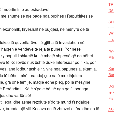
TR
r ndërtimin e autostradave!
DA
e më shumë se një page nga buxheti i Republikës së
SH
im ekonomik, kryesisht në bujqësi, në mënyrë që të
VAT
Inj
ukse të qeveritarëve, të gjitha të investohen në
 hapjen e vendeve të reja të punës! Por nëse
Nga
 ky popull i shkretë ku të mbajë shpresë që do bëhet
Mal
ve të Kosovës nuk është duke interesuar politika, por
Kar
ovës janë lodhur tash e 15 vite nga papunësia, skamja,
Bur
do të bëhet mirë, prandaj çdo natë me dhjetëra
një, gra dhe fëmijë, madje edhe pleq, po ia mësyjnë
Dom
ë Perëndimit! Këtë s’po e bëjnë nga qejfi, por nga
të 
es dhe varfërisë!
Fis
t ilegal dhe asnjë rezolutë s’do të mund t’i ndalojë!
e, brenda një viti Kosova do të zbrazet e tëra dhe do të
36 