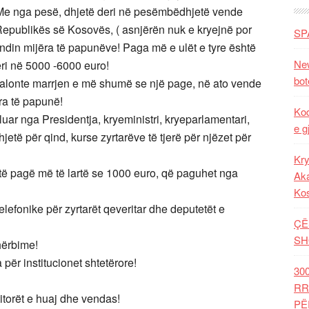
Me nga pesë, dhjetë deri në pesëmbëdhjetë vende
epublikës së Kosovës, ( asnjërën nuk e kryejnë por
SP
ndin mijëra të papunëve! Paga më e ulët e tyre është
New
ri në 5000 -6000 euro!
bot
ndalonte marrjen e më shumë se një page, në ato vende
ëra të papunë!
Kod
illuar nga Presidentja, kryeministri, kryeparlamentari,
e g
hjetë për qind, kurse zyrtarëve të tjerë për njëzet për
Kry
etë pagë më të lartë se 1000 euro, që paguhet nga
Aka
Ko
lefonike për zyrtarët qeveritar dhe deputetët e
ÇË
SH
hërbime!
për institucionet shtetërore!
30
RR
itorët e huaj dhe vendas!
PË