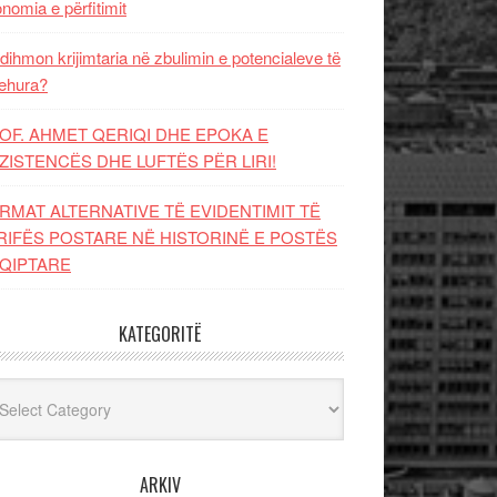
nomia e përfitimit
dihmon krijimtaria në zbulimin e potencialeve të
ehura?
OF. AHMET QERIQI DHE EPOKA E
ZISTENCЁS DHE LUFTЁS PЁR LIRI!
RMAT ALTERNATIVE TË EVIDENTIMIT TË
RIFËS POSTARE NË HISTORINË E POSTËS
QIPTARE
KATEGORITË
egoritë
ARKIV