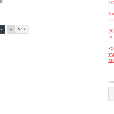
l!
eko
A n
fsh
nk
More
PR
RE
FO
TA
SH
Kat