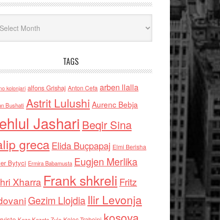
iv
TAGS
arben llalla
alfons Grishaj
Anton Cefa
no kolonjari
Astrit Lulushi
Aurenc Bebja
an Bushati
ehlul Jashari
Beqir Sina
alip greca
Elida Buçpapaj
Elmi Berisha
Eugjen Merlika
er Bytyci
Ermira Babamusta
Frank shkreli
hri Xharra
Fritz
Ilir Levonja
Gezim Llojdia
dovani
kosova
rviste
Kolec Traboini
Keze Kozeta Zylo