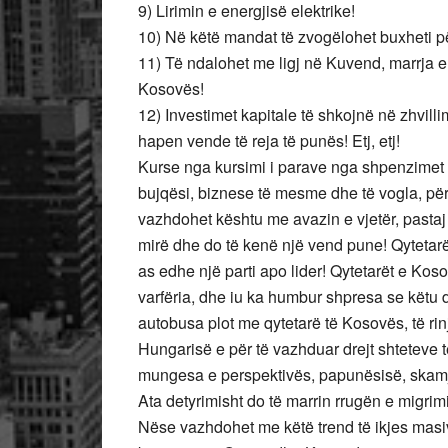
9) Lirimin e energjisë elektrike!
10) Në këtë mandat të zvogëlohet buxheti pë
11) Të ndalohet me ligj në Kuvend, marrja 
Kosovës!
12) Investimet kapitale të shkojnë në zhvill
hapen vende të reja të punës! Etj, etj!
Kurse nga kursimi i parave nga shpenzimet l
bujqësi, biznese të mesme dhe të vogla, për
vazhdohet kështu me avazin e vjetër, pastaj
mirë dhe do të kenë një vend pune! Qytetarë
as edhe një parti apo lider! Qytetarët e Kos
varfëria, dhe iu ka humbur shpresa se këtu 
autobusa plot me qytetarë të Kosovës, të ri
Hungarisë e për të vazhduar drejt shteteve t
mungesa e perspektivës, papunësisë, skamj
Ata detyrimisht do të marrin rrugën e migrimi
Nëse vazhdohet me këtë trend të ikjes masiv