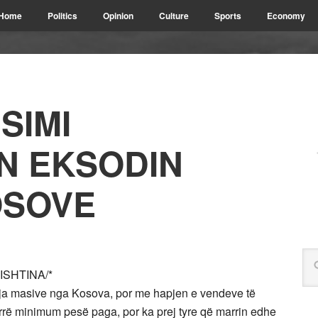
Home
Politics
Opinion
Culture
Sports
Economy
SIMI
N EKSODIN
OSOVE
ISHTINA/*
ja masive nga Kosova, por me hapjen e vendeve të
merrë minimum pesë paga, por ka prej tyre që marrin edhe