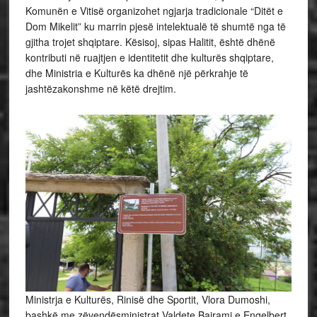
Komunën e Vitisë organizohet ngjarja tradicionale “Ditët e
Dom Mikelit” ku marrin pjesë intelektualë të shumtë nga të
gjitha trojet shqiptare. Kësisoj, sipas Halitit, është dhënë
kontributi në ruajtjen e identitetit dhe kulturës shqiptare,
dhe Ministria e Kulturës ka dhënë një përkrahje të
jashtëzakonshme në këtë drejtim.
Ministrja e Kulturës, Rinisë dhe Sportit, Vlora Dumoshi,
bashkë me zëvendësministrat Valdete Bajrami e Engelbert