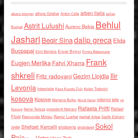
arben llalla
alfons Grishaj
Anton Cefa
asllan
albano kolonjari
Behlul
Astrit Lulushi
Aurenc Bebja
Bushati
Jashari
dalip greca
Beqir Sina
Elida
Buçpapaj
Enver Bytyci
Elmi Berisha
Ermira Babamusta
Frank
Eugjen Merlika
Fahri Xharra
shkreli
Ilir
Gezim Llojdia
Fritz radovani
Levonja
Interviste
Kolec Traboini
Keze Kozeta Zylo
kosova
Kosove
nderroi jete
Marjana Bulku
ne
Murat Gecaj
Rafaela Prifti
Rafael
Nene Tereza
Kosove
presidenti Nishani
Floqi
Raimonda Moisiu
Ramiz Lushaj
reshat kripa
Sadik Elshani
Sokol
Shefqet Kercelli
shqiperia
shqiptaret
SHBA
Paja
Vatra