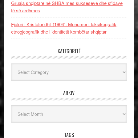
Gruaja shqiptare në SHBA mes sukseseve dhe sfidave
të së ardhmes
Fjalori i Kristoforidhit (1904): Monument leksikografik,
etnogjeografik dhe i identitetit kombëtar shqiptar
KATEGORITË
Kategoritë
ARKIV
Arkiv
TAGS