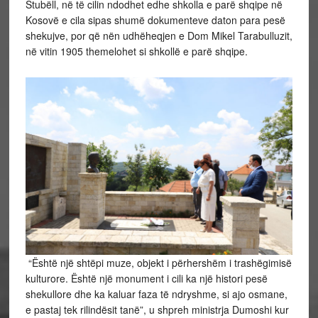
Stubëll, në të cilin ndodhet edhe shkolla e parë shqipe në
Kosovë e cila sipas shumë dokumenteve daton para pesë
shekujve, por që nën udhëheqjen e Dom Mikel Tarabulluzit,
në vitin 1905 themelohet si shkollë e parë shqipe.
“Është një shtëpi muze, objekt i përhershëm i trashëgimisë
kulturore. Është një monument i cili ka një histori pesë
shekullore dhe ka kaluar faza të ndryshme, si ajo osmane,
e pastaj tek rilindësit tanë”, u shpreh ministrja Dumoshi kur