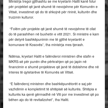
Ministrja tregoi gjithashtu se me kryetarin Haliti kanë folur
për projektet që janë shumë të nevojshme për Komunën e
Vitisë, investimet që do të shkojnë për rininë, kulturën dhe
truizmin kulturor.
“Folëm për projekte që janë shumë të nevojshme të cilat
do të parashihen në buxhetin e vitit 2021. Si ministre e kam
për detyrë bashkëpunimin me të gjithë kryetarët e
komunave të Kosovës”, tha ministrja mes tjerash.
Ndërsa, kryetari Haliti e falënderoi ministren dhe stafin e
MKRS-së për punën dhe përkrahjen që po japin në
financimin e shumë projekteve që janë të dobishme dhe në
interes të qytetarëve të Komunës së Vitisë.
“E falënderoj ministren dhe bashkëpunëtorët e saj për
vazhdimin e kompletimit të shtëpisë së kulturës. Shtëpia e
kulturës ka qenë gërmadhë në Viti por me investimet që po
bëhen ajo do të revitalizohet”, tha Haliti.