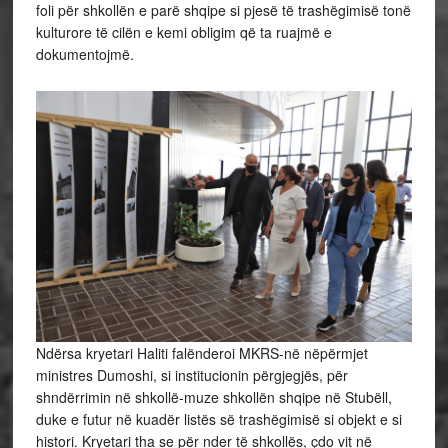
foli për shkollën e parë shqipe si pjesë të trashëgimisë tonë
kulturore të cilën e kemi obligim që ta ruajmë e
dokumentojmë.
Ndërsa kryetari Haliti falënderoi MKRS-në nëpërmjet
ministres Dumoshi, si institucionin përgjegjës, për
shndërrimin në shkollë-muze shkollën shqipe në Stubëll,
duke e futur në kuadër listës së trashëgimisë si objekt e si
histori. Kryetari tha se për nder të shkollës, çdo vit në