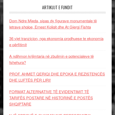
ARTIKUJT E FUNDIT
Dom Ndre Mjeda, sipas dy figurave monumentale të
letrave shqipe, Ernest Koliqit dhe At Gjergj Fishta
36 vjet tranzicion, nga ekonomia prodhuese te ekonomia
e përfitimit
A ndihmon krijimtaria në zbulimin e potencialeve të
fshehura?
PROF. AHMET QERIQI DHE EPOKA E REZISTENCЁS
DHE LUFTЁS PЁR LIRI!
FORMAT ALTERNATIVE TË EVIDENTIMIT TË
TARIFËS POSTARE NË HISTORINË E POSTËS
SHQIPTARE