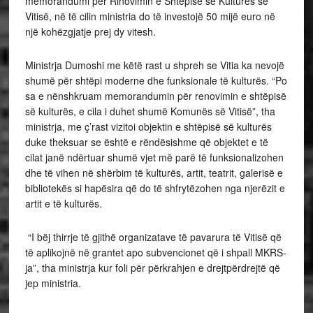
memorandumi për Rinovimin e Shtëpisë së Kulturës së
Vitisë, në të cilin ministria do të investojë 50 mijë euro në
një kohëzgjatje prej dy vitesh.
Ministrja Dumoshi me këtë rast u shpreh se Vitia ka nevojë
shumë për shtëpi moderne dhe funksionale të kulturës. “Po
sa e nënshkruam memorandumin për renovimin e shtëpisë
së kulturës, e cila i duhet shumë Komunës së Vitisë”, tha
ministrja, me ç’rast vizitoi objektin e shtëpisë së kulturës
duke theksuar se është e rëndësishme që objektet e të
cilat janë ndërtuar shumë vjet më parë të funksionalizohen
dhe të vihen në shërbim të kulturës, artit, teatrit, galerisë e
bibliotekës si hapësira që do të shfrytëzohen nga njerëzit e
artit e të kulturës.
“I bëj thirrje të gjithë organizatave të pavarura të Vitisë që
të aplikojnë në grantet apo subvencionet që i shpall MKRS-
ja”, tha ministrja kur foli për përkrahjen e drejtpërdrejtë që
jep ministria.