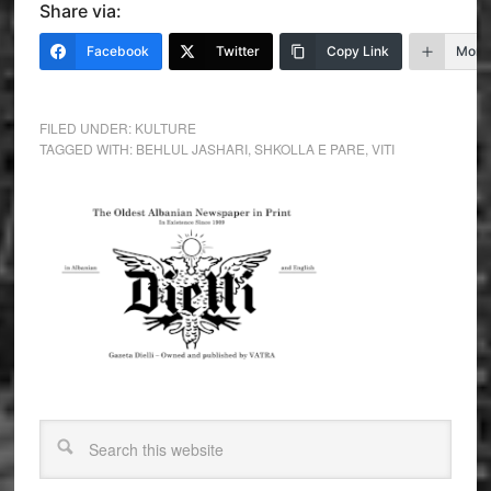
Share via:
Facebook
Twitter
Copy Link
More
FILED UNDER:
KULTURE
TAGGED WITH:
BEHLUL JASHARI
,
SHKOLLA E PARE
,
VITI