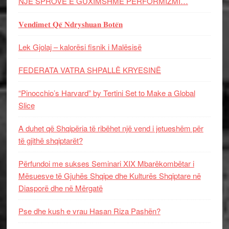
NJË SPROVË E GUXIMSHME PERFORMIZMI…
𝐕𝐞𝐧𝐝𝐢𝐦𝐞𝐭 𝐐𝐞̈ 𝐍𝐝𝐫𝐲𝐬𝐡𝐮𝐚𝐧 𝐁𝐨𝐭𝐞̈𝐧
Lek Gjolaj – kalorësi fisnik i Malësisë
FEDERATA VATRA SHPALLË KRYESINË
“Pinocchio’s Harvard” by Tertini Set to Make a Global
Slice
A duhet që Shqipëria të ribëhet një vend i jetueshëm për
të gjithë shqiptarët?
Përfundoi me sukses Seminari XIX Mbarëkombëtar i
Mësuesve të Gjuhës Shqipe dhe Kulturës Shqiptare në
Diasporë dhe në Mërgatë
Pse dhe kush e vrau Hasan Riza Pashën?