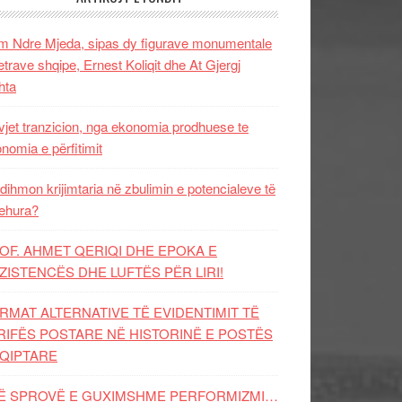
 Ndre Mjeda, sipas dy figurave monumentale
letrave shqipe, Ernest Koliqit dhe At Gjergj
hta
vjet tranzicion, nga ekonomia prodhuese te
nomia e përfitimit
dihmon krijimtaria në zbulimin e potencialeve të
ehura?
OF. AHMET QERIQI DHE EPOKA E
ZISTENCЁS DHE LUFTЁS PЁR LIRI!
RMAT ALTERNATIVE TË EVIDENTIMIT TË
RIFËS POSTARE NË HISTORINË E POSTËS
QIPTARE
Ë SPROVË E GUXIMSHME PERFORMIZMI…