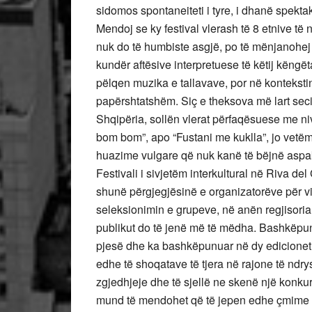
sidomos spontaneiteti i tyre, i dhanë spekta
Mendoj se ky festival vlerash të 8 etnive të
nuk do të humbiste asgjë, po të mënjanohej
kundër aftësive interpretuese të këtij këngët
pëlqen muzika e tallavave, por në kontekstin e f
papërshtatshëm. Siç e theksova më lart seci
Shqipëria, sollën vlerat përfaqësuese me ni
bom bom”, apo “Fustani me kuklla”, jo vetëm
huazime vulgare që nuk kanë të bëjnë aspak
Festivali i sivjetëm interkultural në Riva de
shunë përgjegjësinë e organizatorëve për vit
seleksionimin e grupeve, në anën regjisoria
publikut do të jenë më të mëdha. Bashkëpun
pjesë dhe ka bashkëpunuar në dy edicionet e
edhe të shoqatave të tjera në rajone të ndr
zgjedhjeje dhe të sjellë ne skenë një konkurs
mund të mendohet që të jepen edhe çmime pë