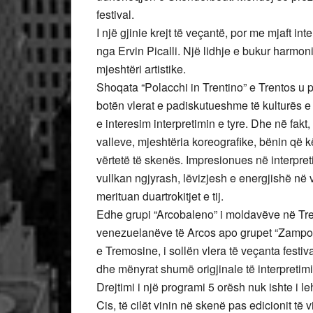
festival.
I një gjinie krejt të veçantë, por me mjaft int
nga Ervin Picalli. Një lidhje e bukur harmon
mjeshtëri artistike.
Shoqata “Polacchi in Trentino” e Trentos u 
botën vlerat e padiskutueshme të kulturës 
e interesim interpretimin e tyre. Dhe në fakt
valleve, mjeshtëria koreografike, bënin që k
vërtetë të skenës. Impresionues në interpreti
vullkan ngjyrash, lëvizjesh e energjishë në 
merituan duartrokitjet e tij.
Edhe grupi “Arcobaleno” i moldavëve në Tren
venezuelanëve të Arcos apo grupet “Zampog
e Tremosine, i sollën vlera të veçanta fest
dhe mënyrat shumë origjinale të interpretimi
Drejtimi i një programi 5 orësh nuk ishte i l
Cis, të cilët vinin në skenë pas edicionit të 