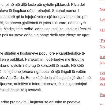
kthehet në një ditë feste për qytetin piktoresk Riva del
𝐕𝐞
aleve të thepisur që e rrethojnë. Shtohet numuri i
hqiptarë që ia lejojnë vetes një fundjavë turistike për
Lek
ogël, se përveç gjallërimit të jetës kulturore, në mënyrë
. Madje, këtë radhë, edhe pse maji ka mbajtur i freskët
FE
jo pak turistëve edhe një banjë dielli apo zhytje në ujrat
“Pi
Glo
 me sfilatën e kostumeve popullore e karakteristike të
A d
 e publikut. Parakalimi i lodërtarëve me tingujt e
jet
kundi qytetin në prag të koncertit të madh. Në këtë
për fëmijë dhe jehona nga bota në një tingull të vetëm
Për
s Alto Garda. Edhe këtë do ta cilësoja si një vlerë më
Mba
rijuesve, artistëve e interpretuesve, të cilët garantojnë
Kul
aditës së këtij festivali.
Pse
r edhe promovimi i krijimtarisë artistike të poetëve