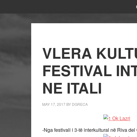
VLERA KULT
FESTIVAL I
NE ITALI
MAY 17, 2017
BY
DGRECA
-Nga festivali i 3-të interkultural në Riva del