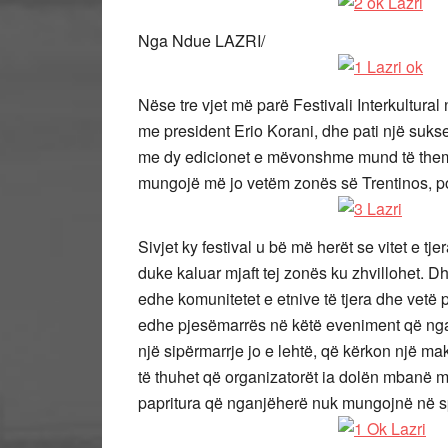
Nga Ndue LAZRI/
Nëse tre vjet më parë Festivali Interkultural
me president Erio Korani, dhe pati një sukse
me dy edicionet e mëvonshme mund të themi 
mungojë më jo vetëm zonës së Trentinos, por 
Sivjet ky festival u bë më herët se vitet e tje
duke kaluar mjaft tej zonës ku zhvillohet. Dh
edhe komunitetet e etnive të tjera dhe vetë p
edhe pjesëmarrës në këtë eveniment që nga vi
një sipërmarrje jo e lehtë, që kërkon një mak
të thuhet që organizatorët ia dolën mbanë mj
papritura që nganjëherë nuk mungojnë në sp