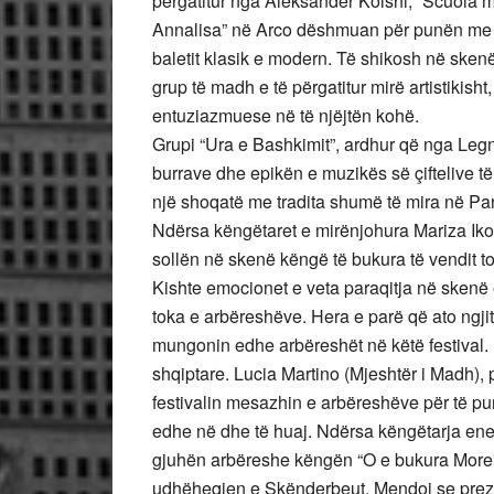
përgatitur nga Aleksandër Kolshi, “Scuola 
Annalisa” në Arco dëshmuan për punën me pa
baletit klasik e modern. Të shikosh në sken
grup të madh e të përgatitur mirë artistiki
entuziazmuese në të njëjtën kohë.
Grupi “Ura e Bashkimit”, ardhur që nga Legna
burrave dhe epikën e muzikës së çiftelive t
një shoqatë me tradita shumë të mira në Par
Ndërsa këngëtaret e mirënjohura Mariza Iko
sollën në skenë këngë të bukura të vendit t
Kishte emocionet e veta paraqitja në skenë 
toka e arbëreshëve. Hera e parë që ato ngji
mungonin edhe arbëreshët në këtë festival. E
shqiptare. Lucia Martino (Mjeshtër i Madh), 
festivalin mesazhin e arbëreshëve për të p
edhe në dhe të huaj. Ndërsa këngëtarja en
gjuhën arbëreshe këngën “O e bukura More” 
udhëheqjen e Skënderbeut. Mendoj se prezen