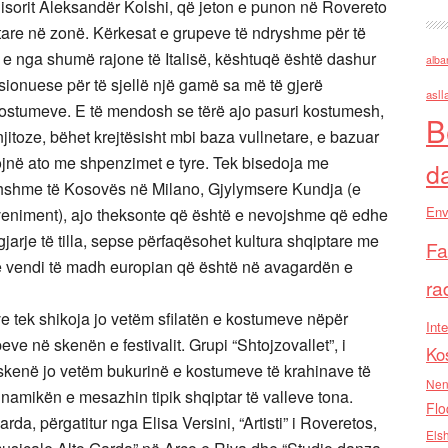
egjisorit Aleksandër Kolshi, që jeton e punon në Rovereto
tare në zonë. Kërkesat e grupeve të ndryshme për të
 e nga shumë rajone të Italisë, kështuqë është dashur
alba
ionuese për të sjellë një gamë sa më të gjerë
asll
kostumeve. E të mendosh se tërë ajo pasuri kostumesh,
B
njitoze, bëhet krejtësisht mbi baza vullnetare, e bazuar
ojnë ato me shpenzimet e tyre. Tek bisedoja me
d
thshme të Kosovës në Milano, Gjylymsere Kundja (e
Env
veniment), ajo theksonte që është e nevojshme që edhe
gjarje të tilla, sepse përfaqësohet kultura shqiptare me
Fa
një vendi të madh europian që është në avagardën e
ra
ve tek shikoja jo vetëm sfilatën e kostumeve nëpër
Inte
peve në skenën e festivalit. Grupi “Shtojzovallet”, i
Ko
ë skenë jo vetëm bukurinë e kostumeve të krahinave të
Nen
amikën e mesazhin tipik shqiptar të valleve tona.
Flo
a, përgatitur nga Elisa Versini, “Artisti” i Roveretos,
Els