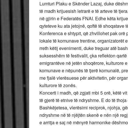
Lumturi Plaku e Skënder Lazaj, duke dëshmua
të madh krijuesish letrarë e të arteve të tje
në gjirin e Federatës FNAI. Edhe këta krijues
qyteteve ku ata jetojnë, qoftë të shoqatave 
Konferenca e shtypit, që zhvillohet pak orë pa
lokale të komunave trentine, organizatorët e f
rreth këtij evenimenti, duke treguar atë bas
suksesshëm të festivalit, çka reflekton qartë
emigrantëve në jetën shoqërore, kulturore e
komunave e nëpunës të tjerë komunalë, prej 
me fjalë vlerësuese për aktivitetin, për organ
kulturore të zonës.
Koncerti i madh, që zgjati mbi 5 orë, këtë v
të gjerë të etnive të ndryshme. E do të thoja 
Bashkëjetesa, vlerësimi reciprok, njohja, g
ndryshme në të njëjtën skenë e nën një regji
e arritja e saj në mënyrë harmonike dëshmoi 