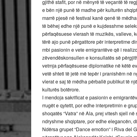
gjithë stafit, por në mënyrë të veçantë të r
e bën një punë të madhe për kulturën shqip
marrë pjesë në festival kanë qenë të mëdha
të bëhej edhe një punë e kujdesshme seleks
përfaqësuese vlerash të muzikës, valleve, 
tërë ajo punë përgatitore për interpretime di
mbi pasionin e vete emigrantëve që i realiz
zëvendëskonsullen e konsullatës së përgji
vetmja përfaqësuese diplomatike në këtë e
vetë shteti të jetë më tepër i pranishëm në n
vlerat e saj të mëdha përballë publikut të 
kulturës botërore.
I mendoja sakrificat e pasionin e emigrantë
rrugët e qytetit, por edhe interpretimin e gru
shoqatës “Vatra” në Ala, prej vitesh sjell n
ndryshme shqiptare, por edhe elegancën, din
Ndërsa grupet “Dance emotion” i Riva del Gard