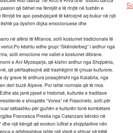
musicale Alto Garda” në Arco e Riva dhe “Studio danza
So
sion që bëhet me fëmijët e të rinjtë në fushën e
ë fëmijë tre apo pesëvjeçarë të kërcejnë aq bukur në një
sht, është pa dyshim diçka emocionuese dhe
no në afërsi të Milanos, solli kostumet tradicionale të
ë veriut.Po kështu edhe grupi “Skënderbeg” i ardhur nga
ma, solli emocione me vallet e kostumet dibrane.
nomi e Ani Myzeqarja, që kishin ardhur nga Shqipëria,
onë, që përfaqësojnë atë trashëgimi të çmuar kulturore.
e dy grave të ardhura posaçërisht nga Kalabria, nga
ten deri buzë Alpeve. Por ishte normale që të mos
dhe ata janë pjesë e historisë, kulturës e traditave
presidente e shoqatës “Vorea” në Frascineto, solli për
unuar sëbashku për gjuhën e kulturën tonë kombëtare
ergjike Francesca Prestia nga Catanzaro këndoi në
dhe një këngë që evokon luftrat e shqiptarëve nën
ca e arbëreshëve ishte një vlerë e shtuar në këtë