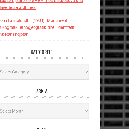
uaja shqiptare në SHBA mes sukseseve dhe
dave të së ardhmes
lori i Kristoforidhit (1904): Monument
sikografik, etnogjeografik dhe i identitetit
bëtar shqiptar
KATEGORITË
egoritë
ARKIV
iv