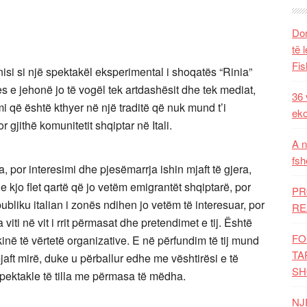
Dom
të 
Fis
 nisi si një spektakël eksperimental i shoqatës “Rinia”
s e jehonë jo të vogël tek artdashësit dhe tek mediat,
36 
që është kthyer në një traditë që nuk mund t’i
eko
gjithë komunitetit shqiptar në Itali.
A n
fsh
ra, por interesimi dhe pjesëmarrja ishin mjaft të gjera,
e kjo flet qartë që jo vetëm emigrantët shqiptarë, por
PR
ubliku italian i zonës ndihen jo vetëm të interesuar, por
RE
ti në vit i rrit përmasat dhe pretendimet e tij. Është
FO
inë të vërtetë organizative. E në përfundim të tij mund
TA
aft mirë, duke u përballur edhe me vështirësi e të
SH
ektakle të tilla me përmasa të mëdha.
NJ