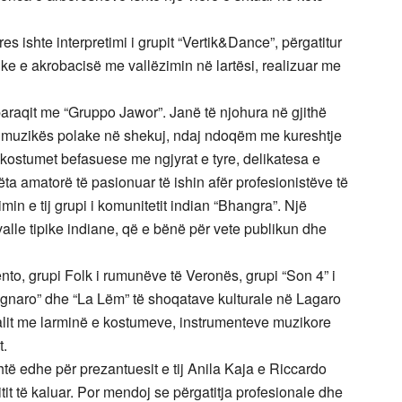
eres ishte interpretimi i grupit “Vertik&Dance”, përgatitur
ike e akrobacisë me vallëzimin në lartësi, realizuar me
paraqit me “Gruppo Jawor”. Janë të njohura në gjithë
e muzikës polake në shekuj, ndaj ndoqëm me kureshtje
, kostumet befasuese me ngjyrat e tyre, delikatesa e
ëta amatorë të pasionuar të ishin afër profesionistëve të
min e tij grupi i komunitetit indian “Bhangra”. Një
valle tipike indiane, që e bënë për vete publikun dhe
to, grupi Folk i rumunëve të Veronës, grupi “Son 4” i
naro” dhe “La Lëm” të shoqatave kulturale në Lagaro
ivalit me larminë e kostumeve, instrumenteve muzikore
t.
ehtë edhe për prezantuesit e tij Anila Kaja e Riccardo
vitit të kaluar. Por mendoj se përgatitja profesionale dhe