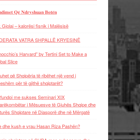
𝐝𝐢𝐦𝐞𝐭 𝐐𝐞̈ 𝐍𝐝𝐫𝐲𝐬𝐡𝐮𝐚𝐧 𝐁𝐨𝐭𝐞̈𝐧
 Gjolaj – kalorësi fisnik i Malësisë
DERATA VATRA SHPALLË KRYESINË
nocchio’s Harvard” by Tertini Set to Make a
bal Slice
uhet që Shqipëria të ribëhet një vend i
ueshëm për të gjithë shqiptarët?
fundoi me sukses Seminari XIX
rëkombëtar i Mësuesve të Gjuhës Shqipe dhe
turës Shqiptare në Diasporë dhe në Mërgatë
 dhe kush e vrau Hasan Riza Pashën?