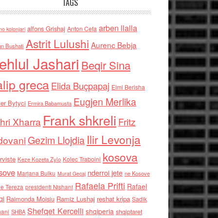
TAGS
arben llalla
alfons Grishaj
Anton Cefa
no kolonjari
Astrit Lulushi
Aurenc Bebja
an Bushati
ehlul Jashari
Beqir Sina
alip greca
Elida Buçpapaj
Elmi Berisha
Eugjen Merlika
er Bytyci
Ermira Babamusta
Frank shkreli
hri Xharra
Fritz
Ilir Levonja
Gezim Llojdia
dovani
kosova
rviste
Kolec Traboini
Keze Kozeta Zylo
sove
nderroi jete
Marjana Bulku
ne Kosove
Murat Gecaj
Rafaela Prifti
Rafael
e Tereza
presidenti Nishani
qi
Raimonda Moisiu
Ramiz Lushaj
reshat kripa
Sadik
Shefqet Kercelli
shqiperia
hani
shqiptaret
SHBA