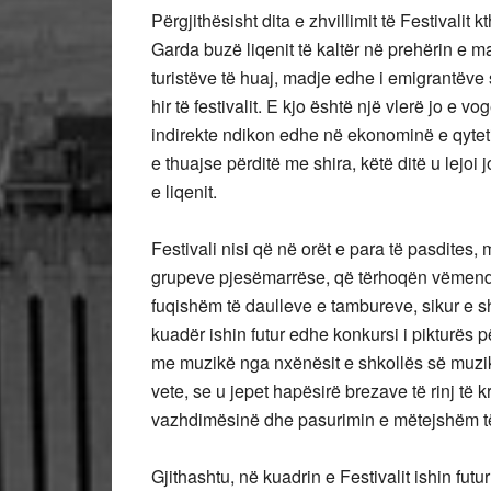
Përgjithësisht dita e zhvillimit të Festivalit 
Garda buzë liqenit të kaltër në prehërin e m
turistëve të huaj, madje edhe i emigrantëve s
hir të festivalit. E kjo është një vlerë jo e v
indirekte ndikon edhe në ekonominë e qytetit
e thuajse përditë me shira, këtë ditë u lejoi 
e liqenit.
Festivali nisi që në orët e para të pasdites,
grupeve pjesëmarrëse, që tërhoqën vëmendjen
fuqishëm të daulleve e tambureve, sikur e sh
kuadër ishin futur edhe konkursi i pikturës 
me muzikë nga nxënësit e shkollës së muzikë
vete, se u jepet hapësirë brezave të rinj të k
vazhdimësinë dhe pasurimin e mëtejshëm të tr
Gjithashtu, në kuadrin e Festivalit ishin futu