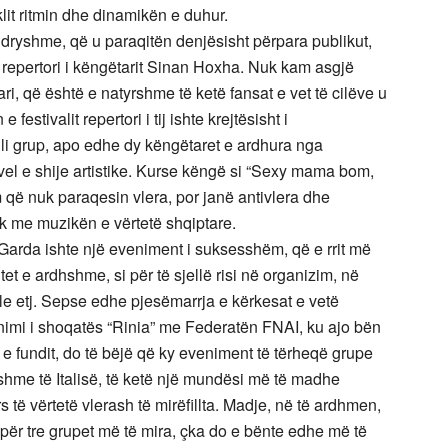
klit ritmin dhe dinamikën e duhur.
 ndryshme, që u paraqitën denjësisht përpara publikut,
 repertori i këngëtarit Sinan Hoxha. Nuk kam asgjë
ari, që është e natyrshme të ketë fansat e vet të cilëve u
estivalit repertori i tij ishte krejtësisht i
li grup, apo edhe dy këngëtaret e ardhura nga
vel e shije artistike. Kurse këngë si “Sexy mama bom,
 që nuk paraqesin vlera, por janë antivlera dhe
 me muzikën e vërtetë shqiptare.
l Garda ishte një eveniment i suksesshëm, që e rrit më
et e ardhshme, si për të sjellë risi në organizim, në
le etj. Sepse edhe pjesëmarrja e kërkesat e vetë
imi i shoqatës “Rinia” me Federatën FNAI, ku ajo bën
 fundit, do të bëjë që ky eveniment të tërheqë grupe
yshme të Italisë, të ketë një mundësi më të madhe
 të vërtetë vlerash të mirëfillta. Madje, në të ardhmen,
r tre grupet më të mira, çka do e bënte edhe më të