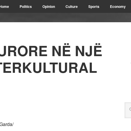
Home
Politics
Opinion
Culture
Sports
Economy
URORE NË NJË
NTERKULTURAL
 Garda/