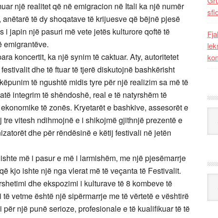
Gr
r një realitet që në emigracion në Itali ka një numër
sfi
ra, anëtarë të dy shoqatave të krijuesve që bëjnë pjesë
 i japin një pasuri më vete jetës kulturore qoftë të
Fja
të emigrantëve.
lek
ra koncertit, ka një synim të caktuar. Aty, autoritetet
kom
estivalit dhe të ftuar të tjerë diskutojnë bashkërisht
hkëpunim të ngushtë midis tyre për një realizim sa më të
 atë integrim të shëndoshë, real e të natyrshëm të
 ekonomike të zonës. Kryetarët e bashkive, assesorët e
Kat
tre vitesh ndihmojnë e i shikojmë gjithnjë prezentë e
izatorët dhe për rëndësinë e këtij festivali në jetën
it ishte më i pasur e më i larmishëm, me një pjesëmarrje
që kjo ishte një nga vlerat më të veçanta të Festivalit.
Ark
ërshetimi dhe ekspozimi i kulturave të 8 kombeve të
 të vetme është një sipërmarrje me të vërtetë e vështirë
për një punë serioze, profesionale e të kualifikuar të të