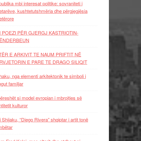
ublika mbi interesat politike: sovraniteti i
etarëve, kushtetutshmëria dhe përgjegjësia
etërore
I POEZI PËR GJERGJ KASTRIOTIN-
ËNDERBEUN
TËR E ARKIVIT TE NAUM PRIFTIT NË
RVJETORIN E PARE TE DRAGO SILIQIT
aku, nga elementi arkitektonik te simboli i
ngut familjar
ëreshët si model evropian i mbrojtjes së
titetit kulturor
i Shijaku, “Diego Rivera” shqiptar i artit tonë
mbëtar