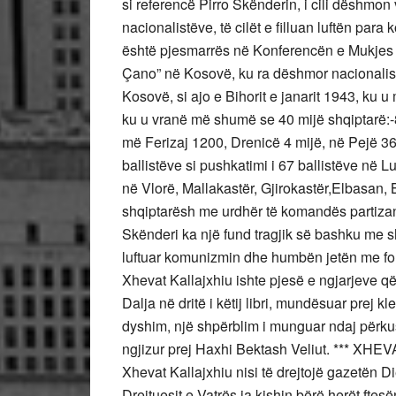
si referencë Pirro Skënderin, i cili dëshmon 
nacionalistëve, të cilët e filluan luftën par
është pjesmarrës në Konferencën e Mukjes dhe 
Çano” në Kosovë, ku ra dëshmor nacionalist
Kosovë, si ajo e Bihorit e janarit 1943, ku u
ku u vranë më shumë se 40 mijë shqiptarë:-8
më Ferizaj 1200, Drenicë 4 mijë, në Pejë 3
ballistëve si pushkatimi i 67 ballistëve në
në Vlorë, Mallakastër, Gjirokastër,Elbasan, B
shqiptarësh me urdhër të komandës partizane,
Skënderi ka një fund tragjik së bashku me s
luftuar komunizmin dhe humbën jetën me forc
Xhevat Kallajxhiu ishte pjesë e ngjarjeve q
Dalja në dritë i këtij libri, mundësuar prej klerikëve të sotëm bektashian, është pa më të voglin dyshim, një shpërblim i munguar ndaj përkushtimit të tij, në historinë 800 vjeçare të besimit të ngjizur prej Haxhi Bektash Veliut. *** XHEVAT KALLAJXHIU, EDITORI I DIELLIT PËR 10 VITE Xhevat Kallajxhiu nisi të drejtojë gazetën Dielli, që nga 1 tetori i vitit 1976 deri në vitin 1986. Drejtuesit e Vatrës ia kishin bërë herët ftesën për t’u vënë në krye të gazetës më të vjetër të shqiptarëve, por atë kohë Xhevati punonte në emisionet në gjuhën shqipe të Zërit të Amerikës, punë që i siguronte jo vetëm një pagesë të mirë, por edhe një pension të mirë për kohën e pleqërisë.Siç dëshmonte ai vetë në editorialin e 1 tetorit 1984, Vatra nuk kishte mundësi dhe nuk ishte në gjendje që t’i paguante as një të pestën e rrogës që merrte në Zërin e Amerikës. Duke mos iu përgjigjur në atë kohë kërkesës së Vatrës, tërthorazi Xhevati i bëri mirë vetë Vatrës sepse kur doli në pension dhe pranoi detyrën e drejtimit të Diellit, pagesa që mori nga Vatra ishte simbolike, madje shpesh herë, siç i merrte prej Vatrës, ia kthente asaj sërish në formë dhurimi. Gazetaria ishte pasioni i Kallajxhiut. Për të gazetaria ishte një nga profesionet më të mirë, më të bukur; në gazetari ka raste të shumta për frymëzim dhe krijimtari, imagjinatë e fatntazi, shkruante ai në faqet e Diellit. Gazetaria kishte nisë shtegtimin në kuptimin e plotë të fjalës me Xhevatin që kur ishte 22 vjeçar, kohë kur mbante postin e drejtorit përgjegjës të gazetës”Demokratia”, që pat filluar botimin në Gjirokastër në pranverën e vitit 1925 deri më 1939. Xhevati kishte adhurim dhe për vetë Vatrën. Ai pat bashkëpunuar rregullisht me drejtuesit e Vatrës, që kur punonte në Zërin e Amerikës. Në arkivin e Vatrës gjenden letërkëmbimet origjinale të tij me disa nga drejtuesit e Vatrës, para se të editonte gazetën”Dielli”. Kështu psh gjatë vitit 1968, tek festohej 500 vjetori i heroit Kombëtar Gjergj Kastrioti Skënderbeu, kryetari i Vatrës, Anthony Athanas, i dërgonte një letër vlerësuese për kontributin e tij kombëtar dhe e ftonte që të ishte folësi kryesor në banketin madhështor që organizonte Vatra në nderim të heroit kombëtar. Letra mbanë datën 15 shkurt 1968. Po ashtu gjenden letërkëmbime me editorin e gazetës”Dielli” Dr. Athanas Gegaj si dhe me editorin tjetër Refat Xh. Gurrazezin, me Dr. Hamdi Uruçin, Agim Karagjozin etj. Kallajxhiu i tha”Po’ ftesës së Vatrës për të drejtuar gazetën Dielli, pasi u pensionua në Zërin e Amerikës. Në shënimet editoriale ai sqaron:”Më në fund arriti koha që unë mora përsipër të kryeja detyrën e editorit të Diellit.Kjo gjë u bë e mundur kur dola në pension nga detyra që kisha në Zërin e Amerikës. Isha më i lirë.Mundësinë e jetesës ma siguronte pensioni i shtetit përfituar nga puna në Zërin e Amerikës. Nga ana e saj, Vatra më ofroi 200 dollarë në muaj, aq sa kërkova vetë. Shpenzimet për kartë e zarfa, pullat e postës, telefonatat me distancë të largët, kanë qenë të miat”… Xhevati e thoshte me krenari se”Jam editori i Diellit më pak i paguar nga Vatra, sepse ashtu kam dashur unë vetë…Kam dëgjuar se në këtë mënyrë ka vepruar edhe Refat Gurrazezi.Përveç kësaj, unë rrogën time, edhe pse fare e vogël,herë pas here, ia kam kthyer përsëri Vatrës, si dhuratë.” Përfundimisht Xhevat Kallajxhiu i shërbeu Vatrës në krye të Diellit vullnetarisht për një dekadë të plotë, 1976-1986. Ai e quante veten me fat dhe ndjehej i nderuar me pozicionin e editorit të Diellit, për të cilën shkruante me krenari” Dielli është e vetmja gazetë e trashëguar nga koha e Rilindjes; është gjithashtu e vetmja gazetë shqipe, që vazhdon të botohet qysh prej 15 Shkurtit të vitit 1909, vit kur nisi botimin në Boston. Për më tepër Dielli gëzon një emër të madh dhe ka një histori të shkëlqyer për veprimet e ndritura, të vjetra dhe të reja,në shërbim të Atdheut dhe popullit shqiptar, me Vatrën famëmadhe në krye. Përveç këtyre, Dielli ka patur si editor atdhetarë të shquar, të cilët kanë lënë gjurmë të pashlyeshme. Të gjitha këto hynin në rezonancë me shpirtin rilindas të Kallajxhiut. Mbi të gjithë, Dielli ka patur editor dhe të dy kolosët e patriotizmit, të kulturës e të gazetarisë shqiptare:Fan S. Nolin dhe Faik Konicën. Ishin të gjithë këta faktorë që Xhevat Kallajxhiu e priti me gëzim emërimin si editor i gazetës Dielli dhe pa përfillur distancën e shtëpisë së tij, që ndodhej në adresën: 3415 Lorring Dr. Apt.# 202-Forestville, MD 20028) me Bostonin, ku ishin zyrat e Vatrës. Kur kishte mbushë 8 vjet në krye të Diellit, në një shënim editorial, ai shkruan sërish për motivet që i dhanë shtysën për të drejtuar gazetën Dielli.Citoj:”I frymëzuar nga ndjenja e atdhedashurisë dhe ndjenja e përgjegjësisë, vendos