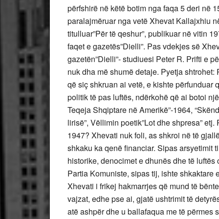
përfshirë në këtë botim nga faqa 5 deri në 15.
paralajmëruar nga vetë Xhevat Kallajxhiu në
titulluar”Për të qeshur”, publikuar në vitin 
faqet e gazetës”Dielli”. Pas vdekjes së Xhev
gazetën”Dielli”- studiuesi Peter R. Prifti e
nuk dha më shumë detaje. Pyetja shtrohet: Pë
që siç shkruan ai vetë, e kishte përfundua
politik të pas luftës, ndërkohë që ai botoi n
Teqeja Shqiptare në Amerikë”-1964, “Skën
lirisë”, Vëllimin poetik”Lot dhe shpresa” etj
1947? Xhevati nuk foli, as shkroi në të gjal
shkaku ka qenë financiar. Sipas arsyetimit ti
historike, denocimet e dhunës dhe të luftës 
Partia Komuniste, sipas tij, ishte shkaktar
Xhevati i frikej hakmarrjes që mund të bënte 
vajzat, edhe pse ai, gjatë ushtrimit të detyrë
atë ashpër dhe u ballafaqua me të përmes s