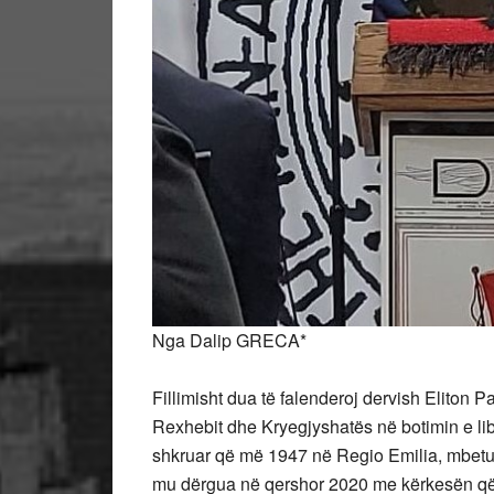
Nga Dalip GRECA*
Fillimisht dua të falenderoj dervish Eliton P
Rexhebit dhe Kryegjyshatës në botimin e librit 
shkruar që më 1947 në Regio Emilia, mbetur 
mu dërgua në qershor 2020 me kërkesën që pas