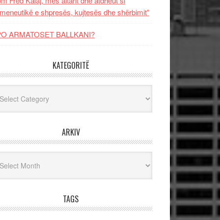
m Fred Kalaj, mes altarit dhe atdheut si
meneutikë e shpresës, kujtesës dhe shërbimit”
PO ARMATOSET BALLKANI?
KATEGORITË
egoritë
ARKIV
iv
TAGS