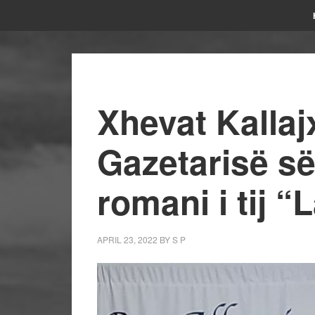
Xhevat Kallaj
Gazetarisë s
romani i tij 
APRIL 23, 2022
BY
S P