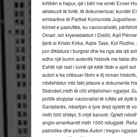
kritikën e hapur, që i bëri me emër Enver H
aktakuzë të fortë, të dokumentuar, kundër E
emisarëve të Partisë Komuniste Jugosllave
krimet e pasluftës, ku nacionalistët, përfshi
Omari, ish kryeredaktori i Diellit, Aqif Përm
tjerë si Kristo Kirka, Aqile Tase, Kol Rodhe,
por diktatura i burgosi dhe ka nga ata që sot
edhe një burim autentik historik me fakte d
Eshtë një rast i lumë që këtë libër e sjell s
autori e ka cilësuar librin e tij roman histo
mbështetur mbi fakt jetsore e dokumente histo
Skënderi,rreth të cilit shtjellohen ngjarjet. 
politik shqiptar nacionalist të luftës së dyt
Santafarës, mbartjen e tyre drejt qytetit të v
rreth 500 shtëpi, 5 mijë banorë. Qyteti ndo
anglo-amerikanët rreth 1500 refugjatë. Refug
patriotike dhe politike.Autori i tregon ngja