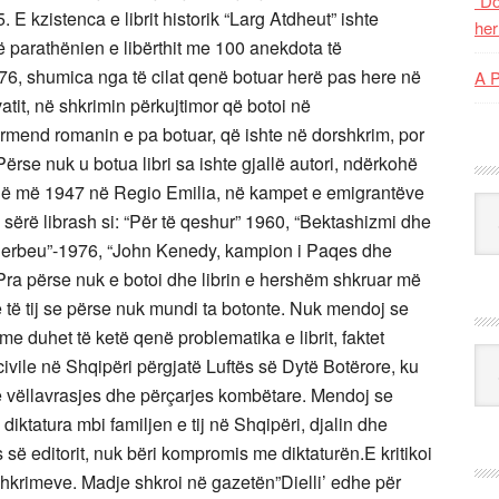
“Do
 E kzistenca e librit historik “Larg Atdheut” ishte
her
 parathënien e libërthit me 100 anekdota të
1976, shumica nga të cilat qenë botuar herë pas here në
A 
atit, në shkrimin përkujtimor që botoi në
 përmend romanin e pa botuar, që ishte në dorshkrim, por
rse nuk u botua libri sa ishte gjallë autori, ndërkohë
r që më 1947 në Regio Emilia, në kampet e emigrantëve
Kat
jë sërë librash si: “Për të qeshur” 1960, “Bektashizmi dhe
derbeu”-1976, “John Kenedy, kampion i Paqes dhe
. Pra përse nuk e botoi dhe librin e hershëm shkruar më
lë të tij se përse nuk mundi ta botonte. Nuk mendoj se
me duhet të ketë qenë problematika e librit, faktet
Ark
civile në Shqipëri përgjatë Luftës së Dytë Botërore, ku
e e vëllavrasjes dhe përçarjes kombëtare. Mendoj se
diktatura mbi familjen e tij në Shqipëri, djalin dhe
s së editorit, nuk bëri kompromis me diktaturën.E kritikoi
hkrimeve. Madje shkroi në gazetën”Dielli’ edhe për