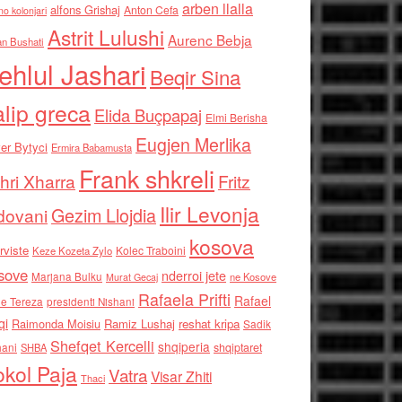
arben llalla
alfons Grishaj
Anton Cefa
no kolonjari
Astrit Lulushi
Aurenc Bebja
an Bushati
ehlul Jashari
Beqir Sina
alip greca
Elida Buçpapaj
Elmi Berisha
Eugjen Merlika
er Bytyci
Ermira Babamusta
Frank shkreli
hri Xharra
Fritz
Ilir Levonja
Gezim Llojdia
dovani
kosova
rviste
Kolec Traboini
Keze Kozeta Zylo
sove
nderroi jete
Marjana Bulku
ne Kosove
Murat Gecaj
Rafaela Prifti
Rafael
e Tereza
presidenti Nishani
qi
Raimonda Moisiu
Ramiz Lushaj
reshat kripa
Sadik
Shefqet Kercelli
shqiperia
hani
shqiptaret
SHBA
kol Paja
Vatra
Visar Zhiti
Thaci