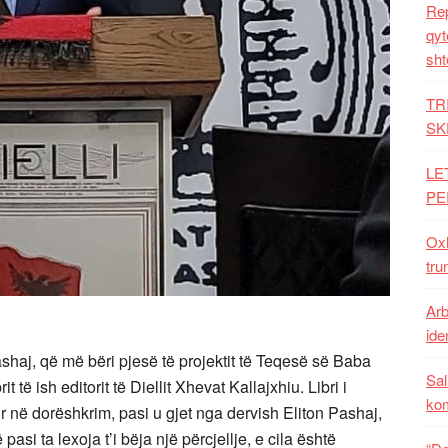
Rep
qyt
sht
TR
SK
LE
PE
Oxh
tru
Arb
iden
ashaj, që më bëri pjesë të projektit të Teqesë së Baba
Sal
të ish editorit të Diellit Xhevat Kallajxhiu. Libri i
ko
në dorëshkrim, pasi u gjet nga dervish Eliton Pashaj,
i ta lexoja t’i bëja një përcjellje, e cila është