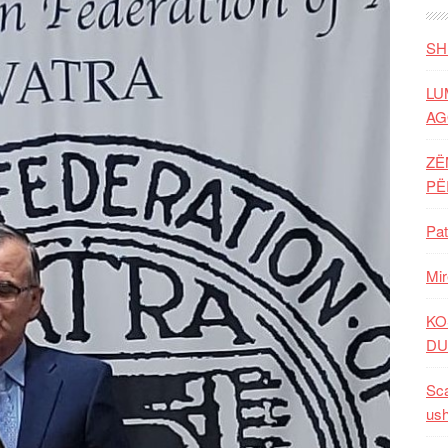
SH
LU
AG
ZË
P
Pat
Mir
KO
DU
Sca
ush