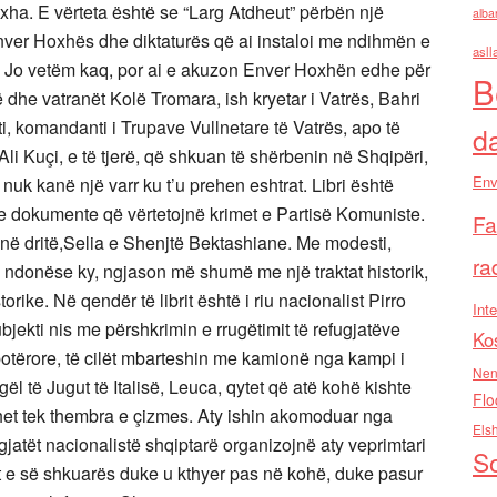
oxha. E vërteta është se “Larg Atdheut” përbën një
alba
nver Hoxhës dhe diktaturës që ai instaloi me ndihmën e
asll
. Jo vetëm kaq, por ai e akuzon Enver Hoxhën edhe për
B
rë dhe vatranët Kolë Tromara, ish kryetar i Vatrës, Bahri
eti, komandanti i Trupave Vullnetare të Vatrës, apo të
d
 Ali Kuçi, e të tjerë, që shkuan të shërbenin në Shqipëri,
Env
 nuk kanë një varr ku t’u prehen eshtrat. Libri është
he dokumente që vërtetojnë krimet e Partisë Komuniste.
Fa
ot në dritë,Selia e Shenjtë Bektashiane. Me modesti,
ra
rik, ndonëse ky, ngjason më shumë me një traktat historik,
rike. Në qendër të librit është i riu nacionalist Pirro
Inte
Subjekti nis me përshkrimin e rrugëtimit të refugjatëve
Ko
ë botërore, të cilët mbarteshin me kamionë nga kampi i
Nen
ogël të Jugut të Italisë, Leuca, qytet që atë kohë kishte
Flo
dhet tek thembra e çizmes. Aty ishin akomoduar nga
Els
jatët nacionalistë shqiptarë organizojnë aty veprimtari
So
rjet e së shkuarës duke u kthyer pas në kohë, duke pasur