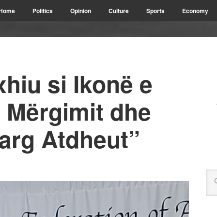
Home
Politics
Opinion
Culture
Sports
Economy
xhiu si Ikonë e
ë Mërgimit dhe
“Larg Atdheut”