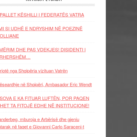
PALLET KËSHILLI I FEDERATËS VATRA
MI SI UDHË E NDRYSHIM NË POEZINË
OLLIANE
MËRIM DHE PAS VDEKJES! DISIDENTI I
ËRHERSHËM…
riotë nga Shqipëria vizituan Vatrën
ëseardhje në Shqipëri, Ambasador Eric Wendt
SOVA E KA FITUAR LUFTËN, POR PAQEN
HET TA FITOJË EDHE NË INSTITUCIONE!
nderbeg, mburoja e Arbërisë dhe gjeniu
tarak në faqet e Giovanni Carlo Saraceni-t