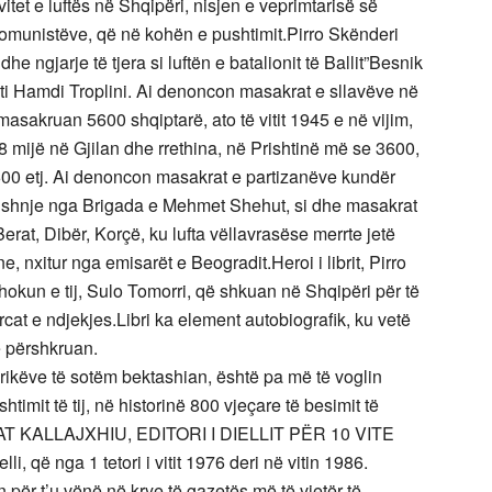
vitet e luftës në Shqipëri, nisjen e veprimtarisë së
a komunistëve, që në kohën e pushtimit.Pirro Skënderi
ngjarje të tjera si luftën e batalionit të Ballit”Besnik
i Hamdi Troplini. Ai denoncon masakrat e sllavëve në
 masakruan 5600 shqiptarë, ato të vitit 1945 e në vijim,
 mijë në Gjilan dhe rrethina, në Prishtinë më se 3600,
600 etj. Ai denoncon masakrat e partizanëve kundër
 Lushnje nga Brigada e Mehmet Shehut, si dhe masakrat
erat, Dibër, Korçë, ku lufta vëllavrasëse merrte jetë
 nxitur nga emisarët e Beogradit.Heroi i librit, Pirro
hokun e tij, Sulo Tomorri, që shkuan në Shqipëri për të
at e ndjekjes.Libri ka element autobiografik, ku vetë
ë përshkruan.
a që në pozicionin e editorit, të bëja diçka konkrete, dhe të lija gjurmë në veprimet në shërbim të vendit të lindjes, të kauzave të mëdha kombëtare dhe të komunitetit shqiptar në Amerikë”. Natyrisht nuk e pati të lehtë.Kur e mori drejtimin e gazetës, niveli kishte rënë dhe nuk e kishte më lavdinë e kolosve, financat për të përballuar botimin, ishin në pikë të hallit, por ai kishte besim se do t’ia dilte. Xhevati shkruante: “Vendosa që ta nxjerr Diellin nga gjendja e një gazete lokale dhe ta ngrija në shkallën e një gazete kombëtare e ndërkombëtare, ashtu siç ishte dikur”. Natyrisht kjo nuk ishte e lehtë që të realizohej, por ishte e domosdoshme sepse vetëm ashtu Diellit do t’i jepej mundësia që të lunate rol me rëndësi në çështjen Kombëtare dhe fjala e shkruar e gazetës të peshonte si në ambientet shqiptare, ashtu edhe në qarqet e huaja. Pas tetë vjetësh punë me përkushtim vetë editori Kallajxhiu konstatonte:”Lumturisht objektivi është arritur. Sot Dielli lexohet me kujdes dhe interes nga shqiptarët e çdo kategorie dhe dërgohet në çdo vend të botës së lirë, ku ka shqiptarë; dërgohet gjithasht dhe mbahet në konsideratë në Departamentin e Shtetit në Washington dhe në Ministrinë e Punëve të Jashtme në Romë, Beograd, Athinë, Ankara, po ashtu dërgohet edhe në Tiranë.” Por çfarë ndryshimesh solli Xhavat Kallajxhiu në gazetën Dielli? Ai ktheu Diellin në një tribunë të fjalës së lirë në kuptimin e drejtëpërdrejtë,ku personalitete të zotë e me aftësi profesionale, që jetonin jo vetëm në SHBA, por edhe në Evropë, kanë rrahur me seriozitet dhe dinjitet probleme të ndryshme me rëndësi kombëtare. Së dyti, solli në fokus çështjen e Kosovës dhe mbrojti me vendosmëri të drejtat etnike dhe legjitime të shqiptarëve në ish Jugosllavi. “Flamuri i Kosovës, është i sigurtë në duart e Vatrës”, shkruante Xhevat Kallajxhiu. Ai mbrojti me të gjitha format të drejtat e Njeriut, duke vënë në dispozicion faqet e gazetës.Së treti, ka denoncuar pa ndërprerje shypjet dhe padrejtësitë e regjimit të Tiranës, duke denoncuar dhunën shtetërore. Së katërti, ka përkrahur pa dallim të gjithë institucionet fetare të shqiptarëve në Amerikë e Kanada dhe ka informuar në çdo rast rreth veprimtarive të tyre, fushatave etj. Së pesti, u ka prirë përpjekjeve për mosasimilim të racës shqiptare në mërgim, duke e vënë theksin tek ruajtja e gjuhës shqipe, veçanërisht e ka bërë këtë përmes editorialeve, reportazheve, korrespondencave; ka këshilluar në vazhdimësi prindërit shqiptarë që të mos i kursejnë sakrificat e tyre për t’i pajisur fëmijët, djem e vajza, me mësimet më të larta sepse dituria është pasuria më e çmueshme që mund t’iu lënë trashëgim. Kallajxhiu e vuri gazetën Dielli në shërbim të gjithë shqiptarëve, pa dallim krahine, besimi fetar, tendencash politike atj. Me maturinë e tij, drejtpeshimin, ai iu shmang tensioneve që vinin nga partitë politike, duke mbajtur të ngritur Flamurin Kombëtar, mbi flamujt e partive. Të gjithë shihnin veten tek gazeta që editonte Xhevat Kallajxhiu. Faqet e Diellit në kohën e tij shkëlqyen nga idetë progresive kombëtare, nga faqet e ndritura të historisë së Kombit, nga portretet dhe idetë e Rilindjes Kombëtare dhe shfletimet e bëmave të tyre kombëtare, nga botimet e dokumenteve historike, nga shfletimi i historisë dhe jetës së përditshme të arbëreshëve, nga veprimtaritë e shqiptarëve në të gjithë anët e botës, historia e Amerikës etj. Përvjetorëve historikë Xhevati u kushtonte editoriale të posaçme. Kallajxhiut iu desh që të përballej edhe me kritika të ndryshme në formën e paraqitjes së gazetës. Sipas tij formati i madh nuk i shkonte më Diellit prandaj e ndryshoi dhe e bëri gazetën nga katër faqe në tetë, por me format të përgjysmuar. Me urtësi i tejkaloi kritikat, duke mos i ofenduar kritizerët, por duke i mundur me logjikë. Për këtë qëllim përdori rubrikën”Nga tryeza e Editorit”, ku bashkëbisedonte me lexuesit dhe kritikët.Ai kishte hapur rubrika të përhershme të bashkëbisedimit me lexuesit e Diellit dhe i respektonte ata duke botuar si lavdërimet ashtu dhe kritikat, kur ishin të drejta. Vlerësimet e lexuesëve ia ngrohnin shpirtin. Psh, një lexues i shkruante”Dielli po na nderon dhe për mua ka aq vlerë dhe rëndësi, sa ka dhe gazeta”The New York Times” për amerikanët…Ju lumtë!”. Reagimi i Xhevatit”Ky mesazh i shkurtër përbën për mua një shpërblim moral me rëndësi për çmimin e punës time si editor.” Megjithatë ai tregohej modest dhe shkruante ”megjithkëtë e shoh për detyrë të theksoj këtu haptazi se merita më e madhe, u takon bashkëpunëtorëve të shumtë që janë grumbulluar rreth Diellit. Dhe ky ishte një tjetër sukses i Xhevatit, ai iu imponoi respekt bashkëpunëtorëve dhe i bëri pjesë të Diellit ashtu siç mundi të gjente sponsor për botimin e Diellit, ku familje bashkatdhetarësh morën përsipër përballimin e shpenzimeve të botimit për 6 muaj deri në 1 vit. Në gjykimin tim Xhevat Kallajxhiu mbetet një ikonë e rrallë në gazetarinë e mërgimit. Kontributi i tij prej një dekade në gazetën Dielli, është me vlera jo vetëm për kohën kur shkroi dhe editoi Diellin e Vatrës, por edhe për brezat që erdhën dhe do të vijnë pas tij. Ai ishte njohës i mirë i historisë botërore, veçanërisht asaj amerikane dhe historisë shqiptare, ç’ka pasqyrohen në artikujt e tij historikë dhe në editorialet festivë e përkujtimorë. Ai e