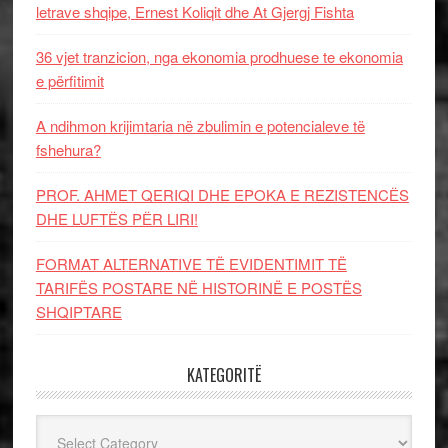
letrave shqipe, Ernest Koliqit dhe At Gjergj Fishta
36 vjet tranzicion, nga ekonomia prodhuese te ekonomia
e përfitimit
A ndihmon krijimtaria në zbulimin e potencialeve të
fshehura?
PROF. AHMET QERIQI DHE EPOKA E REZISTENCЁS
DHE LUFTЁS PЁR LIRI!
FORMAT ALTERNATIVE TË EVIDENTIMIT TË
TARIFËS POSTARE NË HISTORINË E POSTËS
SHQIPTARE
KATEGORITË
Kategoritë