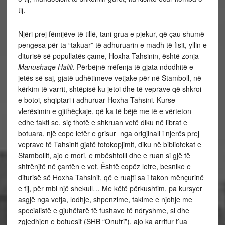
tij.
Njëri prej fëmijëve të tillë, tani grua e pjekur, që çau shumë
pengesa për ta “takuar” të adhuruarin e madh të fisit, yllin e
diturisë së popullatës çame, Hoxha Tahsinin, është zonja
Manushaqe Halili
. Përbëjnë rrëfenja të gjata ndodhitë e
jetës së saj, gjatë udhëtimeve vetjake për në Stamboll, në
kërkim të varrit, shtëpisë ku jetoi dhe të veprave që shkroi
e botoi, shqiptari i adhuruar Hoxha Tahsini. Kurse
vlerësimin e gjithëçkaje, që ka të bëjë me të e vërteton
edhe fakti se, siç thotë e shkruan vetë diku në librat e
botuara, një cope letër e grisur nga origjinali i njerës prej
veprave të Tahsinit gjatë fotokopjimit, diku në bibliotekat e
Stambollit, ajo e mori, e mbështolli dhe e ruan si gjë të
shtrënjtë në çantën e vet. Është copëz letre, besnike e
diturisë së Hoxha Tahsinit, që e ruajti sa i takon mënçurinë
e tij, për mbi një shekull… Me këtë përkushtim, pa kursyer
asgjë nga vetja, lodhje, shpenzime, takime e njohje me
specialistë e gjuhëtarë të fushave të ndryshme, si dhe
zgjedhjen e botuesit (SHB “Onufri”), ajo ka arritur t’ua