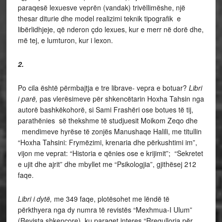
paraqesë lexuesve veprën (vandak) trivëllimëshe, një
thesar diturie dhe model realizimi teknik tipografik e
libërlidhjeje, që nderon çdo lexues, kur e merr në dorë dhe,
më tej, e lumturon, kur i lexon.
2.
Po cila është përmbajtja e tre librave- vepra e botuar?
Libri
i parë,
pas vlerësimeve për shkencëtarin Hoxha Tahsin nga
autorë bashkëkohorë, si Sami Frashëri ose botues të tij,
parathënies së thekshme të studjuesit Moikom Zeqo dhe
mendimeve hyrëse të zonjës Manushaqe Halili, me titullin
“Hoxha Tahsini: Frymëzimi, krenaria dhe përkushtimi im”,
vijon me veprat: “Historia e qënies ose e krijimit”; “Sekretet
e ujit dhe ajrit” dhe mbyllet me “Psikologjia”, gjithësej 212
faqe.
Libri i dytë,
me 349 faqe, plotësohet me lëndë të
përkthyera nga dy numra të revistës “Mexhmua-I Ulum”
(Revista shkencore), ku paraqet interes “Rregullorja për