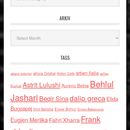
ARKIV
Arkiv
TAGS
arben llalla
alfons Grishaj
Anton Cefa
asllan
albano kolonjari
Behlul
Astrit Lulushi
Aurenc Bebja
Bushati
Jashari
dalip greca
Beqir Sina
Elida
Buçpapaj
Enver Bytyci
Elmi Berisha
Ermira Babamusta
Frank
Eugjen Merlika
Fahri Xharra