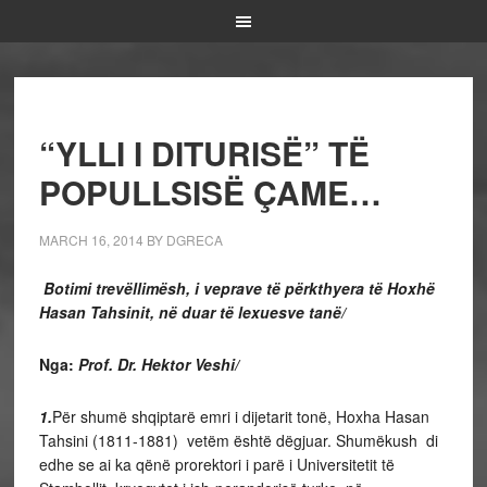
“YLLI I DITURISË” TË
POPULLSISË ÇAME…
MARCH 16, 2014
BY
DGRECA
Botimi trevëllimësh, i veprave të përkthyera të Hoxhë
Hasan Tahsinit, në duar të lexuesve tanë/
Nga:
Prof. Dr. Hektor Veshi/
1.
Për shumë shqiptarë emri i dijetarit tonë, Hoxha Hasan
Tahsini (1811-1881) vetëm është dëgjuar. Shumëkush di
edhe se ai ka qënë prorektori i parë i Universitetit të