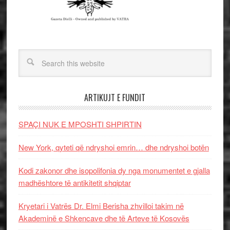
ARTIKUJT E FUNDIT
SPAÇI NUK E MPOSHTI SHPIRTIN
New York, qyteti që ndryshoi emrin… dhe ndryshoi botën
Kodi zakonor dhe isopolifonia dy nga monumentet e gjalla
madhështore të antikitetit shqiptar
Kryetari i Vatrës Dr. Elmi Berisha zhvilloi takim në
Akademinë e Shkencave dhe të Arteve të Kosovës