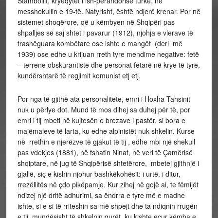
Stambollit, kryeqytet i ish-perandorisë turke, në
messhekullin e 19-të. Natyrisht, është ndjerë krenar. Por në
sistemet shoqërore, që u këmbyen në Shqipëri pas
shpalljes së saj shtet i pavarur (1912), njohja e vlerave të
trashëguara kombëtare ose ishte e mangët (deri më
1939) ose edhe u krijuan rreth tyre mendime negative: fetë
– terrene obskurantiste dhe personat fetarë në krye të tyre,
kundërshtarë të regjimit komunist etj etj.
Por nga të gjithë ata personalitete, emri i Hoxha Tahsinit
nuk u përlye dot. Mund të mos dihej sa duhej për të, por
emri i tij mbeti në kujtesën e brezave i pastër, si bora e
majëmaleve të larta, ku edhe alpinistët nuk shkelin. Kurse
në rrethin e njerëzve të gjakut të tij , edhe mbi një shekull
pas vdekjes (1881), në fshatin Ninat, në veri të Çamërisë
shqiptare, në jug të Shqipërisë shtetërore, mbetej gjithnjë i
gjallë, siç e kishin njohur bashkëkohësit: i urtë, i ditur,
rrezëllitës në çdo pikëpamje. Kur zihej në gojë ai, te fëmijët
ndizej një dritë adhurimi, sa ëndrra e tyre më e madhe
ishte, si e si të rriteshin sa më shpejt dhe ta ndiqnin rrugën
e tij, mundësisht të shkelnin gurët, ku kishte ecur këmba e