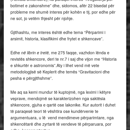
botimet e zakonshme” dhe, sidomos, afër 22 bisedat për
probleme me shumë interes për kohën e tij, por edhe për
ne sot, jo vetëm thjesht për njohje.
Gjithashtu, me interes është edhe tema “Përparimi i
arsimit, historia, klasifikimi dhe frytet e shkencave”.
Edhe
në librin e tretë,
me 275 faqqe, vazhdon lënda e
revistës shkencore, deri te nr.7 i saj dhe vijon me “Historia
e shkurtër e astronomis”.Aty i lihet vend më vete
metodologjisë së Keplerit dhe temës “Gravitacioni dhe
pesha e përgjithshme”.
Me aq sa kemi mundur të kuptojmë, nga leximi i këtyre
veprave, mendojmë se karakterizohen nga saktësia
shkencore, gjuha e qartë ose lakonike. Kur autorit i duhet
të paraqesë teori të vështira ose kundërvenie te
argumentuara, u lë vend mendimeve përparimtare, nga
shkencëtarë dhe zyrtarë të vendeve të përparuara, por