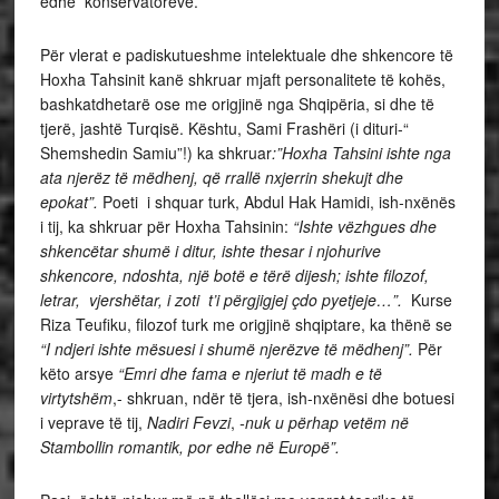
edhe konservatorëve.
Për vlerat e padiskutueshme intelektuale dhe shkencore të
Hoxha Tahsinit kanë shkruar mjaft personalitete të kohës,
bashkatdhetarë ose me origjinë nga Shqipëria, si dhe të
tjerë, jashtë Turqisë. Kështu, Sami Frashëri (i dituri-“
Shemshedin Samiu”!) ka shkruar
:”Hoxha Tahsini ishte nga
ata njerëz të mëdhenj, që rrallë nxjerrin shekujt dhe
epokat”.
Poeti i shquar turk, Abdul Hak Hamidi, ish-nxënës
i tij, ka shkruar për Hoxha Tahsinin:
“Ishte vëzhgues dhe
shkencëtar shumë i ditur, ishte thesar i njohurive
shkencore, ndoshta, një botë e tërë dijesh; ishte filozof,
letrar, vjershëtar, i zoti t’i përgjigjej çdo pyetjeje…”.
Kurse
Riza Teufiku, filozof turk me origjinë shqiptare, ka thënë se
“I ndjeri ishte mësuesi i shumë njerëzve të
mëdhenj”.
Për
këto arsye
“Emri dhe fama e njeriut të madh e të
virtytshëm
,- shkruan, ndër të tjera, ish-nxënësi dhe botuesi
i veprave të tij,
Nadiri Fevzi
,
-nuk u përhap vetëm në
Stambollin romantik, por edhe në Europë”.