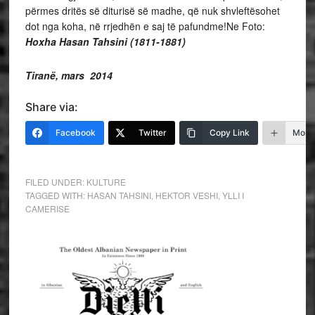
përmes dritës së diturisë së madhe, që nuk shvleftësohet
dot nga koha, në rrjedhën e saj të pafundme!Ne Foto:
Hoxha Hasan Tahsini (1811-1881)
Tiranë, mars 2014
Share via:
Facebook
Twitter
Copy Link
More
FILED UNDER:
KULTURE
TAGGED WITH:
HASAN TAHSINI
,
HEKTOR VESHI
,
YLLI I
CAMERISE