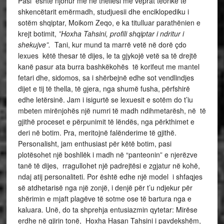
Pasi është njohur më në thellësi me veprat teorike të
shkencëtarit emërmadh, studjuesii dhe enciklopediku i
sotëm shqiptar, Moikom Zeqo, e ka titulluar parathënien e
krejt botimit,
”Hoxha Tahsini, profili shqiptar i ndritur i
shekujve”.
Tani, kur mund ta marrë vetë në dorë çdo
lexues këtë thesar të dijes, le ta gjykojë vetë sa të drejtë
kanë pasur ata burra bashkëkohës të korifeut me mantel
fetari dhe, sidomos, sa i shërbejnë edhe sot vendlindjes
dijet e tij të thella, të gjera, nga shumë fusha, përfshirë
edhe letërsinë. Jam i isigurtë se lexuesit e sotëm do t’iu
mbeten mirënjohës një numri të madh ndihmetarësh, në të
gjithë proceset e përpunimit të lëndës, nga përkthimet e
deri në botim. Pra, meritojnë falënderime të gjithë.
Personalisht, jam enthusiast për këtë botim, pasi
plotësohet një boshllëk i madh në “panteonin” e njerëzve
tanë të dijes, rragullohet një padrejtësi e zgjatur në kohë,
ndaj atij personaliteti. Por është edhe një model i shfaqjes
së atdhetarisë nga një zonjë, i denjë për t’u ndjekur për
shërimin e mjaft plagëve të sotme ose të bartura nga e
kaluara. Unë, do ta shprehja entusiazmin qytetar: Mirëse
erdhe në gjirin tonë, Hoxha Hasan Tahsini i pavdekshëm,