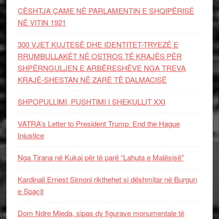
ÇËSHTJA ÇAME NË PARLAMENTIN E SHQIPËRISË
NË VITIN 1921
300 VJET KUJTESË DHE IDENTITET-TRYEZË E
RRUMBULLAKËT NË OSTROS TË KRAJËS PËR
SHPËRNGULJEN E ARBËRESHËVE NGA TREVA
KRAJË-SHESTAN NË ZARË TË DALMACISË
SHPOPULLIMI, PUSHTIMI I SHEKULLIT XXI
VATRA’s Letter to President Trump: End the Hague
Injustice
Nga Tirana në Kukaj për të parë “Lahuta e Malësisë”
Kardinali Ernest Simoni rikthehet si dëshmitar në Burgun
e Spaçit
Dom Ndre Mjeda, sipas dy figurave monumentale të