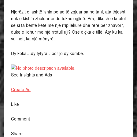
Njerëzit e lashtë ishin po aq të zgjuar sa ne tani, ata thjesht
nuk e kishin zbuluar ende teknologjinë. Pra, dikush e kuptoi
se si ta bënte këtë me një rrip lëkure dhe rëre për zhavorr,
duke e lidhur me një rrotull uji? Ose diçka e tillë. Aty ku ka
vullnet, ka një mënyrë.
Dy koka…dy fytyra…por jo dy kombe.
See Insights and Ads
Create Ad
Like
Comment
Share