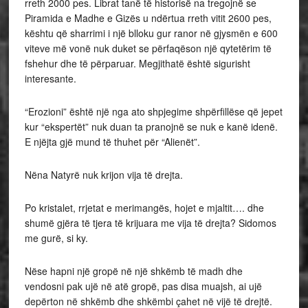
rreth 2000 pes. Librat tanë të historisë na tregojnë se
Piramida e Madhe e Gizës u ndërtua rreth vitit 2600 pes,
kështu që sharrimi i një blloku gur ranor në gjysmën e 600
viteve më vonë nuk duket se përfaqëson një qytetërim të
fshehur dhe të përparuar. Megjithatë është sigurisht
interesante.
“Erozioni” është një nga ato shpjegime shpërfillëse që jepet
kur “ekspertët” nuk duan ta pranojnë se nuk e kanë idenë.
E njëjta gjë mund të thuhet për “Alienët”.
Nëna Natyrë nuk krijon vija të drejta.
Po kristalet, rrjetat e merimangës, hojet e mjaltit…. dhe
shumë gjëra të tjera të krijuara me vija të drejta? Sidomos
me gurë, si ky.
Nëse hapni një gropë në një shkëmb të madh dhe
vendosni pak ujë në atë gropë, pas disa muajsh, ai ujë
depërton në shkëmb dhe shkëmbi çahet në vijë të drejtë.