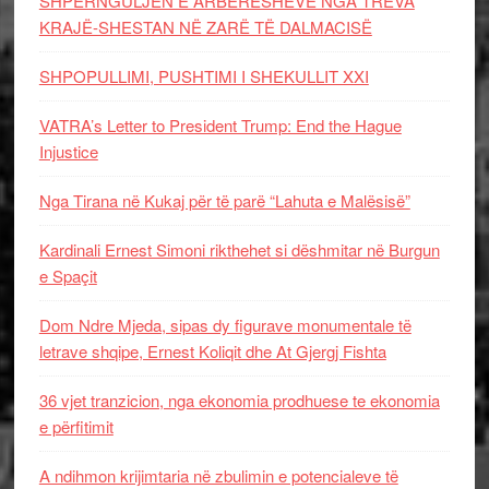
SHPËRNGULJEN E ARBËRESHËVE NGA TREVA
KRAJË-SHESTAN NË ZARË TË DALMACISË
SHPOPULLIMI, PUSHTIMI I SHEKULLIT XXI
VATRA’s Letter to President Trump: End the Hague
Injustice
Nga Tirana në Kukaj për të parë “Lahuta e Malësisë”
Kardinali Ernest Simoni rikthehet si dëshmitar në Burgun
e Spaçit
Dom Ndre Mjeda, sipas dy figurave monumentale të
letrave shqipe, Ernest Koliqit dhe At Gjergj Fishta
36 vjet tranzicion, nga ekonomia prodhuese te ekonomia
e përfitimit
A ndihmon krijimtaria në zbulimin e potencialeve të