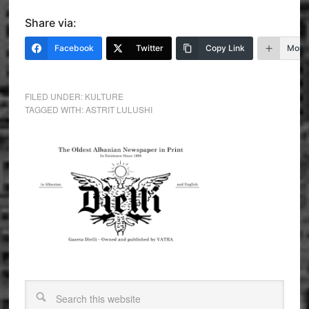
Share via:
Facebook
Twitter
Copy Link
More
FILED UNDER:
KULTURE
TAGGED WITH:
ASTRIT LULUSHI