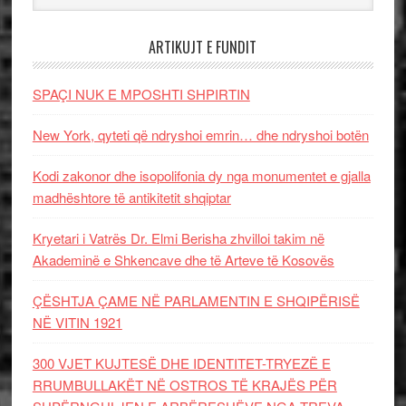
ARTIKUJT E FUNDIT
SPAÇI NUK E MPOSHTI SHPIRTIN
New York, qyteti që ndryshoi emrin… dhe ndryshoi botën
Kodi zakonor dhe isopolifonia dy nga monumentet e gjalla
madhështore të antikitetit shqiptar
Kryetari i Vatrës Dr. Elmi Berisha zhvilloi takim në
Akademinë e Shkencave dhe të Arteve të Kosovës
ÇËSHTJA ÇAME NË PARLAMENTIN E SHQIPËRISË
NË VITIN 1921
300 VJET KUJTESË DHE IDENTITET-TRYEZË E
RRUMBULLAKËT NË OSTROS TË KRAJËS PËR