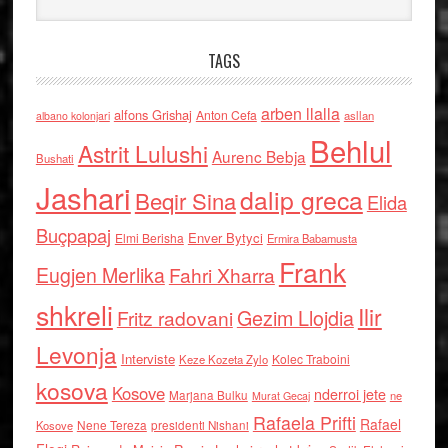
TAGS
arben llalla
alfons Grishaj
Anton Cefa
asllan
albano kolonjari
Behlul
Astrit Lulushi
Aurenc Bebja
Bushati
Jashari
dalip greca
Beqir Sina
Elida
Buçpapaj
Enver Bytyci
Elmi Berisha
Ermira Babamusta
Frank
Eugjen Merlika
Fahri Xharra
shkreli
Ilir
Gezim Llojdia
Fritz radovani
Levonja
Interviste
Kolec Traboini
Keze Kozeta Zylo
kosova
Kosove
nderroi jete
Marjana Bulku
ne
Murat Gecaj
Rafaela Prifti
Rafael
Nene Tereza
Kosove
presidenti Nishani