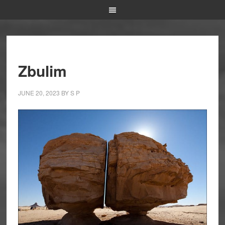
Zbulim
JUNE 20, 2023
BY
S P