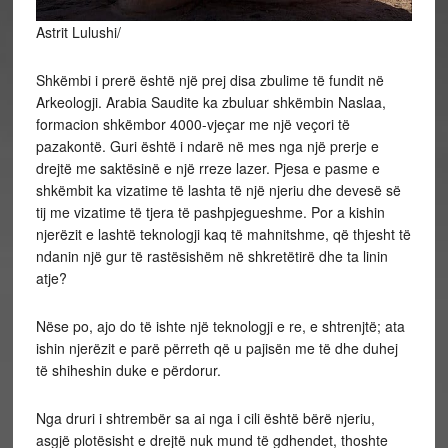
Astrit Lulushi/
Shkëmbi i prerë është një prej disa zbulime të fundit në
Arkeologji. Arabia Saudite ka zbuluar shkëmbin Naslaa,
formacion shkëmbor 4000-vjeçar me një veçori të
pazakontë. Guri është i ndarë në mes nga një prerje e
drejtë me saktësinë e një rreze lazer. Pjesa e pasme e
shkëmbit ka vizatime të lashta të një njeriu dhe devesë së
tij me vizatime të tjera të pashpjegueshme. Por a kishin
njerëzit e lashtë teknologji kaq të mahnitshme, që thjesht të
ndanin një
gur të rastësishëm në shkretëtirë dhe ta linin
atje?
Nëse po, ajo do të ishte një teknologji e re, e shtrenjtë; ata
ishin njerëzit e parë përreth që u pajisën me të dhe duhej
të shiheshin duke e përdorur.
Nga druri i shtrembër sa ai nga i cili është bërë njeriu,
asgjë plotësisht e drejtë nuk mund të gdhendet, thoshte