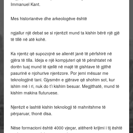
Immanuel Kant.
Mes historianëve dhe arkeologëve është
ngjallur një debat se si njerëzit mund ta kishin bërë një gjë
të tillë në atë kohë.
Ka njerëz që supozojnë se alienët janë të përfshirë në
gjëra të tilla. Ideja e një kompjuteri që të përshtatet në
dorën tuaj mund të sjellë në majë të gishtave të gjithë
pasurinë e njohurive njerëzore. Por jemi mësuar me
teknologjinë tani. Gjysmën e gjërave që shohim sot, kur
ishim më i ri, nuk do t’i kishim besuar. Megjithatë, mund të
kishim makina fluturuese.
Njerëzit e lashtë kishin teknologji të mahnitshme të
përparuar, thonë disa.
Nëse formacioni është 4000 vjeçar, atëherë krijimi i tij është