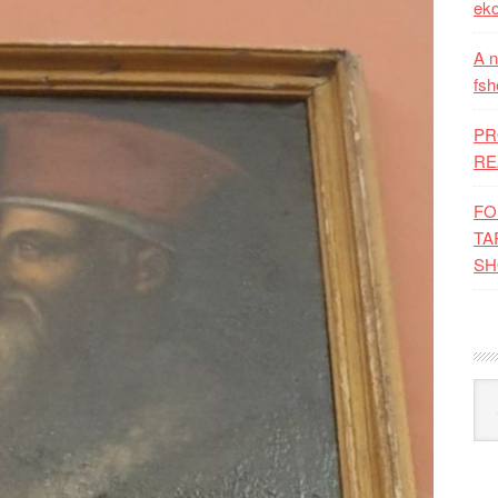
eko
A n
fsh
PR
RE
FO
TA
SH
Kat