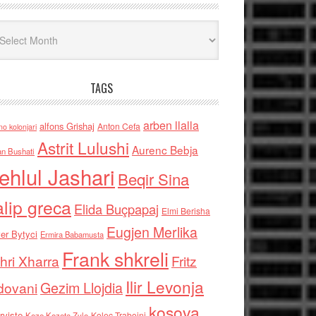
iv
TAGS
arben llalla
alfons Grishaj
Anton Cefa
no kolonjari
Astrit Lulushi
Aurenc Bebja
an Bushati
ehlul Jashari
Beqir Sina
alip greca
Elida Buçpapaj
Elmi Berisha
Eugjen Merlika
er Bytyci
Ermira Babamusta
Frank shkreli
hri Xharra
Fritz
Ilir Levonja
Gezim Llojdia
dovani
kosova
rviste
Kolec Traboini
Keze Kozeta Zylo