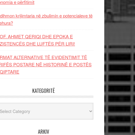
nomia e përfitimit
dihmon krijimtaria në zbulimin e potencialeve të
ehura?
OF. AHMET QERIQI DHE EPOKA E
ZISTENCЁS DHE LUFTЁS PЁR LIRI!
RMAT ALTERNATIVE TË EVIDENTIMIT TË
RIFËS POSTARE NË HISTORINË E POSTËS
QIPTARE
KATEGORITË
egoritë
ARKIV