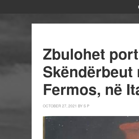
Zbulohet portr
Skëndërbeut 
Fermos, në Ita
OCTOBER 27, 2021
BY
S P