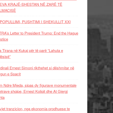
EVA KRAJË-SHESTAN NË ZARË TË
LMACISË
POPULLIMI, PUSHTIMI I SHEKULLIT XXI
RA’s Letter to President Trump: End the Hague
ustice
 Tirana në Kukaj për të parë “Lahuta e
ësisë”
dinali Ernest Simoni rikthehet si dëshmitar në
gun e Spaçit
 Ndre Mjeda, sipas dy figurave monumentale
letrave shqipe, Ernest Koliqit dhe At Gjergj
hta
vjet tranzicion, nga ekonomia prodhuese te