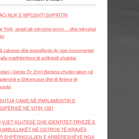
AÇI NUK E MPOSHTI SHPIRTIN
 York, qyteti që ndryshoi emrin… dhe ndryshoi
ën
i zakonor dhe isopolifonia dy nga monumentet
jalla madhështore të antikitetit shqiptar
etari i Vatrës Dr. Elmi Berisha zhvilloi takim në
deminë e Shkencave dhe të Arteve të
sovës
SHTJA ÇAME NË PARLAMENTIN E
QIPËRISË NË VITIN 1921
0 VJET KUJTESË DHE IDENTITET-TRYEZË E
UMBULLAKËT NË OSTROS TË KRAJËS
R SHPËRNGULJEN E ARBËRESHËVE NGA