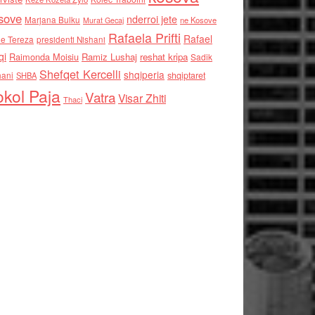
sove
nderroi jete
Marjana Bulku
ne Kosove
Murat Gecaj
Rafaela Prifti
Rafael
e Tereza
presidenti Nishani
qi
Raimonda Moisiu
Ramiz Lushaj
reshat kripa
Sadik
Shefqet Kercelli
shqiperia
hani
shqiptaret
SHBA
kol Paja
Vatra
Visar Zhiti
Thaci