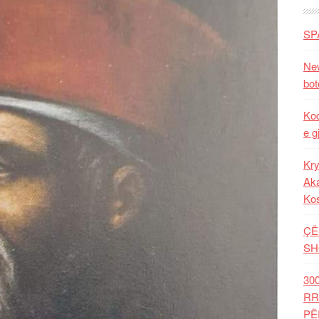
SP
New
bot
Kod
e g
Kry
Aka
Ko
ÇË
SH
30
RR
PË