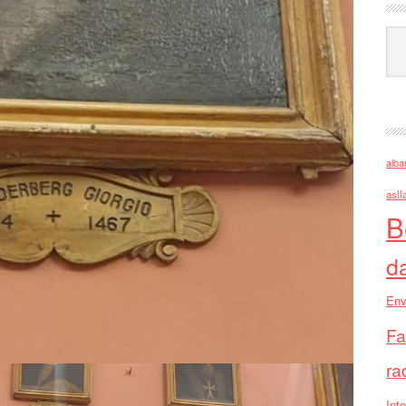
Ark
alba
asll
B
d
Env
Fa
ra
Inte