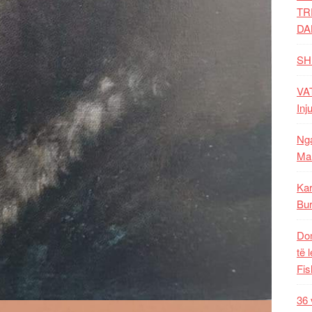
TR
DA
SH
VAT
Inj
Nga
Mal
Kar
Bur
Dom
të 
Fis
36 