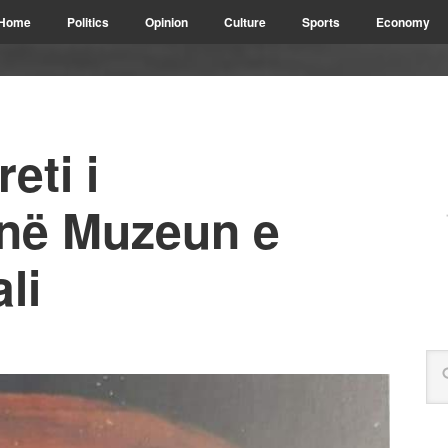
Home
Politics
Opinion
Culture
Sports
Economy
eti i
në Muzeun e
li