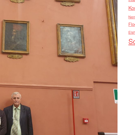
Ko
Nen
Flo
Els
So