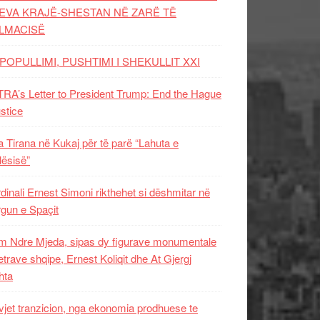
EVA KRAJË-SHESTAN NË ZARË TË
LMACISË
POPULLIMI, PUSHTIMI I SHEKULLIT XXI
RA’s Letter to President Trump: End the Hague
ustice
 Tirana në Kukaj për të parë “Lahuta e
ësisë”
dinali Ernest Simoni rikthehet si dëshmitar në
gun e Spaçit
 Ndre Mjeda, sipas dy figurave monumentale
letrave shqipe, Ernest Koliqit dhe At Gjergj
hta
vjet tranzicion, nga ekonomia prodhuese te