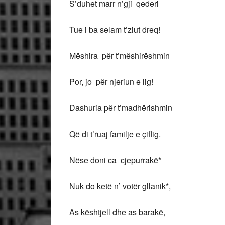
S’duhet marr n’gji qederi
Tue i ba selam t’ziut dreq!
Mëshira për t’mëshirëshmin
Por, jo për njeriun e lig!
Dashuria për t’madhërishmin
Që di t’ruaj familje e çiflig.
Nëse doni ca cjepurrakë*
Nuk do ketë n’ votër gllanik*,
As kështjell dhe as barakë,