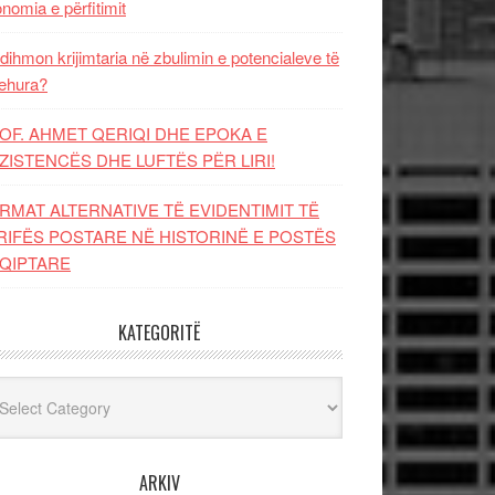
nomia e përfitimit
dihmon krijimtaria në zbulimin e potencialeve të
ehura?
OF. AHMET QERIQI DHE EPOKA E
ZISTENCЁS DHE LUFTЁS PЁR LIRI!
RMAT ALTERNATIVE TË EVIDENTIMIT TË
RIFËS POSTARE NË HISTORINË E POSTËS
QIPTARE
KATEGORITË
egoritë
ARKIV