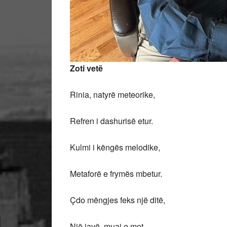
Zoti vet
ë
Rinia, natyrë meteorike,
Refren i dashurisë etur.
Kulmi i këngës melodike,
Metaforë e frymës mbetur.
Çdo mëngjes feks një ditë,
Një javë, muaj e mot.