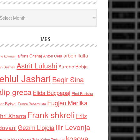
iv
TAGS
arben llalla
alfons Grishaj
Anton Cefa
no kolonjari
Astrit Lulushi
Aurenc Bebja
an Bushati
ehlul Jashari
Beqir Sina
alip greca
Elida Buçpapaj
Elmi Berisha
Eugjen Merlika
er Bytyci
Ermira Babamusta
Frank shkreli
hri Xharra
Fritz
Ilir Levonja
Gezim Llojdia
dovani
kosova
rviste
Kolec Traboini
Keze Kozeta Zylo