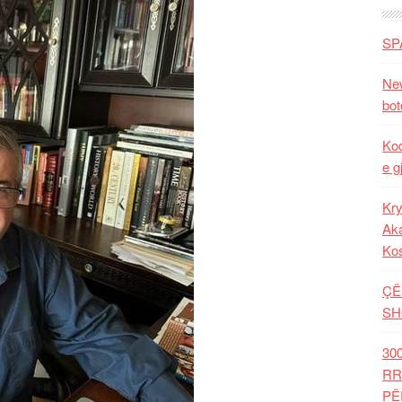
SP
New
bot
Kod
e g
Kry
Aka
Ko
ÇË
SH
30
RR
PË