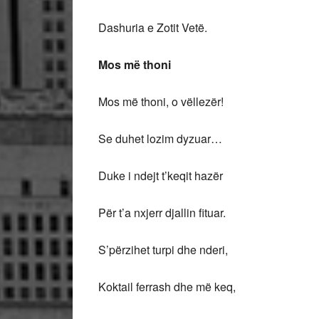
Dashuria e Zotit Vetë.
Mos m
ë
thoni
Mos më thoni, o vëllezër!
Se duhet lozim dyzuar…
Duke i ndejt t’keqit hazër
Për t’a nxjerr djallin fituar.
S’përzihet turpi dhe nderi,
Koktail ferrash dhe më keq,