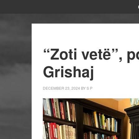
“Zoti vetë”, 
Grishaj
DECEMBER 23, 2024
BY
S P