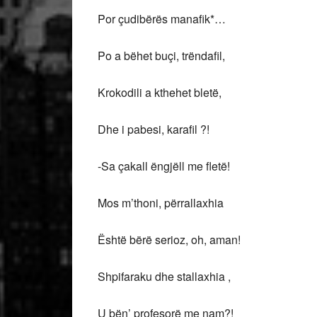
Por çudibërës manafik*…
Po a bëhet buçi, trëndafil,
Krokodili a kthehet bletë,
Dhe i pabesi, karafil ?!
-Sa çakall ëngjëll me fletë!
Mos m’thoni, përrallaxhia
Është bërë serioz, oh, aman!
Shpifaraku dhe stallaxhia ,
U bën’ profesorë me nam?!