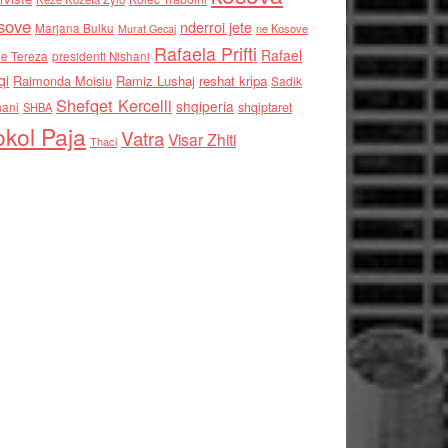
sove
nderroi jete
Marjana Bulku
ne Kosove
Murat Gecaj
Rafaela Prifti
Rafael
e Tereza
presidenti Nishani
qi
Raimonda Moisiu
Ramiz Lushaj
reshat kripa
Sadik
Shefqet Kercelli
shqiperia
hani
shqiptaret
SHBA
kol Paja
Vatra
Visar Zhiti
Thaci