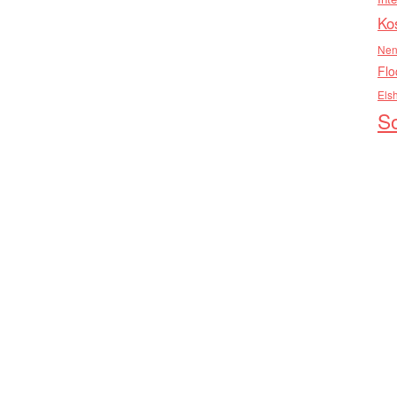
Ko
Nen
Flo
Els
So