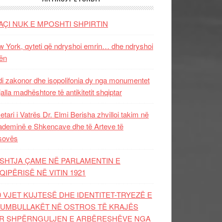
AÇI NUK E MPOSHTI SHPIRTIN
 York, qyteti që ndryshoi emrin… dhe ndryshoi
ën
i zakonor dhe isopolifonia dy nga monumentet
jalla madhështore të antikitetit shqiptar
etari i Vatrës Dr. Elmi Berisha zhvilloi takim në
deminë e Shkencave dhe të Arteve të
sovës
SHTJA ÇAME NË PARLAMENTIN E
QIPËRISË NË VITIN 1921
0 VJET KUJTESË DHE IDENTITET-TRYEZË E
UMBULLAKËT NË OSTROS TË KRAJËS
R SHPËRNGULJEN E ARBËRESHËVE NGA