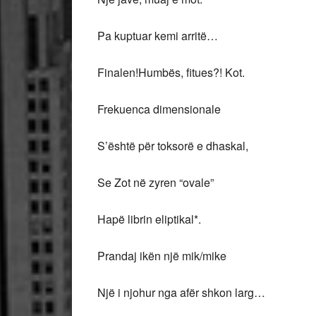
Pa kuptuar kemi arritë…
Finalen!Humbës, fitues?! Kot.
Frekuenca dimensionale
S’është për toksorë e dhaskal,
Se Zot në zyren “ovale”
Hapë librin eliptikal*.
Prandaj ikën një mik/mike
Një i njohur nga afër shkon larg…