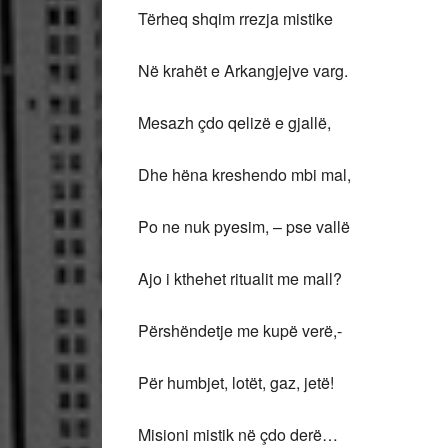
Tërheq shqim rrezja mistike
Në krahët e Arkangjejve varg.
Mesazh çdo qelizë e gjallë,
Dhe hëna kreshendo mbi mal,
Po ne nuk pyesim, – pse vallë
Ajo i kthehet ritualit me mall?
Përshëndetje me kupë verë,-
Për humbjet, lotët, gaz, jetë!
Misioni mistik në çdo derë…