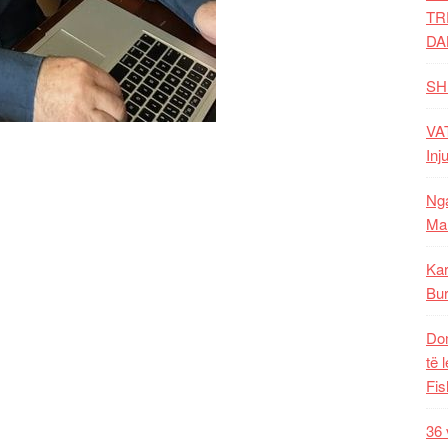
TR
DA
SH
VAT
Inj
Nga
Mal
Kar
Bur
Dom
të 
Fis
36 