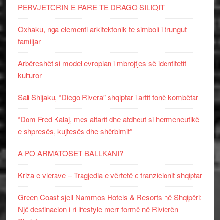
PERVJETORIN E PARE TE DRAGO SILIQIT
Oxhaku, nga elementi arkitektonik te simboli i trungut
familjar
Arbëreshët si model evropian i mbrojtjes së identitetit
kulturor
Sali Shijaku, “Diego Rivera” shqiptar i artit tonë kombëtar
“Dom Fred Kalaj, mes altarit dhe atdheut si hermeneutikë
e shpresës, kujtesës dhe shërbimit”
A PO ARMATOSET BALLKANI?
Kriza e vlerave – Tragjedia e vërtetë e tranzicionit shqiptar
Green Coast sjell Nammos Hotels & Resorts në Shqipëri:
Një destinacion i ri lifestyle merr formë në Rivierën