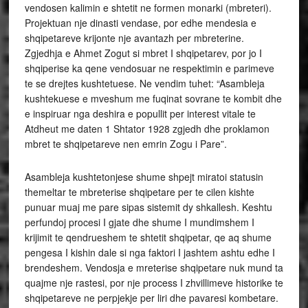
vendosen kalimin e shtetit ne formen monarki (mbreteri).
Projektuan nje dinasti vendase, por edhe mendesia e
shqipetareve krijonte nje avantazh per mbreterine.
Zgjedhja e Ahmet Zogut si mbret I shqipetarev, por jo I
shqiperise ka qene vendosuar ne respektimin e parimeve
te se drejtes kushtetuese. Ne vendim tuhet: “Asambleja
kushtekuese e mveshum me fuqinat sovrane te kombit dhe
e inspiruar nga deshira e popullit per interest vitale te
Atdheut me daten 1 Shtator 1928 zgjedh dhe proklamon
mbret te shqipetareve nen emrin Zogu i Pare”.
Asambleja kushtetonjese shume shpejt miratoi statusin
themeltar te mbreterise shqipetare per te cilen kishte
punuar muaj me pare sipas sistemit dy shkallesh. Keshtu
perfundoj procesi I gjate dhe shume I mundimshem I
krijimit te qendrueshem te shtetit shqipetar, qe aq shume
pengesa I kishin dale si nga faktori I jashtem ashtu edhe I
brendeshem. Vendosja e mreterise shqipetare nuk mund ta
quajme nje rastesi, por nje process I zhvillimeve historike te
shqipetareve ne perpjekje per liri dhe pavaresi kombetare.