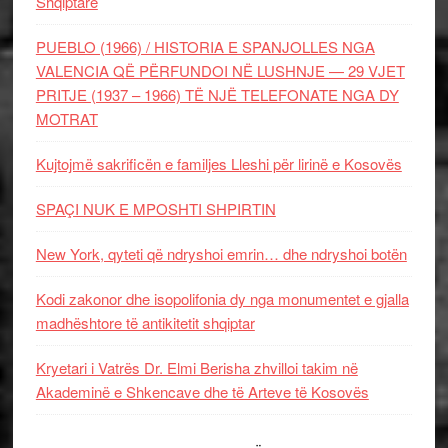
Shqiptare
PUEBLO (1966) / HISTORIA E SPANJOLLES NGA
VALENCIA QË PËRFUNDOI NË LUSHNJE — 29 VJET
PRITJE (1937 – 1966) TË NJË TELEFONATE NGA DY
MOTRAT
Kujtojmë sakrificën e familjes Lleshi për lirinë e Kosovës
SPAÇI NUK E MPOSHTI SHPIRTIN
New York, qyteti që ndryshoi emrin… dhe ndryshoi botën
Kodi zakonor dhe isopolifonia dy nga monumentet e gjalla
madhështore të antikitetit shqiptar
Kryetari i Vatrës Dr. Elmi Berisha zhvilloi takim në
Akademinë e Shkencave dhe të Arteve të Kosovës