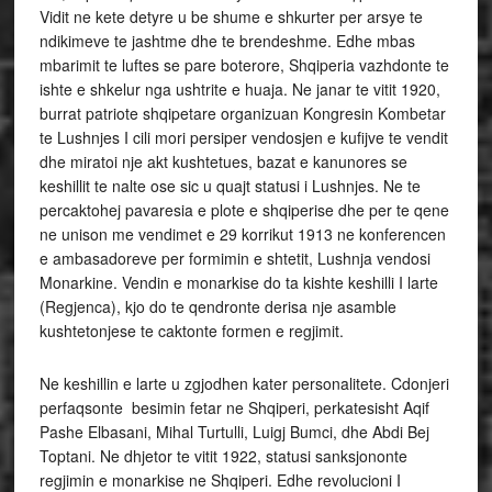
Vidit ne kete detyre u be shume e shkurter per arsye te
ndikimeve te jashtme dhe te brendeshme. Edhe mbas
mbarimit te luftes se pare boterore, Shqiperia vazhdonte te
ishte e shkelur nga ushtrite e huaja. Ne janar te vitit 1920,
burrat patriote shqipetare organizuan Kongresin Kombetar
te Lushnjes I cili mori persiper vendosjen e kufijve te vendit
dhe miratoi nje akt kushtetues, bazat e kanunores se
keshillit te nalte ose sic u quajt statusi i Lushnjes. Ne te
percaktohej pavaresia e plote e shqiperise dhe per te qene
ne unison me vendimet e 29 korrikut 1913 ne konferencen
e ambasadoreve per formimin e shtetit, Lushnja vendosi
Monarkine. Vendin e monarkise do ta kishte keshilli I larte
(Regjenca), kjo do te qendronte derisa nje asamble
kushtetonjese te caktonte formen e regjimit.
Ne keshillin e larte u zgjodhen kater personalitete. Cdonjeri
perfaqsonte besimin fetar ne Shqiperi, perkatesisht Aqif
Pashe Elbasani, Mihal Turtulli, Luigj Bumci, dhe Abdi Bej
Toptani. Ne dhjetor te vitit 1922, statusi sanksjononte
regjimin e monarkise ne Shqiperi. Edhe revolucioni I