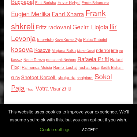
Buçpapaj
Enver Bytyci
Elmi Berisha
Ermira Babamusta
Frank
Eugjen Merlika
Fahri Xharra
shkreli
Ilir
Gezim Llojdia
Fritz radovani
Levonja
Interviste
Kolec Traboini
Keze Kozeta Zylo
kosova
Kosove
nderroi jete
Marjana Bulku
ne
Murat Gecaj
Rafaela Prifti
Rafael
Nene Tereza
Kosove
presidenti Nishani
Floqi
Raimonda Moisiu
Ramiz Lushaj
reshat kripa
Sadik Elshani
Sokol
Shefqet Kercelli
shqiperia
shqiptaret
SHBA
Paja
Vatra
Visar Zhiti
Thaci
This website uses cookies to improve your experience. We'll
assume you're ok with this, but you can opt-out if you wish.
Cookie settings
Log in
ACCEPT