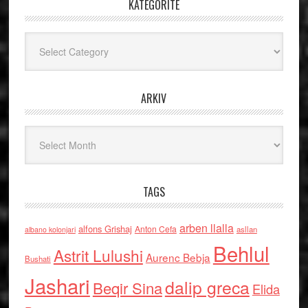
KATEGORITË
Kategoritë
ARKIV
Arkiv
TAGS
arben llalla
alfons Grishaj
Anton Cefa
asllan
albano kolonjari
Behlul
Astrit Lulushi
Aurenc Bebja
Bushati
Jashari
dalip greca
Beqir Sina
Elida