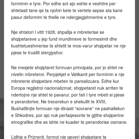
formimin e tyre. Por edhe sot ajo eshte e veshtire per
shtetasit tane qe ta njohin kete te vertete sepse ata kane
pasur deformim te thelle ne ndergjegjshmerine e tyre.
Nje shtatori I vitit 1928, shpallja e mbreterise se
shqipetareve u jep fund mundimeve te formesimit dhe
kushtetueshmerise te shtetit te mos-varur shqipetar ne nje
pjese te truallit stergjyshor.
Ne mesjete shqiptaret formuan principata, por jo shtet ne
nivelin mbreteror. Perpjekjet e Vatikanit per formimin e nje
mbreterie shqipetare mbeten te parealizuara. Edhe kur
Evropa regjistroi nacionalizmat, shqipetaret nuk arriten te
ndertojne nje shtet te pavarur, por fati I tyre mbeti si pjese
e perandorive. Ne trecerekun e shekullit te XVIII,
Bushatllinjte formuan nje dinasti “sovrane” ne pashallekun
e Shkodres, por ajo nuk perfaqesonte te gjithe shqiperine
etnografike dhe se ishte ne kuader te perandorise osmane.
Lidhje e Prizrenit, formoi nje qeveri shqipetare te