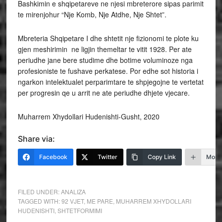
Bashkimin e shqipetareve ne njesi mbreterore sipas parimit
te mirenjohur “Nje Komb, Nje Atdhe, Nje Shtet”.
Mbreteria Shqipetare I dhe shtetit nje fizionomi te plote ku
gjen meshirimin ne ligjin themeltar te vitit 1928. Per ate
periudhe jane bere studime dhe botime voluminoze nga
profesioniste te fushave perkatese. Por edhe sot historia i
ngarkon intelektualet perparimtare te shpjegojne te vertetat
per progresin qe u arrit ne ate periudhe dhjete vjecare.
Muharrem Xhydollari Hudenishti-Gusht, 2020
Share via:
Facebook
Twitter
Copy Link
More
FILED UNDER:
ANALIZA
TAGGED WITH:
92 VJET
,
ME PARE
,
MUHARREM XHYDOLLARI
HUDENISHTI
,
SHTETFORMIMI