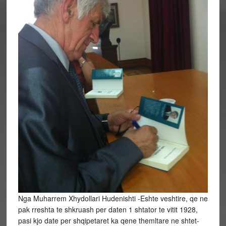
Nga Muharrem Xhydollari Hudenishti -Eshte veshtire, qe ne
pak rreshta te shkruash per daten 1 shtator te vitit 1928,
pasi kjo date per shqipetaret ka qene themltare ne shtet-