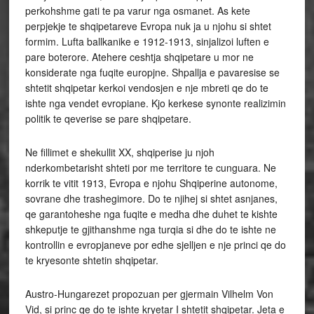
perkohshme gati te pa varur nga osmanet. As kete
perpjekje te shqipetareve Evropa nuk ja u njohu si shtet
formim. Lufta ballkanike e 1912-1913, sinjalizoi luften e
pare boterore. Atehere ceshtja shqipetare u mor ne
konsiderate nga fuqite europjne. Shpallja e pavaresise se
shtetit shqipetar kerkoi vendosjen e nje mbreti qe do te
ishte nga vendet evropiane. Kjo kerkese synonte realizimin
politik te qeverise se pare shqipetare.
Ne fillimet e shekullit XX, shqiperise ju njoh
nderkombetarisht shteti por me territore te cunguara. Ne
korrik te vitit 1913, Evropa e njohu Shqiperine autonome,
sovrane dhe trashegimore. Do te njihej si shtet asnjanes,
qe garantoheshe nga fuqite e medha dhe duhet te kishte
shkeputje te gjithanshme nga turqia si dhe do te ishte ne
kontrollin e evropjaneve por edhe sjelljen e nje princi qe do
te kryesonte shtetin shqipetar.
Austro-Hungarezet propozuan per gjermain Vilhelm Von
Vid, si princ qe do te ishte kryetar I shtetit shqipetar. Jeta e