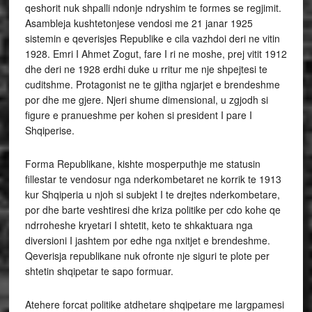
qeshorit nuk shpalli ndonje ndryshim te formes se regjimit.
Asambleja kushtetonjese vendosi me 21 janar 1925
sistemin e qeverisjes Republike e cila vazhdoi deri ne vitin
1928. Emri I Ahmet Zogut, fare I ri ne moshe, prej vitit 1912
dhe deri ne 1928 erdhi duke u rritur me nje shpejtesi te
cuditshme. Protagonist ne te gjitha ngjarjet e brendeshme
por dhe me gjere. Njeri shume dimensional, u zgjodh si
figure e pranueshme per kohen si president I pare I
Shqiperise.
Forma Republikane, kishte mosperputhje me statusin
fillestar te vendosur nga nderkombetaret ne korrik te 1913
kur Shqiperia u njoh si subjekt I te drejtes nderkombetare,
por dhe barte veshtiresi dhe kriza politike per cdo kohe qe
ndrroheshe kryetari I shtetit, keto te shkaktuara nga
diversioni I jashtem por edhe nga nxitjet e brendeshme.
Qeverisja republikane nuk ofronte nje siguri te plote per
shtetin shqipetar te sapo formuar.
Atehere forcat politike atdhetare shqipetare me largpamesi