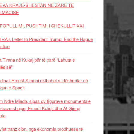
EVA KRAJË-SHESTAN NË ZARË TË
LMACISË
POPULLIMI, PUSHTIMI I SHEKULLIT XXI
RA’s Letter to President Trump: End the Hague
ustice
 Tirana në Kukaj për të parë “Lahuta e
ësisë”
dinali Ernest Simoni rikthehet si dëshmitar në
gun e Spaçit
 Ndre Mjeda, sipas dy figurave monumentale
letrave shqipe, Ernest Koliqit dhe At Gjergj
hta
vjet tranzicion, nga ekonomia prodhuese te