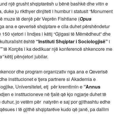
nd një grusht shqiptarësh u bënë bashkë dhe vitin e
 duke ju rikthyer dinjiteti i humbur i statusit “Monument
jë muze të denjë për Veprën Fishtiane (
Opus
ga ana e qeverisë shqiptare e cila duhet përshëndetur
150 vjetori i lindjes i këtij “Gjigasi të Mëmëdheut” dhe
r kulturalisht është
“Instituti Shqiptar i Sociologjisë”
i
i”
të Korçës i ka dedikuar një konferencë shkencore me
a”
këtij përvjetori jubilar.
- shkencor dhe program organizativ nga ana e Qeverisë
dhe institucionet e tjera partnere si Akademia e
jike, Universitetet, etj për kremtimin e
“Annus
djen e institucioneve në fjalë që kjo ngjarje duhet të
e duhur, jo vetëm për natyrën e saj por gjithashtu edhe
faqësues i të gjithë shqiptarëve kudo që janë, pa dallim