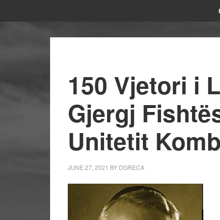
150 Vjetori i 
Gjergj Fishtë
Unitetit Komb
JUNE 27, 2021
BY
DGRECA