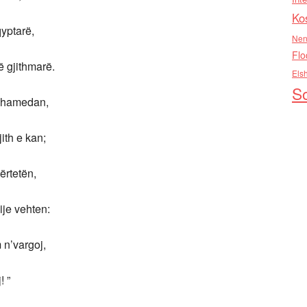
Ko
tarë,
Nen
Flo
ithmarë.
Els
So
medan,
e kan;
etën,
vehten:
argoj,
 ”