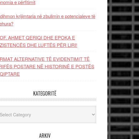
nomia e përfitimit
dihmon krijimtaria në zbulimin e potencialeve të
ehura?
OF. AHMET QERIQI DHE EPOKA E
ZISTENCЁS DHE LUFTЁS PЁR LIRI!
RMAT ALTERNATIVE TË EVIDENTIMIT TË
RIFËS POSTARE NË HISTORINË E POSTËS
QIPTARE
KATEGORITË
egoritë
ARKIV