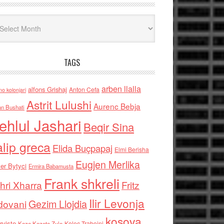
iv
TAGS
arben llalla
alfons Grishaj
Anton Cefa
no kolonjari
Astrit Lulushi
Aurenc Bebja
an Bushati
ehlul Jashari
Beqir Sina
alip greca
Elida Buçpapaj
Elmi Berisha
Eugjen Merlika
er Bytyci
Ermira Babamusta
Frank shkreli
hri Xharra
Fritz
Ilir Levonja
Gezim Llojdia
dovani
kosova
rviste
Kolec Traboini
Keze Kozeta Zylo