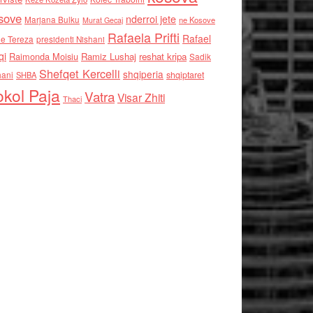
sove
nderroi jete
Marjana Bulku
ne Kosove
Murat Gecaj
Rafaela Prifti
Rafael
e Tereza
presidenti Nishani
qi
Raimonda Moisiu
Ramiz Lushaj
reshat kripa
Sadik
Shefqet Kercelli
shqiperia
hani
shqiptaret
SHBA
kol Paja
Vatra
Visar Zhiti
Thaci