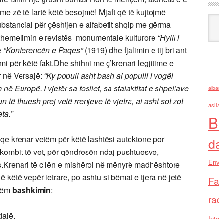
 me zë të lartë këtë besojmë! Mjaft që të kujtojmë
Ark
substancial për çështjen e alfabetit shqip me gërma
themelimin e revistës monumentale kulturore
“Hylli i
ë
“Konferencën e Paqes”
(1919) dhe fjalimin e tij brilant
mi për këtë fakt.Dhe shihni me ç’krenari legjitime e
r në Versajë:
“Ky popull asht bash ai populli i vogël
në Europë. I vjetër sa fosilet, sa stalaktitat e shpellave
alba
 të thuesh prej vetë rrenjeve të vjetra, ai asht sot zot
asll
ta.”
B
qe krenar vetëm për këtë lashtësi autoktone por
d
e kombit të vet, për qëndresën ndaj pushtuesve,
Env
jës.Krenari të cilën e mishëroi në mënyrë madhështore
ë këtë vepër letrare, po ashtu si bëmat e tjera në jetë
Fa
shëm
bashkimin
:
ra
lë,
Inte