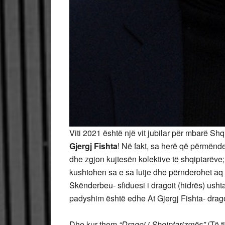
Viti 2021 është një vit jubilar për mbarë Shq
Gjergj Fishta
! Në fakt, sa herë që përmënd
dhe zgjon kujtesën kolektive të shqiptarëve; Es
kushtohen sa e sa lutje dhe përnderohet aq 
Skënderbeu- sfiduesi i dragoit (hidrës) ush
padyshim është edhe At Gjergj Fishta- drag
Dhe kur them
“Dragoi i Shqiptarizmës”
(Të t