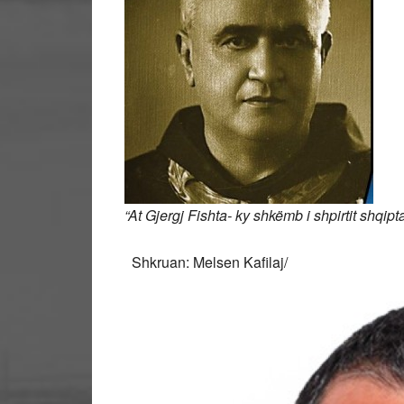
“At Gjergj Fishta- ky shkëmb i shpirtit shqip
Shkruan: Melsen Kafilaj/