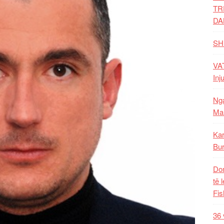
TR
DA
SH
VAT
Inj
Nga
Mal
Kar
Bur
Dom
të 
Fis
36 