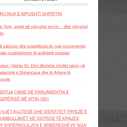
AÇI NUK E MPOSHTI SHPIRTIN
 York, qyteti që ndryshoi emrin… dhe ndryshoi
ën
i zakonor dhe isopolifonia dy nga monumentet
jalla madhështore të antikitetit shqiptar
etari i Vatrës Dr. Elmi Berisha zhvilloi takim në
deminë e Shkencave dhe të Arteve të
sovës
SHTJA ÇAME NË PARLAMENTIN E
QIPËRISË NË VITIN 1921
0 VJET KUJTESË DHE IDENTITET-TRYEZË E
UMBULLAKËT NË OSTROS TË KRAJËS
R SHPËRNGULJEN E ARBËRESHËVE NGA