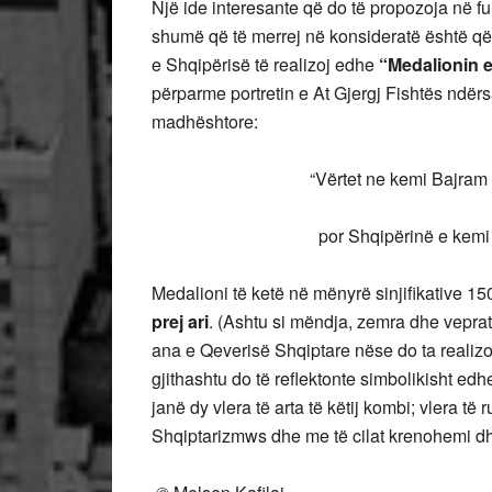
Një ide interesante që do të propozoja në fun
shumë që të merrej në konsideratë është që 
e Shqipërisë të realizoj edhe
“Medalionin e
përparme portretin e At Gjergj Fishtës ndër
madhështore:
“Vërtet ne kemi Bajram e P
por Shqipërinë e kemi bas
Medalioni të ketë në mënyrë sinjifikative 150 
prej ari
. (Ashtu si mëndja, zemra dhe veprat 
ana e Qeverisë Shqiptare nëse do ta realizont
gjithashtu do të reflektonte simbolikisht edh
janë dy vlera të arta të këtij kombi; vlera t
Shqiptarizmws dhe me të cilat krenohemi dh