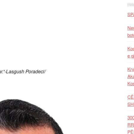
SP
New
bot
Kod
e g
Kry
tar.”-Lasgush Poradeci/
Aka
Ko
ÇË
SH
30
RR
PË