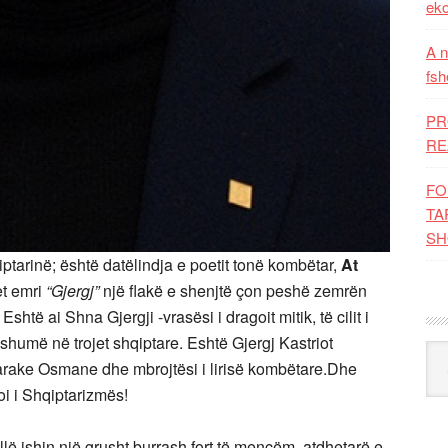
eko
A n
fsh
PR
RE
FO
TA
SH
iptarinë; është datëlindja e poetit tonë kombëtar,
At
et emri
“Gjergj”
një flakë e shenjtë çon peshë zemrën
htë ai Shna Gjergji -vrasësi i dragoit mitik, të cilit i
shumë në trojet shqiptare. Eshtë Gjergj Kastriot
Kat
tarake Osmane dhe mbrojtësi i lirisë kombëtare.Dhe
oi i Shqiptarizmës!
illë ishin një grusht burrash fort të mençëm, atdhetarë e