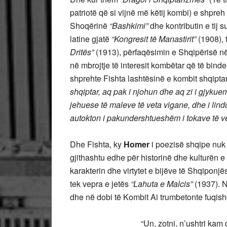
patriotë që si vijnë më këtij kombi) e shpreh
Shoqërinë
“Bashkimi”
dhe kontributin e tij 
latine gjatë
“Kongresit të Manastirit”
(1908), 
Dritës”
(1913), përfaqësimin e Shqipërisë n
në mbrojtje të interesit kombëtar që të binde
shprehte Fishta lashtësinë e kombit shqipta
shqiptar, aq pak i njohun dhe aq zi i gjykuem 
jehuese të maleve të veta vigane, dhe i lindun
autokton i pakundershtueshëm i tokave të ve
Dhe Fishta, ky
Homer
i poezisë shqipe nuk 
gjithashtu edhe për historinë dhe kulturën 
karakterin dhe virtytet e bijëve të Shqipon
tek vepra e jetës
“Lahuta e Malcis”
(1937). N
dhe në dobi të Kombit Ai trumbetonte fuqi
“Un, zotni, n’ushtri kam da