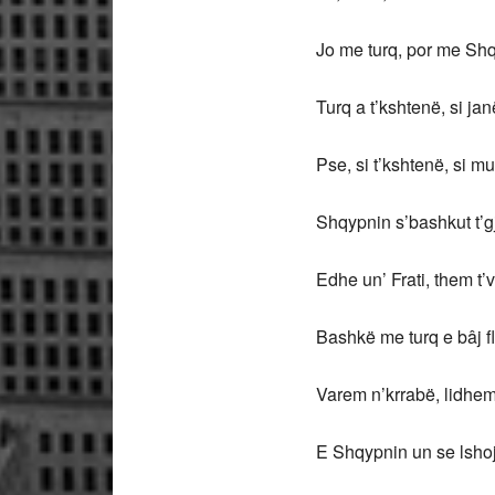
Jo me turq, por me Shqyp
Turq a t’kshtenë, si janë gj
Pse, si t’kshtenë, si muha
Shqypnin s’bashkut t’gjith 
Edhe un’ Frati, them t’vërt
Bashkë me turq e bâj flije 
Varem n’krrabë, lidhem n’v
E Shqypnin un se lshoj!