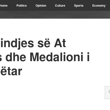
Home
Politics
Opinion
Culture
Sports
Economy
Lindjes së At
s dhe Medalioni i
ëtar