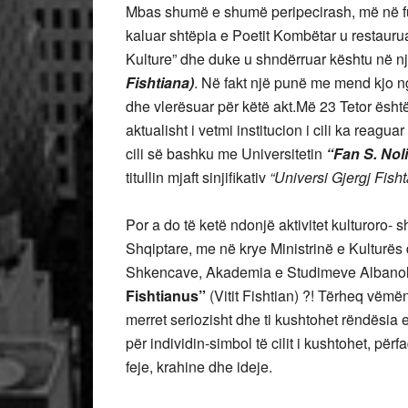
Mbas shumë e shumë peripecirash, më në fu
kaluar shtëpia e Poetit Kombëtar u restaurua,
Kulture” dhe duke u shndërruar kështu në n
Fishtiana)
. Në fakt një punë me mend kjo n
dhe vlerësuar për këtë akt.Më 23 Tetor është 
aktualisht i vetmi institucion i cili ka reagua
cili së bashku me Universitetin
“Fan S. Nol
titullin mjaft sinjifikativ
“Universi Gjergj Fisht
Por a do të ketë ndonjë aktivitet kulturoro
Shqiptare, me në krye Ministrinë e Kulturës 
Shkencave, Akademia e Studimeve Albanolog
Fishtianus”
(Vitit Fishtian) ?! Tërheq vëmën
merret seriozisht dhe ti kushtohet rëndësia 
për individin-simbol të cilit i kushtohet, për
feje, krahine dhe ideje.