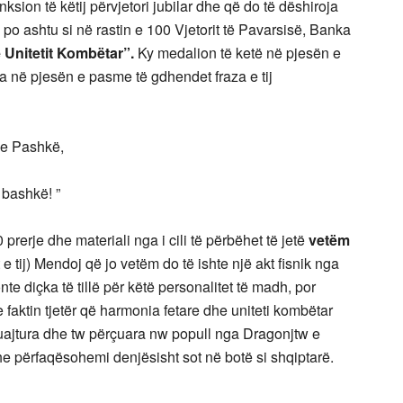
ksion të këtij përvjetori jubilar dhe që do të dëshiroja
po ashtu si në rastin e 100 Vjetorit të Pavarsisë, Banka
 Unitetit Kombëtar”.
Ky medalion të ketë në pjesën e
sa në pjesën e pasme të gdhendet fraza e tij
ashkë,
hkë! ”
prerje dhe materiali nga i cili të përbëhet të jetë
vetëm
e tij) Mendoj që jo vetëm do të ishte një akt fisnik nga
e diçka të tillë për këtë personalitet të madh, por
e faktin tjetër që harmonia fetare dhe uniteti kombëtar
ë ruajtura dhe tw përçuara nw popull nga Dragonjtw e
e përfaqësohemi denjësisht sot në botë si shqiptarë.