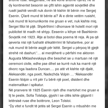
dy kontinentet besonin se çifti ishin agjentë sovjetikë dhe
rusët jashtë vendit nuk donin të kishin të bënin me Sergej
Esenin. Çfarë mund të bënte ai? Ai e dinte vetëm rusisht,
nuk mund të komunikonte me gruan e vet, nuk kishte miq.
Sergei filloi të pijë. Shpërthimi i dhomave të hotelit mori një
publicitet të madh në shtyp. Eesenin u kthye në Bashkimin
Sovjetik më 1923. Atje ai botoi disa poema të reja. Ai pa që
qeveria nisi një fushatë shkatërrimi të fshatarëve, por ai
nuk mund të bënte asgjë për këtë. Sergei u përpoq të gjejë
strehë në dashuri.”… ai menjëherë u përfshi me aktoren
Augusta Miklashevskaya dhe besohet se u martuan në një
ceremoni civile, edhe pse dihet se kurrë nuk ka marrë një
divorc nga Isadora Duncan…. po atë vit kishte një djalë,
Aleksandër, nga poeti, Nadezhda Volpin … “Aleksandër
Esenin-Volpin u rrit për t’u bërë një poet, disident dhe
matematikan i spikatur.
Në pranvere të 1925 Esenin njeh dhe martohet me gruan e
tij te peste, Sofia Tolstaja, gjyshi i se cilës ishte gjiganti i
letërsisë ruse dhe botërore, Leon Tolstoi.
“Dy vitet e fundit të jetës së Sergei Esenin u mbushën me