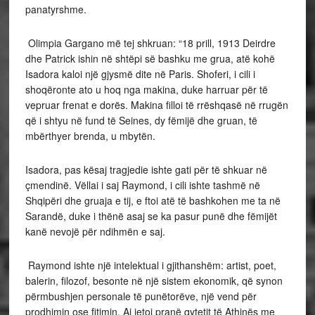
panatyrshme.
Olimpia Gargano më tej shkruan: “18 prill, 1913 Deirdre
dhe Patrick ishin në shtëpi së bashku me grua, atë kohë
Isadora kaloi një gjysmë dite në Paris. Shoferi, i cili i
shoqëronte ato u hoq nga makina, duke harruar për të
vepruar frenat e dorës. Makina filloi të rrëshqasë në rrugën
që i shtyu në fund të Seines, dy fëmijë dhe gruan, të
mbërthyer brenda, u mbytën.
Isadora, pas kësaj tragjedie ishte gati për të shkuar në
çmendinë. Vëllai i saj Raymond, i cili ishte tashmë në
Shqipëri dhe gruaja e tij, e ftoi atë të bashkohen me ta në
Sarandë, duke i thënë asaj se ka pasur punë dhe fëmijët
kanë nevojë për ndihmën e saj.
Raymond ishte një intelektual i gjithanshëm: artist, poet,
balerin, filozof, besonte në një sistem ekonomik, që synon
përmbushjen personale të punëtorëve, një vend për
prodhimin ose fitimin. Ai jetoi pranë qytetit të Athinës me