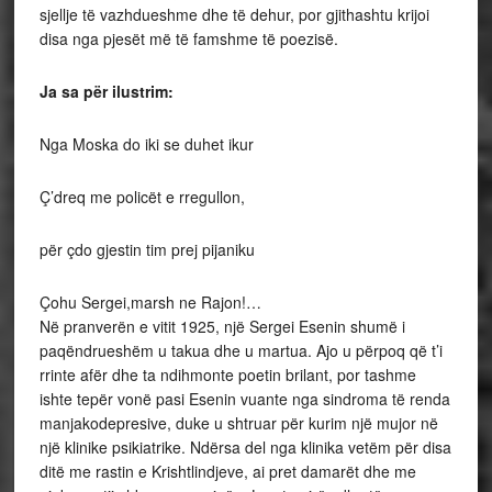
sjellje të vazhdueshme dhe të dehur, por gjithashtu krijoi
disa nga pjesët më të famshme të poezisë.
Ja sa për ilustrim:
Nga Moska do iki se duhet ikur
Ç’dreq me policët e rregullon,
për çdo gjestin tim prej pijaniku
Çohu Sergei,marsh ne Rajon!…
Në pranverën e vitit 1925, një Sergei Esenin shumë i
paqëndrueshëm u takua dhe u martua. Ajo u përpoq që t’i
rrinte afër dhe ta ndihmonte poetin brilant, por tashme
ishte tepër vonë pasi Esenin vuante nga sindroma të renda
manjakodepresive, duke u shtruar për kurim një mujor në
një klinike psikiatrike. Ndërsa del nga klinika vetëm për disa
ditë me rastin e Krishtlindjeve, ai pret damarët dhe me