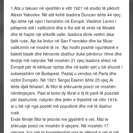
1.Ata u takuan në vjeshtën
e vitit 1921 në studio të piktorit
Alexei Yakovlev. Në atë kohë Isadora Duncan ishte 44 vjeç.
Ajo ishte një njeri i famshëm në Evropë. Vladimir Lenini i
pëlqente stili i vallëzimit dhe e ftoi atë të vinte në Moskë
dhe të hapte një shkollë valle. Isadora dinte vetëm disa
fjalë ruse. Ajo ka lindur në San Francisko dhe ka filluar
vallëzimin në moshë të re. “Ajo hodhi poshtë ngurtësinë e
baletit klasik dhe kërcente zbathur duke përdorur ritme dhe
lëvizje më natyrale.”Në moshën 21 vjeç Isadora shkoi në
Evropë për të kërkuar njohje dhe në katër vjet u bë shumë i
suksesshëm në Budapest. Pastaj u vendos në Paris dhe
vizitoi Evropën. Në 1921 Sergej Esenin ishte 25 vjeç.Ai
ishte djali fshatari. Ai filloi të shkruante poezi në moshën
nëntëvjeçare. Pasi ai botoi dy librat e tij të parë të poezisë
për dashurinë, natyrën dhe jetën e thjeshtë në vitin 1916,
ai u bë një nga poetët më popullorë dhe më të dashur
rusë.
Ende fëmije filloi te jetonte me gjyshërit e vet. Nisi te
shkruaje poezi ne moshën 9 vjeçare. Në moshën 17
vjeçare, kur nisi te konsiderohej nga te afërmit e vet si një