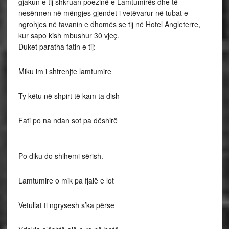
gjakun e tij shkruan poezinë e Lamtumirës dhe të
nesërmen në mëngjes gjendet i vetëvarur në tubat e
ngrohjes në tavanin e dhomës se tij në Hotel Angleterre,
kur sapo kish mbushur 30 vjeç.
Duket paratha fatin e tij:
Miku im i shtrenjte lamtumire
Ty këtu në shpirt të kam ta dish
Fati po na ndan sot pa dëshirë
Po diku do shihemi sërish.
Lamtumire o mik pa fjalë e lot
Vetullat ti ngrysesh s’ka përse