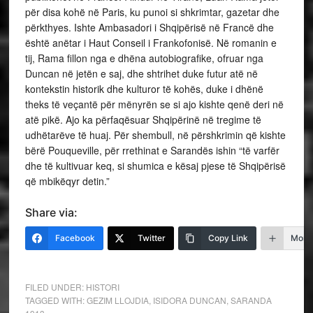
për disa kohë në Paris, ku punoi si shkrimtar, gazetar dhe
përkthyes. Ishte Ambasadori i Shqipërisë në Francë dhe
është anëtar i Haut Conseil i Frankofonisë. Në romanin e
tij, Rama fillon nga e dhëna autobiografike, ofruar nga
Duncan në jetën e saj, dhe shtrihet duke futur atë në
kontekstin historik dhe kulturor të kohës, duke i dhënë
theks të veçantë për mënyrën se si ajo kishte qenë deri në
atë pikë. Ajo ka përfaqësuar Shqipërinë në tregime të
udhëtarëve të huaj. Për shembull, në përshkrimin që kishte
bërë Pouqueville, për rrethinat e Sarandës ishin “të varfër
dhe të kultivuar keq, si shumica e kësaj pjese të Shqipërisë
që mbikëqyr detin.”
Share via:
Facebook
Twitter
Copy Link
More
FILED UNDER:
HISTORI
TAGGED WITH:
GEZIM LLOJDIA
,
ISIDORA DUNCAN
,
SARANDA