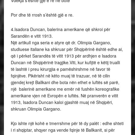
Vdekja s’është gjë e re në botë
Por dhe të rrosh s’është gjë e re.
4.
Isadora Duncan, balerina amerikane që shkroi për
Sarandën e vitit 1913.
Një artikull nga seria e atyre që dr. Olimpia Gargano,
studiuese italiane ka shkruar për Shqipërinë është edhe ai,
që i përket Sarandës të vitit 1913 për ardhjen e Isadora
Duncan në Shqipërinë tragjike.Viti, kur kufijtë e këtij trualli
të lashtë i preu kirurgjia e pamëshirshme në favor të
fqinjëve. Pikërisht në këto muaj të trazuar, në të cilin
gjendej krejt Ballkani dhe bota nën ethet e luftës së parë,
një balerinë amerikane me emër në fushën koreografike
amerikane vjen në Evropën e luftës. Në pranverën e vitit
1913, Isadora Duncan kaloi gjashtë muaj në Shqipëri,
shkruan Olimpia Gargano.
Kjo ishte një kohë e tmerrshme për të dy palët : edhe shteti
i ri shqiptar, shqyer nga vende fqinje të Ballkanit, si për