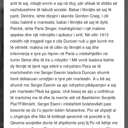
artit të saj, mbajti emrin e saj në tituj, për shkak të sfidës së
vazhdueshme të tabutë sociale. Babai i fëmijës së saj të
parë, Deirdre, ishte dizajni i skenës Gordon Craig, i cili
ndau habinë e martesës; babai i fëmijës së saj të dytë,
Patrick, ishte Paris Singer, trashëgimtari i një makine
qepëse dhe një mbrojtës i spikatur i artit. Në vitin 1913
ndodhi një tragjedi nga e cila Duncan nuk u gjet kurrë me
të vërtetë: makina në të cilën dy fëmijët e saj dhe
infermierja e tyre po hipnin në Paris u mbështjellën në
lumin Seine dhe të tre u mbytën “.Më vonë Isadora kishte
dy fëmijë të tjerë nga etërit e ndryshëm.Para se të
martoheshin me Sergei Esenin Isadora Duncan shumë
herë deklaruan urrejtjen e tyre për martesën. A u bë aq
shumë me Sergei Esenin sa ajo ndryshoi pikëpamjen e saj
për martesën?Nuk ka gjasa. Unë besoj se ajo u urdhërua
të martohej me të dhe ta merrte atë në Bashkimin Sovjetik.
Pse?Fillimisht, Sergei Eseni i mbështeti bolshevikët pasi
besonte se do t’u jepnin tokën fshatarëve. Por së shpejti ai
u zhgënjye dhe filloi të kritikojë qeverinë në poezitë e tij.
Qeveria sovjetike donte të shpëtonte prej tij.Po në lidhje me