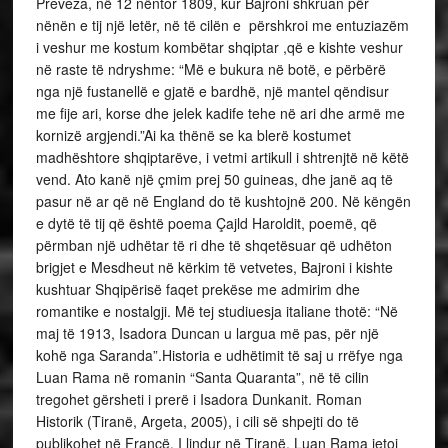
Preveza, në 12 nëntor 1809, kur Bajroni shkruan për
nënën e tij një letër, në të cilën e përshkroi me entuziazëm
i veshur me kostum kombëtar shqiptar ,që e kishte veshur
në raste të ndryshme: “Më e bukura në botë, e përbërë
nga një fustanellë e gjatë e bardhë, një mantel qëndisur
me fije ari, korse dhe jelek kadife tehe në ari dhe armë me
kornizë argjendi.”
Ai ka thënë se ka blerë kostumet
madhështore shqiptarëve, i vetmi artikull i shtrenjtë në këtë
vend. Ato kanë një çmim prej 50 guineas, dhe janë aq të
pasur në ar që në England do të kushtojnë 200. Në këngën
e dytë të tij që është poema Çajld Haroldit, poemë, që
përmban një udhëtar të ri dhe të shqetësuar që udhëton
brigjet e Mesdheut në kërkim të vetvetes, Bajroni i kishte
kushtuar Shqipërisë faqet prekëse me admirim dhe
romantike e nostalgji. Më tej studiuesja italiane thotë: “Në
maj të 1913, Isadora Duncan u largua më pas, për një
kohë nga Saranda”.Historia e udhëtimit të saj u rrëfye nga
Luan Rama në romanin “Santa Quaranta”, në të cilin
tregohet gërsheti i prerë i Isadora Dunkanit. Roman
Historik (Tiranë, Argeta, 2005), i cili së shpejti do të
publikohet në Francë. I lindur në Tiranë, Luan Rama jetoi