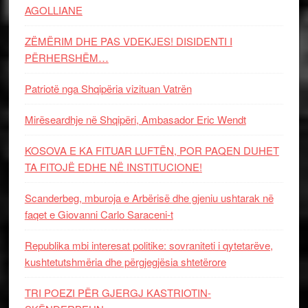
AGOLLIANE
ZËMËRIM DHE PAS VDEKJES! DISIDENTI I
PËRHERSHËM…
Patriotë nga Shqipëria vizituan Vatrën
Mirëseardhje në Shqipëri, Ambasador Eric Wendt
KOSOVA E KA FITUAR LUFTËN, POR PAQEN DUHET
TA FITOJË EDHE NË INSTITUCIONE!
Scanderbeg, mburoja e Arbërisë dhe gjeniu ushtarak në
faqet e Giovanni Carlo Saraceni-t
Republika mbi interesat politike: sovraniteti i qytetarëve,
kushtetutshmëria dhe përgjegjësia shtetërore
TRI POEZI PËR GJERGJ KASTRIOTIN-