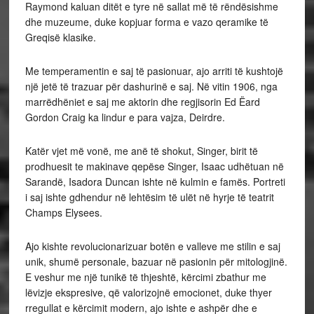
Raymond kaluan ditët e tyre në sallat më të rëndësishme
dhe muzeume, duke kopjuar forma e vazo qeramike të
Greqisë klasike.
Me temperamentin e saj të pasionuar, ajo arriti të kushtojë
një jetë të trazuar për dashurinë e saj. Në vitin 1906, nga
marrëdhëniet e saj me aktorin dhe regjisorin Ed Ëard
Gordon Craig ka lindur e para vajza, Deirdre.
Katër vjet më vonë, me anë të shokut, Singer, birit të
prodhuesit te makinave qepëse Singer, Isaac udhëtuan në
Sarandë, Isadora Duncan ishte në kulmin e famës. Portreti
i saj ishte gdhendur në lehtësim të ulët në hyrje të teatrit
Champs Elysees.
Ajo kishte revolucionarizuar botën e valleve me stilin e saj
unik, shumë personale, bazuar në pasionin për mitologjinë.
E veshur me një tunikë të thjeshtë, kërcimi zbathur me
lëvizje ekspresive, që valorizojnë emocionet, duke thyer
rregullat e kërcimit modern, ajo ishte e ashpër dhe e