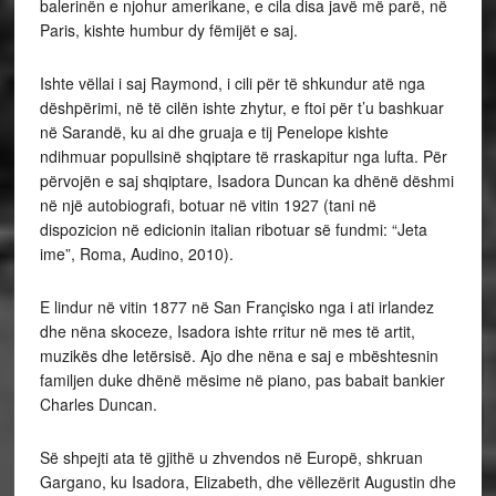
balerinën e njohur amerikane, e cila disa javë më parë, në
Paris, kishte humbur dy fëmijët e saj.
Ishte vëllai i saj Raymond, i cili për të shkundur atë nga
dëshpërimi, në të cilën ishte zhytur, e ftoi për t’u bashkuar
në Sarandë, ku ai dhe gruaja e tij Penelope kishte
ndihmuar popullsinë shqiptare të rraskapitur nga lufta. Për
përvojën e saj shqiptare, Isadora Duncan ka dhënë dëshmi
në një autobiografi, botuar në vitin 1927 (tani në
dispozicion në edicionin italian ribotuar së fundmi: “Jeta
ime”, Roma, Audino, 2010).
E lindur në vitin 1877 në San Françisko nga i ati irlandez
dhe nëna skoceze, Isadora ishte rritur në mes të artit,
muzikës dhe letërsisë. Ajo dhe nëna e saj e mbështesnin
familjen duke dhënë mësime në piano, pas babait bankier
Charles Duncan.
Së shpejti ata të gjithë u zhvendos në Europë, shkruan
Gargano, ku Isadora, Elizabeth, dhe vëllezërit Augustin dhe