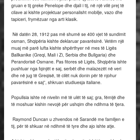
gruan e tij greke Penelope dhe djali i tij, në një vilë prej të
cilave ai kishte projektuar personalisht mobilje, vazo dhe
tapiceri, frymëzuar nga arti klasik.
Në datën 28, 1912 pas më shumë se 400 vjet të sundimit
osman, Shqipëria kishte deklaruar pavarësinë. Vetëm një
muaj më parë lufta kishte shpërthyer në mes të Ligës
Ballkanike (Greqi, Mali i Zi, Serbia dhe Bullgaria) dhe
Perandorisë Osmane. Pas fitores së Ligës, Shqipëria ishte
pushtuar nga fqinjët e saj, serbët dhe malazezët në veri
dhe në jug të Greqisë, të cilët nuk donin për të njohur
pavarësinë e saj”, shkruan studiuesja italiane.
Popullsia ishte në nivelin më të ulët të saj; gra, fëmijë dhe
të moshuar kishin nevojë për ushqim dhe ndihma të tjera.
Raymond Duncan u zhvendos në Sarandë me familjen e
tij, për të shkuar në ndihmë të tyre dhe ajo ishte atje.