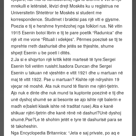
mrekulli e letërsisë, lëvizi drejt Moskës ku u regjistrua ne
Universitetin Shtetëror te Moskës si student me
korrespondence. Studimet i braktisi pas një viti e gjysme.
Poezia e tij e hershme frymëzohej nga folklori rus. Në vitin
1915 Esenin botoi librin e tij te pare poetik “Radunica” dhe
një vit me vone “Rituali i vdekjes”. Përmes poezisë se tij te
mprehte rreth dashurisë dhe jetës se thjeshte, shume
shpejt Esenin u be poeti i ditës.
2.
Ja si e shqyrton një kritik këtë martesë të tyre:Sergei
Esenin foli vetëm rusisht.Isadora Duncan dhe Sergei
Esenin u takuan në vjeshtën e vitit 1921 dhe u martuan në
maj të vitit 1922. Pse u martuan? Kishte një ndryshim 19
vjeçar në moshë. Ata nuk mund të flisnin me njëri-tjetrin.
Ajo nuk e dinte dhe nuk mund ta kuptonte poezinë e tij dhe
unë dyshoj shumë se ai besonte se ajo ishte një balerin e
madh e(baleti klasik ishte në traditat ruse).Ata e kanë
shikuar njëri-tjetrin dhe kanë rënë në dashuri?Unë dyshoj
shumë.Pse?Le të shohim jetët e tyre të dashurisë para se
të takoheshin.
Nga Encyclopedia Britannica: “Jeta e saj private, po aq e