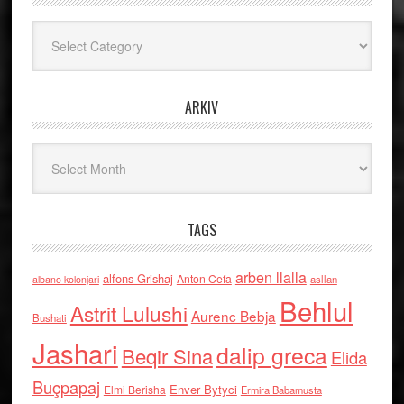
Kategoritë
ARKIV
Arkiv
TAGS
arben llalla
alfons Grishaj
Anton Cefa
asllan
albano kolonjari
Behlul
Astrit Lulushi
Aurenc Bebja
Bushati
Jashari
dalip greca
Beqir Sina
Elida
Buçpapaj
Enver Bytyci
Elmi Berisha
Ermira Babamusta