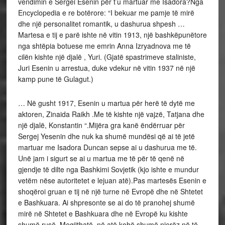
vendimin e Sergei Esenin për t’u martuar me Isadora?Nga
Encyclopedia e re botërore: “I bekuar me pamje të mirë
dhe një personalitet romantik, u dashurua shpesh …
Martesa e tij e parë ishte në vitin 1913, një bashkëpunëtore
nga shtëpia botuese me emrin Anna Izryadnova me të
cilën kishte një djalë , Yuri. (Gjatë spastrimeve staliniste,
Juri Esenin u arrestua, duke vdekur në vitin 1937 në një
kamp pune të Gulagut.)
… Në gusht 1917, Esenin u martua për herë të dytë me
aktoren, Zinaida Raikh .Me të kishte një vajzë, Tatjana dhe
një djalë, Konstantin “.Mijëra gra kanë ëndërruar për
Sergej Yesenin dhe nuk ka shumë mundësi që ai të jetë
martuar me Isadora Duncan sepse ai u dashurua me të.
Unë jam i sigurt se ai u martua me të për të qenë në
gjendje të dilte nga Bashkimi Sovjetik (kjo ishte e mundur
vetëm nëse autoritetet e lejuan atë).Pas martesës Esenin e
shoqëroi gruan e tij në një turne në Evropë dhe në Shtetet
e Bashkuara. Ai shpresonte se ai do të pranohej shumë
mirë në Shtetet e Bashkuara dhe në Evropë ku kishte
shumë rusë. Megjithatë, në atë kohë shumë njerëz në të