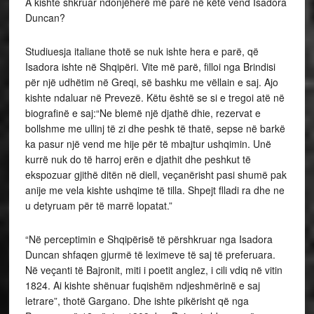
A kishte shkruar ndonjëherë më parë në këtë vend Isadora
Duncan?
Studiuesja italiane thotë se nuk ishte hera e parë, që
Isadora ishte në Shqipëri. Vite më parë, filloi nga Brindisi
për një udhëtim në Greqi, së bashku me vëllain e saj. Ajo
kishte ndaluar në Prevezë. Këtu është se si e tregoi atë në
biografinë e saj:“Ne blemë një djathë dhie, rezervat e
bollshme me ullinj të zi dhe peshk të thatë, sepse në barkë
ka pasur një vend me hije për të mbajtur ushqimin. Unë
kurrë nuk do të harroj erën e djathit dhe peshkut të
ekspozuar gjithë ditën në diell, veçanërisht pasi shumë pak
anije me vela kishte ushqime të tilla. Shpejt flladi ra dhe ne
u detyruam për të marrë lopatat.”
“Në perceptimin e Shqipërisë të përshkruar nga Isadora
Duncan shfaqen gjurmë të leximeve të saj të preferuara.
Në veçanti të Bajronit, miti i poetit anglez, i cili vdiq në vitin
1824. Ai kishte shënuar fuqishëm ndjeshmërinë e saj
letrare”, thotë Gargano.
Dhe ishte pikërisht që nga