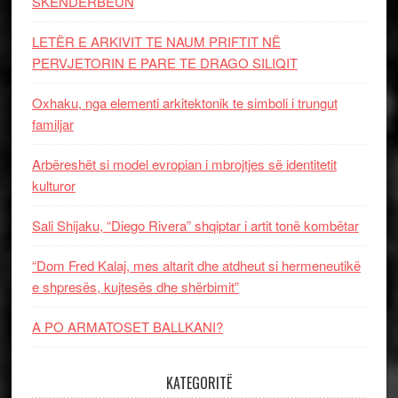
SKËNDERBEUN
LETËR E ARKIVIT TE NAUM PRIFTIT NË
PERVJETORIN E PARE TE DRAGO SILIQIT
Oxhaku, nga elementi arkitektonik te simboli i trungut
familjar
Arbëreshët si model evropian i mbrojtjes së identitetit
kulturor
Sali Shijaku, “Diego Rivera” shqiptar i artit tonë kombëtar
“Dom Fred Kalaj, mes altarit dhe atdheut si hermeneutikë
e shpresës, kujtesës dhe shërbimit”
A PO ARMATOSET BALLKANI?
KATEGORITË