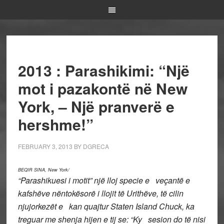
2013 : Parashikimi: “Një
mot i pazakontë në New
York, – Një pranverë e
hershme!”
FEBRUARY 3, 2013
BY
DGRECA
BEQIR SINA, New York/
“Parashikuesi i motit” një lloj specie e veçantë e
kafshëve nëntokësorë i llojit të Urithëve, të cilin
njujorkezët e kan quajtur Staten Island Chuck, ka
treguar me shenja hijen e tij se: “Ky sesion do të nisi