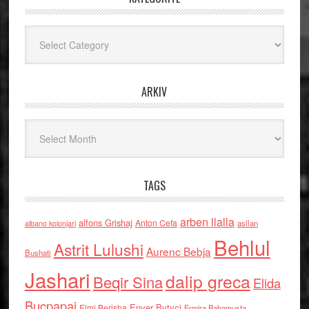
Kategoritë
ARKIV
Arkiv
TAGS
arben llalla
alfons Grishaj
Anton Cefa
asllan
albano kolonjari
Behlul
Astrit Lulushi
Aurenc Bebja
Bushati
Jashari
dalip greca
Beqir Sina
Elida
Buçpapaj
Enver Bytyci
Elmi Berisha
Ermira Babamusta