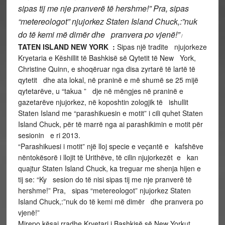
sipas tij me nje pranverë të hershme!” Pra, sipas
“metereologot” njujorkez Staten Island Chuck,:”nuk
do të kemi më dimër dhe pranvera po vjenë!”
/
TATEN ISLAND NEW YORK :
Sipas një tradite njujorkeze
Kryetaria e Këshillit të Bashkisë së Qytetit të New York,
Christine Quinn, e shoqëruar nga disa zyrtarë të lartë të
qytetit dhe ata lokal, në praninë e më shumë se 25 mijë
qytetarëve, u “takua ” dje në mëngjes në praninë e
gazetarëve njujorkez, në koposhtin zologjik të ishullit
Staten Island me “parashikuesin e motit” i cili quhet Staten
Island Chuck, për të marrë nga ai parashikimin e motit për
sesionin e ri 2013.
“Parashikuesi i motit” një lloj specie e veçantë e kafshëve
nëntokësorë i llojit të Urithëve, të cilin njujorkezët e kan
quajtur Staten Island Chuck, ka treguar me shenja hijen e
tij se: “Ky sesion do të nisi sipas tij me nje pranverë të
hershme!” Pra, sipas “metereologot” njujorkez Staten
Island Chuck,:”nuk do të kemi më dimër dhe pranvera po
vjenë!”
Mirepo kësaj rradhe Kryetari i Bashkisë së New Yorkut,