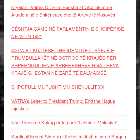
Kryetari i Vatrës Dr. Elmi Berisha zhvilloi takim në
Akademinë e Shkencave dhe të Arteve të Kosovës
ÇËSHTJA ÇAME NË PARLAMENTIN E SHQIPËRISË
NË VITIN 1921
300 VJET KUJTESË DHE IDENTITET-TRYEZË E
RRUMBULLAKËT NË OSTROS TË KRAJËS PËR
SHPËRNGULJEN E ARBËRESHËVE NGA TREVA
KRAJË-SHESTAN NË ZARË TË DALMACISË
SHPOPULLIMI, PUSHTIMI I SHEKULLIT XXI
VATRA’s Letter to President Trump: End the Hague
Injustice
Nga Tirana në Kukaj për të parë “Lahuta e Malësisë”
Kardinali Ernest Simoni rikthehet si dëshmitar në Burgun