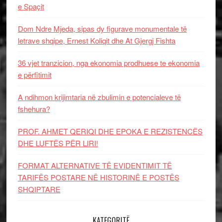
e Spaçit
Dom Ndre Mjeda, sipas dy figurave monumentale të
letrave shqipe, Ernest Koliqit dhe At Gjergj Fishta
36 vjet tranzicion, nga ekonomia prodhuese te ekonomia
e përfitimit
A ndihmon krijimtaria në zbulimin e potencialeve të
fshehura?
PROF. AHMET QERIQI DHE EPOKA E REZISTENCЁS
DHE LUFTЁS PЁR LIRI!
FORMAT ALTERNATIVE TË EVIDENTIMIT TË
TARIFËS POSTARE NË HISTORINË E POSTËS
SHQIPTARE
KATEGORITË