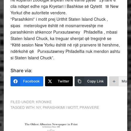
cila ndiqet edhe nga Kryetari i Bashkise së Qytetit të New
Yorkut dhe autoritete vendore.
“Parashikimi” i motit prej Urithit Staten Island Chuck ,
sipas meterologve është në mosmarreveshje me
parashikimin shkencor Punxsutawney Philadelfia , mbasi
Staten Island Chuck, ka treguar shenjat që tregojnë se
“Këtë sesion New Yorku është në një pranvere të hershme,
ndërkohë që Punxsutawney Philadelfia nuk mendon ashtu
si Staten Island Chuck”.
Share via:
Facebook
Twitter
Copy Link
More
FILED UNDER:
KRONIKE
TAGGED WITH:
NY
,
PARASHIKIMI I MOTIT
,
PRANVERE