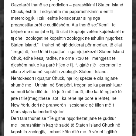
Gazetarët thanë se prediction – parashikimi i Staten Island
Chuck, është i ndryshëm me paparashikimin e entiti
meterologjik, i cili është konsideruar si nji nga
prognostikatorët e çuditëshëm. Ata thonë se:”Kemi te
bëjmë me shenjat e tij, të cilat i kuptojn vetëm kujdëstarët e
tij dhe zoologët në kopshtin zoologjik në ishullin njujorkez
Staten Island,” thuhet në një deklerat për median, të cilat
“tregojnë, “se Urithi i quajtur nga njojorkezët Staten Island
Chuk, edhe kësaj radhe, në ornë 7:30 të mëngjesit të
djeshëm nuk e ka parë hijen e tij, “, gjatë një ceremoni e
cila u zhvillua në kopshtin zoologjik Staten Island.
Nentokesori i quajtur Chuck, një lloj specie e cila ngjanë
shumë me Urithin, në Shqipëri, tregon se ka parashikuar
se moti këto ditë do të jetë më i butë, dhe ka të ngjarë të
jetë i tillë(megjithëse sot ka rënë një borë e lehtë), në
New York, deri në pranverën sesionale që fillon më 1
Mars sipas kalendarit vjetor –
Deri tani thuhet se “Të gjithë njujorkezet janë të çuditur
me parashikimin kaq të saktë të Staten Island Chuck në
kopshtin zoologjik, mbasi këto ditë me të vërtet i gjithë