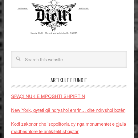
ARTIKUJT E FUNDIT
SPAÇI NUK E MPOSHTI SHPIRTIN
New York, qyteti që ndryshoi emrin… dhe ndryshoi botën
Kodi zakonor dhe isopolifonia dy nga monumentet e gjalla
madhështore të antikitetit shqiptar