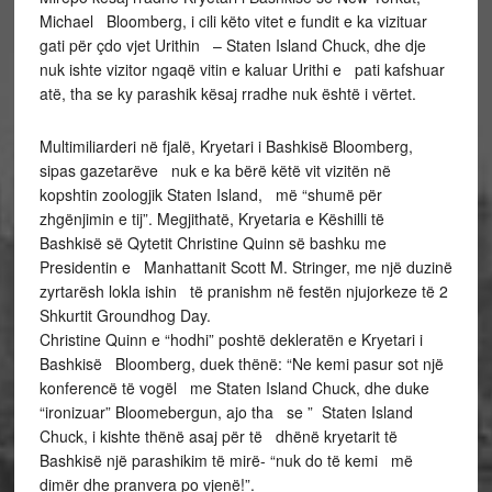
Michael Bloomberg, i cili këto vitet e fundit e ka vizituar
gati për çdo vjet Urithin – Staten Island Chuck, dhe dje
nuk ishte vizitor ngaqë vitin e kaluar Urithi e pati kafshuar
atë, tha se ky parashik kësaj rradhe nuk është i vërtet.
Multimiliarderi në fjalë, Kryetari i Bashkisë Bloomberg,
sipas gazetarëve nuk e ka bërë këtë vit vizitën në
kopshtin zoologjik Staten Island, më “shumë për
zhgënjimin e tij”. Megjithatë, Kryetaria e Këshilli të
Bashkisë së Qytetit Christine Quinn së bashku me
Presidentin e Manhattanit Scott M. Stringer, me një duzinë
zyrtarësh lokla ishin të pranishm në festën njujorkeze të 2
Shkurtit Groundhog Day.
Christine Quinn e “hodhi” poshtë dekleratën e Kryetari i
Bashkisë Bloomberg, duek thënë: “Ne kemi pasur sot një
konferencë të vogël me Staten Island Chuck, dhe duke
“ironizuar” Bloomebergun, ajo tha se ” Staten Island
Chuck, i kishte thënë asaj për të dhënë kryetarit të
Bashkisë një parashikim të mirë- “nuk do të kemi më
dimër dhe pranvera po vjenë!”.