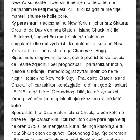
New Yorku, është i përfshirë në një mot të butë, me
perjashtim të këtij mëngjesi i cili filloi ka gdhirë me “një
mantel” shumë të hollë bore.
Ky parashikim tradicional në New York, i njohur si 2 Shkurtit
Groundhog Day vjen nga Staten Island Chuck, një lloj
nëntoksori, i ngjashëm me Urithin që njohim ne
shqiptarët, dhe më zyrtarisht kjo datë njihet ketu në New
York, si dita e përcaktuar nga Charles G. Hogg .
Sipas meterologëve njujorkez, është pikërishtë kjo specie
që është zgjedhur për prognozuar – parashikuar motin,
njësojë si ndonjë meteorologjist zyrtar motin po në të
njëjtin sesion ne New York City. Pra, është Staten Island
Chuck, i cili parashikon kohëzgjatjen e dimrit çdo 2 shkurt
në Ditën e që thirret Groundhog. Ditë, kjo që zyrtarisht
tërheq vëmëndjen e opinionit njujorkez, çdo vit në këtë
kohë.
Specialistët thonë se Staten Island Chuck, e bën këtë në
bazë të një parashikimi i cili rezulton duke parë hijen e tij
në orën 07:30 të mengjesit, kur ai del nga kasollaja e tij
në 2 Shkurt ditën që quhet Groundhog Day. Kjo ceremoni
në kopshtin zoologjik shpesh herë është pjesë zyrtare e