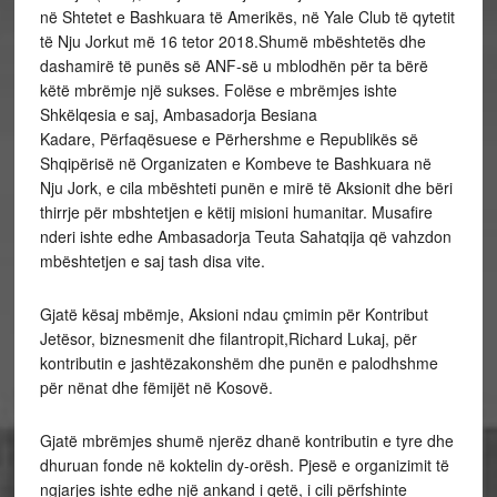
në Shtetet e Bashkuara të Amerikës, në Yale Club të qytetit
të Nju Jorkut më 16 tetor 2018.Shumë mbështetës dhe
dashamirë të punës së ANF-së u mblodhën për ta bërë
këtë mbrëmje një sukses. Folëse e mbrëmjes ishte
Shkëlqesia e saj, Ambasadorja Besiana
Kadare, Përfaqësuese e Përhershme e Republikës së
Shqipërisë në Organizaten e Kombeve te Bashkuara në
Nju Jork, e cila mbështeti punën e mirë të Aksionit dhe bëri
thirrje për mbshtetjen e këtij misioni humanitar. Musafire
nderi ishte edhe Ambasadorja Teuta Sahatqija që vahzdon
mbështetjen e saj tash disa vite.
Gjatë kësaj mbëmje, Aksioni ndau çmimin për Kontribut
Jetësor, biznesmenit dhe filantropit,Richard Lukaj, për
kontributin e jashtëzakonshëm dhe punën e palodhshme
për nënat dhe fëmijët në Kosovë.
Gjatë mbrëmjes shumë njerëz dhanë kontributin e tyre dhe
dhuruan fonde në koktelin dy-orësh. Pjesë e organizimit të
ngjarjes ishte edhe një ankand i qetë, i cili përfshinte