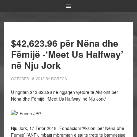
$42,623.96 për Nëna dhe
Fëmijë -‘Meet Us Halfway’
në Nju Jork
OCTOBER 18, 2018
BY
DGRECA
U ngritën $42,623.96 në ngjarjen vjetore të Aksionit për
Nëna dhe Fëmijë, ‘Meet Us Halfway’ në Nju Jork/
Nju Jork, 17 Tetor 2018- Fondacioni ‘Aksioni për Nëna dhe
Fëmijë’ (ANF), mbajti mbrëmjen e saj të tretë të bamirësisë