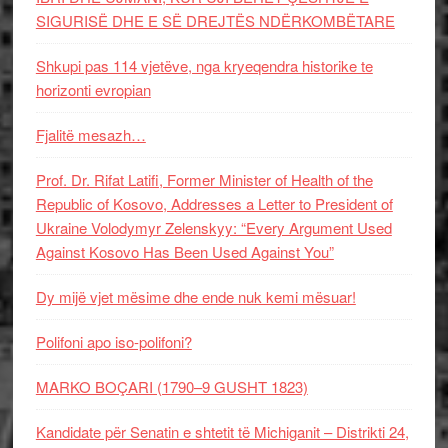
SIGURISË DHE E SË DREJTËS NDËRKOMBËTARE
Shkupi pas 114 vjetëve, nga kryeqendra historike te
horizonti evropian
Fjalitë mesazh…
Prof. Dr. Rifat Latifi, Former Minister of Health of the
Republic of Kosovo, Addresses a Letter to President of
Ukraine Volodymyr Zelenskyy: “Every Argument Used
Against Kosovo Has Been Used Against You”
Dy mijë vjet mësime dhe ende nuk kemi mësuar!
Polifoni apo iso-polifoni?
MARKO BOÇARI (1790–9 GUSHT 1823)
Kandidate për Senatin e shtetit të Michiganit – Distrikti 24,