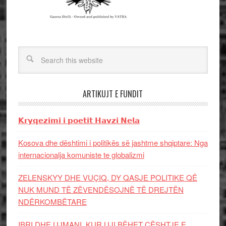
ARTIKUJT E FUNDIT
𝗞𝗿𝘆𝗾𝗲𝘇𝗶𝗺𝗶 𝗶 𝗽𝗼𝗲𝘁𝗶𝘁 𝗛𝗮𝘃𝘇𝗶 𝗡𝗲𝗹𝗮
Kosova dhe dështimi i politikës së jashtme shqiptare: Nga
internacionalja komuniste te globalizmi
ZELENSKYY DHE VUÇIQ, DY QASJE POLITIKE QË
NUK MUND TË ZËVENDËSOJNË TË DREJTËN
NDËRKOMBËTARE
IBRI DHE UJMANI, KUR UJI BËHET ÇËSHTJE E