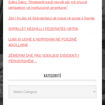
Edlira Sako: “Shqiptarët kanë nevojë për më shumë
përfaqësim në institucionet amerikane”
Zëri i Krujës së Skënderbeut që troket në portat e Sienës
SHPALLET KËSHILLI I FEDERATËS VATRA
LUMI SI UDHË E NDRYSHIM NË POEZINË
AGOLLIANE
ZËMËRIM DHE PAS VDEKJES! DISIDENTI I
PËRHERSHËM…
KATEGORITË
Kategoritë