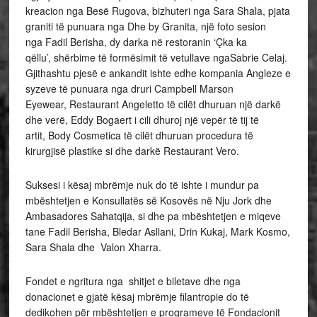
kreacion nga Besë Rugova, bizhuteri nga Sara Shala, pjata
graniti të punuara nga Dhe by Granita, një foto sesion
nga Fadil Berisha, dy darka në restoranin ‘Çka ka
qëllu’, shërbime të formësimit të vetullave ngaSabrie Celaj.
Gjithashtu pjesë e ankandit ishte edhe kompania Angleze e
syzeve të punuara nga druri Campbell Marson
Eyewear, Restaurant Angeletto të cilët dhuruan një darkë
dhe verë, Eddy Bogaert i cili dhuroj një vepër të tij të
artit, Body Cosmetica të cilët dhuruan procedura të
kirurgjisë plastike si dhe darkë Restaurant Vero.
Suksesi i kësaj mbrëmje nuk do të ishte i mundur pa
mbështetjen e Konsullatës së Kosovës në Nju Jork dhe
Ambasadores Sahatqija, si dhe pa mbështetjen e miqeve
tane Fadil Berisha, Bledar Asllani, Drin Kukaj, Mark Kosmo,
Sara Shala dhe Valon Xharra.
Fondet e ngritura nga shitjet e biletave dhe nga
donacionet e gjatë kësaj mbrëmje filantropie do të
dedikohen për mbështetjen e programeve të Fondacionit