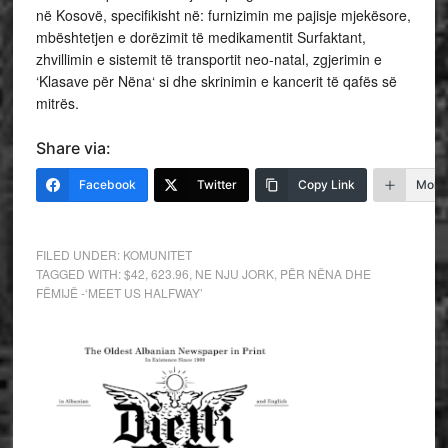
në Kosovë, specifikisht në: furnizimin me pajisje mjekësore,
mbështetjen e dorëzimit të medikamentit Surfaktant,
zhvillimin e sistemit të transportit neo-natal, zgjerimin e
‘Klasave për Nëna‘ si dhe skrinimin e kancerit të qafës së
mitrës.
Share via:
Facebook
Twitter
Copy Link
More
FILED UNDER:
KOMUNITET
TAGGED WITH:
$42
,
623.96
,
NE NJU JORK
,
PËR NËNA DHE
FËMIJË -‘MEET US HALFWAY’