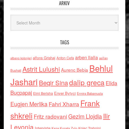
ARKIV
Arkiv
TAGS
arben llalla
alfons Grishaj
Anton Cefa
asllan
albano kolonjari
Behlul
Astrit Lulushi
Aurenc Bebja
Bushati
Jashari
dalip greca
Beqir Sina
Elida
Buçpapaj
Enver Bytyci
Elmi Berisha
Ermira Babamusta
Frank
Eugjen Merlika
Fahri Xharra
shkreli
Ilir
Gezim Llojdia
Fritz radovani
Levonja
Interviste
Kolec Traboini
Keze Kozeta Zylo