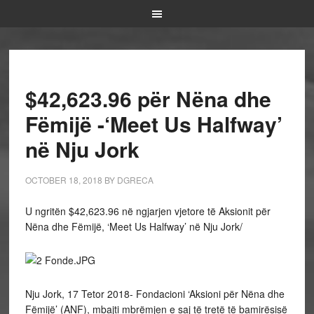
$42,623.96 për Nëna dhe
Fëmijë -‘Meet Us Halfway’
në Nju Jork
OCTOBER 18, 2018
BY
DGRECA
U ngritën $42,623.96 në ngjarjen vjetore të Aksionit për
Nëna dhe Fëmijë, ‘Meet Us Halfway’ në Nju Jork/
Nju Jork, 17 Tetor 2018- Fondacioni ‘Aksioni për Nëna dhe
Fëmijë’ (ANF), mbajti mbrëmjen e saj të tretë të bamirësisë