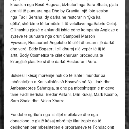
kreacion nga Besë Rugova, bizhuteri nga Sara Shala, pjata
graniti të punuara nga Dhe by Granita, një foto sesion
nga Fadil Berisha, dy darka në restoranin ‘Çka ka
qëllu’, shërbime të formësimit të vetullave ngaSabrie Celaj.
Gjithashtu pjesë e ankandit ishte edhe kompania Angleze e
syzeve të punuara nga druri Campbell Marson
Eyewear, Restaurant Angeletto të cilët dhuruan një darkë
dhe verë, Eddy Bogaert i cili dhuroj një vepër të tij të
artit, Body Cosmetica të cilët dhuruan procedura të
kirurgjisë plastike si dhe darkë Restaurant Vero.
Suksesi i kësaj mbrëmje nuk do të ishte i mundur pa
mbështetjen e Konsullatës së Kosovës në Nju Jork dhe
Ambasadores Sahatqija, si dhe pa mbështetjen e miqeve
tane Fadil Berisha, Bledar Asllani, Drin Kukaj, Mark Kosmo,
Sara Shala dhe Valon Xharra.
Fondet e ngritura nga shitjet e biletave dhe nga
donacionet e gjatë kësaj mbrëmje filantropie do të
dedikohen për mbështetjen e programeve të Fondacionit