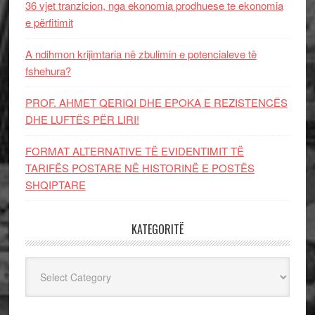
36 vjet tranzicion, nga ekonomia prodhuese te ekonomia
e përfitimit
A ndihmon krijimtaria në zbulimin e potencialeve të
fshehura?
PROF. AHMET QERIQI DHE EPOKA E REZISTENCЁS
DHE LUFTЁS PЁR LIRI!
FORMAT ALTERNATIVE TË EVIDENTIMIT TË
TARIFËS POSTARE NË HISTORINË E POSTËS
SHQIPTARE
KATEGORITË
Kategoritë