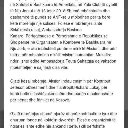
në Shtetet e Bashkuara të Amerikës, në Yale Club të qytetit
të Nju Jorkut më 16 tetor 2018.Shumë mbështetës dhe
dashamirë të punës së ANF-së u mblodhën për ta bërë
këtë mbrëmje një sukses. Folëse e mbrëmjes ishte
Shkëlqesia e saj, Ambasadorja Besiana
Kadare, Përfaqësuese e Përhershme e Republikës së
Shqipërisë në Organizaten e Kombeve te Bashkuara në
Nju Jork, e cila mbështeti punën e mirë të Aksionit dhe bëri
thirrje për mbshtetjen e këtij misioni humanitar. Musafire
nderi ishte edhe Ambasadorja Teuta Sahatqija që vahzdon
mbështetjen e saj tash disa vite.
Gjatë kësaj mbëmje, Aksioni ndau çmimin për Kontribut
Jetësor, biznesmenit dhe filantropit,Richard Lukaj, për
kontributin e jashtëzakonshëm dhe punën e palodhshme
për nënat dhe fëmijët në Kosovë.
Gjatë mbrëmjes shumë njerëz dhanë kontributin e tyre dhe
dhuruan fonde në koktelin dy-orësh. Pjesë e organizimit të
ngjarjes ishte edhe një ankand i qetë, i cili përfshinte