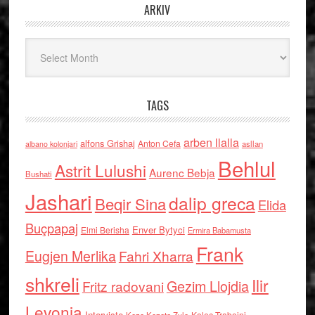
ARKIV
Arkiv
TAGS
arben llalla
alfons Grishaj
Anton Cefa
asllan
albano kolonjari
Behlul
Astrit Lulushi
Aurenc Bebja
Bushati
Jashari
dalip greca
Beqir Sina
Elida
Buçpapaj
Enver Bytyci
Elmi Berisha
Ermira Babamusta
Frank
Eugjen Merlika
Fahri Xharra
shkreli
Ilir
Gezim Llojdia
Fritz radovani
Levonja
Interviste
Kolec Traboini