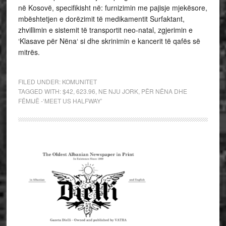
në Kosovë, specifikisht në: furnizimin me pajisje mjekësore,
mbështetjen e dorëzimit të medikamentit Surfaktant,
zhvillimin e sistemit të transportit neo-natal, zgjerimin e
‘Klasave për Nëna‘ si dhe skrinimin e kancerit të qafës së
mitrës.
FILED UNDER:
KOMUNITET
TAGGED WITH:
$42
,
623.96
,
NE NJU JORK
,
PËR NËNA DHE
FËMIJË -‘MEET US HALFWAY’