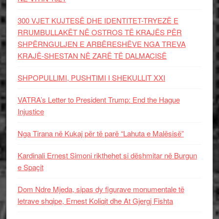
300 VJET KUJTESË DHE IDENTITET-TRYEZË E
RRUMBULLAKËT NË OSTROS TË KRAJËS PËR
SHPËRNGULJEN E ARBËRESHËVE NGA TREVA
KRAJË-SHESTAN NË ZARË TË DALMACISË
SHPOPULLIMI, PUSHTIMI I SHEKULLIT XXI
VATRA’s Letter to President Trump: End the Hague
Injustice
Nga Tirana në Kukaj për të parë “Lahuta e Malësisë”
Kardinali Ernest Simoni rikthehet si dëshmitar në Burgun
e Spaçit
Dom Ndre Mjeda, sipas dy figurave monumentale të
letrave shqipe, Ernest Koliqit dhe At Gjergj Fishta