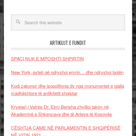
ARTIKUJT E FUNDIT
SPAÇI NUK E MPOSHTI SHPIRTIN
New York, qyteti që ndryshoi emrin… dhe ndryshoi botën
Kodi zakonor dhe isopolifonia dy nga monumentet e gjalla
madhështore të antikitetit shqiptar
Kryetari i Vatrës Dr. Elmi Berisha zhvilloi takim në
Akademinë e Shkencave dhe të Arteve të Kosovës
ÇËSHTJA ÇAME NË PARLAMENTIN E SHQIPËRISË
NË VITIN 1921