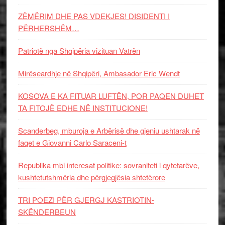
ZËMËRIM DHE PAS VDEKJES! DISIDENTI I
PËRHERSHËM…
Patriotë nga Shqipëria vizituan Vatrën
Mirëseardhje në Shqipëri, Ambasador Eric Wendt
KOSOVA E KA FITUAR LUFTËN, POR PAQEN DUHET
TA FITOJË EDHE NË INSTITUCIONE!
Scanderbeg, mburoja e Arbërisë dhe gjeniu ushtarak në
faqet e Giovanni Carlo Saraceni-t
Republika mbi interesat politike: sovraniteti i qytetarëve,
kushtetutshmëria dhe përgjegjësia shtetërore
TRI POEZI PËR GJERGJ KASTRIOTIN-
SKËNDERBEUN