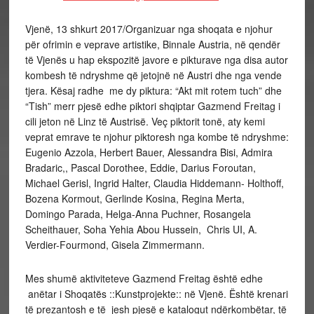
Vjenë, 13 shkurt 2017/Organizuar nga shoqata e njohur
për ofrimin e veprave artistike, Binnale Austria, në qendër
të Vjenës u hap ekspozitë javore e pikturave nga disa autor
kombesh të ndryshme që jetojnë në Austri dhe nga vende
tjera. Kësaj radhe me dy piktura: “Akt mit rotem tuch” dhe
“Tish” merr pjesë edhe piktori shqiptar Gazmend Freitag i
cili jeton në Linz të Austrisë. Veç piktorit tonë, aty kemi
veprat emrave te njohur piktoresh nga kombe të ndryshme:
Eugenio Azzola, Herbert Bauer, Alessandra Bisi, Admira
Bradaric,, Pascal Dorothee, Eddie, Darius Foroutan,
Michael Gerisl, Ingrid Halter, Claudia Hiddemann- Holthoff,
Bozena Kormout, Gerlinde Kosina, Regina Merta,
Domingo Parada, Helga-Anna Puchner, Rosangela
Scheithauer, Soha Yehia Abou Hussein, Chris UI, A.
Verdier-Fourmond, Gisela Zimmermann.
Mes shumë aktiviteteve Gazmend Freitag është edhe
anëtar i Shoqatës ::Kunstprojekte:: në Vjenë. Është krenari
të prezantosh e të jesh pjesë e katalogut ndërkombëtar, të