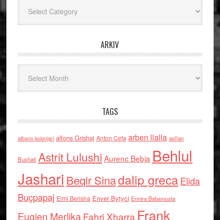
Kategoritë
ARKIV
Arkiv
TAGS
arben llalla
alfons Grishaj
Anton Cefa
asllan
albano kolonjari
Behlul
Astrit Lulushi
Aurenc Bebja
Bushati
Jashari
dalip greca
Beqir Sina
Elida
Buçpapaj
Enver Bytyci
Elmi Berisha
Ermira Babamusta
Frank
Eugjen Merlika
Fahri Xharra