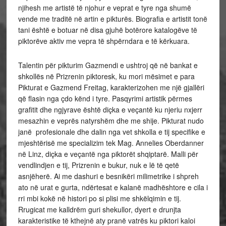
njihesh me artistë të njohur e veprat e tyre nga shumë
vende me traditë në artin e pikturës. Biografia e artistit tonë
tani është e botuar në disa gjuhë botërore katalogëve të
piktorëve aktiv me vepra të shpërndara e të kërkuara.
Talentin për pikturim Gazmendi e ushtroj që në bankat e
shkollës në Prizrenin piktoresk, ku mori mësimet e para
Pikturat e Gazmend Freitag, karakterizohen me një gjallëri
që flasin nga çdo kënd i tyre. Pasqyrimi artistik përmes
grafitit dhe ngjyrave është diçka e veçantë ku njeriu nxjerr
mesazhin e veprës natyrshëm dhe me shije. Pikturat nudo
janë profesionale dhe dalin nga vet shkolla e tij specifike e
mjeshtërisë me specializim tek Mag. Annelies Oberdanner
në Linz, diçka e veçantë nga piktorët shqiptarë. Malli për
vendlindjen e tij, Prizrenin e bukur, nuk e lë të qetë
asnjëherë. Ai me dashuri e besnikëri milimetrike i shpreh
ato në urat e gurta, ndërtesat e kalanë madhështore e cila i
rri mbi kokë në histori po si plisi me shkëlqimin e tij.
Rrugicat me kalldrëm guri shekullor, dyert e drunjta
karakteristike të kthejnë aty pranë vatrës ku piktori kaloi