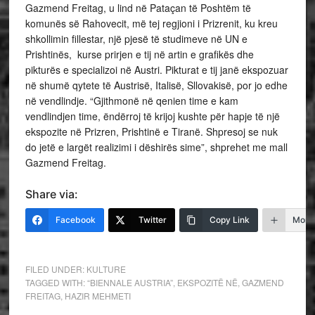
Gazmend Freitag, u lind në Pataçan të Poshtëm të
komunës së Rahovecit, më tej regjioni i Prizrenit, ku kreu
shkollimin fillestar, një pjesë të studimeve në UN e
Prishtinës, kurse prirjen e tij në artin e grafikës dhe
pikturës e specializoi në Austri. Pikturat e tij janë ekspozuar
në shumë qytete të Austrisë, Italisë, Sllovakisë, por jo edhe
në vendlindje. “Gjithmonë në qenien time e kam
vendlindjen time, ëndërroj të krijoj kushte për hapje të një
ekspozite në Prizren, Prishtinë e Tiranë. Shpresoj se nuk
do jetë e largët realizimi i dëshirës sime”, shprehet me mall
Gazmend Freitag.
Share via:
Facebook
Twitter
Copy Link
More
FILED UNDER:
KULTURE
TAGGED WITH:
“BIENNALE AUSTRIA”
,
EKSPOZITË NË
,
GAZMEND
FREITAG
,
HAZIR MEHMETI