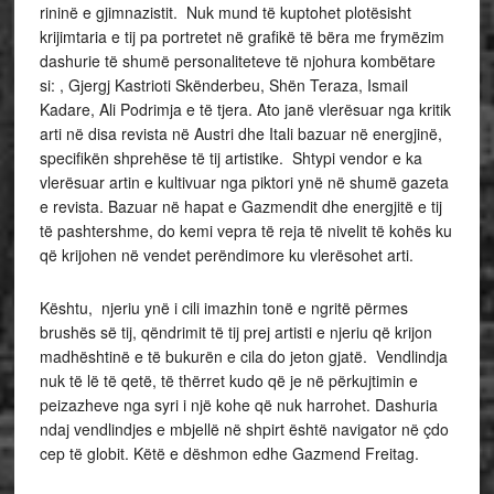
rininë e gjimnazistit. Nuk mund të kuptohet plotësisht
krijimtaria e tij pa portretet në grafikë të bëra me frymëzim
dashurie të shumë personaliteteve të njohura kombëtare
si: , Gjergj Kastrioti Skënderbeu, Shën Teraza, Ismail
Kadare, Ali Podrimja e të tjera. Ato janë vlerësuar nga kritik
arti në disa revista në Austri dhe Itali bazuar në energjinë,
specifikën shprehëse të tij artistike. Shtypi vendor e ka
vlerësuar artin e kultivuar nga piktori ynë në shumë gazeta
e revista. Bazuar në hapat e Gazmendit dhe energjitë e tij
të pashtershme, do kemi vepra të reja të nivelit të kohës ku
që krijohen në vendet perëndimore ku vlerësohet arti.
Kështu, njeriu ynë i cili imazhin tonë e ngritë përmes
brushës së tij, qëndrimit të tij prej artisti e njeriu që krijon
madhështinë e të bukurën e cila do jeton gjatë. Vendlindja
nuk të lë të qetë, të thërret kudo që je në përkujtimin e
peizazheve nga syri i një kohe që nuk harrohet. Dashuria
ndaj vendlindjes e mbjellë në shpirt është navigator në çdo
cep të globit. Këtë e dëshmon edhe Gazmend Freitag.