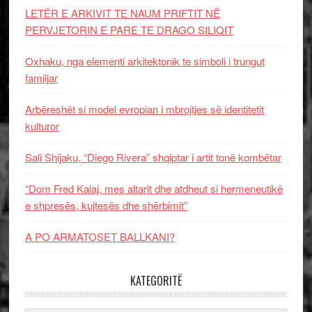
LETËR E ARKIVIT TE NAUM PRIFTIT NË
PERVJETORIN E PARE TE DRAGO SILIQIT
Oxhaku, nga elementi arkitektonik te simboli i trungut
familjar
Arbëreshët si model evropian i mbrojtjes së identitetit
kulturor
Sali Shijaku, “Diego Rivera” shqiptar i artit tonë kombëtar
“Dom Fred Kalaj, mes altarit dhe atdheut si hermeneutikë
e shpresës, kujtesës dhe shërbimit”
A PO ARMATOSET BALLKANI?
KATEGORITË