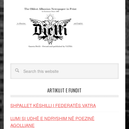
ARTIKUJT E FUNDIT
SHPALLET KËSHILLI I FEDERATËS VATRA
LUMI SI UDHË E NDRYSHIM NË POEZINË
AGOLLIANE