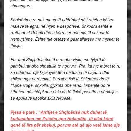
shmangura.
Shqipëria e re nuk mund të ndërtohej në krahët e këtyre
maleve të egra, në hijen e despotëve. Shkodra është e
rrethuar si Orienti dhe e kërrusur nën një të shkuar të
rrëmujshme. Është një qytezë e pashallarëve me mjekër të
thinjur.
Por tani Shqipëria është e re dhe virile, me fytyrë të
pambuluar dhe shpatulla të ngritura. Pra, ka një mbret të ri,
ka ndërtuar një kryeqytet të ri në fusha të hapura dhe
shikon nga perëndimi. Burrat e fisit të Shkodrës do të
fitojnë rrugë, shkolla, gjykata dhe rend, lumenjtë do të
kthehen në shtëpi dhe rinia do të flakë peshën e përkuljes
së epokave kaotike skllavëruese.
Pjesa e parë : “
Arritjet e Shqipërisë nuk duhet të
krahasohen me Zvicrën apo Holandën, të cilat kanë
qenë të lira për shekuj, por me atë që ajo vetë ishte dje