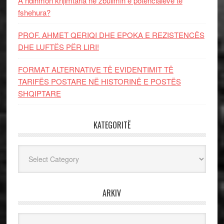
A ndihmon krijimtaria në zbulimin e potencialeve të
fshehura?
PROF. AHMET QERIQI DHE EPOKA E REZISTENCЁS
DHE LUFTЁS PЁR LIRI!
FORMAT ALTERNATIVE TË EVIDENTIMIT TË
TARIFËS POSTARE NË HISTORINË E POSTËS
SHQIPTARE
KATEGORITË
Kategoritë
ARKIV
Arkiv