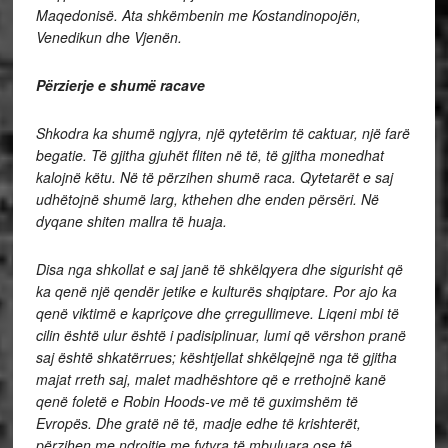
Maqedonisë. Ata shkëmbenin me Kostandinopojën,
Venedikun dhe Vjenën.
Përzierje e shumë racave
Shkodra ka shumë ngjyra, një qytetërim të caktuar, një farë
begatie. Të gjitha gjuhët fliten në të, të gjitha monedhat
kalojnë këtu. Në të përzihen shumë raca. Qytetarët e saj
udhëtojnë shumë larg, kthehen dhe enden përsëri. Në
dyqane shiten mallra të huaja.
Disa nga shkollat e saj janë të shkëlqyera dhe sigurisht që
ka qenë një qendër jetike e kulturës shqiptare. Por ajo ka
qenë viktimë e kapriçove dhe çrregullimeve. Liqeni mbi të
cilin është ulur është i padisiplinuar, lumi që vërshon pranë
saj është shkatërrues; kështjellat shkëlqejnë nga të gjitha
majat rreth saj, malet madhështore që e rrethojnë kanë
qenë foletë e Robin Hoods-ve më të guximshëm të
Evropës. Dhe gratë në të, madje edhe të krishterët,
përzihen me ndrojtje me fytyra të mbuluara ose të