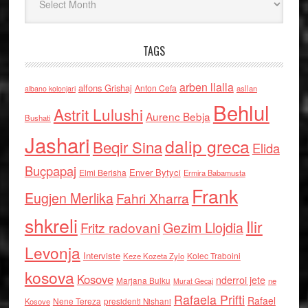
TAGS
arben llalla
alfons Grishaj
Anton Cefa
asllan
albano kolonjari
Behlul
Astrit Lulushi
Aurenc Bebja
Bushati
Jashari
dalip greca
Beqir Sina
Elida
Buçpapaj
Enver Bytyci
Elmi Berisha
Ermira Babamusta
Frank
Eugjen Merlika
Fahri Xharra
shkreli
Ilir
Gezim Llojdia
Fritz radovani
Levonja
Interviste
Kolec Traboini
Keze Kozeta Zylo
kosova
Kosove
nderroi jete
Marjana Bulku
ne
Murat Gecaj
Rafaela Prifti
Rafael
Nene Tereza
Kosove
presidenti Nishani