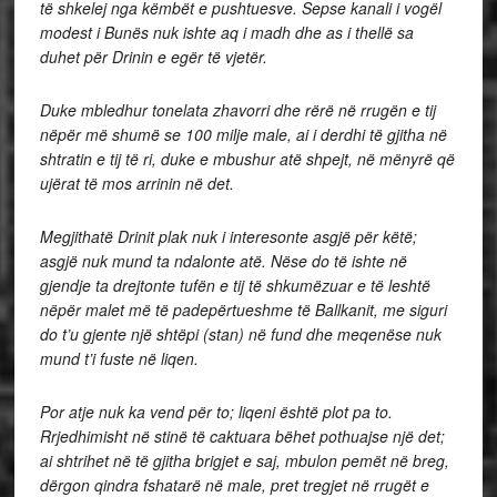
të shkelej nga këmbët e pushtuesve. Sepse kanali i vogël
modest i Bunës nuk ishte aq i madh dhe as i thellë sa
duhet për Drinin e egër të vjetër.
Duke mbledhur tonelata zhavorri dhe rërë në rrugën e tij
nëpër më shumë se 100 milje male, ai i derdhi të gjitha në
shtratin e tij të ri, duke e mbushur atë shpejt, në mënyrë që
ujërat të mos arrinin në det.
Megjithatë Drinit plak nuk i interesonte asgjë për këtë;
asgjë nuk mund ta ndalonte atë. Nëse do të ishte në
gjendje ta drejtonte tufën e tij të shkumëzuar e të leshtë
nëpër malet më të padepërtueshme të Ballkanit, me siguri
do t’u gjente një shtëpi (stan) në fund dhe meqenëse nuk
mund t’i fuste në liqen.
Por atje nuk ka vend për to; liqeni është plot pa to.
Rrjedhimisht në stinë të caktuara bëhet pothuajse një det;
ai shtrihet në të gjitha brigjet e saj, mbulon pemët në breg,
dërgon qindra fshatarë në male, pret tregjet në rrugët e