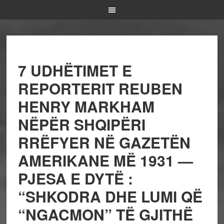
7 UDHËTIMET E
REPORTERIT REUBEN
HENRY MARKHAM
NËPËR SHQIPËRI
RRËFYER NË GAZETËN
AMERIKANE MË 1931 —
PJESA E DYTË :
“SHKODRA DHE LUMI QË
“NGACMON” TË GJITHË