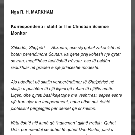
Nga R. H. MARKHAM
Korrespondenti i stafit të The Christian Science
Monitor
Shkodër, Shqipëri — Shkodra, ose siç quhet zakonisht në
botën perëndimore Scutari, ka qenë prej kohësh një qytet
sovran, megjithëse tani është rrëzuar, ose të paktën
reduktuar në gradën e një princeshe modeste.
Ajo ndodhet në skajin veriperëndimor të Shqipërisë në
skajin e poshtëm të një liqeni që mban të njëjtin emër.
Liqeni dhe qyteti bashkëjetojnë me vështirësi, sepse është
një trup ujor me temperament, edhe nëse nuk është
plotësisht përgjegjës për dëmet që shkakton.
Këtu është një lumë që “ngacmon” gjithë rrethin. Quhet
Drin, por mendoj se duhet të quhet Drin Pasha, pasi u