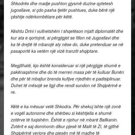
Shkodrës dhe madje pushton gjysmë duzine qytetesh
jugosllave, si çdo pasha tjetër pushtues,
duke bërë një
çështje ndërkombëtare për këtë.
Kështu Drini i vullnetshëm i shqetëson mjaft diplomatët dhe
kur ata e qortojnë, ai përgjigjet se fillon në Jugosllavi dhe
ka të drejtë të mbarojë aty nëse do, duke pretenduar se në
pasaportë ka vetëm një vizë tranziti shqiptare.
Megjithatë, kjo është konsideruar si një përgjigje shumë e
pakënaqshme dhe do të merren masa për të kulluar Bunën
dhe për të mbajtur brenda kufijve rrjedhën e padisiplinuar.
Duhet të mësojë se ligji dhe rendi sundon në Shqipërinë e
re.
Këtë e ka mësuar vetë Shkodra. Për shekuj ishte një zonë
e vogël autonome dhe shërbeu si kështjella e shumë
zotërve të fuqishëm. Është e njohur në mbarë Ballkanin.
Zotërit e saj dominonin dikur pjesë të Malit të Zi, të gjithë
Shqipërinë veriore dhe pjesën më të madhe të