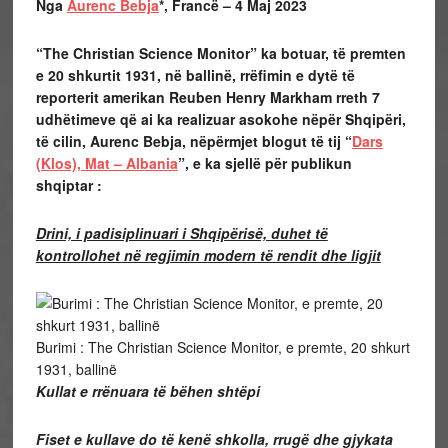
Nga
Aurenc Bebja
*, Francë – 4 Maj 2023
“The Christian Science Monitor” ka botuar, të premten
e 20 shkurtit 1931, në ballinë, rrëfimin e dytë të
reporterit amerikan Reuben Henry Markham rreth 7
udhëtimeve që ai ka realizuar asokohe nëpër Shqipëri,
të cilin, Aurenc Bebja, nëpërmjet blogut të tij “
Dars
(Klos), Mat – Albania
”, e ka sjellë për publikun
shqiptar :
Drini, i padisiplinuari i Shqipërisë, duhet të
kontrollohet në regjimin modern të rendit dhe ligjit
Burimi : The Christian Science Monitor, e premte, 20 shkurt
1931, ballinë
Kullat e rrënuara të bëhen shtëpi
Fiset e kullave do të kenë shkolla, rrugë dhe gjykata