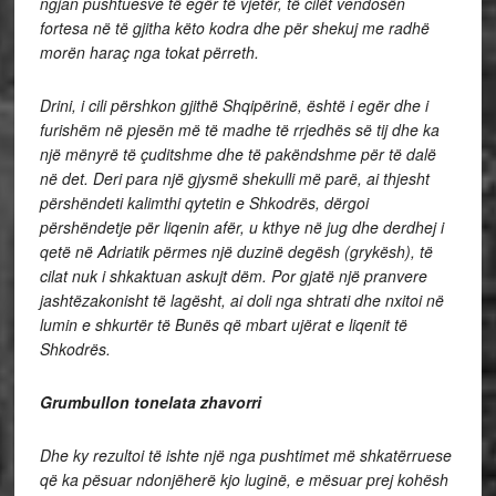
ngjan pushtuesve të egër të vjetër, të cilët vendosën
fortesa në të gjitha këto kodra dhe për shekuj me radhë
morën haraç nga tokat përreth.
Drini, i cili përshkon gjithë Shqipërinë, është i egër dhe i
furishëm në pjesën më të madhe të rrjedhës së tij dhe ka
një mënyrë të çuditshme dhe të pakëndshme për të dalë
në det. Deri para një gjysmë shekulli më parë, ai thjesht
përshëndeti kalimthi qytetin e Shkodrës, dërgoi
përshëndetje për liqenin afër, u kthye në jug dhe derdhej i
qetë në Adriatik përmes një duzinë degësh (grykësh), të
cilat nuk i shkaktuan askujt dëm. Por gjatë një pranvere
jashtëzakonisht të lagësht, ai doli nga shtrati dhe nxitoi në
lumin e shkurtër të Bunës që mbart ujërat e liqenit të
Shkodrës.
Grumbullon tonelata zhavorri
Dhe ky rezultoi të ishte një nga pushtimet më shkatërruese
që ka pësuar ndonjëherë kjo luginë, e mësuar prej kohësh