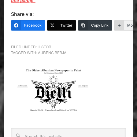
dhe pardje
”
Share via:
Facebook
Twitter
Copy Link
More
FILED UNDER:
HISTORI
TAGGED WITH:
AURENC BEBJA