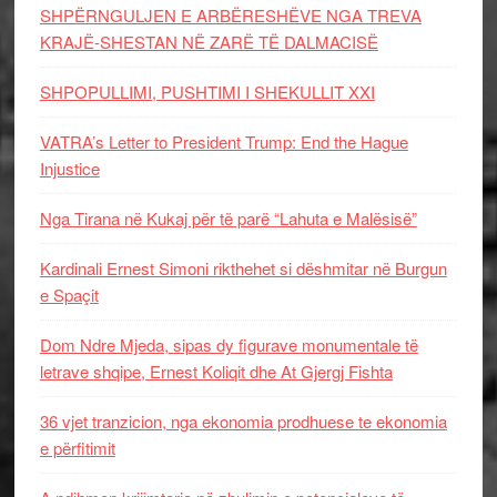
SHPËRNGULJEN E ARBËRESHËVE NGA TREVA
KRAJË-SHESTAN NË ZARË TË DALMACISË
SHPOPULLIMI, PUSHTIMI I SHEKULLIT XXI
VATRA’s Letter to President Trump: End the Hague
Injustice
Nga Tirana në Kukaj për të parë “Lahuta e Malësisë”
Kardinali Ernest Simoni rikthehet si dëshmitar në Burgun
e Spaçit
Dom Ndre Mjeda, sipas dy figurave monumentale të
letrave shqipe, Ernest Koliqit dhe At Gjergj Fishta
36 vjet tranzicion, nga ekonomia prodhuese te ekonomia
e përfitimit