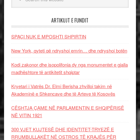
ARTIKUJT E FUNDIT
SPAÇI NUK E MPOSHTI SHPIRTIN
New York, qyteti që ndryshoi emrin… dhe ndryshoi botën
Kodi zakonor dhe isopolifonia dy nga monumentet e gjalla
madhështore të antikitetit shqiptar
Kryetari i Vatrës Dr. Elmi Berisha zhvilloi takim në
Akademinë e Shkencave dhe të Arteve të Kosovës
ÇËSHTJA ÇAME NË PARLAMENTIN E SHQIPËRISË
NË VITIN 1921
300 VJET KUJTESË DHE IDENTITET-TRYEZË E
RRUMBULLAKËT NË OSTROS TË KRAJËS PËR