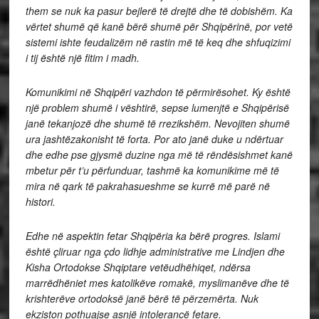
them se nuk ka pasur bejlerë të drejtë dhe të dobishëm. Ka
vërtet shumë që kanë bërë shumë për Shqipërinë, por vetë
sistemi ishte feudalizëm në rastin më të keq dhe shfuqizimi
i tij është një fitim i madh.
Komunikimi në Shqipëri vazhdon të përmirësohet. Ky është
një problem shumë i vështirë, sepse lumenjtë e Shqipërisë
janë tekanjozë dhe shumë të rrezikshëm. Nevojiten shumë
ura jashtëzakonisht të forta. Por ato janë duke u ndërtuar
dhe edhe pse gjysmë duzine nga më të rëndësishmet kanë
mbetur për t’u përfunduar, tashmë ka komunikime më të
mira në qark të pakrahasueshme se kurrë më parë në
histori.
Edhe në aspektin fetar Shqipëria ka bërë progres. Islami
është çliruar nga çdo lidhje administrative me Lindjen dhe
Kisha Ortodokse Shqiptare vetëudhëhiqet, ndërsa
marrëdhëniet mes katolikëve romakë, myslimanëve dhe të
krishterëve ortodoksë janë bërë të përzemërta. Nuk
ekziston pothuajse asnjë intolerancë fetare.