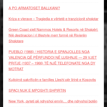
A PO ARMATOSET BALLKANI?
Kriza e vlerave – Tragjedia e vërtetë e tranzicionit shqiptar
Green Coast sjell Nammos Hotels & Resorts në Shqipëri:
Një destinacion i ri lifestyle merr formë në Rivierën
Shqiptare
PUEBLO (1966) / HISTORIA E SPANJOLLES NGA
VALENCIA QË PËRFUNDOI NË LUSHNJE — 29 VJET
PRITJE (1937 – 1966) TË NJË TELEFONATE NGA DY
MOTRAT
Kujtojmë sakrificën e familjes Lleshi për lirinë e Kosovës
SPAÇI NUK E MPOSHTI SHPIRTIN
New York, qyteti që ndryshoi emrin… dhe ndryshoi botën