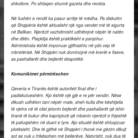
shkollore. Po shfaqen shumë gazeta dhe revista.
Në fushën e rendit ka pasur arritje të mëdha. Pa diskutim
që Shqipëria është aktualisht një nga vendet më të sigurta
në Ballkan. Njerëzit vazhdimisht udhëtojnë nëpër të natën
dhe ditën. Plaçkitja është praktikisht e panjohur.
Administrata është imponuar gjithashtu në çdo cep të
mbretërisë. Në Shqipëri nuk dominojnë më krerët e fiseve,
as pashallarët dhe bejlerët despotikë.
Komunikimet përmirësohen
Qeveria e Tiranës është autoriteti final dhe i
padiskutueshëm. Kjo është një gjë e re për vendin. Nëse
dikush udhëton tani nëpër male, sheh kulla dhe kështjella
të vjetra në të cilat jetonin bejlerët dhe pashallarët që ishin
tiranë të bukur dhe kapriçiozë që mbanin njerëzit e thjeshtë
të pafuqishëm në duart e tyre. Ajo situatë është shfuqizuar
plotësisht. Dhe të gjithë në Shqipëri i thonë me gëzim dikujt
sot se nuk u frikësohen më bejlerëve. Natyrisht, nuk dua të