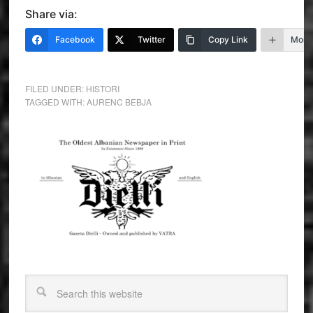
Share via:
Facebook
Twitter
Copy Link
More
FILED UNDER:
HISTORI
TAGGED WITH:
AURENC BEBJA