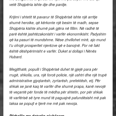
vetë Shqipëria ishte dje dhe pardje.
Krijimi i shtetit të pavarur të Shqipërisë ishte një arritje
shumë heroike, që kërkonte një besim të madh, sepse
Shqipëria kishte shumë pak gjëra në fillim. Në radhë të
parë është jashtëzakonisht i varfër ekonomikisht. Padyshim
që ka pasuri të mundshme. Nëse zhvillohet mirë, ajo mund
t’u ofrojë prosperitet njerëzve që e banojnë. Por në fakt
është dëshpërimisht e varfër. Duket si dollapi i Nënës
Hubard.
Megjithatë, populli i Shqipërisë duhet të gjejë para për
rrugë, shkolla, ura, një forcë policie, një ushtri dhe një trupë
administrative gjyqtarësh, zyrtarësh, prefektësh, etj. Për
shkak se janë kaq të varfër dhe shumë prapa, kanë nevojë
të veçantë për fonde të mëdha për shtetin, por për shkak
të varfërisë së tyre mund të paguajnë pafundësisht më pak
taksa se popujt e tjerë me më pak nevoja.
Përballje me detyrën gjuhësore