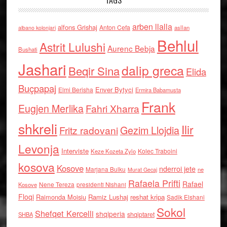
TAGS
arben llalla
alfons Grishaj
Anton Cefa
asllan
albano kolonjari
Behlul
Astrit Lulushi
Aurenc Bebja
Bushati
Jashari
dalip greca
Beqir Sina
Elida
Buçpapaj
Enver Bytyci
Elmi Berisha
Ermira Babamusta
Frank
Eugjen Merlika
Fahri Xharra
shkreli
Ilir
Gezim Llojdia
Fritz radovani
Levonja
Interviste
Kolec Traboini
Keze Kozeta Zylo
kosova
Kosove
nderroi jete
Marjana Bulku
ne
Murat Gecaj
Rafaela Prifti
Rafael
Nene Tereza
Kosove
presidenti Nishani
Floqi
Raimonda Moisiu
Ramiz Lushaj
reshat kripa
Sadik Elshani
Sokol
Shefqet Kercelli
shqiperia
shqiptaret
SHBA