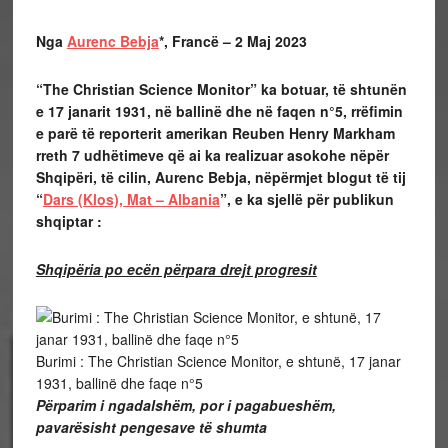
Nga
Aurenc Bebja
*, Francë – 2 Maj 2023
“The Christian Science Monitor” ka botuar, të shtunën
e 17 janarit 1931, në ballinë dhe në faqen n°5, rrëfimin
e parë të reporterit amerikan Reuben Henry Markham
rreth 7 udhëtimeve që ai ka realizuar asokohe nëpër
Shqipëri, të cilin, Aurenc Bebja, nëpërmjet blogut të tij
“
Dars (Klos), Mat – Albania
”, e ka sjellë për publikun
shqiptar :
Shqipëria po ecën përpara drejt progresit
Burimi : The Christian Science Monitor, e shtunë, 17 janar
1931, ballinë dhe faqe n°5
Përparim i ngadalshëm, por i pagabueshëm,
pavarësisht pengesave të shumta