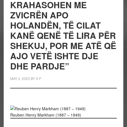
KRAHASOHEN ME
ZVICRËN APO
HOLANDËN, TË CILAT
KANË QENË TË LIRA PËR
SHEKUJ, POR ME ATË QË
AJO VETË ISHTE DJE
DHE PARDJE”
MAY 2, 2023
BY
S P
Reuben Henry Markham (1887 – 1949)