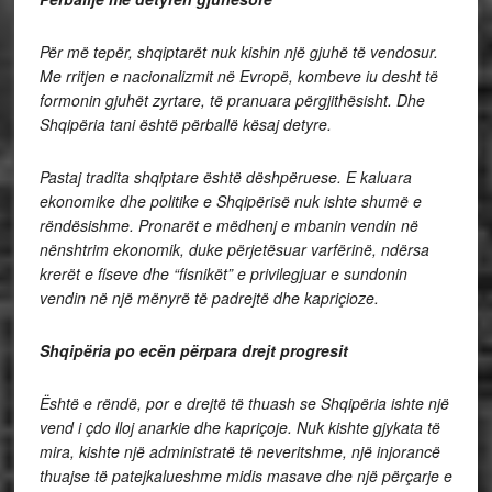
Për më tepër, shqiptarët nuk kishin një gjuhë të vendosur.
Me rritjen e nacionalizmit në Evropë, kombeve iu desht të
formonin gjuhët zyrtare, të pranuara përgjithësisht. Dhe
Shqipëria tani është përballë kësaj detyre.
Pastaj tradita shqiptare është dëshpëruese. E kaluara
ekonomike dhe politike e Shqipërisë nuk ishte shumë e
rëndësishme. Pronarët e mëdhenj e mbanin vendin në
nënshtrim ekonomik, duke përjetësuar varfërinë, ndërsa
krerët e fiseve dhe “fisnikët” e privilegjuar e sundonin
vendin në një mënyrë të padrejtë dhe kapriçioze.
Shqipëria po ecën përpara drejt progresit
Është e rëndë, por e drejtë të thuash se Shqipëria ishte një
vend i çdo lloj anarkie dhe kapriçoje. Nuk kishte gjykata të
mira, kishte një administratë të neveritshme, një injorancë
thuajse të patejkalueshme midis masave dhe një përçarje e