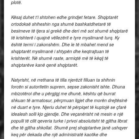
plotë.
Kësaj duhet t’i shtohen edhe grindjet fetare. Shqiptarët
ortodoksë shiheshin nga shumë bashkatdhetarë të
besimeve të tjera si grekë dhe deri më sot shumë shqiptarë
të krishterë i quajnë vëllezërit e tyre myslimanë turq. Ky
është termi i zakonshëm. Dhe le të mbahet mend se
shqiptarët myslimanë i shtypën dhe keqtrajtuan të
krishterët. Në shumë raste, armiqtë më të këqij të
shqiptarëve kanë qenë shqiptarët.
Natyrisht, në rrethana të tilla njerëzit filluan ta shihnin
forcën si autoritetin suprem, sepse zakonisht ishte. Dhuna
mbizotëroi dhe u përgjigj me dhunë, kështu që burrat
shkuan të armatosur, përçmuan ligjet dhe morën drejtësinë
në duart e tyre. Njeriu duhet të përpiqet të kuptojë se çfarë
idealesh solli kjo gjendje. Dhe veçanërisht në mesin e një
populli të cilit qeveria turke i privoi absolutisht të gjitha librat
dhe të gjitha shkollat. Shumë prej shqiptarëve janë ushqyer
keq për dekada dhe një administratë kaotike dhe