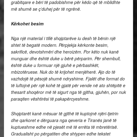
grabitqare e bëri të padobishme për këdo që të mblidhte
më shumë se ç’duhej për të ngrënë.
Kërkohet besim
Nga një material i tillë shqiptarëve iu desh të bënin një
shtet të begatë modern. Përpjekja kërkonte besim,
sakrificë, devotshmëri dhe heroizëm. Por këto nuk kanë
munguar dhe është duke u bërë përparim. Për shembull,
është duke u formuar një gjuhë e përbashkët,
mbizotëruese. Nuk do të krijohet menjëherë. Ajo do të
vazhdojë të pësojë shumë ndryshime. Fjalët dhe format do
të luftojnë për një kohë të gjatë për vende në ato shtëpitë e
thesarit shoqëror më të sigurt nga të gjitha, gjuhën, por nuk
paraqiten vështirësi të pakapërcyeshme.
Shqiptarët kanë mësuar të gjithë të kuptojnë njëri-tjetrin
dhe qarkoret e dërguara nga qeveria e Tiranës janë të
kuptueshme edhe në pjesët më të errëta të mbretërisë.
Gradualisht po përgatiten dhe shtypen edhe tekstet