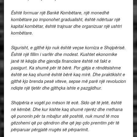
Është formuar një Bankë Kombëtare, një monedhë
kombëtare po imponohet gradualisht, është ndërtuar një
kapital kombëtar, është trajnuar dhe organizuar një ushtri
kombëtare.
Sigurisht, e gjithë kjo nuk është veçse korniza e Shqipërisë.
Është një fillim i varfër dhe modest. Kushtet ekonomike
janë të këqija dhe gjendja financiare është në fakt e
pasigurt. Ka shumë për të bërë. Por gjëja e rëndësishme
është se kaq shumë është bërë kaq mirë. Dhe praktikisht e
gjithë kjo brenda pesë viteve, sepse më parë një revolucion
ndiqte një tjetër dhe gjithçka ishte e pazgjidhur.
Shqipëria e vogël po mëson të ecë. Sido që të jetë, është
në këmbë. Dhe kur kishte kaq shumë njerëz dhe rrethana
që punonin për ta mbajtur atë poshtë, nuk mund të mos
gëzohemi që po qëndron dhe që jep çdo premtim për të
përparuar përgjatë rrugës së përparimit.