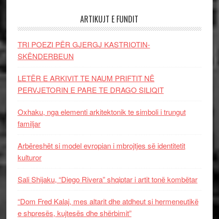
ARTIKUJT E FUNDIT
TRI POEZI PËR GJERGJ KASTRIOTIN-
SKËNDERBEUN
LETËR E ARKIVIT TE NAUM PRIFTIT NË
PERVJETORIN E PARE TE DRAGO SILIQIT
Oxhaku, nga elementi arkitektonik te simboli i trungut
familjar
Arbëreshët si model evropian i mbrojtjes së identitetit
kulturor
Sali Shijaku, “Diego Rivera” shqiptar i artit tonë kombëtar
“Dom Fred Kalaj, mes altarit dhe atdheut si hermeneutikë
e shpresës, kujtesës dhe shërbimit”