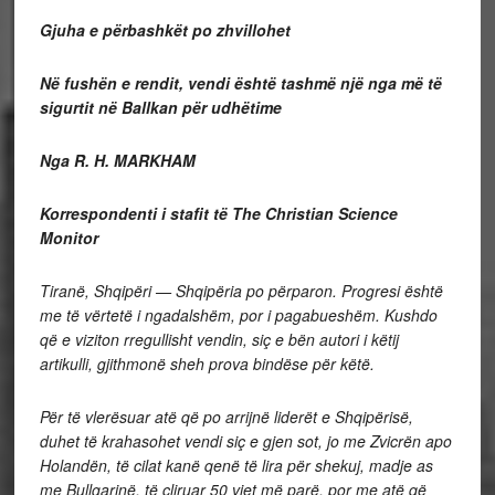
Gjuha e përbashkët po zhvillohet
Në fushën e rendit, vendi është tashmë një nga më të
sigurtit në Ballkan për udhëtime
Nga R. H. MARKHAM
Korrespondenti i stafit të The Christian Science
Monitor
Tiranë, Shqipëri — Shqipëria po përparon.
Progresi është
me të vërtetë i ngadalshëm, por i pagabueshëm. Kushdo
që e viziton rregullisht vendin, siç e bën autori i këtij
artikulli, gjithmonë sheh prova bindëse për këtë.
Për të vlerësuar atë që po arrijnë liderët e Shqipërisë,
duhet të krahasohet vendi siç e gjen sot, jo me Zvicrën apo
Holandën, të cilat kanë qenë të lira për shekuj, madje as
me Bullgarinë, të çliruar 50 vjet më parë, por me atë që