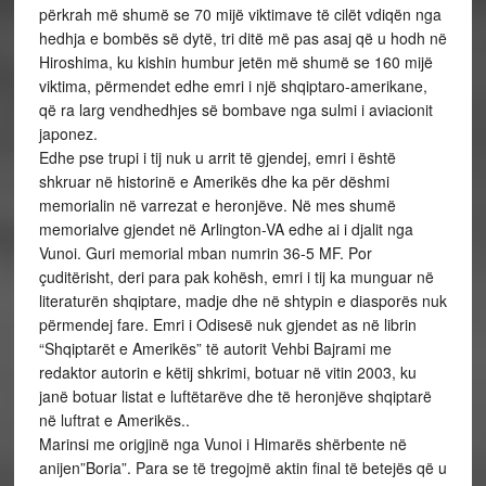
përkrah më shumë se 70 mijë viktimave të cilët vdiqën nga
hedhja e bombës së dytë, tri ditë më pas asaj që u hodh në
Hiroshima, ku kishin humbur jetën më shumë se 160 mijë
viktima, përmendet edhe emri i një shqiptaro-amerikane,
që ra larg vendhedhjes së bombave nga sulmi i aviacionit
japonez.
Edhe pse trupi i tij nuk u arrit të gjendej, emri i është
shkruar në historinë e Amerikës dhe ka për dëshmi
memorialin në varrezat e heronjëve. Në mes shumë
memorialve gjendet në Arlington-VA edhe ai i djalit nga
Vunoi. Guri memorial mban numrin 36-5 MF. Por
çuditërisht, deri para pak kohësh, emri i tij ka munguar në
literaturën shqiptare, madje dhe në shtypin e diasporës nuk
përmendej fare. Emri i Odisesë nuk gjendet as në librin
“Shqiptarët e Amerikës” të autorit Vehbi Bajrami me
redaktor autorin e këtij shkrimi, botuar në vitin 2003, ku
janë botuar listat e luftëtarëve dhe të heronjëve shqiptarë
në luftrat e Amerikës..
Marinsi me origjinë nga Vunoi i Himarës shërbente në
anijen”Boria”. Para se të tregojmë aktin final të betejës që u