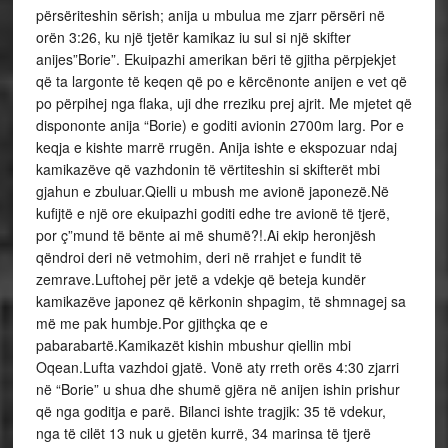
përsëriteshin sërish; anija u mbulua me zjarr përsëri në
orën 3:26, ku një tjetër kamikaz iu sul si një skifter
anijes”Borie”. Ekuipazhi amerikan bëri të gjitha përpjekjet
që ta largonte të keqen që po e kërcënonte anijen e vet që
po përpihej nga flaka, uji dhe rreziku prej ajrit. Me mjetet që
dispononte anija “Borie) e goditi avionin 2700m larg. Por e
keqja e kishte marrë rrugën. Anija ishte e ekspozuar ndaj
kamikazëve që vazhdonin të vërtiteshin si skifterët mbi
gjahun e zbuluar.Qielli u mbush me avionë japonezë.Në
kufijtë e një ore ekuipazhi goditi edhe tre avionë të tjerë,
por ç”mund të bënte ai më shumë?!.Ai ekip heronjësh
qëndroi deri në vetmohim, deri në rrahjet e fundit të
zemrave.Luftohej për jetë a vdekje që beteja kundër
kamikazëve japonez që kërkonin shpagim, të shmnagej sa
më me pak humbje.Por gjithçka qe e
pabarabartë.Kamikazët kishin mbushur qiellin mbi
Oqean.Lufta vazhdoi gjatë. Vonë aty rreth orës 4:30 zjarri
në “Borie” u shua dhe shumë gjëra në anijen ishin prishur
që nga goditja e parë. Bilanci ishte tragjik: 35 të vdekur,
nga të cilët 13 nuk u gjetën kurrë, 34 marinsa të tjerë