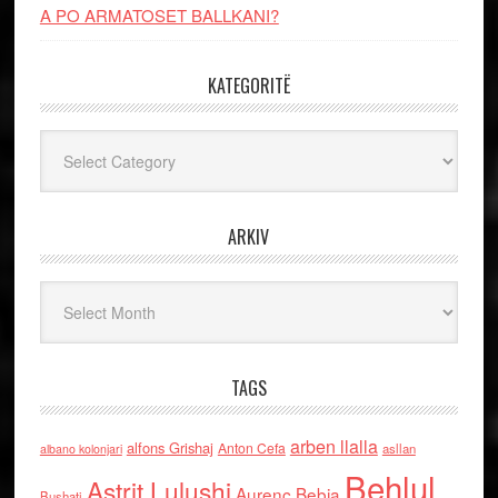
A PO ARMATOSET BALLKANI?
KATEGORITË
Kategoritë
ARKIV
Arkiv
TAGS
arben llalla
alfons Grishaj
Anton Cefa
asllan
albano kolonjari
Behlul
Astrit Lulushi
Aurenc Bebja
Bushati