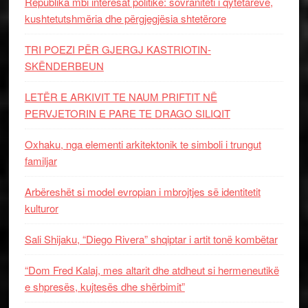
Republika mbi interesat politike: sovraniteti i qytetarëve,
kushtetutshmëria dhe përgjegjësia shtetërore
TRI POEZI PËR GJERGJ KASTRIOTIN-
SKËNDERBEUN
LETËR E ARKIVIT TE NAUM PRIFTIT NË
PERVJETORIN E PARE TE DRAGO SILIQIT
Oxhaku, nga elementi arkitektonik te simboli i trungut
familjar
Arbëreshët si model evropian i mbrojtjes së identitetit
kulturor
Sali Shijaku, “Diego Rivera” shqiptar i artit tonë kombëtar
“Dom Fred Kalaj, mes altarit dhe atdheut si hermeneutikë
e shpresës, kujtesës dhe shërbimit”