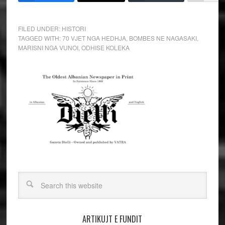
FILED UNDER:
HISTORI
TAGGED WITH:
70 VJET NGA HEDHJA
,
BOMBES NE NAGASAKI
,
MARISNI NGA VUNOI
,
ODHISE KOLEKA
ARTIKUJT E FUNDIT