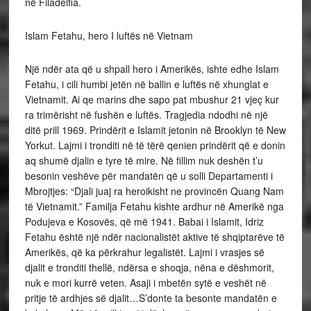
në Filadelfia.
Islam Fetahu, hero I luftës në Vietnam
Një ndër ata që u shpall hero i Amerikës, ishte edhe Islam
Fetahu, i cili humbi jetën në ballin e luftës në xhunglat e
Vietnamit. Ai qe marins dhe sapo pat mbushur 21 vjeç kur
ra trimërisht në fushën e luftës. Tragjedia ndodhi në një
ditë prill 1969. Prindërit e Islamit jetonin në Brooklyn të New
Yorkut. Lajmi i tronditi në të tërë qenien prindërit që e donin
aq shumë djalin e tyre të mire. Në fillim nuk deshën t’u
besonin veshëve për mandatën që u solli Departamenti i
Mbrojtjes: “Djali juaj ra heroikisht ne provincën Quang Nam
të Vietnamit.” Familja Fetahu kishte ardhur në Amerikë nga
Podujeva e Kosovës, që më 1941. Babai i Islamit, Idriz
Fetahu është një ndër nacionalistët aktive të shqiptarëve të
Amerikës, që ka përkrahur legalistët. Lajmi i vrasjes së
djalit e tronditi thellë, ndërsa e shoqja, nëna e dëshmorit,
nuk e mori kurrë veten. Asaji i mbetën sytë e veshët në
pritje të ardhjes së djalit…S’donte ta besonte mandatën e