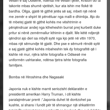
vëllain e saj Odisenë, ndërsa me vellain tjetër, Kriston do ta
takonte mbas shumë vjetësh, kur ata ishin me flokë të
bardha. Ollga, gjatë të gjithë jetës së saj, mbeti një nënë
me zemër e shpirt të përvëluar nga malli e dhimbja. Ajo do
të mbetej gjatë të gjithë kohës me vështrimin e
përqëndruar andej nga ktheheshin burrat prej kurbetit duke
pritur si nënë zemërmallur kthimin e djalit. Me këtë ndjenjë
qëndroi ajo deri sa mbylli sytë nga kjo jetë në vitin 1970,
mbas një sëmundje të gjatë. Dhe pse e sëmurë rëndë sytë
e saj gjatë gjithë kohës mbaheshin tek dy fotografitë që i
kishte në mur, njëra ishte fotografia e Odisesë me
uniformën ushtarake, ndërsa tjetra ishte fotografia
familjare.
Bomba në Hiroshima dhe Nagasaki
Japonia nuk e kishte marrë seriozisht deklaratën e
presidentit amerikan Harry Truman, i cili kishte
paralajmëruar prerë :”Japonia duhet të dorëzohet pa
kushte, si shans i fundit për të shmangur një shkatërrim