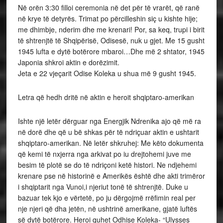
Në orën 3:30 filloi ceremonia në det për të vrarët, që ranë
në krye të detyrës. Trimat po përcilleshin siç u kishte hije;
me dhimbje, nderim dhe me krenari! Por, sa keq, trupi i birit
të shtrenjtë të Shqipërisë, Odisesë, nuk u gjet. Me 15 gusht
1945 lufta e dytë botërore mbaroi…Dhe më 2 shtator, 1945
Japonia shkroi aktin e dorëzimit.
Jeta e 22 vjeçarit Odise Koleka u shua më 9 gusht 1945.
Letra që hedh dritë në aktin e heroit shqiptaro-amerikan
Ishte një letër dërguar nga Energjik Ndrenika ajo që më ra
në dorë dhe që u bë shkas për të ndriçuar aktin e ushtarit
shqiptaro-amerikan. Në letër shkruhej: Me këto dokumenta
që kemi të nxjerra nga arkivat po iu drejtohemi juve me
besim të plotë se do të ndriçoni ketë histori. Ne ndjehemi
krenare pse në historinë e Amerikës është dhe akti trimëror
i shqiptarit nga Vunoi,i njeriut tonë të shtrenjtë. Duke u
bazuar tek kjo e vërtetë, po ju dërgojmë rrëfimin real per
nje njeri që dha jetën, në ushtrinë amerikane, gjatë luftës
së dytë botërore. Heroi quhet Odhise Koleka- “Ulysses