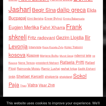
Jashari
dalip greca
Beqir Sina
Elida
Buçpapaj
Enver Bytyci
Elmi Berisha
Ermira Babamusta
Frank
Eugjen Merlika
Fahri Xharra
shkreli
Ilir
Gezim Llojdia
Fritz radovani
Levonja
Interviste
Kolec Traboini
Keze Kozeta Zylo
kosova
Kosove
nderroi jete
Marjana Bulku
ne
Murat Gecaj
Rafaela Prifti
Rafael
Nene Tereza
Kosove
presidenti Nishani
Floqi
Raimonda Moisiu
Ramiz Lushaj
reshat kripa
Sadik Elshani
Sokol
Shefqet Kercelli
shqiperia
shqiptaret
SHBA
Paja
Vatra
Visar Zhiti
Thaci
This website uses cookies to improve your experience. We'll