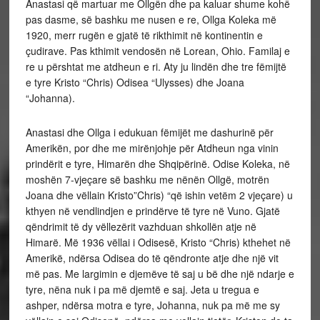
Anastasi që martuar me Ollgën dhe pa kaluar shume kohë
pas dasme, së bashku me nusen e re, Ollga Koleka më
1920, merr rugën e gjatë të rikthimit në kontinentin e
çudirave. Pas kthimit vendosën në Lorean, Ohio. Familaj e
re u përshtat me atdheun e ri. Aty ju lindën dhe tre fëmijtë
e tyre Kristo “Chris) Odisea “Ulysses) dhe Joana
“Johanna).
Anastasi dhe Ollga i edukuan fëmijët me dashurinë për
Amerikën, por dhe me mirënjohje për Atdheun nga vinin
prindërit e tyre, Himarën dhe Shqipërinë. Odise Koleka, në
moshën 7-vjeçare së bashku me nënën Ollgë, motrën
Joana dhe vëllain Kristo”Chris) “që ishin vetëm 2 vjeçare) u
kthyen në vendlindjen e prindërve të tyre në Vuno. Gjatë
qëndrimit të dy vëllezërit vazhduan shkollën atje në
Himarë. Më 1936 vëllai i Odisesë, Kristo “Chris) kthehet në
Amerikë, ndërsa Odisea do të qëndronte atje dhe një vit
më pas. Me largimin e djemëve të saj u bë dhe një ndarje e
tyre, nëna nuk i pa më djemtë e saj. Jeta u tregua e
ashper, ndërsa motra e tyre, Johanna, nuk pa më me sy