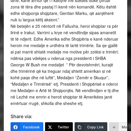
lartë, kanë arritur që t’i kalojnë me sukses duke çliruar
zona të tëra dhe pastaj t’i kenë nën komandë. Këtu është
edhe shqiponja shqiptare, Gentian Marku, që asnjëherë
nuk iu largua këtij aksioni.”
Në betejën e 25 nëntorit në Falluxha, heroi shqiptar ra për
lirinë e Irakut. Varrimi u krye në vendlindje sipas amanetit
të të ndjerit. Edhe Amerika edhe Shqipëria e kanë nderuar
heroin me medalje e urdhëra të lartë trimërie. Sa qe gjallë
ai pat marrë shtatë medalje me motive për zotësi e trimëri;
ndërsa pas vdekjes u nderua nga presidenti i SHBA
George W Bush me medaljet ” Për devotshmëri, kurajë
dhe trimërinë që ka treguar ndaj shtetit amerikan si në
kohë paqe dhe në luftë”, Medaljen “Zemër e Skuqur”,
“Medaljen e Trimërisë” etj. Presidenti i Shqipërisë e nderoi
me Medaljen e Artë të Shqiponjës. Në vendlindjen e tij dhe
në Lezhë me emrin e heroit shqiptar të Amerikëes janë
emërtuar rrugë, shkolla dhe sheshe etj.
Share via:
Facebook
Twitter
Copy Link
More