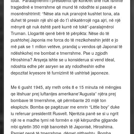
total.” Paralajmërimi i presidentit qe konkret dhe nuk fshihte
tragjedinë e tmerrshme që mund të ndodhte si pasojë e
mosnënshtrimit: “Nëse ata nuk pranojnë kushtet tona, ata
duhet të presin një shi që do t’i shkatërrojë nga ajri, në një
mënyrë që nuk është parë kurrë në tokë”-paralajmëroi
Truman. Llogaritë qenë bërë të përpikta: Nëse do të
pushtohej Japonia me forca do të rrezikoheshin jetët e jo
më pak se 1 milion vetëve, prandaj u vendos që Japonai të
ndëshkohej me bombat e tmerrshme. Pse u zgjodh
Hiroshima? Arsyeja ishte se u konsiderua si vend ideal,
ndoshta edhe për asryen se aty ndodheshin edhe
depozitat kryesore të furnizimit të ushtrisë japoneze.
Me 6 gusht 1945, aty rreth orës 8 e 15 minuta në mëngjes
qe lëshuar prej luftanijes amerikane”Augusta” njëra prej
bombave të tmerrshme, që përmbante 20 mijë ton
eksploziv. Bomba qe pagëzuar me emrin “Little boy” duke
iu referuar presidentit Rusvelt. Njerëzia panë se si u ngrit
një re e madhe tymi në formën e një kërpurdhe gjigande
mbi qytetin 350 mijë banorësh të Japonisë, Hiroshima.
Pamjet qenë të tmerrshme, dëmet gjithashtu. Bomba