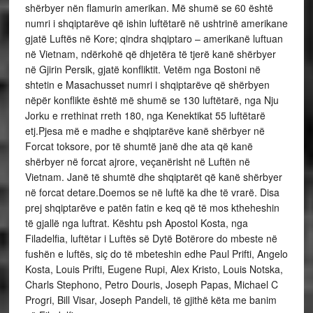
shërbyer nën flamurin amerikan. Më shumë se 60 është
numri i shqiptarëve që ishin luftëtarë në ushtrinë amerikane
gjatë Luftës në Kore; qindra shqiptaro – amerikanë luftuan
në Vietnam, ndërkohë që dhjetëra të tjerë kanë shërbyer
në Gjirin Persik, gjatë konfliktit. Vetëm nga Bostoni në
shtetin e Masachusset numri i shqiptarëve që shërbyen
nëpër konflikte është më shumë se 130 luftëtarë, nga Nju
Jorku e rrethinat rreth 180, nga Kenektikat 55 luftëtarë
etj.Pjesa më e madhe e shqiptarëve kanë shërbyer në
Forcat toksore, por të shumtë janë dhe ata që kanë
shërbyer në forcat ajrore, veçanërisht në Luftën në
Vietnam. Janë të shumtë dhe shqiptarët që kanë shërbyer
në forcat detare.Doemos se në luftë ka dhe të vrarë. Disa
prej shqiptarëve e patën fatin e keq që të mos ktheheshin
të gjallë nga luftrat. Kështu psh Apostol Kosta, nga
Filadelfia, luftëtar i Luftës së Dytë Botërore do mbeste në
fushën e luftës, siç do të mbeteshin edhe Paul Prifti, Angelo
Kosta, Louis Prifti, Eugene Rupi, Alex Kristo, Louis Notska,
Charls Stephono, Petro Douris, Joseph Papas, Michael C
Progri, Bill Visar, Joseph Pandeli, të gjithë këta me banim