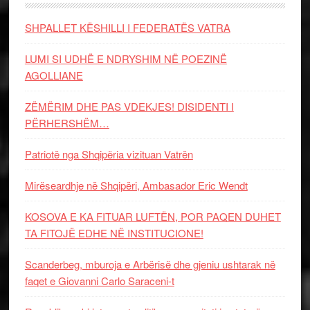
SHPALLET KËSHILLI I FEDERATËS VATRA
LUMI SI UDHË E NDRYSHIM NË POEZINË
AGOLLIANE
ZËMËRIM DHE PAS VDEKJES! DISIDENTI I
PËRHERSHËM…
Patriotë nga Shqipëria vizituan Vatrën
Mirëseardhje në Shqipëri, Ambasador Eric Wendt
KOSOVA E KA FITUAR LUFTËN, POR PAQEN DUHET
TA FITOJË EDHE NË INSTITUCIONE!
Scanderbeg, mburoja e Arbërisë dhe gjeniu ushtarak në
faqet e Giovanni Carlo Saraceni-t