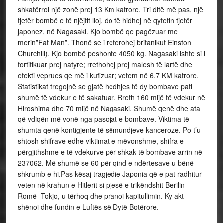
shkatërroi një zonë prej 13 Km katrore. Tri ditë më pas, një
tjetër bombë e të njëjtit lloj, do të hidhej në qytetin tjetër
japonez, në Nagasaki. Kjo bombë qe pagëzuar me
merin”Fat Man”. Thonë se i referohej britanikut Einston
Churchill). Kjo bombë peshonte 4050 kg. Nagasaki ishte si i
fortifikuar prej natyre; rrethohej prej malesh të lartë dhe
efekti veprues qe më i kufizuar; vetem në 6.7 KM katrore.
Statistikat tregojnë se gjatë hedhjes të dy bombave pati
shumë të vdekur e të sakatuar. Rreth 160 mijë të vdekur në
Hiroshima dhe 70 mijë në Nagasaki. Shumë qenë dhe ata
që vdiqën më vonë nga pasojat e bombave. Viktima të
shumta qenë kontigjente të sëmundjeve kanceroze. Po t’u
shtosh shifrave edhe viktimat e mëvonshme, shifra e
përgjithshme e të vdekurve për shkak të bombave arrin në
237062. Më shumë se 60 për qind e ndërtesave u bënë
shkrumb e hi.Pas kësaj tragjedie Japonia që e pat radhitur
veten në krahun e Hitlerit si pjesë e trikëndshit Berilin-
Romë -Tokjo, u tërhoq dhe pranoi kapitullimin. Ky akt
shënoi dhe fundin e Luftës së Dytë Botërore.