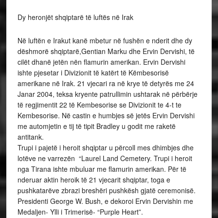
Dy heronjët shqiptarë të luftës në Irak
Në luftën e Irakut kanë mbetur në fushën e nderit dhe dy
dëshmorë shqiptarë,Gentian Marku dhe Ervin Dervishi, të
cilët dhanë jetën nën flamurin amerikan. Ervin Dervishi
ishte pjesetar i Divizionit të katërt të Këmbesorisë
amerikane në Irak. 21 vjecari ra në krye të detyrës me 24
Janar 2004, teksa kryente patrullimin ushtarak në përbërje
të regjimentit 22 të Kembesorise se Divizionit te 4-t te
Kembesorise. Në castin e humbjes së jetës Ervin Dervishi
me automjetin e tij të tipit Bradley u godit me raketë
antitank.
Trupi i pajetë i heroit shqiptar u përcoll mes dhimbjes dhe
lotëve ne varrezën “Laurel Land Cemetery. Trupi i heroit
nga Tirana ishte mbuluar me flamurin amerikan. Për të
nderuar aktin heroik të 21 vjecarit shqiptar, toga e
pushkatarëve zbrazi breshëri pushkësh gjatë ceremonisë.
Presidenti George W. Bush, e dekoroi Ervin Dervishin me
Medaljen- Ylli i Trimerisë- “Purple Heart”.