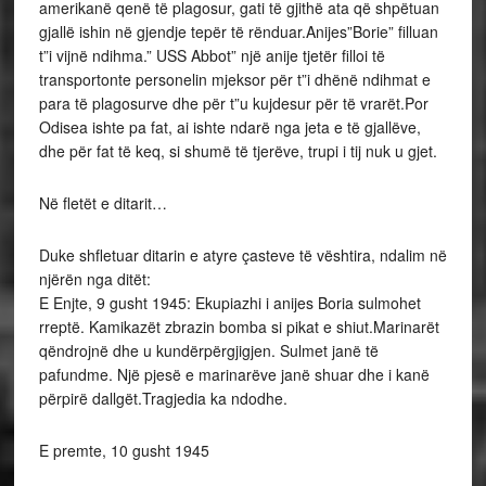
amerikanë qenë të plagosur, gati të gjithë ata që shpëtuan
gjallë ishin në gjendje tepër të rënduar.Anijes”Borie” filluan
t”i vijnë ndihma.” USS Abbot” një anije tjetër filloi të
transportonte personelin mjeksor për t”i dhënë ndihmat e
para të plagosurve dhe për t”u kujdesur për të vrarët.Por
Odisea ishte pa fat, ai ishte ndarë nga jeta e të gjallëve,
dhe për fat të keq, si shumë të tjerëve, trupi i tij nuk u gjet.
Në fletët e ditarit…
Duke shfletuar ditarin e atyre çasteve të vështira, ndalim në
njërën nga ditët:
E Enjte, 9 gusht 1945: Ekupiazhi i anijes Boria sulmohet
rreptë. Kamikazët zbrazin bomba si pikat e shiut.Marinarët
qëndrojnë dhe u kundërpërgjigjen. Sulmet janë të
pafundme. Një pjesë e marinarëve janë shuar dhe i kanë
përpirë dallgët.Tragjedia ka ndodhe.
E premte, 10 gusht 1945