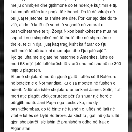
me ju dhimbjen dhe gjithmonë do të nderojë kujtimin e tij.
Lutem për ditën kur paqja të kthehet. Do të dëshiroja që
biri juaj të jetonte, ta shihte atë ditë. Por kur ajo ditë do të
vijë, ai do të ketë një vend të veçantë në zemrat e
bashkdhetarëve të tij. Zonja Nixon bashkohet me mua në
shprehjen e simpatisë më të thellë dhe në shpresën e
thellë, të cilin djali juaj kaq tragjikisht ka fituar do t’ju
ndihmojë të përballoni dhembjen dhe t’ju qetësojë.”.
Kjo qe lufta më e gjatë në historinë e Amerikës, luftë që
mori 58 mijë jetë luftëtarësh të vrarë dhe më shumë se 300
mijë u plagosën.
Shumë shqiptarë morën pjesë gjatë Luftës së II Botërore
në betejën e e Normandisë, ku disa mbetën në fushën e
nderit. Ndër ata ishte shqiptaro-amerikani James Sotiri, i cili
mori atje plagët vdekjeprurëse për t’u shuar një herë e
përgjithmonë. Jani Papa nga Leskoviku, me dy
bashkëkombas, do të binte në fushën e luftës në Itali në
vitet e luftës së Dytë Botërore. Ja kështu , gati në çdo luftë i
gjen shqiptarët, siç ishin të pranishëm edhe në Irak e
Afganistan.