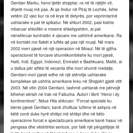
Gentian Marku, heroi tjetër shqiptar, ra në të njëjtin vit,
dhjetë muaj më pas. Ai qe lindur në Piraj të Lezhës. Ishte
vetëm 22 vjec kur ra në krye të detyrës, por veprimtarinë
ushtarake e pat të spikatur. Në shkurt 2002, pasi kishte
mbaruar shkollën e mesme shkelqyshëm, ai pat
nënshkruar kontratën 4 vjecare me ushtrinë amerikane. Ra
në kontakt me flakët e luftës që pas një muaji. Në mars
2002 merr pjesë në një operacion në Mosul. Në të gjitha
operacionet të forcave shumëkombëshe ku mori pjesë;
Haiti, Indi, Egjypt, Indonezi, Emiratet e Bashkuara, Maltë, ai
u dallua për aftësi të vecanta dhe mori shumë medalje.
Gentiani mori pjesë edhe në një stërvitje ushtarake
komplekse që ushtria amerikane kreu në Shqipëri gjatë vitit
2003. Në vitin 2004 Gentiani, tashmë ushtarak me përvojë
kthehet sërish në Irak në Falluxha. Autori i librit ”Heroi i dy
kontinenteve”, Ndue Hila shkruan: ”Forcat speciale ku
bënte pjesë Gentiani, kanë zhvilluar luftime të ashpra në
këtë zonë duke hyrë shtëpi më shtëpi dhe në këto
operacione forcat e specializuara amerikane kanë hasur në
pengesa dhe vështirësi serioze, por falë një përgatitjeje të