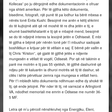
Kollecas” po ju dërgojmë edhe dokumentacionin e ofruar
nga shteti amerikan. Për të gjitha këto dokumenta,
bisedime, fotografi, një punë të pa lodhur ka bërë mbesa e
nënës tonë Enita Kushi. Besojmë me anën e këtij shkrimi
do të kujtojmë atë që në moshë të re dha jetën e tij, e
shumë bashkëfshatarët e tij që e mbajnë mend, besojmë
se do të ndjejnë interes ta lexojnë jetën e Odhisesë. E mbi
të gjitha e bëjmë për nënën tonë për t’i mbushur sadopak
boshllëkun e krijuar për të vëllain e saj. E bëmë për vallin e
tij Chris “Kriston”, që gjatë të gjithë jetës e ndjente
mungesën e vëllait të vogël, Odisesë. Por që në takimin e
parë me motrën e tij pas 55 vjetësh, të gjithë dashurinë që
ndjeu për të kaluarën ia dhuroi motrës së tij të dashur, së
cilës i ishte përvëluar zemra nga mungesa e vëllait hero.
Për t”i mbledh këto dokumenta ndihmuan edhe dy shokë të
tij, që ende jetojnë. Për nder të tij, në varrezat e Arlingtonit
VA, ndodhet memoriali me emrin e Odisese me numër 36-
5 MF.
Letra që m’u përcoll nënshkruhej nga Energjiku, Eleni,