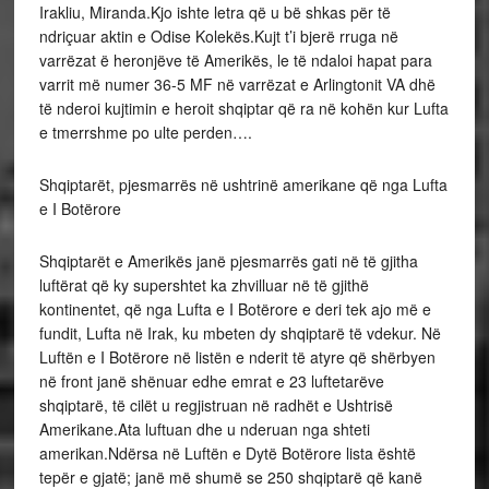
Irakliu, Miranda.Kjo ishte letra që u bë shkas për të
ndriçuar aktin e Odise Kolekës.Kujt t’i bjerë rruga në
varrëzat ë heronjëve të Amerikës, le të ndaloi hapat para
varrit më numer 36-5 MF në varrëzat e Arlingtonit VA dhë
të nderoi kujtimin e heroit shqiptar që ra në kohën kur Lufta
e tmerrshme po ulte perden….
Shqiptarët, pjesmarrës në ushtrinë amerikane që nga Lufta
e I Botërore
Shqiptarët e Amerikës janë pjesmarrës gati në të gjitha
luftërat që ky supershtet ka zhvilluar në të gjithë
kontinentet, që nga Lufta e I Botërore e deri tek ajo më e
fundit, Lufta në Irak, ku mbeten dy shqiptarë të vdekur. Në
Luftën e I Botërore në listën e nderit të atyre që shërbyen
në front janë shënuar edhe emrat e 23 luftetarëve
shqiptarë, të cilët u regjistruan në radhët e Ushtrisë
Amerikane.Ata luftuan dhe u nderuan nga shteti
amerikan.Ndërsa në Luftën e Dytë Botërore lista është
tepër e gjatë; janë më shumë se 250 shqiptarë që kanë