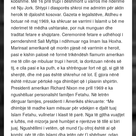
kobshme. Më 16 prill trupi i dëshmorit u varros me nderime
në Nju Jork. Shtypi i diasporës shkroi me admirim për aktin
heroik të djaloshit kosovar. Gazeta e legalistëve, Atdheu e
botuar në maj 1969, ka shkruar se varrimi i Islamit u bë me
nderimet të mëdha ushtarake, por nuk munguan dhe
traditat fetare e shqiptare. Ceremoninë fetare e udhëhoqi i
perndershmit Sali Myftija i ndihmuar nga Imam Isa Hoxha.
Marinsat amerikanë që morën pjesë në varrimin e heroit,
pasi e kishin palosë në formë trikëndësh flamurin amerikan
me të cilin qe mbuluar trupi i heroit, ia dorëzuan nënës së
tij, e cila pasi e ka puth, e ka shtrënguar fort në gji, si gjë të
shenjtë, dhe më pas është shkrehur në lot. E gjora nënë
është rrëzuar përtokë nga dhimbjet që i plasnin shpirtin.
Presidenti amerikan Richard Nixon me prill 1969 e ka
ngushëlluar personalisht familjen Fetahu. Në letrën
dërguar famijes, presidenti i Amerikës shkruante: “Me
dhimbje të madhe kam mësuar për vdekjen e djalit tuaj
Islam Fetahu, vullnetar i klasit të parë. Nga të gjitha vuajtjet
e luftës, më mizorja janë humbjet e njerëzve të tillë si biri
juaj. Ngushëllimi i vetëm, që mund t’ju ofroj është ai që
kombi, për të cilin Islami dha jetën për t’i shërbyer, ndan