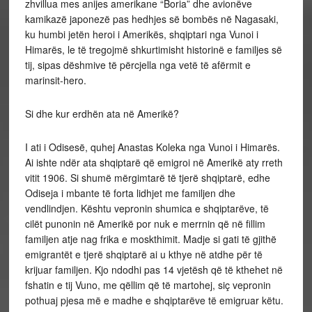
zhvillua mes anijes amerikane “Boria” dhe avionëve
kamikazë japonezë pas hedhjes së bombës në Nagasaki,
ku humbi jetën heroi i Amerikës, shqiptari nga Vunoi i
Himarës, le të tregojmë shkurtimisht historinë e familjes së
tij, sipas dëshmive të përcjella nga vetë të afërmit e
marinsit-hero.
Si dhe kur erdhën ata në Amerikë?
I ati i Odisesë, quhej Anastas Koleka nga Vunoi i Himarës.
Ai ishte ndër ata shqiptarë që emigroi në Amerikë aty rreth
vitit 1906. Si shumë mërgimtarë të tjerë shqiptarë, edhe
Odiseja i mbante të forta lidhjet me familjen dhe
vendlindjen. Kështu vepronin shumica e shqiptarëve, të
cilët punonin në Amerikë por nuk e merrnin që në fillim
familjen atje nag frika e moskthimit. Madje si gati të gjithë
emigrantët e tjerë shqiptarë ai u kthye në atdhe për të
krijuar familjen. Kjo ndodhi pas 14 vjetësh që të kthehet në
fshatin e tij Vuno, me qëllim që të martohej, siç vepronin
pothuaj pjesa më e madhe e shqiptarëve të emigruar këtu.