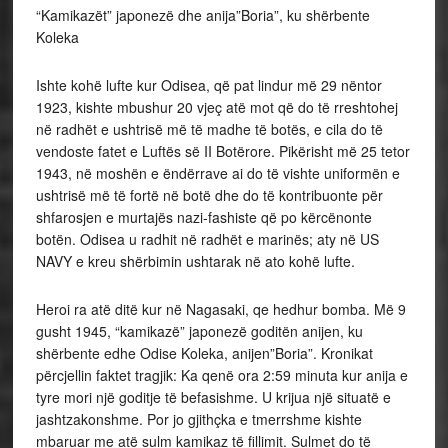
“Kamikazët” japonezë dhe anija”Boria”, ku shërbente
Koleka
Ishte kohë lufte kur Odisea, që pat lindur më 29 nëntor
1923, kishte mbushur 20 vjeç atë mot që do të rreshtohej
në radhët e ushtrisë më të madhe të botës, e cila do të
vendoste fatet e Luftës së II Botërore. Pikërisht më 25 tetor
1943, në moshën e ëndërrave ai do të vishte uniformën e
ushtrisë më të fortë në botë dhe do të kontribuonte për
shfarosjen e murtajës nazi-fashiste që po kërcënonte
botën. Odisea u radhit në radhët e marinës; aty në US
NAVY e kreu shërbimin ushtarak në ato kohë lufte.
Heroi ra atë ditë kur në Nagasaki, qe hedhur bomba. Më 9
gusht 1945, “kamikazë” japonezë goditën anijen, ku
shërbente edhe Odise Koleka, anijen”Boria”. Kronikat
përcjellin faktet tragjik: Ka qenë ora 2:59 minuta kur anija e
tyre mori një goditje të befasishme. U krijua një situatë e
jashtzakonshme. Por jo gjithçka e tmerrshme kishte
mbaruar me atë sulm kamikaz të fillimit. Sulmet do të