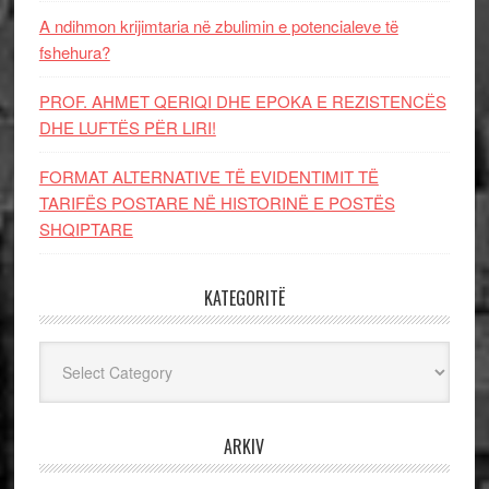
A ndihmon krijimtaria në zbulimin e potencialeve të
fshehura?
PROF. AHMET QERIQI DHE EPOKA E REZISTENCЁS
DHE LUFTЁS PЁR LIRI!
FORMAT ALTERNATIVE TË EVIDENTIMIT TË
TARIFËS POSTARE NË HISTORINË E POSTËS
SHQIPTARE
KATEGORITË
Kategoritë
ARKIV