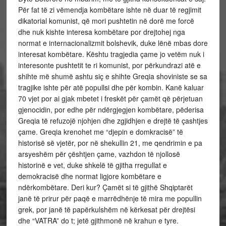
Për fat të zi vëmendja kombëtare ishte në duar të regjimit
dikatorial komunist, që mori pushtetin në dorë me forcë
dhe nuk kishte interesa kombëtare por drejtohej nga
normat e internacionalizmit bolshevik, duke lënë mbas dore
interesat kombëtare. Kështu tragjedia çame jo vetëm nuk i
interesonte pushtetit te ri komunist, por përkundrazi atë e
shihte më shumë ashtu siç e shihte Greqia shoviniste se sa
tragjike ishte për atë popullsi dhe për kombin. Kanë kaluar
70 vjet por ai gjak mbetet i freskët për çamët që përjetuan
gjenocidin, por edhe për ndërgjegjen kombëtare, pëderisa
Greqia të refuzojë njohjen dhe zgjidhjen e drejtë të çashtjes
çame. Greqia krenohet me “djepin e domkracisë” të
historisë së vjetër, por në shekullin 21, me qendrimin e pa
arsyeshëm për çështjen çame, vazhdon të njollosë
historinë e vet, duke shkelë të gjitha rregullat e
demokracisë dhe normat ligjore kombëtare e
ndërkombëtare. Deri kur? Çamët si të gjithë Shqiptarët
janë të prirur për paqë e marrëdhënje të mira me popullin
grek, por janë të papërkulshëm në kërkesat për drejtësi
dhe “VATRA” do t; jetë gjithmonë në krahun e tyre.