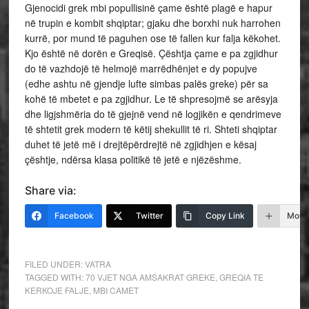
Gjenocidi grek mbi popullisinë çame është plagë e hapur
në trupin e kombit shqiptar; gjaku dhe borxhi nuk harrohen
kurrë, por mund të paguhen ose të fallen kur falja këkohet.
Kjo është në dorën e Greqisë. Çështja çame e pa zgjidhur
do të vazhdojë të helmojë marrëdhënjet e dy popujve
(edhe ashtu në gjendje lufte simbas palës greke) për sa
kohë të mbetet e pa zgjidhur. Le të shpresojmë se arësyja
dhe ligjshmëria do të gjejnë vend në logjikën e qendrimeve
të shtetit grek modern të këtij shekullit të ri. Shteti shqiptar
duhet të jetë më i drejtëpërdrejtë në zgjidhjen e kësaj
çështje, ndërsa klasa politikë të jetë e njëzëshme.
Share via:
Facebook
Twitter
Copy Link
More
FILED UNDER:
VATRA
TAGGED WITH:
70 VJET NGA AMSAKRAT GREKE
,
GREQIA TE
KERKOJE FALJE
,
MBI CAMET