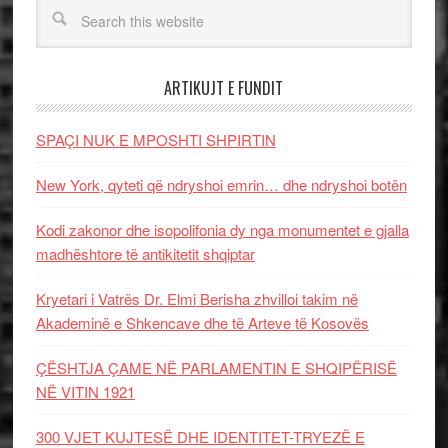
ARTIKUJT E FUNDIT
SPAÇI NUK E MPOSHTI SHPIRTIN
New York, qyteti që ndryshoi emrin… dhe ndryshoi botën
Kodi zakonor dhe isopolifonia dy nga monumentet e gjalla
madhështore të antikitetit shqiptar
Kryetari i Vatrës Dr. Elmi Berisha zhvilloi takim në
Akademinë e Shkencave dhe të Arteve të Kosovës
ÇËSHTJA ÇAME NË PARLAMENTIN E SHQIPËRISË
NË VITIN 1921
300 VJET KUJTESË DHE IDENTITET-TRYEZË E