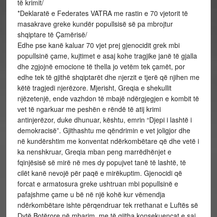
të krimit/
*Deklaratë e Federates VATRA me rastin e 70 vjetorit të
masakrave greke kundër popullsisë së pa mbrojtur
shqiptare të Çamërisë/
Edhe pse kanë kaluar 70 vjet prej gjenocidit grek mbi
popullsinë çame, kujtimet e asaj kohe tragjike janë të gjalla
dhe zgjojnë emocione të thella jo vetëm tek çamët, por
edhe tek të gjithë shqiptarët dhe njerzit e tjerë që njihen me
këtë tragjedi njerëzore. Mjerisht, Greqia e shekullit
njëzetenjë, ende vazhdon të mbajë ndërgjegjen e kombit të
vet të ngarkuar me peshën e rëndë të atij krimi
antinjerëzor, duke dhunuar, kështu, emrin “Djepi i lashtë i
demokracisë”. Gjithashtu me qëndrimin e vet joligjor dhe
në kundërshtim me konventat ndërkombëtare që dhe vetë i
ka nenshkruar, Greqia mban peng marrëdhënjet e
fqinjësisë së mirë në mes dy popujvet tanë të lashtë, të
cilët kanë nevojë për paqë e mirëkuptim. Gjenocidi që
forcat e armatosura greke ushtruan mbi popullsinë e
pafajshme çame u bë në një kohë kur vëmendja
ndërkombëtare ishte përqendruar tek rrethanat e Luftës së
Dytë Botërore në mbarim, me të gjitha konsekuencat e saj.