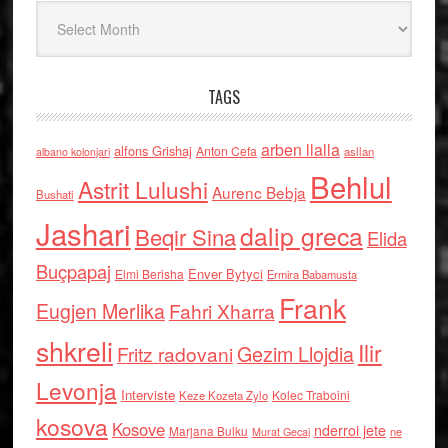
Arkiv
TAGS
arben llalla
alfons Grishaj
Anton Cefa
asllan
albano kolonjari
Behlul
Astrit Lulushi
Aurenc Bebja
Bushati
Jashari
dalip greca
Beqir Sina
Elida
Buçpapaj
Enver Bytyci
Elmi Berisha
Ermira Babamusta
Frank
Eugjen Merlika
Fahri Xharra
shkreli
Ilir
Gezim Llojdia
Fritz radovani
Levonja
Interviste
Kolec Traboini
Keze Kozeta Zylo
kosova
Kosove
nderroi jete
Marjana Bulku
ne
Murat Gecaj