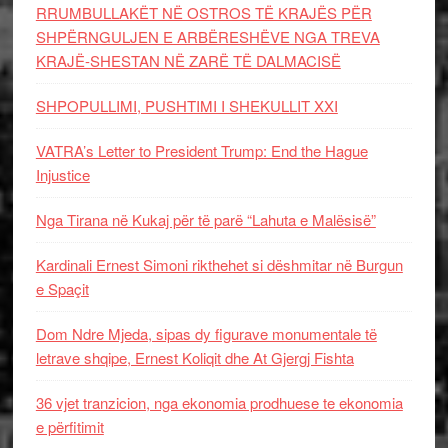
RRUMBULLAKËT NË OSTROS TË KRAJËS PËR
SHPËRNGULJEN E ARBËRESHËVE NGA TREVA
KRAJË-SHESTAN NË ZARË TË DALMACISË
SHPOPULLIMI, PUSHTIMI I SHEKULLIT XXI
VATRA’s Letter to President Trump: End the Hague
Injustice
Nga Tirana në Kukaj për të parë “Lahuta e Malësisë”
Kardinali Ernest Simoni rikthehet si dëshmitar në Burgun
e Spaçit
Dom Ndre Mjeda, sipas dy figurave monumentale të
letrave shqipe, Ernest Koliqit dhe At Gjergj Fishta
36 vjet tranzicion, nga ekonomia prodhuese te ekonomia
e përfitimit