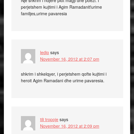
Nje shkrim i ndjere plot magji dhe poezi. I
perjetshem kujtimi i Agim Ramadanit!urime
familjes,urime pavaresia
ledio
says
November 16, 2012 at 2:07 pm
shkrim i shkelqyer, i perjetshem qofte kujtimi i
heroit Agim Ramadani dhe urime pavaresia.
tili tropoje
says
November 16, 2012 at 2:09 pm