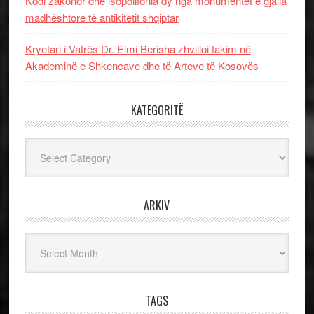
Kodi zakonor dhe isopolifonia dy nga monumentet e gjalla
madhështore të antikitetit shqiptar
Kryetari i Vatrës Dr. Elmi Berisha zhvilloi takim në
Akademinë e Shkencave dhe të Arteve të Kosovës
KATEGORITË
Kategoritë
ARKIV
Arkiv
TAGS