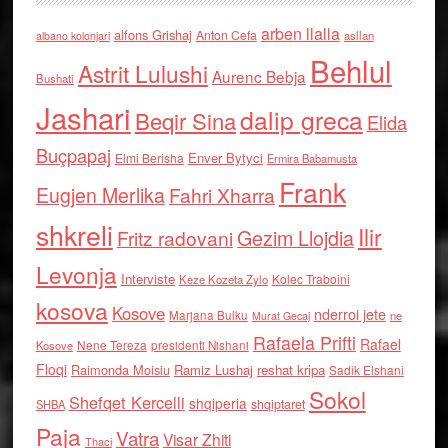
arben llalla
alfons Grishaj
Anton Cefa
asllan
albano kolonjari
Behlul
Astrit Lulushi
Aurenc Bebja
Bushati
Jashari
dalip greca
Beqir Sina
Elida
Buçpapaj
Enver Bytyci
Elmi Berisha
Ermira Babamusta
Frank
Eugjen Merlika
Fahri Xharra
shkreli
Ilir
Gezim Llojdia
Fritz radovani
Levonja
Interviste
Kolec Traboini
Keze Kozeta Zylo
kosova
Kosove
nderroi jete
Marjana Bulku
ne
Murat Gecaj
Rafaela Prifti
Rafael
Nene Tereza
Kosove
presidenti Nishani
Floqi
Raimonda Moisiu
Ramiz Lushaj
reshat kripa
Sadik Elshani
Sokol
Shefqet Kercelli
shqiperia
shqiptaret
SHBA
Paja
Vatra
Visar Zhiti
Thaci