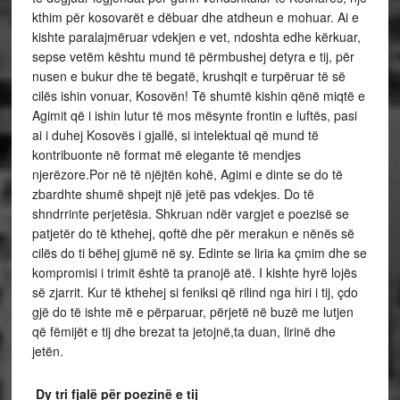
kthim për kosovarët e dëbuar dhe atdheun e mohuar. Ai e
kishte paralajmëruar vdekjen e vet, ndoshta edhe kërkuar,
sepse vetëm kështu mund të përmbushej detyra e tij, për
nusen e bukur dhe të begatë, krushqit e turpëruar të së
cilës ishin vonuar, Kosovën! Të shumtë kishin qënë miqtë e
Agimit që i ishin lutur të mos mësynte frontin e luftës, pasi
ai i duhej Kosovës i gjallë, si intelektual që mund të
kontribuonte në format më elegante të mendjes
njerëzore.Por në të njëjtën kohë, Agimi e dinte se do të
zbardhte shumë shpejt një jetë pas vdekjes. Do të
shndrrinte perjetësia. Shkruan ndër vargjet e poezisë se
patjetër do të kthehej, qoftë dhe për merakun e nënës së
cilës do ti bëhej gjumë në sy. Edinte se liria ka çmim dhe se
kompromisi i trimit është ta pranojë atë. I kishte hyrë lojës
së zjarrit. Kur të kthehej si feniksi që rilind nga hiri i tij, çdo
gjë do të ishte më e përparuar, përjetë në buzë me lutjen
që fëmijët e tij dhe brezat ta jetojnë,ta duan, lirinë dhe
jetën.
Dy tri fjalë për poezinë e tij