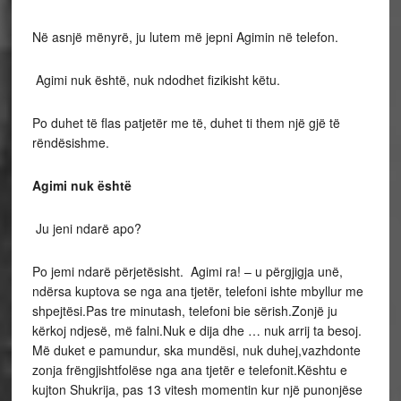
Në asnjë mënyrë, ju lutem më jepni Agimin në telefon.
Agimi nuk është, nuk ndodhet fizikisht këtu.
Po duhet të flas patjetër me të, duhet ti them një gjë të
rëndësishme.
Agimi nuk është
Ju jeni ndarë apo?
Po jemi ndarë përjetësisht. Agimi ra! – u përgjigja unë,
ndërsa kuptova se nga ana tjetër, telefoni ishte mbyllur me
shpejtësi.Pas tre minutash, telefoni bie sërish.Zonjë ju
kërkoj ndjesë, më falni.Nuk e dija dhe … nuk arrij ta besoj.
Më duket e pamundur, ska mundësi, nuk duhej,vazhdonte
zonja frëngjishtfolëse nga ana tjetër e telefonit.Kështu e
kujton Shukrija, pas 13 vitesh momentin kur një punonjëse