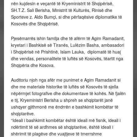
nën kujdesin e veçantë të Kryeministrit të Shqipërisë,
SH.T.Z. Sali Berisha, Ministrit të Kulturës, Rinisë dhe
Sporteve z. Aldo Bumçi, si dhe përfaqësive diplomatike të
Kosovës dhe Shqipërisë.
Pjesëmarrës ishin familja dhe të afërm të Agim Ramadanit,
kryetari i Bashkisë së Tiranës, Lulëzim Basha, ambasadori
i Shqipërisë në Prishtinë, Islam Lauka, diplomatë të huaj
dhe vendas, personalitete të luftës së Kosovës, tëartit nga
Shqipëria dhe Kosova.
Auditoriu njoh nga afër me punimet e Agim Ramadanit si
dhe me materiale historike të luftës së Kosovës të sjella
nëpërmjet fotografive dhe dokumentave të kohës. Në fjalën
e tij, Kryeministri Berisha u shpreh se shqiptarët janë
ushqyer gjithmonë me ëndrrën e bashkimit kombëtar të
shqiptarëve.
“Ideali i bashkimit kombëtar është ideali më fisnik, ideali i
ndërtimit të së ardhmes së shqiptarëve, është ideali i
shërimit të plagëve dhe vuajtjeve të tmerrshme