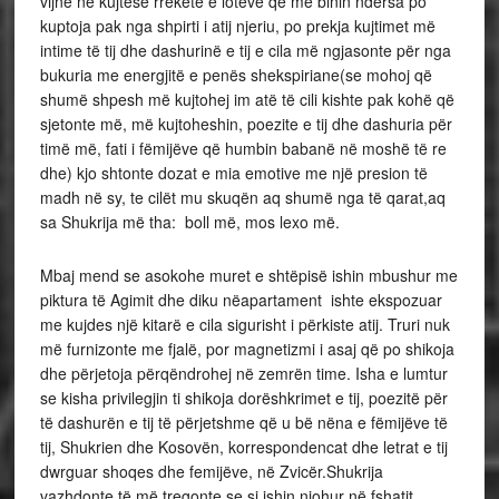
vijnë në kujtese rrëketë e lotëve që më binin ndërsa po
kuptoja pak nga shpirti i atij njeriu, po prekja kujtimet më
intime të tij dhe dashurinë e tij e cila më ngjasonte për nga
bukuria me energjitë e penës shekspiriane(se mohoj që
shumë shpesh më kujtohej im atë të cili kishte pak kohë që
sjetonte më, më kujtoheshin, poezite e tij dhe dashuria për
timë më, fati i fëmijëve që humbin babanë në moshë të re
dhe) kjo shtonte dozat e mia emotive me një presion të
madh në sy, te cilët mu skuqën aq shumë nga të qarat,aq
sa Shukrija më tha: boll më, mos lexo më.
Mbaj mend se asokohe muret e shtëpisë ishin mbushur me
piktura të Agimit dhe diku nëapartament ishte ekspozuar
me kujdes një kitarë e cila sigurisht i përkiste atij. Truri nuk
më furnizonte me fjalë, por magnetizmi i asaj që po shikoja
dhe përjetoja përqëndrohej në zemrën time. Isha e lumtur
se kisha privilegjin ti shikoja dorëshkrimet e tij, poezitë për
të dashurën e tij të përjetshme që u bë nëna e fëmijëve të
tij, Shukrien dhe Kosovën, korrespondencat dhe letrat e tij
dwrguar shoqes dhe femijëve, në Zvicër.Shukrija
vazhdonte të më tregonte se si ishin njohur në fshatit