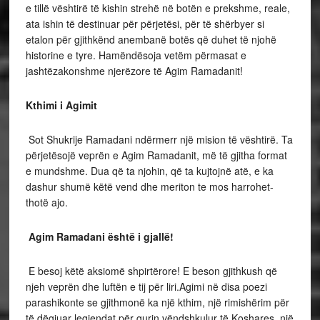
e tillë vështirë të kishin strehë në botën e prekshme, reale,
ata ishin të destinuar për përjetësi, për të shërbyer si
etalon për gjithkënd anembanë botës që duhet të njohë
historine e tyre. Hamëndësoja vetëm përmasat e
jashtëzakonshme njerëzore të Agim Ramadanit!
Kthimi i Agimit
Sot Shukrije Ramadani ndërmerr një mision të vështirë. Ta
përjetësojë veprën e Agim Ramadanit, më të gjitha format
e mundshme. Dua që ta njohin, që ta kujtojnë atë, e ka
dashur shumë këtë vend dhe meriton te mos harrohet-
thotë ajo.
Agim Ramadani është i gjallë!
E besoj këtë aksiomë shpirtërore! E beson gjithkush që
njeh veprën dhe luftën e tij për liri.Agimi në disa poezi
parashikonte se gjithmonë ka një kthim, një rimishërim për
të dëgjuar legjendat për gurin vëndshkulur të Koshares, një