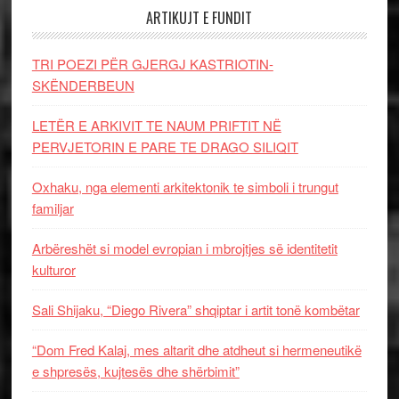
ARTIKUJT E FUNDIT
TRI POEZI PËR GJERGJ KASTRIOTIN-
SKËNDERBEUN
LETËR E ARKIVIT TE NAUM PRIFTIT NË
PERVJETORIN E PARE TE DRAGO SILIQIT
Oxhaku, nga elementi arkitektonik te simboli i trungut
familjar
Arbëreshët si model evropian i mbrojtjes së identitetit
kulturor
Sali Shijaku, “Diego Rivera” shqiptar i artit tonë kombëtar
“Dom Fred Kalaj, mes altarit dhe atdheut si hermeneutikë
e shpresës, kujtesës dhe shërbimit”