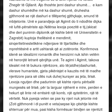
Zhegër të Gjilanit. Ajo thoshte jemi dashur shumë… e kam
dashur shumëdhe më ka dashur shumë, druhesha
gjithmonë se një dashuri e tillëpertej gjithçkaje, smund të
mbijetonte. Unë e parandjeja që Agimit do ti ndodhte diçka
në luftë-përsëriste ajo.Ndërsa lexoja poezitë e tij,(skicat
dhe deri punimin diplomik që kishte bërë në Universitetin e
Zagrebit) kuptoja thellësinë e mendimit,
sinqeritetinestetikëne ndjenjave të tijartistike dhe
mprehtësinë e artit ushtarak që ai zotëronte. Konfirmova
idenë se idealizmi romantik dhe heroizmi nuk ishin vetëm
në heronjtë letrarë qënjihja unë. Te agimi i Agimit, takova
idealet më të bukura njërëzore, ato të(atdhe)dashurisë,
vlerave humaniste, gjeta pikënisjet e kauzës më të madhe
njerëzore para së cilës nuk duhej kursyer as jeta, lirisë.
Lexoja ngutjen dhe padurimin që kishte njeriu përballë
mungesës së lirisë, për ta larguar njëherë e mire, perden e
hekurt që linte në errësirë një komb, një qytetërim, një të
vërtetë. Nuk pyesja veten se pse ky njeri nuk jetonte më
(Zoti gjithmonë i di punët e veta)sepse kjo çështje kishte
shterruar për mua, pasi kisha formësuar bindjen se njerëzit