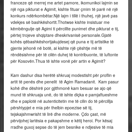
franceze që merrej me artet pamore, ikomunikoi lajmin se
një nga pikturat e Agimit, kishte fituar çmim të parë në një
konkurs ndërkombëtar.Një lajm i tillë i thuhej, një javë pas
vdekjes së bashkëshortit.Thotwse kishte insistuar me
këmbëngulje që Agimi ti përcillte punimet dhe pikturat e tij,
përtej trojeve shqiptare dheskrivanisë personale.Gjatë
kohës qëbashkëshortjakujdesej që puna e tij artistike të
gjente jehonë në botë, ai kishte një çështje më të
rëndësishme për të cilën duhej të kontribuonte, të luftonte
për Kosovën.Thua të ishte vonë për artin e Agimit?
Kam dashur disa herëtë shkruaj modestisht për proflin e
artit të penës dhe penelit të Agim Ramadanit. Kam pasur
kohë dhe dëshirë por gjithmonë kam besuar se ajo që
mund të shkruaja unë, do të ishte diçka e pamjaftueshme
dhe e paplotë në autenticitetin me të cilin do të përcillja
përshtypjet e mia për thelbin epoezise së tij,
tejskajshmwrisht të lirë dhe moderne. Çdo çast, më
përvijohej lartësia e pakapshme e këtij heroi. Por kësaj
rradhe guxoj sepse do të jem besnike e ndjesive të mia