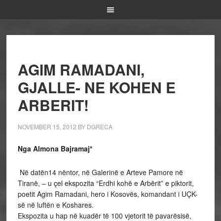
AGIM RAMADANI,
GJALLE- NE KOHEN E
ARBERIT!
NOVEMBER 15, 2012
BY
DGRECA
Nga Almona Bajramaj*
Në datën14 nëntor, në Galerinë e Arteve Pamore në
Tiranë, – u çel ekspozita “Erdhi kohë e Arbërit” e piktorit,
poetit Agim Ramadani, hero i Kosovës, komandant i UÇK-
së në luftën e Koshares.
Ekspozita u hap në kuadër të 100 vjetorit të pavarësisë,