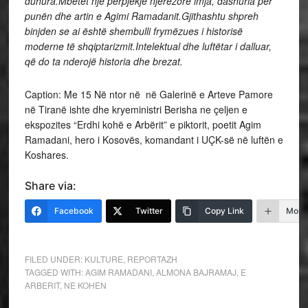
duhura.Mbetet një përpjekje njerëzore imja, dashuria për
punën dhe artin e Agimi Ramadanit.Gjithashtu shpreh
binjden se ai është shembulli frymëzues i historisë
moderne të shqiptarizmit.Intelektual dhe luftëtar i dalluar,
që do ta nderojë historia dhe brezat.
Caption: Me 15 Në ntor në në Galerinë e Arteve Pamore
në Tiranë ishte dhe kryeministri Berisha ne çeljen e
ekspozites “Erdhi kohë e Arbërit” e piktorit, poetit Agim
Ramadani, hero i Kosovës, komandant i UÇK-së në luftën e
Koshares.
Share via:
Facebook
Twitter
Copy Link
More
FILED UNDER:
KULTURE
,
REPORTAZH
TAGGED WITH:
AGIM RAMADANI
,
ALMONA BAJRAMAJ
,
E
ARBERIT
,
NE KOHEN