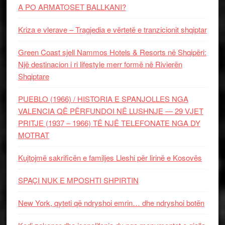
A PO ARMATOSET BALLKANI?
Kriza e vlerave – Tragjedia e vërtetë e tranzicionit shqiptar
Green Coast sjell Nammos Hotels & Resorts në Shqipëri:
Një destinacion i ri lifestyle merr formë në Rivierën
Shqiptare
PUEBLO (1966) / HISTORIA E SPANJOLLES NGA
VALENCIA QË PËRFUNDOI NË LUSHNJE — 29 VJET
PRITJE (1937 – 1966) TË NJË TELEFONATE NGA DY
MOTRAT
Kujtojmë sakrificën e familjes Lleshi për lirinë e Kosovës
SPAÇI NUK E MPOSHTI SHPIRTIN
New York, qyteti që ndryshoi emrin… dhe ndryshoi botën