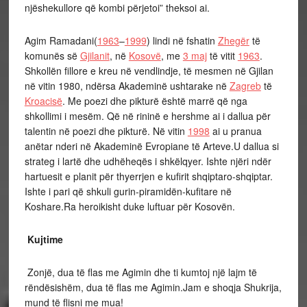
njëshekullore që kombi përjetoi” theksoi ai.
Agim Ramadani(
1963
–
1999
) lindi në fshatin
Zhegër
të
komunës së
Gjilanit
, në
Kosovë
, me
3 maj
të vitit
1963
.
Shkollën fillore e kreu në vendlindje, të mesmen në Gjilan
në vitin 1980, ndërsa Akademinë ushtarake në
Zagreb
të
Kroacisë
. Me poezi dhe pikturë është marrë që nga
shkollimi i mesëm. Që në rininë e hershme ai i dallua për
talentin në poezi dhe pikturë. Në vitin
1998
ai u pranua
anëtar nderi në Akademinë Evropiane të Arteve.U dallua si
strateg i lartë dhe udhëheqës i shkëlqyer. Ishte njëri ndër
hartuesit e planit për thyerrjen e kufirit shqiptaro-shqiptar.
Ishte i pari që shkuli gurin-piramidën-kufitare në
Koshare.Ra heroikisht duke luftuar për Kosovën.
Kujtime
Zonjë, dua të flas me Agimin dhe ti kumtoj një lajm të
rëndësishëm, dua të flas me Agimin.Jam e shoqja Shukrija,
mund të flisni me mua!