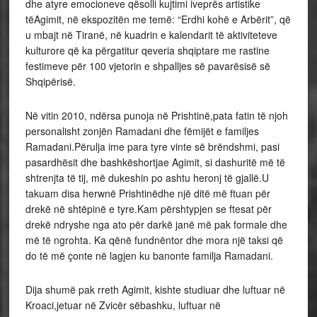
dhe atyre emocioneve qësolli kujtimi iveprës artistike
tëAgimit, në ekspozitën me temë: “Erdhi kohë e Arbërit”, që
u mbajt në Tiranë, në kuadrin e kalendarit të aktiviteteve
kulturore që ka përgatitur qeveria shqiptare me rastine
festimeve për 100 vjetorin e shpalljes së pavarësisë së
Shqipërisë.
Në vitin 2010, ndërsa punoja në Prishtinë,pata fatin të njoh
personalisht zonjën Ramadani dhe fëmijët e familjes
Ramadani.Përulja ime para tyre vinte së brëndshmi, pasi
pasardhësit dhe bashkëshortjae Agimit, si dashuritë më të
shtrenjta të tij, më dukeshin po ashtu heronj të gjallë.U
takuam disa herwnë Prishtinëdhe një ditë më ftuan për
drekë në shtëpinë e tyre.Kam përshtypjen se ftesat për
drekë ndryshe nga ato për darkë janë më pak formale dhe
më të ngrohta. Ka qënë fundnëntor dhe mora një taksi që
do të më çonte në lagjen ku banonte familja Ramadani.
Dija shumë pak rreth Agimit, kishte studiuar dhe luftuar në
Kroaci,jetuar në Zvicër sëbashku, luftuar në