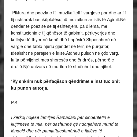
Piktura dhe poezia e tij, muzikaliteti i vargjeve por dhe arti i
tij ushtarak bashkëplotësojnë mozaikun artistik të Agimit.Në
qëndër të poezisë së tij ështënjeriu pa dilema, më
konstitucionin e tij qënësor të gabimit, përkryerjes dhe
kufinjve të thyer në kohë dhë hapësirë.Shpeshherë në
vargje dhe tablo njeriu gjendet në ferr, në purgator,
idealisht në parajsën e lirisë.Atdheu pulson në çdo varg,
lufta përvijohet mes shpresës dhe ëndrrës, përherë e
drejtë.Një univers që meriton të studiohet dhe njihet.
*Ky shkrim nuk përfaqëson qëndrimet e institucionit
ku punon autorja.
P.S
I kërkoj ndjesë familjes Ramadani për sinqeritetin e
kujtimeve të mia, për dashurinë që ndonjëherë mund të
lëndojë dhe për pamjaftueshmërinë e fjalëve të