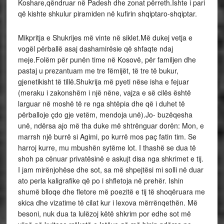
Koshare,qëndruar në Padesh dhe zonat përreth.Ishte i pari
që kishte shkulur piramiden në kufirin shqiptaro-shqiptar.
Mikpritja e Shukrijes më vinte në siklet.Më dukej vetja e
vogël përballë asaj dashamirësie që shfaqte ndaj
meje.Folëm për punën time në Kosovë, për familjen dhe
pastaj u prezantuam me tre fëmijët, të tre të bukur,
gjenetikisht të tillë.Shukrija më pyeti nëse isha e fejuar
(meraku i zakonshëm i një nëne, vajza e së cilës është
larguar në moshë të re nga shtëpia dhe që i duhet të
përballoje çdo gje vetëm, mendoja unë).Jo- buzëqesha
unë, ndërsa ajo më tha duke më shtrënguar dorën: Mon, e
marrsh një burrë si Agimi, po kurrë mos paç fatin tim. Se
harroj kurre, mu mbushën sytëme lot. I thashë se dua të
shoh pa cënuar privatësinë e askujt disa nga shkrimet e tij.
I jam mirënjohëse dhe sot, sa më shpejtësi mi solli në duar
ato perla kaligrafike që po i shfletoja në prehër. Ishin
shumë blloqe dhe fletore më poezitë e tij të shoqëruara me
skica dhe vizatime të cilat kur i lexova mërrënqethën. Më
besoni, nuk dua ta lulëzoj këtë shkrim por edhe sot më