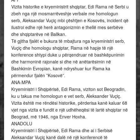
Vizita historike e kryeministrit shqiptar, Edi Rama në Serbi u
zbeh nga një mosmarrëveshje verbale me homologun
serb, Aleksandar Vuçiç mbi çështjen e Kosovës, incident që
ilustroi edhe një herë antagonizmin e thellë mes serbëve
dhe shqiptarëve në Ballkan.
Të gjitha fjalët e bukura të mbajtura nga kryeministri serb,
Vuçiç dhe homologu shqiptar, Rama në hapje të një
konference shtypi duke u përqendruar në bashkëpunimin
dhe harmoninë rajonale si dhe në anëtarësimin në
Bashkimin Evropian, kanë ndryshuar kur Rama ka
përmendur fjalën ”Kosovë”.
ANA-MPA
Kryeministri i Shqipërisë, Edi Rama, viziton sot Beogradin,
ku u takua me homologun e vet serb, Aleksander Vuçiç.
Vizita është me rëndësi historike, përderisa kanë kaluar 68
vjet nga vizita e fundit e një udhëheqësi të lartë shqiptar në
Beograd, më 1946, nga Enver Hoxha.
ANADOLU
Kryeministri i Shqipërisë, Edi Rama dhe ai i Serbisë
Aleksandar Vuçiç kanë dalë në një konferencë të