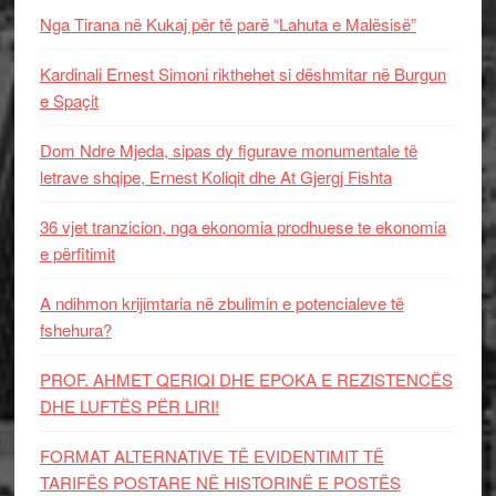
Nga Tirana në Kukaj për të parë “Lahuta e Malësisë”
Kardinali Ernest Simoni rikthehet si dëshmitar në Burgun
e Spaçit
Dom Ndre Mjeda, sipas dy figurave monumentale të
letrave shqipe, Ernest Koliqit dhe At Gjergj Fishta
36 vjet tranzicion, nga ekonomia prodhuese te ekonomia
e përfitimit
A ndihmon krijimtaria në zbulimin e potencialeve të
fshehura?
PROF. AHMET QERIQI DHE EPOKA E REZISTENCЁS
DHE LUFTЁS PЁR LIRI!
FORMAT ALTERNATIVE TË EVIDENTIMIT TË
TARIFËS POSTARE NË HISTORINË E POSTËS