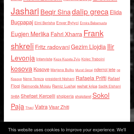
Jashari
dalip greca
Beqir Sina
Elida
Buçpapaj
Enver Bytyci
Elmi Berisha
Ermira Babamusta
Frank
Eugjen Merlika
Fahri Xharra
shkreli
Ilir
Gezim Llojdia
Fritz radovani
Levonja
Interviste
Kolec Traboini
Keze Kozeta Zylo
kosova
Kosove
nderroi jete
Marjana Bulku
ne
Murat Gecaj
Rafaela Prifti
Rafael
Nene Tereza
Kosove
presidenti Nishani
Floqi
Raimonda Moisiu
Ramiz Lushaj
reshat kripa
Sadik Elshani
Sokol
Shefqet Kercelli
shqiperia
shqiptaret
SHBA
Paja
Vatra
Visar Zhiti
Thaci
This website uses cookies to improve your experience. We'll