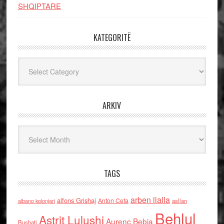
SHQIPTARE
KATEGORITË
Kategoritë
ARKIV
Arkiv
TAGS
arben llalla
alfons Grishaj
Anton Cefa
asllan
albano kolonjari
Behlul
Astrit Lulushi
Aurenc Bebja
Bushati