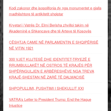
Kodi zakonor dhe isopolifonia dy nga monumentet e gjalla
madhështore të antikitetit shqiptar
Kryetari i Vatrës Dr. Elmi Berisha zhvilloi takim në
Akademinë e Shkencave dhe të Arteve të Kosovës
ÇËSHTJA ÇAME NË PARLAMENTIN E SHQIPËRISË
NË VITIN 1921
300 VJET KUJTESË DHE IDENTITET-TRYEZË E
RRUMBULLAKËT NË OSTROS TË KRAJËS PËR
SHPËRNGULJEN E ARBËRESHËVE NGA TREVA
KRAJË-SHESTAN NË ZARË TË DALMACISË
SHPOPULLIMI, PUSHTIMI I SHEKULLIT XXI
VATRA’s Letter to President Trump: End the Hague
Injustice