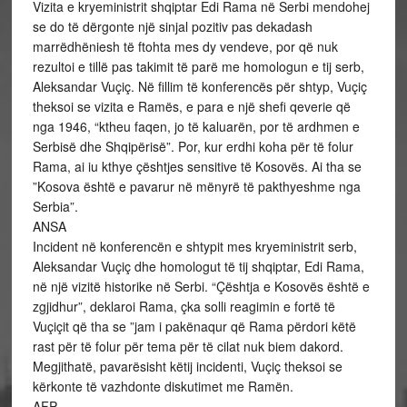
Vizita e kryeministrit shqiptar Edi Rama në Serbi mendohej
se do të dërgonte një sinjal pozitiv pas dekadash
marrëdhëniesh të ftohta mes dy vendeve, por që nuk
rezultoi e tillë pas takimit të parë me homologun e tij serb,
Aleksandar Vuçiç. Në fillim të konferencës për shtyp, Vuçiç
theksoi se vizita e Ramës, e para e një shefi qeverie që
nga 1946, “ktheu faqen, jo të kaluarën, por të ardhmen e
Serbisë dhe Shqipërisë”. Por, kur erdhi koha për të folur
Rama, ai iu kthye çështjes sensitive të Kosovës. Ai tha se
”Kosova është e pavarur në mënyrë të pakthyeshme nga
Serbia”.
ANSA
Incident në konferencën e shtypit mes kryeministrit serb,
Aleksandar Vuçiç dhe homologut të tij shqiptar, Edi Rama,
në një vizitë historike në Serbi. “Çështja e Kosovës është e
zgjidhur”, deklaroi Rama, çka solli reagimin e fortë të
Vuçiçit që tha se ”jam i pakënaqur që Rama përdori këtë
rast për të folur për tema për të cilat nuk biem dakord.
Megjithatë, pavarësisht këtij incidenti, Vuçiç theksoi se
kërkonte të vazhdonte diskutimet me Ramën.
AFP