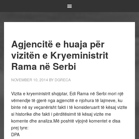
Agjencitë e huaja për
vizitën e Kryeministrit
Rama në Serbi
NOVEMBER 10, 2014
BY
DGRECA
Vizita e kryeministrit shqiptar, Edi Rama në Serbi mori një
vëmendje të gjerë nga agjencitë e njohura të lajmeve, ku
binte në sy veçanërisht fakti i të konsideruarit të kësaj vizite
si historike dhe fakti i përditësimit të kësaj vizite me
komente dhe analiza.Më poshtë vijojnë komentet e disa
prej tyre:
DPA