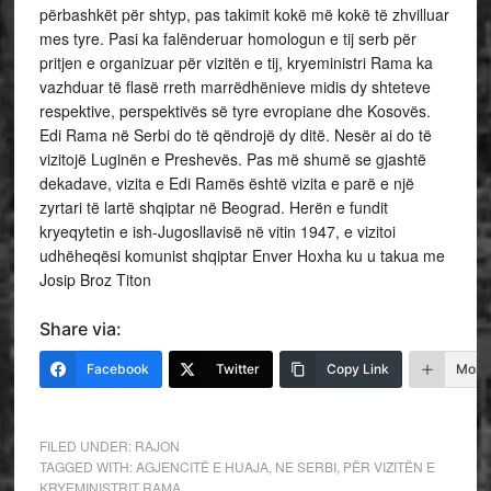
përbashkët për shtyp, pas takimit kokë më kokë të zhvilluar
mes tyre. Pasi ka falënderuar homologun e tij serb për
pritjen e organizuar për vizitën e tij, kryeministri Rama ka
vazhduar të flasë rreth marrëdhënieve midis dy shteteve
respektive, perspektivës së tyre evropiane dhe Kosovës.
Edi Rama në Serbi do të qëndrojë dy ditë. Nesër ai do të
vizitojë Luginën e Preshevës. Pas më shumë se gjashtë
dekadave, vizita e Edi Ramës është vizita e parë e një
zyrtari të lartë shqiptar në Beograd. Herën e fundit
kryeqytetin e ish-Jugosllavisë në vitin 1947, e vizitoi
udhëheqësi komunist shqiptar Enver Hoxha ku u takua me
Josip Broz Titon
Share via:
Facebook
Twitter
Copy Link
More
FILED UNDER:
RAJON
TAGGED WITH:
AGJENCITË E HUAJA
,
NE SERBI
,
PËR VIZITËN E
KRYEMINISTRIT RAMA