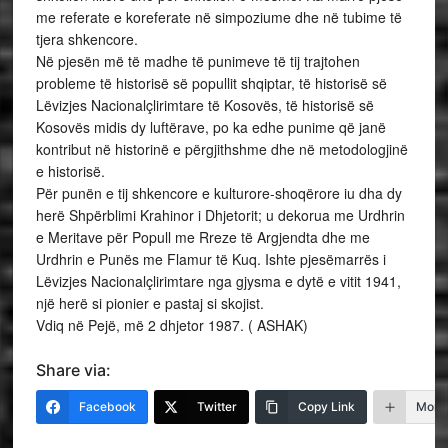
me referate e koreferate në simpoziume dhe në tubime të
tjera shkencore.
Në pjesën më të madhe të punimeve të tij trajtohen
probleme të historisë së popullit shqiptar, të historisë së
Lëvizjes Nacionalçlirimtare të Kosovës, të historisë së
Kosovës midis dy luftërave, po ka edhe punime që janë
kontribut në historinë e përgjithshme dhe në metodologjinë
e historisë.
Për punën e tij shkencore e kulturore-shoqërore iu dha dy
herë Shpërblimi Krahinor i Dhjetorit; u dekorua me Urdhrin
e Meritave për Popull me Rreze të Argjendta dhe me
Urdhrin e Punës me Flamur të Kuq. Ishte pjesëmarrës i
Lëvizjes Nacionalçlirimtare nga gjysma e dytë e vitit 1941,
një herë si pionier e pastaj si skojist.
Vdiq në Pejë, më 2 dhjetor 1987. ( ASHAK)
Share via:
Facebook
Twitter
Copy Link
More