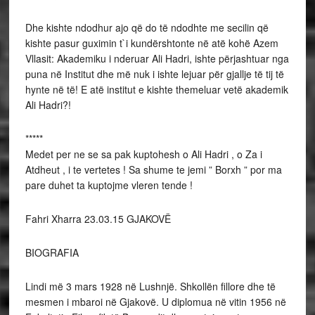
Dhe kishte ndodhur ajo që do të ndodhte me secilin që
kishte pasur guximin t`i kundërshtonte në atë kohë Azem
Vllasit: Akademiku i nderuar Ali Hadri, ishte përjashtuar nga
puna në Institut dhe më nuk i ishte lejuar për gjallje të tij të
hynte në të! E atë institut e kishte themeluar vetë akademik
Ali Hadri?!
*****
Medet per ne se sa pak kuptohesh o Ali Hadri , o Za i
Atdheut , i te vertetes ! Sa shume te jemi ” Borxh ” por ma
pare duhet ta kuptojme vleren tende !
Fahri Xharra 23.03.15 GJAKOVË
BIOGRAFIA
Lindi më 3 mars 1928 në Lushnjë. Shkollën fillore dhe të
mesmen i mbaroi në Gjakovë. U diplomua në vitin 1956 në