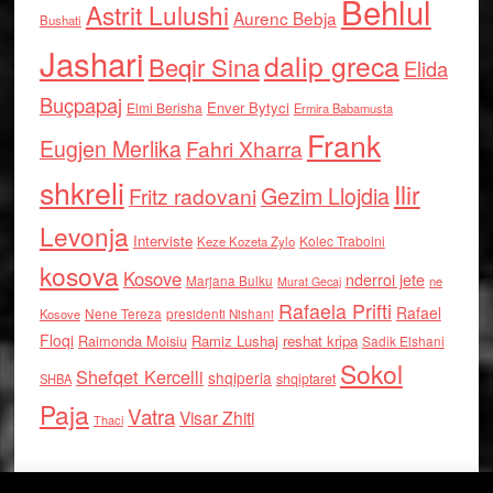
Behlul
Astrit Lulushi
Aurenc Bebja
Bushati
Jashari
dalip greca
Beqir Sina
Elida
Buçpapaj
Enver Bytyci
Elmi Berisha
Ermira Babamusta
Frank
Eugjen Merlika
Fahri Xharra
shkreli
Ilir
Gezim Llojdia
Fritz radovani
Levonja
Interviste
Kolec Traboini
Keze Kozeta Zylo
kosova
Kosove
nderroi jete
Marjana Bulku
ne
Murat Gecaj
Rafaela Prifti
Rafael
Nene Tereza
Kosove
presidenti Nishani
Floqi
Raimonda Moisiu
Ramiz Lushaj
reshat kripa
Sadik Elshani
Sokol
Shefqet Kercelli
shqiperia
shqiptaret
SHBA
Paja
Vatra
Visar Zhiti
Thaci