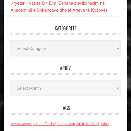
Kryetari i Vatrës Dr. Elmi Berisha zhvilloi takim në
Akademinë e Shkencave dhe të Arteve të Kosovës
KATEGORITË
Kategoritë
ARKIV
Arkiv
TAGS
arben llalla
alfons Grishaj
Anton Cefa
asllan
albano kolonjari