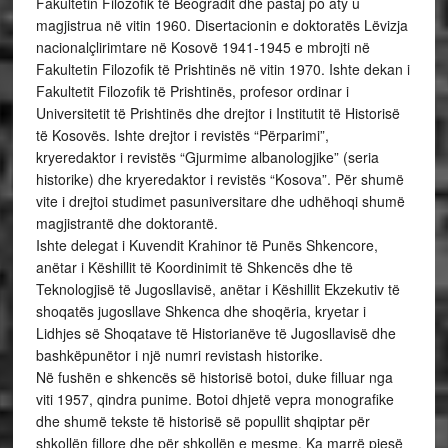
Fakultetin Filozofik të Beogradit dhe pastaj po aty u
magjistrua në vitin 1960. Disertacionin e doktoratës Lëvizja
nacionalçlirimtare në Kosovë 1941-1945 e mbrojti në
Fakultetin Filozofik të Prishtinës në vitin 1970. Ishte dekan i
Fakultetit Filozofik të Prishtinës, profesor ordinar i
Universitetit të Prishtinës dhe drejtor i Institutit të Historisë
të Kosovës. Ishte drejtor i revistës “Përparimi”,
kryeredaktor i revistës “Gjurmime albanologjike” (seria
historike) dhe kryeredaktor i revistës “Kosova”. Për shumë
vite i drejtoi studimet pasuniversitare dhe udhëhoqi shumë
magjistrantë dhe doktorantë.
Ishte delegat i Kuvendit Krahinor të Punës Shkencore,
anëtar i Këshillit të Koordinimit të Shkencës dhe të
Teknologjisë të Jugosllavisë, anëtar i Këshillit Ekzekutiv të
shoqatës jugosllave Shkenca dhe shoqëria, kryetar i
Lidhjes së Shoqatave të Historianëve të Jugosllavisë dhe
bashkëpunëtor i një numri revistash historike.
Në fushën e shkencës së historisë botoi, duke filluar nga
viti 1957, qindra punime. Botoi dhjetë vepra monografike
dhe shumë tekste të historisë së popullit shqiptar për
shkollën fillore dhe për shkollën e mesme. Ka marrë pjesë