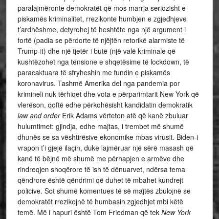
paralajmëronte demokratët që mos marrja seriozisht e
piskamës kriminalitet, rrezikonte humbjen e zgjedhjeve
t’ardhëshme, detyrohej të heshtëte nga një argument i
fortë (padia se përdorte të njëjtën retorikë alarmiste të
Trump-it) dhe një tjetër i butë (një valë kriminale që
kushtëzohet nga tensione e shqetësime të lockdown, të
paracaktuara të sfryheshin me fundin e piskamës
koronavirus. Tashmë Amerika del nga pandemia por
krimineli nuk tërhiqet dhe vota e përparimtarit New York që
vlerëson, qoftë edhe përkohësisht kandidatin demokratik
law and order
Erik Adams vërteton atë që kanë zbuluar
hulumtimet: gjindja, edhe majtas, i trembet më shumë
dhunës se sa vështirësive ekonomike mbas virusit. Biden-i
vrapon t’i gjejë ilaçin, duke lajmëruar një sërë masash që
kanë të bëjnë më shumë me përhapjen e armëve dhe
rindreqjen shoqërore të ish të dënuarvet, ndërsa tema
qëndrore është qëndrimi që duhet të mbahet kundrejt
policive. Sot shumë komentues të së majtës zbulojnë se
demokratët rrezikojnë të humbasin zgjedhjet mbi këtë
temë. Më i hapuri është Tom Friedman që tek
New York