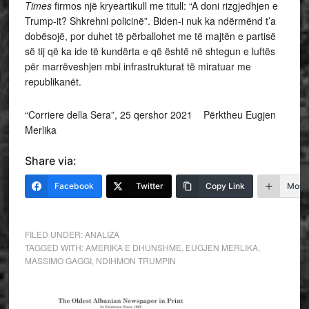
Times
firmos një kryeartikull me titull: “A doni rizgjedhjen e
Trump-it? Shkrehni policinë”. Biden-i nuk ka ndërmënd t’a
dobësojë, por duhet të përballohet me të majtën e partisë
së tij që ka ide të kundërta e që është në shtegun e luftës
për marrëveshjen mbi infrastrukturat të miratuar me
republikanët.
“Corriere della Sera”, 25 qershor 2021 Përktheu Eugjen
Merlika
Share via:
Facebook
Twitter
Copy Link
More
FILED UNDER:
ANALIZA
TAGGED WITH:
AMERIKA E DHUNSHME
,
EUGJEN MERLIKA
,
MASSIMO GAGGI
,
NDIHMON TRUMPIN