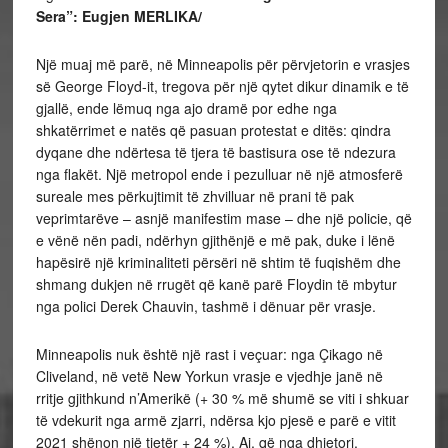
Sera”: Eugjen MERLIKA/
Një muaj më parë, në Minneapolis për përvjetorin e vrasjes
së George Floyd-it, tregova për një qytet dikur dinamik e të
gjallë, ende lëmuq nga ajo dramë por edhe nga
shkatërrimet e natës që pasuan protestat e ditës: qindra
dyqane dhe ndërtesa të tjera të bastisura ose të ndezura
nga flakët. Një metropol ende i pezulluar në një atmosferë
sureale mes përkujtimit të zhvilluar në prani të pak
veprimtarëve – asnjë manifestim mase – dhe një policie, që
e vënë nën padi, ndërhyn gjithënjë e më pak, duke i lënë
hapësirë një kriminaliteti përsëri në shtim të fuqishëm dhe
shmang dukjen në rrugët që kanë parë Floydin të mbytur
nga polici Derek Chauvin, tashmë i dënuar për vrasje.
Minneapolis nuk është një rast i veçuar: nga Çikago në
Cliveland, në vetë New Yorkun vrasje e vjedhje janë në
rritje gjithkund n’Amerikë (+ 30 % më shumë se viti i shkuar
të vdekurit nga armë zjarri, ndërsa kjo pjesë e parë e vitit
2021 shënon një tjetër + 24 %). Ai, që nga dhjetori,