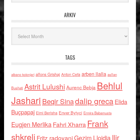
ARKIV
Arkiv
TAGS
arben llalla
alfons Grishaj
Anton Cefa
asllan
albano kolonjari
Behlul
Astrit Lulushi
Aurenc Bebja
Bushati
Jashari
dalip greca
Beqir Sina
Elida
Buçpapaj
Enver Bytyci
Elmi Berisha
Ermira Babamusta
Frank
Eugjen Merlika
Fahri Xharra
shkreli
Ilir
Gezim Llojdia
Fritz radovani