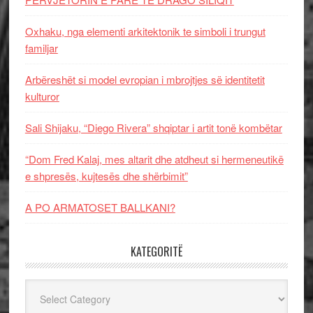
Oxhaku, nga elementi arkitektonik te simboli i trungut
familjar
Arbëreshët si model evropian i mbrojtjes së identitetit
kulturor
Sali Shijaku, “Diego Rivera” shqiptar i artit tonë kombëtar
“Dom Fred Kalaj, mes altarit dhe atdheut si hermeneutikë
e shpresës, kujtesës dhe shërbimit”
A PO ARMATOSET BALLKANI?
KATEGORITË
Kategoritë