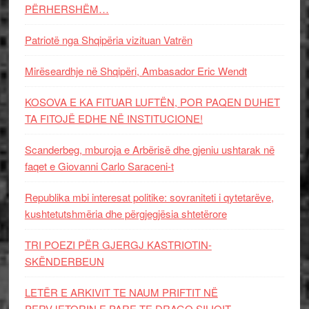
PËRHERSHËM…
Patriotë nga Shqipëria vizituan Vatrën
Mirëseardhje në Shqipëri, Ambasador Eric Wendt
KOSOVA E KA FITUAR LUFTËN, POR PAQEN DUHET
TA FITOJË EDHE NË INSTITUCIONE!
Scanderbeg, mburoja e Arbërisë dhe gjeniu ushtarak në
faqet e Giovanni Carlo Saraceni-t
Republika mbi interesat politike: sovraniteti i qytetarëve,
kushtetutshmëria dhe përgjegjësia shtetërore
TRI POEZI PËR GJERGJ KASTRIOTIN-
SKËNDERBEUN
LETËR E ARKIVIT TE NAUM PRIFTIT NË
PERVJETORIN E PARE TE DRAGO SILIQIT