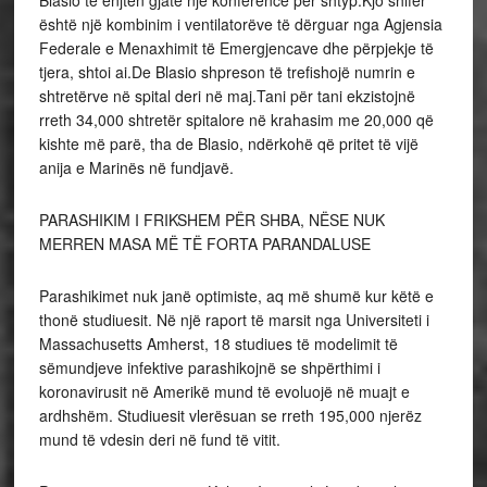
Blasio të enjten gjatë një konference për shtyp.Kjo shifër
është një kombinim i ventilatorëve të dërguar nga Agjensia
Federale e Menaxhimit të Emergjencave dhe përpjekje të
tjera, shtoi ai.De Blasio shpreson të trefishojë numrin e
shtretërve në spital deri në maj.Tani për tani ekzistojnë
rreth 34,000 shtretër spitalore në krahasim me 20,000 që
kishte më parë, tha de Blasio, ndërkohë që pritet të vijë
anija e Marinës në fundjavë.
PARASHIKIM I FRIKSHEM PËR SHBA, NËSE NUK
MERREN MASA MË TË FORTA PARANDALUSE
Parashikimet nuk janë optimiste, aq më shumë kur këtë e
thonë studiuesit. Në një raport të marsit nga Universiteti i
Massachusetts Amherst, 18 studiues të modelimit të
sëmundjeve infektive parashikojnë se shpërthimi i
koronavirusit në Amerikë mund të evoluojë në muajt e
ardhshëm. Studiuesit vlerësuan se rreth 195,000 njerëz
mund të vdesin deri në fund të vitit.