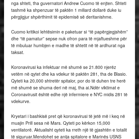
nga shteti, tha guvernatori Andrew Cuomo të enjten. Shteti
tashmë ka shpenzuar të paktën 1 miliard dollarë duke iu
përgjigjur shpërthimit të epidemisë së deritanishme.
Cuomo kritikoi lehtësimin e paketuar si “të papërgjegjshëm”
dhe “të pamatur” sepse nuk ofron para të mjaftueshme për
të mbuluar humbjen e madhe të shtetit në të ardhurat nga
taksat.
Koronavirusi ka infektuar më shumë se 21.800 njerëz
vetëm në qytet dhe ka vdekur të paktën 281, tha de Blasio.
Qyteti ka 20,000 shtretër spitalor, por do të duhen tre herë
më shumë se shuma deri në maj, tha ai.Ndër viktimat e
Coronavirusit është edhe një infermiere e NYC midis 281 të
vdekurve.
Kryetari i bashkisë pret që koronavirusi të jetë më i keq në
muajin Prill sesa në Mars. Qyteti po kërkon 15,000
ventilatorë. Aktualisht qyteti ka rreth një të gjashtën e totalit
të siguruar.Mendohet se anija spitalore e Marinës USNS