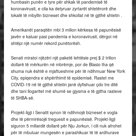
humbasin punën e tyre për shkak të pandemisë të
koronavirusit, e cila ka detyruar zyrtarët shtetërorë dhe
lokalë të mbyllin bizneset dhe shkollat ​​në të gjithë shtetin .
Amerikanët paraqitën mbi 3 milion kërkesa të papunësisë
javën e kaluar pasi pandemia e koronavirusit, dërgoi në
shtëpi një numër rekord punëtorësh.
Senati miratoi njëzëri një paketë lehtësie prej $ 2 trilion
dollarë të mërkurën në mbrëmje, por de Blasio tha që
shuma nuk është e mjaftueshme për të ndihmuar New York
City, epiqendra e shpërthimit të epidemisë. Rastet me
COVID-19 në të gjithë shtetin janë dyfishuar çdo tre ditë
dhe tani llogaritet më shumë se gjysma e të gjitha rasteve
të SHBA-së.
Projekt-ligji i Senatit synon të ndihmojë bizneset e vogla
dhe të përmirësojë treguesit e papunësisë. Projekt-ligji
siguron 5 miliardë dollarë për Nju Jorkun, i cili nuk afrohet
për të mbuluar mungesën e parashikuar të të ardhurave