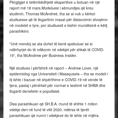
Përgjigjet e tetëmbëdhjetë ekspertëve u botuan në një
raport më 18 mars.Modeluesi i sëmundjes që kreu
studimin, Thomas McAndreë, tha se ai nuk u kërkoi
studiuesve që të llogaritnin masat për distancimin shoqëror
në modelet e tyre, por studiuesit e kishin mundësinë e këtij
parashikimi.
“Unë mendoj se ata duhet të kenë spekuluar se si
ndërhyrjet do të ndikonin në vdekjet për shkak të COVID-
19”, tha McAndrew për Business Insider.
Një studiues i përfshirë në raport – Andrew Lover, një
epidemiolog nga Universiteti i Masaçusets – tha se modeli i
tij ishte i bazuar në shpërthime e COVID-19 në vende të
tjera, pastaj i përshtati për normat e testimit në SHBA dhe
llogariti densitetin e popullsisë.
Disa parashikuan që SH.B.A. mund të shihte 1 milion
vdekje deri në fund të vitit 2020, ndërsa të tjerët
parashikuan që numri i vdekjeve do të ishte në mijëra.