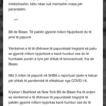
infektoheshin, këto nëse nuk merreshin masa për
parandalim.
***
Bill de Blasio: Të paktën gjysmë milioni Njujorkezë do të
jenë të papunë
Vlerësimet e të të dhënave të papunësisë tregojnë së paku
se gjysmë milioni njujorkezë e kanë humbur ose do të
humbasin punën e tyre për shkak të koronavirusit, tha de
Blasio.
Mbi 3 milion të papunë në SHBA u raportuan javën e kaluar
për shkak të pandemisë të shkaktuar nga COVID-19.
Kryetari i Bashkisë së New York Bill de Blasio tha të enjten
se vlerësimet e të dhënave të papunësisë tregojnë të
paktën gjysmë milioni njujorkas kanë humbur ose do të