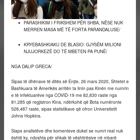
PARASHIKIM I FRIKSHEM PËR SHBA, NËSE NUK
MERREN MASA MË TË FORTA PARANDALUSE/
KRYEBASHKIAKU DE BLASIO: GJYSËM MILIONI
NJUJORKEZË DO TË MBETEN PA PUNË/
NGA DALIP GRECA/
Sipas të dhënave të ditës së Enjte, 26 mars 2020, Shtetet e
Bashkuara të Amerikës arritën ta linin pas Kinën me numrin
e të infektuarëve nga COVID-19 me 82,830 raste nga
81,285 që regjistron Kina, ndërkohë që Bota numëronte
528,487 raste, sipas statistikave që ofron Universitetit
Johns Hopkins.
Siaps analistëve dhe komenteve duket se numri real nuk
është ky, ndoshta për shkak të vështirësive në mbarë