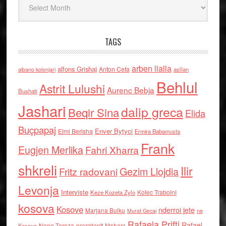
TAGS
arben llalla
alfons Grishaj
Anton Cefa
asllan
albano kolonjari
Behlul
Astrit Lulushi
Aurenc Bebja
Bushati
Jashari
dalip greca
Beqir Sina
Elida
Buçpapaj
Enver Bytyci
Elmi Berisha
Ermira Babamusta
Frank
Eugjen Merlika
Fahri Xharra
shkreli
Ilir
Gezim Llojdia
Fritz radovani
Levonja
Interviste
Kolec Traboini
Keze Kozeta Zylo
kosova
Kosove
nderroi jete
Marjana Bulku
ne
Murat Gecaj
Rafaela Prifti
Rafael
Nene Tereza
Kosove
presidenti Nishani