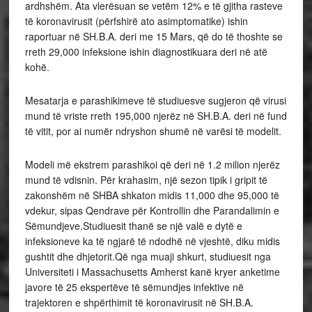
ardhshëm. Ata vlerësuan se vetëm 12% e të gjitha rasteve
të koronavirusit (përfshirë ato asimptomatike) ishin
raportuar në SH.B.A. deri me 15 Mars, që do të thoshte se
rreth 29,000 infeksione ishin diagnostikuara deri në atë
kohë.
Mesatarja e parashikimeve të studiuesve sugjeron që virusi
mund të vriste rreth 195,000 njerëz në SH.B.A. deri në fund
të vitit, por ai numër ndryshon shumë në varësi të modelit.
Modeli më ekstrem parashikoi që deri në 1.2 milion njerëz
mund të vdisnin. Për krahasim, një sezon tipik i gripit të
zakonshëm në SHBA shkaton midis 11,000 dhe 95,000 të
vdekur, sipas Qendrave për Kontrollin dhe Parandalimin e
Sëmundjeve.Studiuesit thanë se një valë e dytë e
infeksioneve ka të ngjarë të ndodhë në vjeshtë, diku midis
gushtit dhe dhjetorit.Që nga muaji shkurt, studiuesit nga
Universiteti i Massachusetts Amherst kanë kryer anketime
javore të 25 ekspertëve të sëmundjes infektive në
trajektoren e shpërthimit të koronavirusit në SH.B.A.