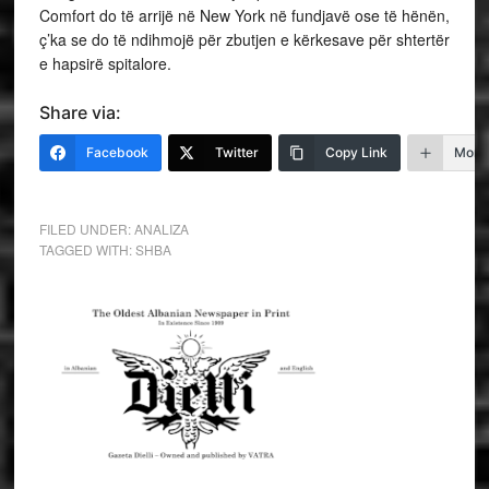
Comfort do të arrijë në New York në fundjavë ose të hënën,
ç’ka se do të ndihmojë për zbutjen e kërkesave për shtertër
e hapsirë spitalore.
Share via:
Facebook
Twitter
Copy Link
More
FILED UNDER:
ANALIZA
TAGGED WITH:
SHBA