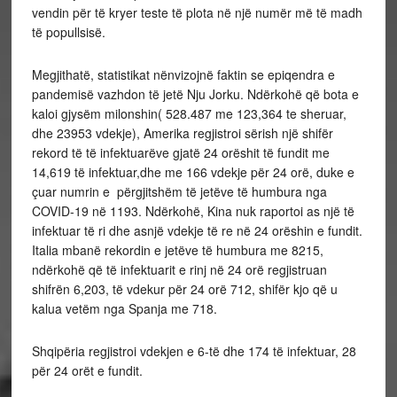
vendin për të kryer teste të plota në një numër më të madh
të popullsisë.
Megjithatë, statistikat nënvizojnë faktin se epiqendra e
pandemisë vazhdon të jetë Nju Jorku. Ndërkohë që bota e
kaloi gjysëm milonshin( 528.487 me 123,364 te sheruar,
dhe 23953 vdekje), Amerika regjistroi sërish një shifër
rekord të të infektuarëve gjatë 24 orëshit të fundit me
14,619 të infektuar,dhe me 166 vdekje për 24 orë, duke e
çuar numrin e përgjitshëm të jetëve të humbura nga
COVID-19 në 1193. Ndërkohë, Kina nuk raportoi as një të
infektuar të ri dhe asnjë vdekje të re në 24 orëshin e fundit.
Italia mbanë rekordin e jetëve të humbura me 8215,
ndërkohë që të infektuarit e rinj në 24 orë regjistruan
shifrën 6,203, të vdekur për 24 orë 712, shifër kjo që u
kalua vetëm nga Spanja me 718.
Shqipëria regjistroi vdekjen e 6-të dhe 174 të infektuar, 28
për 24 orët e fundit.