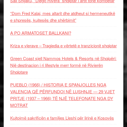
Sali Shijaku, “Diego Rivera” shqiptar i artit tonë kombëtar
“Dom Fred Kalaj, mes altarit dhe atdheut si hermeneutikë
e shpresës, kujtesës dhe shërbimit”
A PO ARMATOSET BALLKANI?
Kriza e vlerave – Tragjedia e vërtetë e tranzicionit shqiptar
Green Coast sjell Nammos Hotels & Resorts në Shqipëri:
Një destinacion i ri lifestyle merr formë në Rivierën
Shqiptare
PUEBLO (1966) / HISTORIA E SPANJOLLES NGA
VALENCIA QË PËRFUNDOI NË LUSHNJE — 29 VJET
PRITJE (1937 – 1966) TË NJË TELEFONATE NGA DY
MOTRAT
Kujtojmë sakrificën e familjes Lleshi për lirinë e Kosovës