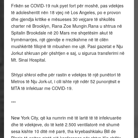
Frikën se COVID-19 nuk pyet fort për moshë, pas vdekjes
të adoleshentit nën 18 vjeç në Los Angeles, po e provon
dhe gjendja kritike e mësueses 30 vejçare të shkollës
charter në Brooklyn, Rana Zoe Mungin.Rana u shtrua në
Spitalin Brookdale në 20 Mars me shqetësim akut të
frymëmarrjes, një gjendje e rrezikshme në të cilën
mushkëritë fillojnë të mbushen me ujë. Pasi gazetat e Nju
Jorkut shkruan për çështjen e saj, u sigurua transferimi në
Mt. Sinai Hospital.
Shtypi shkroi edhe për rastin e vdekjes të një punëtori të
Metros të Nju Jork-ut, i cili ishte një ndër 52 punonjësit e
MTA të infektuar me COVID-19.
***
New York City, që ka numrin më të lartë të të infekruarëe
dhe të vdekjeve, do të ketë 2.500 ventilatorë më shumë
sesa kishte 10 ditë më parë, tha kryebashkiaku Bill de