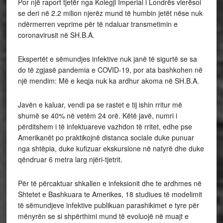
Por një raport tjetër nga Kolegji Imperial i Londrës vlerësoi
se deri në 2.2 milion njerëz mund të humbin jetët nëse nuk
ndërmerren veprime për të ndaluar transmetimin e
coronavirusit në SH.B.A.
Ekspertët e sëmundjes infektive nuk janë të sigurtë se sa
do të zgjasë pandemia e COVID-19, por ata bashkohen në
një mendim: Më e keqja nuk ka ardhur akoma në SH.B.A.
Javën e kaluar, vendi pa se rastet e tij ishin rritur më
shumë se 40% në vetëm 24 orë. Këtë javë, numri i
përditshem i të infektuareve vazhdon të rritet, edhe pse
Amerikanët po praktikojnë distanca sociale duke punuar
nga shtëpia, duke kufizuar ekskursione në natyrë dhe duke
qëndruar 6 metra larg njëri-tjetrit.
Për të përcaktuar shkallen e infeksionit dhe te ardhmes në
Shtetet e Bashkuara te Amerikes, 18 studiues të modelimit
të sëmundjeve infektive publikuan parashikimet e tyre për
mënyrën se si shpërthimi mund të evoluojë në muajt e