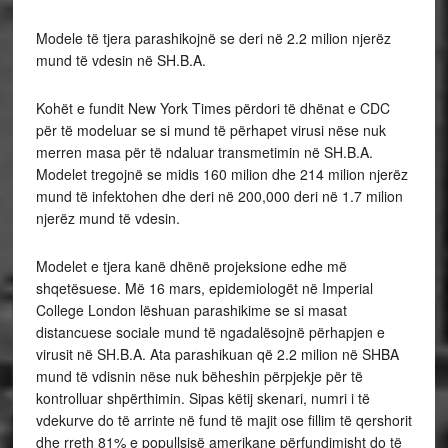
Modele të tjera parashikojnë se deri në 2.2 milion njerëz
mund të vdesin në SH.B.A.
Kohët e fundit New York Times përdori të dhënat e CDC
për të modeluar se si mund të përhapet virusi nëse nuk
merren masa për të ndaluar transmetimin në SH.B.A.
Modelet tregojnë se midis 160 milion dhe 214 milion njerëz
mund të infektohen dhe deri në 200,000 deri në 1.7 milion
njerëz mund të vdesin.
Modelet e tjera kanë dhënë projeksione edhe më
shqetësuese. Më 16 mars, epidemiologët në Imperial
College London lëshuan parashikime se si masat
distancuese sociale mund të ngadalësojnë përhapjen e
virusit në SH.B.A. Ata parashikuan që 2.2 milion në SHBA
mund të vdisnin nëse nuk bëheshin përpjekje për të
kontrolluar shpërthimin. Sipas këtij skenari, numri i të
vdekurve do të arrinte në fund të majit ose fillim të qershorit
dhe rreth 81% e popullsisë amerikane përfundimisht do të