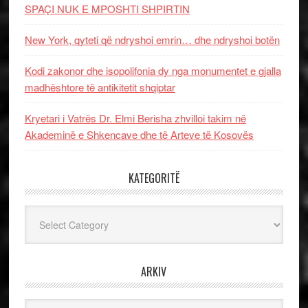
SPAÇI NUK E MPOSHTI SHPIRTIN
New York, qyteti që ndryshoi emrin… dhe ndryshoi botën
Kodi zakonor dhe isopolifonia dy nga monumentet e gjalla
madhështore të antikitetit shqiptar
Kryetari i Vatrës Dr. Elmi Berisha zhvilloi takim në
Akademinë e Shkencave dhe të Arteve të Kosovës
KATEGORITË
Kategoritë
ARKIV
Arkiv