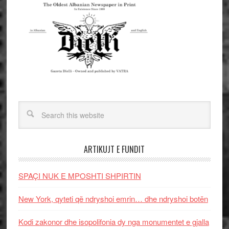
ARTIKUJT E FUNDIT
SPAÇI NUK E MPOSHTI SHPIRTIN
New York, qyteti që ndryshoi emrin… dhe ndryshoi botën
Kodi zakonor dhe isopolifonia dy nga monumentet e gjalla