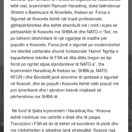
këtë rast, kryeministri Ramush Haradinaj, duke falënderuar
Shtetet e Bashkuara të Amerikës, theksoi se Forca e
Sigurisë së Kosovës është një trupë profesionale,
gjithëpërfshirëse dhe është shembulli më i mirë i ecjes së
përbashkët të Kosovës me SHBA-të dhe NATO-n.“Sot, ne
po bëhemi dëshmitarë të një ngjarjeje të madhe për
popullin e Kosovës. Forca jonë e sigurisë po modernizohet
me teknikë ushtarake shumë funksionale ‘Hamvi’ Ngritja e
kapaciteteve teknike të FSK-së dita-ditës tregon se kjo
forcë po ngritet sipas standardeve të NATO-s’’, tha
kryeministri Haradinaj.Ai theksoi se, SHBA-ja, NATO,
KFOR-i dhe Bondstilli janë sinonime të qetësisë e sigurisë
në Kosovë, dhe se populli i Kosovës është ndër popujt më
pro amerikanë dhe i qëndron besnik miqësisë së
përhershme me SHBA-të.
Në fund të fjalës kryeministri i Haradinaj tha: “Kosova
është rreshtuar me ushtritë e lirisë dhe të paqes.
Tranzicioni i FSK-së do të bëhet në koordinim të plotë dhe
me mbështetjen e aleatëve tanë strategjikë. Kosova nga