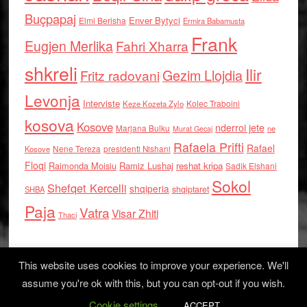
Buçpapaj
Enver Bytyci
Elmi Berisha
Ermira Babamusta
Frank
Eugjen Merlika
Fahri Xharra
shkreli
Ilir
Gezim Llojdia
Fritz radovani
Levonja
Interviste
Kolec Traboini
Keze Kozeta Zylo
kosova
Kosove
nderroi jete
Marjana Bulku
ne
Murat Gecaj
Rafaela Prifti
Rafael
Nene Tereza
Kosove
presidenti Nishani
Floqi
Raimonda Moisiu
Ramiz Lushaj
reshat kripa
Sadik Elshani
Sokol
Shefqet Kercelli
shqiperia
shqiptaret
SHBA
Paja
Vatra
Visar Zhiti
Thaci
This website uses cookies to improve your experience. We'll
assume you're ok with this, but you can opt-out if you wish.
Cookie settings
Log in
ACCEPT