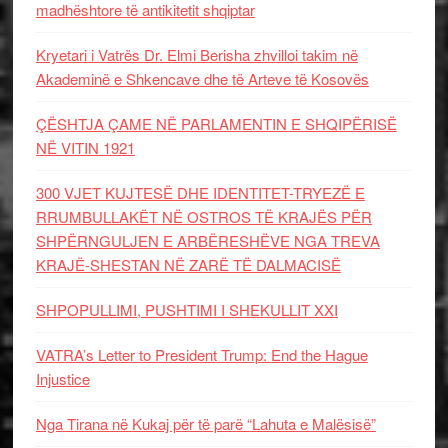
madhështore të antikitetit shqiptar
Kryetari i Vatrës Dr. Elmi Berisha zhvilloi takim në
Akademinë e Shkencave dhe të Arteve të Kosovës
ÇËSHTJA ÇAME NË PARLAMENTIN E SHQIPËRISË
NË VITIN 1921
300 VJET KUJTESË DHE IDENTITET-TRYEZË E
RRUMBULLAKËT NË OSTROS TË KRAJËS PËR
SHPËRNGULJEN E ARBËRESHËVE NGA TREVA
KRAJË-SHESTAN NË ZARË TË DALMACISË
SHPOPULLIMI, PUSHTIMI I SHEKULLIT XXI
VATRA’s Letter to President Trump: End the Hague
Injustice
Nga Tirana në Kukaj për të parë “Lahuta e Malësisë”