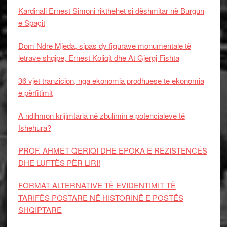
Kardinali Ernest Simoni rikthehet si dëshmitar në Burgun
e Spaçit
Dom Ndre Mjeda, sipas dy figurave monumentale të
letrave shqipe, Ernest Koliqit dhe At Gjergj Fishta
36 vjet tranzicion, nga ekonomia prodhuese te ekonomia
e përfitimit
A ndihmon krijimtaria në zbulimin e potencialeve të
fshehura?
PROF. AHMET QERIQI DHE EPOKA E REZISTENCЁS
DHE LUFTЁS PЁR LIRI!
FORMAT ALTERNATIVE TË EVIDENTIMIT TË
TARIFËS POSTARE NË HISTORINË E POSTËS
SHQIPTARE