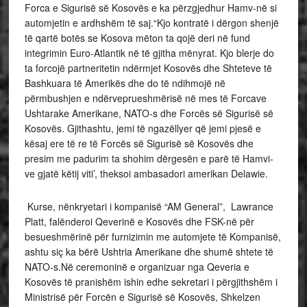
Forca e Sigurisë së Kosovës e ka përzgjedhur Hamv-në si
automjetin e ardhshëm të saj.“Kjo kontratë i dërgon shenjë
të qartë botës se Kosova mëton ta qojë deri në fund
integrimin Euro-Atlantik në të gjitha mënyrat. Kjo blerje do
ta forcojë partneritetin ndërmjet Kosovës dhe Shteteve të
Bashkuara të Amerikës dhe do të ndihmojë në
përmbushjen e ndërveprueshmërisë në mes të Forcave
Ushtarake Amerikane, NATO-s dhe Forcës së Sigurisë së
Kosovës. Gjithashtu, jemi të ngazëllyer që jemi pjesë e
kësaj ere të re të Forcës së Sigurisë së Kosovës dhe
presim me padurim ta shohim dërgesën e parë të Hamvi-
ve gjatë këtij viti’, theksoi ambasadori amerikan Delawie.
Kurse, nënkryetari i kompanisë “AM General”, Lawrance
Platt, falënderoi Qeverinë e Kosovës dhe FSK-në për
besueshmërinë për furnizimin me automjete të Kompanisë,
ashtu siç ka bërë Ushtria Amerikane dhe shumë shtete të
NATO-s.Në ceremoninë e organizuar nga Qeveria e
Kosovës të pranishëm ishin edhe sekretari i përgjithshëm i
Ministrisë për Forcën e Sigurisë së Kosovës, Shkelzen