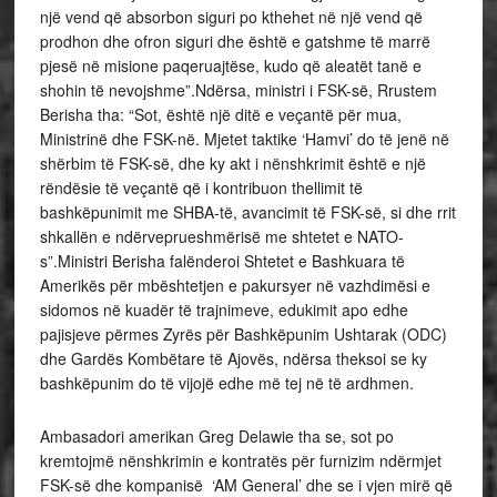
një vend që absorbon siguri po kthehet në një vend që
prodhon dhe ofron siguri dhe është e gatshme të marrë
pjesë në misione paqeruajtëse, kudo që aleatët tanë e
shohin të nevojshme”.Ndërsa, ministri i FSK-së, Rrustem
Berisha tha: “Sot, është një ditë e veçantë për mua,
Ministrinë dhe FSK-në. Mjetet taktike ‘Hamvi’ do të jenë në
shërbim të FSK-së, dhe ky akt i nënshkrimit është e një
rëndësie të veçantë që i kontribuon thellimit të
bashkëpunimit me SHBA-të, avancimit të FSK-së, si dhe rrit
shkallën e ndërveprueshmërisë me shtetet e NATO-
s”.Ministri Berisha falënderoi Shtetet e Bashkuara të
Amerikës për mbështetjen e pakursyer në vazhdimësi e
sidomos në kuadër të trajnimeve, edukimit apo edhe
pajisjeve përmes Zyrës për Bashkëpunim Ushtarak (ODC)
dhe Gardës Kombëtare të Ajovës, ndërsa theksoi se ky
bashkëpunim do të vijojë edhe më tej në të ardhmen.
Ambasadori amerikan Greg Delawie tha se, sot po
kremtojmë nënshkrimin e kontratës për furnizim ndërmjet
FSK-së dhe kompanisë ‘AM General’ dhe se i vjen mirë që