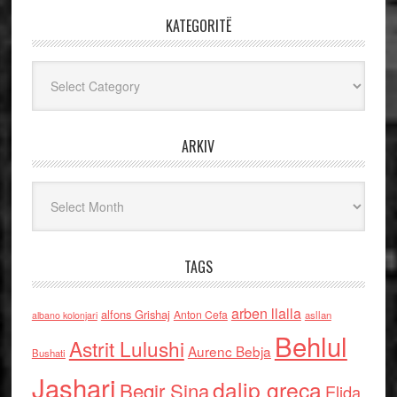
KATEGORITË
Kategoritë
ARKIV
Arkiv
TAGS
arben llalla
alfons Grishaj
Anton Cefa
asllan
albano kolonjari
Behlul
Astrit Lulushi
Aurenc Bebja
Bushati
Jashari
dalip greca
Beqir Sina
Elida