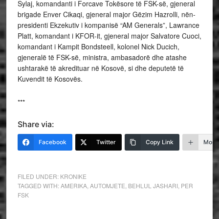
Sylaj, komandanti i Forcave Tokësore të FSK-së, gjeneral
brigade Enver Cikaqi, gjeneral major Gëzim Hazrolli, nën-
presidenti Ekzekutiv i kompanisë “AM Generals”, Lawrance
Platt, komandant i KFOR-it, gjeneral major Salvatore Cuoci,
komandant i Kampit Bondsteell, kolonel Nick Ducich,
gjeneralë të FSK-së, ministra, ambasadorë dhe atashe
ushtarakë të akredituar në Kosovë, si dhe deputetë të
Kuvendit të Kosovës.
***
Share via:
Facebook
Twitter
Copy Link
More
FILED UNDER:
KRONIKE
TAGGED WITH:
AMERIKA
,
AUTOMJETE
,
BEHLUL JASHARI
,
PER
FSK