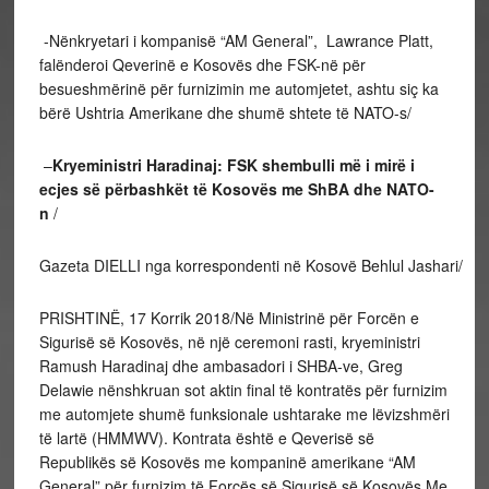
-Nënkryetari i kompanisë “AM General”, Lawrance Platt,
falënderoi Qeverinë e Kosovës dhe FSK-në për
besueshmërinë për furnizimin me automjetet, ashtu siç ka
bërë Ushtria Amerikane dhe shumë shtete të NATO-s/
–
Kryeministri Haradinaj: FSK shembulli më i mirë i
ecjes së përbashkët të Kosovës me ShBA dhe NATO-
n
/
Gazeta DIELLI nga korrespondenti në Kosovë Behlul Jashari/
PRISHTINË, 17 Korrik 2018/Në Ministrinë për Forcën e
Sigurisë së Kosovës, në një ceremoni rasti, kryeministri
Ramush Haradinaj dhe ambasadori i SHBA-ve, Greg
Delawie nënshkruan sot aktin final të kontratës për furnizim
me automjete shumë funksionale ushtarake me lëvizshmëri
të lartë (HMMWV). Kontrata është e Qeverisë së
Republikës së Kosovës me kompaninë amerikane “AM
General” për furnizim të Forcës së Sigurisë së Kosovës.Me