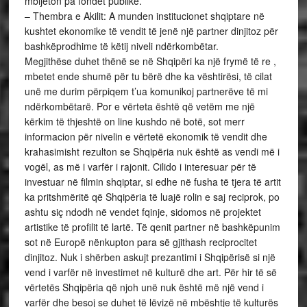
mbijeton pa fondet publike.
– Thembra e Akilit: A munden institucionet shqiptare në
kushtet ekonomike të vendit të jenë një partner dinjitoz për
bashkëprodhime të këtij niveli ndërkombëtar.
Megjithëse duhet thënë se në Shqipëri ka një frymë të re ,
mbetet ende shumë për tu bërë dhe ka vështirësi, të cilat
unë me durim përpiqem t’ua komunikoj partnerëve të mi
ndërkombëtarë. Por e vërteta është që vetëm me një
kërkim të thjeshtë on line kushdo në botë, sot merr
informacion për nivelin e vërtetë ekonomik të vendit dhe
krahasimisht rezulton se Shqipëria nuk është as vendi më i
vogël, as më i varfër i rajonit. Cilido i interesuar për të
investuar në filmin shqiptar, si edhe në fusha të tjera të artit
ka pritshmëritë që Shqipëria të luajë rolin e saj reciprok, po
ashtu siç ndodh në vendet fqinje, sidomos në projektet
artistike të profilit të lartë. Të qenit partner në bashkëpunim
sot në Europë nënkupton para së gjithash reciprocitet
dinjitoz. Nuk i shërben askujt prezantimi i Shqipërisë si një
vend i varfër në investimet në kulturë dhe art. Për hir të së
vërtetës Shqipëria që njoh unë nuk është më një vend i
varfër dhe besoj se duhet të lëvizë në mbështje të kulturës