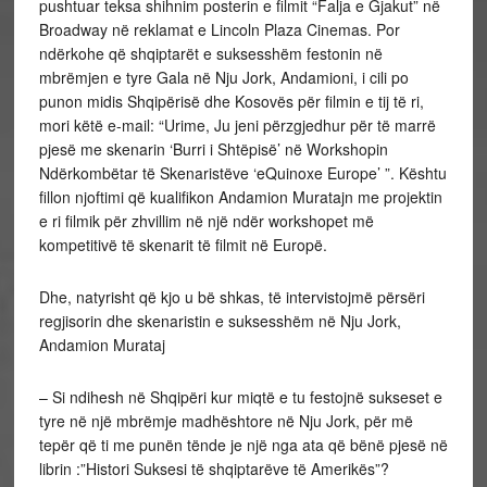
pushtuar teksa shihnim posterin e filmit “Falja e Gjakut” në
Broadway në reklamat e Lincoln Plaza Cinemas. Por
ndërkohe që shqiptarët e suksesshëm festonin në
mbrëmjen e tyre Gala në Nju Jork, Andamioni, i cili po
punon midis Shqipërisë dhe Kosovës për filmin e tij të ri,
mori këtë e-mail: “Urime, Ju jeni përzgjedhur për të marrë
pjesë me skenarin ‘Burri i Shtëpisë’ në Workshopin
Ndërkombëtar të Skenaristëve ‘eQuinoxe Europe’ ”. Kështu
fillon njoftimi që kualifikon Andamion Muratajn me projektin
e ri filmik për zhvillim në një ndër workshopet më
kompetitivë të skenarit të filmit në Europë.
Dhe, natyrisht që kjo u bë shkas, të intervistojmë përsëri
regjisorin dhe skenaristin e suksesshëm në Nju Jork,
Andamion Murataj
– Si ndihesh në Shqipëri kur miqtë e tu festojnë sukseset e
tyre në një mbrëmje madhështore në Nju Jork, për më
tepër që ti me punën tënde je një nga ata që bënë pjesë në
librin :”Histori Suksesi të shqiptarëve të Amerikës”?