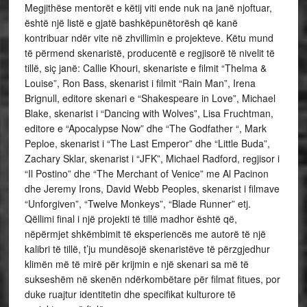
Megjithëse mentorët e këtij viti ende nuk na janë njoftuar,
është një listë e gjatë bashkëpunëtorësh që kanë
kontribuar ndër vite në zhvillimin e projekteve. Këtu mund
të përmend skenaristë, producentë e regjisorë të nivelit të
tillë, siç janë: Callie Khouri, skenariste e filmit “Thelma &
Louise”, Ron Bass, skenarist i filmit “Rain Man”, Irena
Brignull, editore skenari e “Shakespeare in Love”, Michael
Blake, skenarist i “Dancing with Wolves”, Lisa Fruchtman,
editore e “Apocalypse Now” dhe “The Godfather “, Mark
Peploe, skenarist i “The Last Emperor” dhe “Little Buda”,
Zachary Sklar, skenarist i “JFK”, Michael Radford, regjisor i
“Il Postino” dhe “The Merchant of Venice” me Al Pacinon
dhe Jeremy Irons, David Webb Peoples, skenarist i filmave
“Unforgiven”, “Twelve Monkeys”, “Blade Runner” etj.
Qëllimi final i një projekti të tillë madhor është që,
nëpërmjet shkëmbimit të eksperiencës me autorë të një
kalibri të tillë, t’ju mundësojë skenaristëve të përzgjedhur
klimën më të mirë për krijmin e një skenari sa më të
sukseshëm në skenën ndërkombëtare për filmat fitues, por
duke ruajtur identitetin dhe specifikat kulturore të