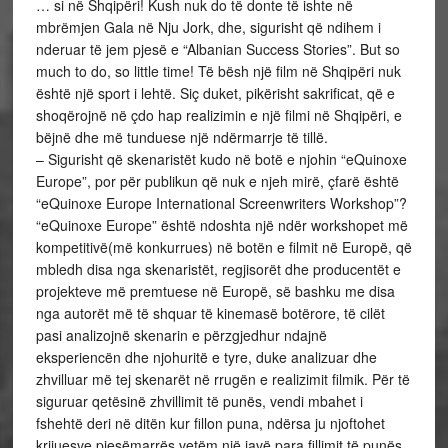
… si në Shqipëri! Kush nuk do të donte të ishte në
mbrëmjen Gala në Nju Jork, dhe, sigurisht që ndihem i
nderuar të jem pjesë e “Albanian Success Stories”. But so
much to do, so little time! Të bësh një film në Shqipëri nuk
është një sport i lehtë. Siç duket, pikërisht sakrificat, që e
shoqërojnë në çdo hap realizimin e një filmi në Shqipëri, e
bëjnë dhe më tunduese një ndërmarrje të tillë.
– Sigurisht që skenaristët kudo në botë e njohin “eQuinoxe
Europe”, por për publikun që nuk e njeh mirë, çfarë është
“eQuinoxe Europe International Screenwriters Workshop”?
“eQuinoxe Europe” është ndoshta një ndër workshopet më
kompetitivë(më konkurrues) në botën e filmit në Europë, që
mbledh disa nga skenaristët, regjisorët dhe producentët e
projekteve më premtuese në Europë, së bashku me disa
nga autorët më të shquar të kinemasë botërore, të cilët
pasi analizojnë skenarin e përzgjedhur ndajnë
eksperiencën dhe njohuritë e tyre, duke analizuar dhe
zhvilluar më tej skenarët në rrugën e realizimit filmik. Për të
siguruar qetësinë zhvillimit të punës, vendi mbahet i
fshehtë deri në ditën kur fillon puna, ndërsa ju njoftohet
krijuesve pjesëmarrës vetëm një javë para fillimit të punës.