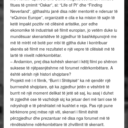
fitues të çmimit “Oskar”, si: “Life of Pi” dhe “Finding
Neverland”, gjithashtu janë disa ndër mentorët e nderuar të
“eQuinox Europe”, organizatë e cila e ka mision të sajin të
ketë impakt pozitiv në cilësinë artistike, por edhe
ekonomike të industrisë së filmit europian, jo vetëm duke iu
mundësuar skenaristëve të zgjedhur të bashkëpunojnë me
më të mirët në botë por mbi të gjitha duke i kontribuar
skenës së filmit me rezultatet e një vepre të cilësisë më të
lartë të nivelit ndërkombëtar.
– Andamion, prej disa kohësh skenari i këtij filmi po shënon
suksese të njëpasnjëshme në forumet ndërkombëtare. A
është sërish një histori shqiptare?
Projekti më i ri filmik, “Burri i Shtëpisë” ka në qendër një
burrneshë shqiptare, që ka zgjedhur jetën e vështirë të
burrit në një moment delikat të jetë së saj, ku asaj i duhet
të zgjedhë ose të vazhdojë siç ka jetuar deri më tani ose të
ndryshojë e të përshtatet në kushtet e reja. Pas një pune
kërkimore prej mëse një viti, skenari i filmit është
përzgjedhur dhe prezantuar në disa nga forumet më të
rëndësishme ndërkombëtare të zhvillimit të skenarit.