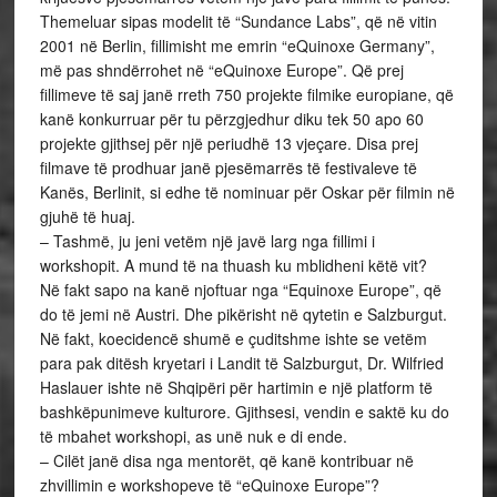
Themeluar sipas modelit të “Sundance Labs”, që në vitin
2001 në Berlin, fillimisht me emrin “eQuinoxe Germany”,
më pas shndërrohet në “eQuinoxe Europe”. Që prej
fillimeve të saj janë rreth 750 projekte filmike europiane, që
kanë konkurruar për tu përzgjedhur diku tek 50 apo 60
projekte gjithsej për një periudhë 13 vjeçare. Disa prej
filmave të prodhuar janë pjesëmarrës të festivaleve të
Kanës, Berlinit, si edhe të nominuar për Oskar për filmin në
gjuhë të huaj.
– Tashmë, ju jeni vetëm një javë larg nga fillimi i
workshopit. A mund të na thuash ku mblidheni këtë vit?
Në fakt sapo na kanë njoftuar nga “Equinoxe Europe”, që
do të jemi në Austri. Dhe pikërisht në qytetin e Salzburgut.
Në fakt, koecidencë shumë e çuditshme ishte se vetëm
para pak ditësh kryetari i Landit të Salzburgut, Dr. Wilfried
Haslauer ishte në Shqipëri për hartimin e një platform të
bashkëpunimeve kulturore. Gjithsesi, vendin e saktë ku do
të mbahet workshopi, as unë nuk e di ende.
– Cilët janë disa nga mentorët, që kanë kontribuar në
zhvillimin e workshopeve të “eQuinoxe Europe”?