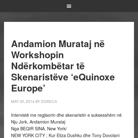
Andamion Murataj në
Workshopin
Ndërkombëtar të
Skenaristëve ‘eQuinoxe
Europe’
MAY 30, 2014
BY
DGRECA
Intervistë me regjisorin dhe skenaristin e suksesshëm në
Nju Jork, Andamion Murataj
Nga BEQIR SINA, New York/
NEW YORK CITY ; Kur Eliza Dushku dhe Tony Dovolani