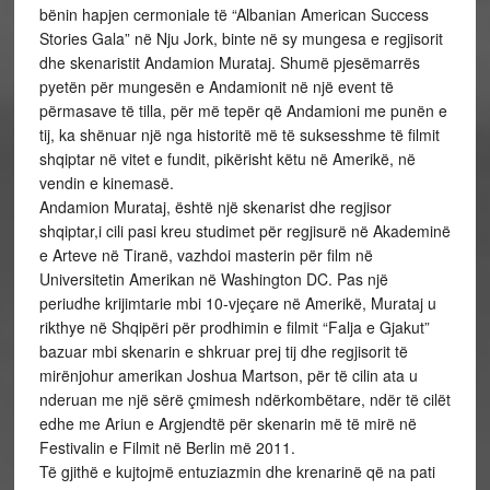
bënin hapjen cermoniale të “Albanian American Success
Stories Gala” në Nju Jork, binte në sy mungesa e regjisorit
dhe skenaristit Andamion Murataj. Shumë pjesëmarrës
pyetën për mungesën e Andamionit në një event të
përmasave të tilla, për më tepër që Andamioni me punën e
tij, ka shënuar një nga historitë më të suksesshme të filmit
shqiptar në vitet e fundit, pikërisht këtu në Amerikë, në
vendin e kinemasë.
Andamion Murataj, është një skenarist dhe regjisor
shqiptar,i cili pasi kreu studimet për regjisurë në Akademinë
e Arteve në Tiranë, vazhdoi masterin për film në
Universitetin Amerikan në Washington DC. Pas një
periudhe krijimtarie mbi 10-vjeçare në Amerikë, Murataj u
rikthye në Shqipëri për prodhimin e filmit “Falja e Gjakut”
bazuar mbi skenarin e shkruar prej tij dhe regjisorit të
mirënjohur amerikan Joshua Martson, për të cilin ata u
nderuan me një sërë çmimesh ndërkombëtare, ndër të cilët
edhe me Ariun e Argjendtë për skenarin më të mirë në
Festivalin e Filmit në Berlin më 2011.
Të gjithë e kujtojmë entuziazmin dhe krenarinë që na pati