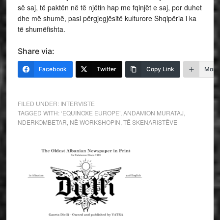
së saj, të paktën në të njëtin hap me fqinjët e saj, por duhet
dhe më shumë, pasi përgjegjësitë kulturore Shqipëria i ka
të shumëfishta.
Share via:
Facebook
Twitter
Copy Link
More
FILED UNDER:
INTERVISTE
TAGGED WITH:
‘EQUINOXE EUROPE’
,
ANDAMION MURATAJ
,
NDERKOMBETAR
,
NË WORKSHOPIN
,
TË SKENARISTËVE