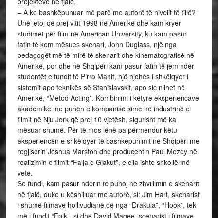
projekteve në fjalë.
– A ke bashkëpunuar më parë me autorë të nivelit të tillë?
Unë jetoj që prej vitit 1998 në Amerikë dhe kam kryer
studimet për film në American University, ku kam pasur
fatin të kem mësues skenari, John Duglass, një nga
pedagogët më të mirë të skenarit dhe kinematografisë në
Amerikë, por dhe në Shqipëri kam pasur fatin të jem ndër
studentët e fundit të Pirro Manit, një njohës i shkëlqyer i
sistemit apo teknikës së Stanislavskit, apo siç njihet në
Amerikë, “Metod Acting”. Kombinimi i këtyre eksperiencave
akademike me punën e kompanisë sime në industrinë e
filmit në Nju Jork që prej 10 vjetësh, sigurisht më ka
mësuar shumë. Për të mos lënë pa përmendur këtu
eksperiencën e shkëlqyer të bashkëpunimit në Shqipëri me
regjisorin Joshua Marston dhe producentin Paul Mezey në
realizimin e filmit “Falja e Gjakut”, e cila ishte shkollë më
vete.
Së fundi, kam pasur nderin të punoj në zhvillimin e skenarit
në fjalë, duke u këshilluar me autorë, si: Jim Hart, skenarist
i shumë filmave hollivudianë që nga “Drakula”, “Hook”, tek
më i fundit “Epik”, si dhe David Magee, scenarist i filmave