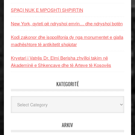
SPAÇI NUK E MPOSHTI SHPIRTIN
New York, qyteti që ndryshoi emrin… dhe ndryshoi botën
Kodi zakonor dhe isopolifonia dy nga monumentet e gjalla
madhështore të antikitetit shqiptar
Kryetari i Vatrës Dr. Elmi Berisha zhvilloi takim në
Akademinë e Shkencave dhe të Arteve të Kosovës
KATEGORITË
Kategoritë
ARKIV