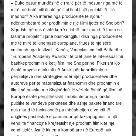
– Duke pasur mundësinë e rrallë për të mësuar nga më të
mirët në botë, cili është qëllimi final i një projekti të tillë
madhor? A ka interes nga producentë të njohur
ndërkombëtarë për prodhimin e një filmi tjetër në Shqipëri?
Sigurisht që nuk është kurrë e lehtë, por mund të them se
tashmë projektit i janë bashkëngjitur disa nga producentët
më të mirë të kinemasë europiane, fitues të një sërë
çmimesh nga festivali i Kanës, Venecias, çmimit Bafta dhe
“European Academy Awards”, të cilët janë të interesuar në
bashkëprodhimin e këtij filmi me Shqipërinë. Pikërisht kjo
është arsyeja e takimit në Austri për koordinimin e
përpjekjeve dhe strategjive ndërmjet producentëve dhe
autorëve për të materializuar financimin dhe prodhimin e
filmit së bashku me Shqipërinë. E vërteta është që filmi në
Europë është përgjithësisht i mbështetur nga fondet
publike të vendeve përkatëse dhe asnjë paketë financiare
nuk mund të funksionojë pa mbështetjen e vendit të
origjinës pasi është e pamundur që taksapaguesit e një
vendi të financojnë krejtësisht një prodhim filmik të një
vendi tjetër. Asnjë kinema kombëtare në Europë nuk