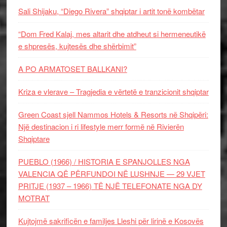
Sali Shijaku, “Diego Rivera” shqiptar i artit tonë kombëtar
“Dom Fred Kalaj, mes altarit dhe atdheut si hermeneutikë
e shpresës, kujtesës dhe shërbimit”
A PO ARMATOSET BALLKANI?
Kriza e vlerave – Tragjedia e vërtetë e tranzicionit shqiptar
Green Coast sjell Nammos Hotels & Resorts në Shqipëri:
Një destinacion i ri lifestyle merr formë në Rivierën
Shqiptare
PUEBLO (1966) / HISTORIA E SPANJOLLES NGA
VALENCIA QË PËRFUNDOI NË LUSHNJE — 29 VJET
PRITJE (1937 – 1966) TË NJË TELEFONATE NGA DY
MOTRAT
Kujtojmë sakrificën e familjes Lleshi për lirinë e Kosovës