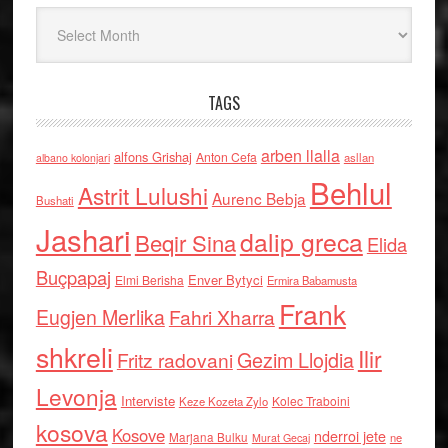
Arkiv
TAGS
arben llalla
alfons Grishaj
Anton Cefa
asllan
albano kolonjari
Behlul
Astrit Lulushi
Aurenc Bebja
Bushati
Jashari
dalip greca
Beqir Sina
Elida
Buçpapaj
Enver Bytyci
Elmi Berisha
Ermira Babamusta
Frank
Eugjen Merlika
Fahri Xharra
shkreli
Ilir
Gezim Llojdia
Fritz radovani
Levonja
Interviste
Kolec Traboini
Keze Kozeta Zylo
kosova
Kosove
nderroi jete
Marjana Bulku
ne
Murat Gecaj