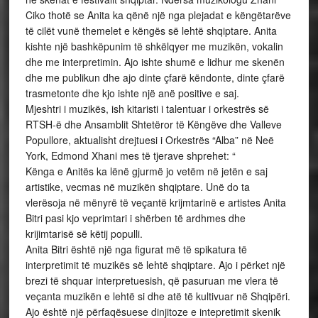
Ciko thotë se Anita ka qënë një nga plejadat e këngëtarëve
të cilët vunë themelet e këngës së lehtë shqiptare. Anita
kishte një bashkëpunim të shkëlqyer me muzikën, vokalin
dhe me interpretimin. Ajo ishte shumë e lidhur me skenën
dhe me publikun dhe ajo dinte çfarë këndonte, dinte çfarë
trasmetonte dhe kjo ishte një anë positive e saj.
Mjeshtri i muzikës, ish kitaristi i talentuar i orkestrës së
RTSH-ë dhe Ansamblit Shtetëror të Këngëve dhe Valleve
Popullore, aktualisht drejtuesi i Orkestrës “Alba” në Neë
York, Edmond Xhani mes të tjerave shprehet: “
Kënga e Anitës ka lënë gjurmë jo vetëm në jetën e saj
artistike, vecmas në muzikën shqiptare. Unë do ta
vlerësoja në mënyrë të veçantë krijmtarinë e artistes Anita
Bitri pasi kjo veprimtari i shërben të ardhmes dhe
krijimtarisë së këtij populli.
Anita Bitri është një nga figurat më të spikatura të
interpretimit të muzikës së lehtë shqiptare. Ajo i përket një
brezi të shquar interpretuesish, që pasuruan me vlera të
veçanta muzikën e lehtë si dhe atë të kultivuar në Shqipëri.
Ajo është një përfaqësuese dinjitoze e intepretimit skenik