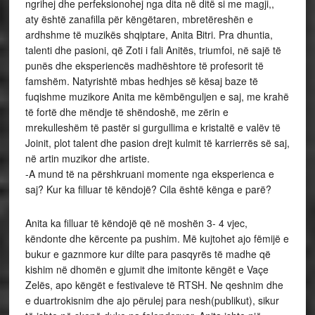
ngrihej dhe perfeksionohej nga dita në ditë si me magji,,
aty është zanafilla për këngëtaren, mbretëreshën e
ardhshme të muzikës shqiptare, Anita Bitri. Pra dhuntia,
talenti dhe pasioni, që Zoti i fali Anitës, triumfoi, në sajë të
punës dhe eksperiencës madhështore të profesorit të
famshëm. Natyrishtë mbas hedhjes së kësaj baze të
fuqishme muzikore Anita me këmbënguljen e saj, me krahë
të fortë dhe mëndje të shëndoshë, me zërin e
mrekulleshëm të pastër si gurgullima e kristaltë e valëv të
Joinit, plot talent dhe pasion drejt kulmit të karrierrës së saj,
në artin muzikor dhe artiste.
-A mund të na përshkruani momente nga eksperienca e
saj? Kur ka filluar të këndojë? Cila është kënga e parë?
Anita ka filluar të këndojë që në moshën 3- 4 vjec,
këndonte dhe kërcente pa pushim. Më kujtohet ajo fëmijë e
bukur e gaznmore kur dilte para pasqyrës të madhe që
kishim në dhomën e gjumit dhe imitonte këngët e Vaçe
Zelës, apo këngët e festivaleve të RTSH. Ne qeshnim dhe
e duartrokisnim dhe ajo përulej para nesh(publikut), sikur