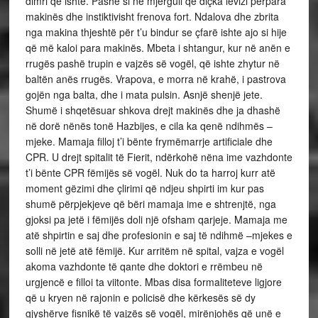
dimri që ishte. Pashë si në mjergull që diçka lëvizi përpara
makinës dhe instiktivisht frenova fort. Ndalova dhe zbrita
nga makina thjeshtë për t’u bindur se çfarë ishte ajo si hije
që më kaloi para makinës. Mbeta i shtangur, kur në anën e
rrugës pashë trupin e vajzës së vogël, që ishte zhytur në
baltën anës rrugës. Vrapova, e morra në krahë, i pastrova
gojën nga balta, dhe i mata pulsin. Asnjë shenjë jete.
Shumë i shqetësuar shkova drejt makinës dhe ja dhashë
në dorë nënës tonë Hazbijes, e cila ka qenë ndihmës –
mjeke. Mamaja filloj t’i bënte frymëmarrje artificiale dhe
CPR. U drejt spitalit të Fierit, ndërkohë nëna ime vazhdonte
t’i bënte CPR fëmijës së vogël. Nuk do ta harroj kurr atë
moment gëzimi dhe çlirimi që ndjeu shpirti im kur pas
shumë përpjekjeve që bëri mamaja ime e shtrenjtë, nga
gjoksi pa jetë i fëmijës doli një ofsham qarjeje. Mamaja me
atë shpirtin e saj dhe profesionin e saj të ndihmë –mjekes e
solli në jetë atë fëmijë. Kur arritëm në spital, vajza e vogël
akoma vazhdonte të qante dhe doktori e rrëmbeu në
urgjencë e filloi ta viitonte. Mbas disa formaliteteve ligjore
që u kryen në rajonin e policisë dhe kërkesës së dy
gjyshërve fisnikë të vajzës së vogël, mirënjohës që unë e