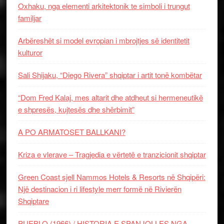
Oxhaku, nga elementi arkitektonik te simboli i trungut
familjar
Arbëreshët si model evropian i mbrojtjes së identitetit
kulturor
Sali Shijaku, “Diego Rivera” shqiptar i artit tonë kombëtar
“Dom Fred Kalaj, mes altarit dhe atdheut si hermeneutikë
e shpresës, kujtesës dhe shërbimit”
A PO ARMATOSET BALLKANI?
Kriza e vlerave – Tragjedia e vërtetë e tranzicionit shqiptar
Green Coast sjell Nammos Hotels & Resorts në Shqipëri:
Një destinacion i ri lifestyle merr formë në Rivierën
Shqiptare
PUEBLO (1966) / HISTORIA E SPANJOLLES NGA