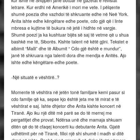
kur ishte në Shqipëri janë botuar në gazetat e revistat
letrare. Kur erdhi në Amerikë i mori me vete. I pëlqente
shumë poezia dhe vazhdoi të shkruante edhe në Neë York.
Anita ishte edhe këngëtare edhe poete, cdo gjë që i linte
mbresa e kujtime të bukura në jetë i hidhte në vargje.
Shumë poezi ja ka kushtuar bijës së saj të vetme që u shua
bashkë me të, Siborës. Kishte talent në këtë gjini. Tekstet e
albimit “Malli” dhe të Albumit “ Cdo gjë është e mundur”,
janë të shkruara nga talenti dora dhe mendja e Anitës. Ajo
ishte edhe këngëtare-edhe poete.
-Një situatë e vështirë..?
Momente të vështira në jetën tonë familjare kemi pasur si
cdo familje që ka, sepse kjo është jeta me të mirat e të
vështirat e saj. Ishte dhjetor dhe Anita kishte koncert në
Tiranë. Ajo iku një ditë më parë se do të merrej me
pergatitjet dhe provat. Ndërsa unë dhe mamaja shkuam
ditën që do të cfaqej koncerti ku debutante Anita. Gjatë
udhëtimit për në Tiranë, filloi një shi shumë i madh si ditë