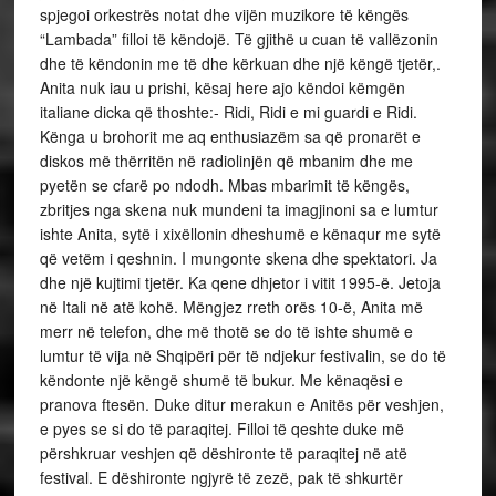
spjegoi orkestrës notat dhe vijën muzikore të këngës
“Lambada” filloi të këndojë. Të gjithë u cuan të vallëzonin
dhe të këndonin me të dhe kërkuan dhe një këngë tjetër,.
Anita nuk iau u prishi, kësaj here ajo këndoi këmgën
italiane dicka që thoshte:- Ridi, Ridi e mi guardi e Ridi.
Kënga u brohorit me aq enthusiazëm sa që pronarët e
diskos më thërritën në radiolinjën që mbanim dhe me
pyetën se cfarë po ndodh. Mbas mbarimit të këngës,
zbritjes nga skena nuk mundeni ta imagjinoni sa e lumtur
ishte Anita, sytë i xixëllonin dheshumë e kënaqur me sytë
që vetëm i qeshnin. I mungonte skena dhe spektatori. Ja
dhe një kujtimi tjetër. Ka qene dhjetor i vitit 1995-ë. Jetoja
në Itali në atë kohë. Mëngjez rreth orës 10-ë, Anita më
merr në telefon, dhe më thotë se do të ishte shumë e
lumtur të vija në Shqipëri për të ndjekur festivalin, se do të
këndonte një këngë shumë të bukur. Me kënaqësi e
pranova ftesën. Duke ditur merakun e Anitës për veshjen,
e pyes se si do të paraqitej. Filloi të qeshte duke më
përshkruar veshjen që dëshironte të paraqitej në atë
festival. E dëshironte ngjyrë të zezë, pak të shkurtër