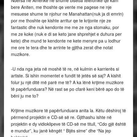
Ndersa ne Amerike ne shume biseda telefonike qe kam
bere Aniten, me thoshte qe vente me pagese ne nje
mesuese shume te njohur ne Manahattan(nuk ja di emrin)
por me thoshte qe kishte arritur qe te krijonte nje ze
fantastic dhe nuk kendonte me me ze nga stomaku, por
me ze koke (nuk e di se keto jane shprehjet e duhura per
kete) dhe mund te kendonte ne kete menyre pa u lodhur
me ore te tera dhe te arrinte te gjitha zerat dhe notat
muzikore.
-U nda nga jeta në moshë të re, në kulmin e karrierës si
artiste. Si ishin momentet e fundit të jetës së saj? A kishit
folur ju një ditë më parë me të? A ka lënë krijime muzikore
të papërfunduara? Në rast se po cfarë keni bërë apo do të
bëni ju me to?
Krijime muzikore të papërfunduara anita la. Këtu dëshiroj të
përmend projektin e CD-së së re. Gjithashu ishte në
projektin e dy vidioklipeve të CD-së me titull, “Cdo gjë është
e mundur”, ku janë këngët “ Bijës sime” dhe “Na jep