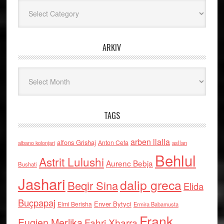
Kategoritë
ARKIV
Arkiv
TAGS
arben llalla
alfons Grishaj
Anton Cefa
asllan
albano kolonjari
Behlul
Astrit Lulushi
Aurenc Bebja
Bushati
Jashari
dalip greca
Beqir Sina
Elida
Buçpapaj
Enver Bytyci
Elmi Berisha
Ermira Babamusta
Frank
Eugjen Merlika
Fahri Xharra