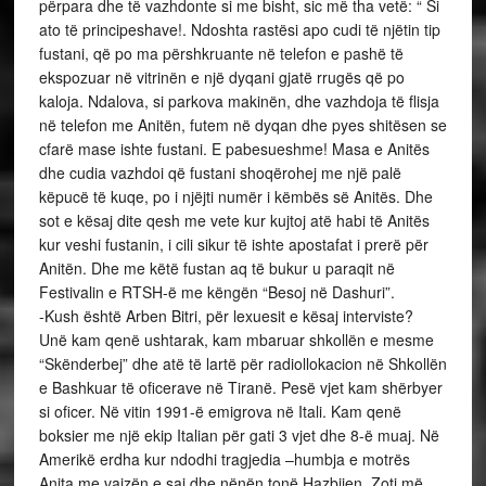
përpara dhe të vazhdonte si me bisht, sic më tha vetë: “ Si
ato të principeshave!. Ndoshta rastësi apo cudi të njëtin tip
fustani, që po ma përshkruante në telefon e pashë të
ekspozuar në vitrinën e një dyqani gjatë rrugës që po
kaloja. Ndalova, si parkova makinën, dhe vazhdoja të flisja
në telefon me Anitën, futem në dyqan dhe pyes shitësen se
cfarë mase ishte fustani. E pabesueshme! Masa e Anitës
dhe cudia vazhdoi që fustani shoqërohej me një palë
këpucë të kuqe, po i njëjti numër i këmbës së Anitës. Dhe
sot e kësaj dite qesh me vete kur kujtoj atë habi të Anitës
kur veshi fustanin, i cili sikur të ishte apostafat i prerë për
Anitën. Dhe me këtë fustan aq të bukur u paraqit në
Festivalin e RTSH-ë me këngën “Besoj në Dashuri”.
-Kush është Arben Bitri, për lexuesit e kësaj interviste?
Unë kam qenë ushtarak, kam mbaruar shkollën e mesme
“Skënderbej” dhe atë të lartë për radiollokacion në Shkollën
e Bashkuar të oficerave në Tiranë. Pesë vjet kam shërbyer
si oficer. Në vitin 1991-ë emigrova në Itali. Kam qenë
boksier me një ekip Italian për gati 3 vjet dhe 8-ë muaj. Në
Amerikë erdha kur ndodhi tragjedia –humbja e motrës
Anita me vajzën e saj dhe nënën tonë Hazbijen. Zoti më