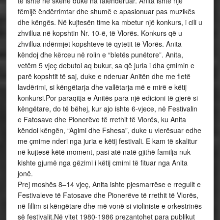
të ishte në skenë duke na falenderuar. Anita ishte një
fëmijë ëndërrimtar dhe shumë e apasionuar pas muzikës
dhe këngës. Në kujtesën time ka mbetur një konkurs, i cili u
zhvillua në kopshtin Nr. 10-ë, të Vlorës. Konkurs që u
zhvillua ndërmjet kopshteve të qytetit të Vlorës. Anita
këndoj dhe kërceu në rolin e “bletës punëtore”. Anita,
vetëm 5 vjeç debutoi aq bukur, sa që juria i dha çmimin e
parë kopshtit të saj, duke e nderuar Anitën dhe me fletë
lavdërimi, si këngëtarja dhe vallëtarja më e mirë e këtij
konkursi.Por paraqitja e Anitës para një edicioni të gjerë si
këngëtare, do të bëhej, kur ajo ishte 6-vjece, në Festivalin
e Fatosave dhe Pionerëve të rrethit të Vlorës, ku Anita
këndoi këngën, “Agimi dhe Fshesa”, duke u vlerësuar edhe
me çmime nderi nga juria e këtij festivali. E kam të skalitur
në kujtesë këtë moment, pasi atë natë gjithë familja nuk
kishte gjumë nga gëzimi i këtij cmimi të fituar nga Anita
jonë.
Prej moshës 8–14 vjeç, Anita ishte pjesmarrëse e rregullt e
Festivaleve të Fatosave dhe Pionerëve të rrethit të Vlorës,
në fillim si këngëtare dhe më vonë si violiniste e orkestrinës
së festivalit.Në vitet 1980-1986 prezantohet para publikut