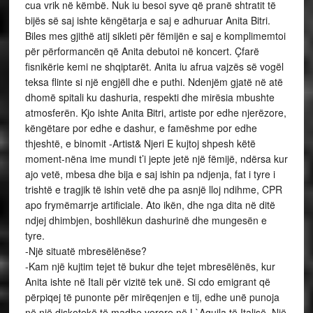
cua vrik në këmbë. Nuk iu besoi syve që pranë shtratit të
bijës së saj ishte këngëtarja e saj e adhuruar Anita Bitri.
Biles mes gjithë atij sikleti për fëmijën e saj e komplimemtoi
për përformancën që Anita debutoi në koncert. Çfarë
fisnikërie kemi ne shqiptarët. Anita iu afrua vajzës së vogël
teksa flinte si një engjëll dhe e puthi. Ndenjëm gjatë në atë
dhomë spitali ku dashuria, respekti dhe mirësia mbushte
atmosferën. Kjo ishte Anita Bitri, artiste por edhe njerëzore,
këngëtare por edhe e dashur, e famëshme por edhe
thjeshtë, e binomit -Artist& Njeri E kujtoj shpesh këtë
moment-nëna ime mundi t’i jepte jetë një fëmijë, ndërsa kur
ajo vetë, mbesa dhe bija e saj ishin pa ndjenja, fat i tyre i
trishtë e tragjik të ishin vetë dhe pa asnjë lloj ndihme, CPR
apo frymëmarrje artificiale. Ato ikën, dhe nga dita në ditë
ndjej dhimbjen, boshllëkun dashurinë dhe mungesën e
tyre.
-Një situatë mbresëlënëse?
-Kam një kujtim tejet të bukur dhe tejet mbresëlënës, kur
Anita ishte në Itali për vizitë tek unë. Si cdo emigrant që
përpiqej të punonte për mirëqenjen e tij, edhe unë punoja
në një diskotekë të madhe verore në L`Aquila të Italisë. Një