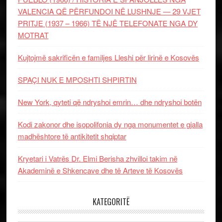
VALENCIA QË PËRFUNDOI NË LUSHNJE — 29 VJET
PRITJE (1937 – 1966) TË NJË TELEFONATE NGA DY
MOTRAT
Kujtojmë sakrificën e familjes Lleshi për lirinë e Kosovës
SPAÇI NUK E MPOSHTI SHPIRTIN
New York, qyteti që ndryshoi emrin… dhe ndryshoi botën
Kodi zakonor dhe isopolifonia dy nga monumentet e gjalla
madhështore të antikitetit shqiptar
Kryetari i Vatrës Dr. Elmi Berisha zhvilloi takim në
Akademinë e Shkencave dhe të Arteve të Kosovës
KATEGORITË