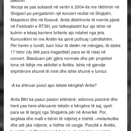
bekimin”.
Vecoja se pas suksesit në verën e 2004-ës me rikthimin në
Shqiperi po pergatisnim një koncert recital në Shqipëri,
Maqedoni dhe në Kosovë. Anita dëshironte të merrte pjesë
në Festivalin e RTSH, por fatkeqësisht kur ajo ishte në
kulmin e kësaj karriere brilante ajo ndahet nga jeta.
Komunikimi im me Anitën ka qenë pothuaj i përditshëm.
Për herën e fundit, kam folur të dielën në mëngjes, të datës
17 tetor (dy ditë para tragjedisë) para se të nisej në
concert. Biseduam për gjëra normale dhe për projektet
tona në lidhje me aktivitet e Anitës. Ishte në gjendje
shpirtërore shumë të mirë dhe ishte shumë e lumtur.
-A ka shkruar poezi apo tekste këngësh Anita?
Anita Bitri ka pasur pasion letërsinë, sidomos poezinë dhe
herë pas here-shkruante tekstin e këngëve të saj, qysh
para se të largoj nga Shqipëria për në Amerikë. Por,
largësia dhe malli e bënin të ndjehej e trishtë –melankolike
dhe atë çka ndjente, e hidhte në vargje. Poezitë e Anitës,