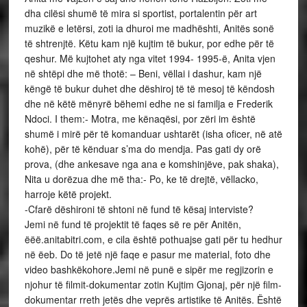
dha cilësi shumë të mira si sportist, portalentin për art
muzikë e letërsi, zoti ia dhuroi me madhështi, Anitës sonë
të shtrenjtë. Këtu kam një kujtim të bukur, por edhe për të
qeshur. Më kujtohet aty nga vitet 1994- 1995-ë, Anita vjen
në shtëpi dhe më thotë: – Beni, vëllai i dashur, kam një
këngë të bukur duhet dhe dëshiroj të të mesoj të këndosh
dhe në këtë mënyrë bëhemi edhe ne si familja e Frederik
Ndoci. I them:- Motra, me kënaqësi, por zëri im është
shumë i mirë për të komanduar ushtarët (isha oficer, në atë
kohë), për të kënduar s’ma do mendja. Pas gati dy orë
prova, (dhe ankesave nga ana e komshinjëve, pak shaka),
Nita u dorëzua dhe më tha:- Po, ke të drejtë, vëllacko,
harroje këtë projekt.
-Cfarë dëshironi të shtoni në fund të kësaj interviste?
Jemi në fund të projektit të faqes së re për Anitën,
ëëë.anitabitri.com, e cila është pothuajse gati për tu hedhur
në ëeb. Do të jetë një faqe e pasur me material, foto dhe
video bashkëkohore.Jemi në punë e sipër me regjizorin e
njohur të filmit-dokumentar zotin Kujtim Gjonaj, për një film-
dokumentar rreth jetës dhe veprës artistike të Anitës. Është