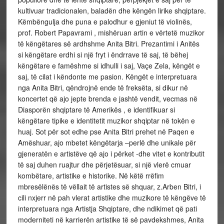
kultivuar tradicionalen, baladën dhe këngën lirike shqiptare.
Këmbëngulja dhe puna e palodhur e gjeniut të violinës,
prof. Robert Papavrami , mishëruan artin e vërtetë muzikor
të këngëtares së ardhshme Anita Bitri. Prezantimi i Anitës
si këngëtare erdhi si një fryt i ëndrrave të saj, të bëhej
këngëtare e famëshme si idhulli i saj, Vaçe Zela, këngët e
saj, të cilat i këndonte me pasion. Këngët e interpretuara
nga Anita Bitri, qëndrojnë ende të freksëta, si dikur në
koncertet që ajo jepte brenda e jashtë vendit, vecmas në
Diasporën shqiptare të Amerikës , e identifikuar si
këngëtare tipike e identitetit muzikor shqiptar në tokën e
huaj. Sot për sot edhe pse Anita Bitri prehet në Paqen e
Amëshuar, ajo mbetet këngëtarja –perlë dhe unikale për
gjeneratën e artistëve që ajo i përket -dhe vitet e kontributit
të saj duhen ruajtur dhe përjetësuar, si një vlerë cmuar
kombëtare, artistike e historike. Në këtë rrëfim
mbresëlënës të vëllait të artistes së shquar, z.Arben Bitri, i
cili nxjerr në pah vlerat artistike dhe muzikore të këngëve të
interpretuara nga Artistja Shqiptare, dhe ndikimet që pati
moderniteti në karrierën artistike të së pavdekshmes, Anita