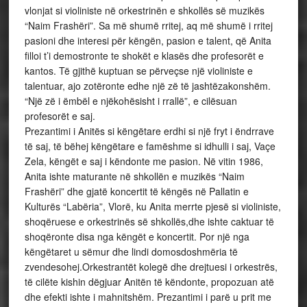
vlonjat si violiniste në orkestrinën e shkollës së muzikës
“Naim Frashëri”. Sa më shumë rritej, aq më shumë i rritej
pasioni dhe interesi për këngën, pasion e talent, që Anita
filloi t’i demostronte te shokët e klasës dhe profesorët e
kantos. Të gjithë kuptuan se përveçse një violiniste e
talentuar, ajo zotëronte edhe një zë të jashtëzakonshëm.
“Një zë i ëmbël e njëkohësisht i rrallë”, e cilësuan
profesorët e saj.
Prezantimi i Anitës si këngëtare erdhi si një fryt i ëndrrave
të saj, të bëhej këngëtare e famëshme si idhulli i saj, Vaçe
Zela, këngët e saj i këndonte me pasion. Në vitin 1986,
Anita ishte maturante në shkollën e muzikës “Naim
Frashëri” dhe gjatë koncertit të këngës në Pallatin e
Kulturës “Labëria”, Vlorë, ku Anita merrte pjesë si violiniste,
shoqëruese e orkestrinës së shkollës,dhe ishte caktuar të
shoqëronte disa nga këngët e koncertit. Por një nga
këngëtaret u sëmur dhe lindi domosdoshmëria të
zvendesohej.Orkestrantët kolegë dhe drejtuesi i orkestrës,
të cilëte kishin dëgjuar Anitën të këndonte, propozuan atë
dhe efekti ishte i mahnitshëm. Prezantimi i parë u prit me