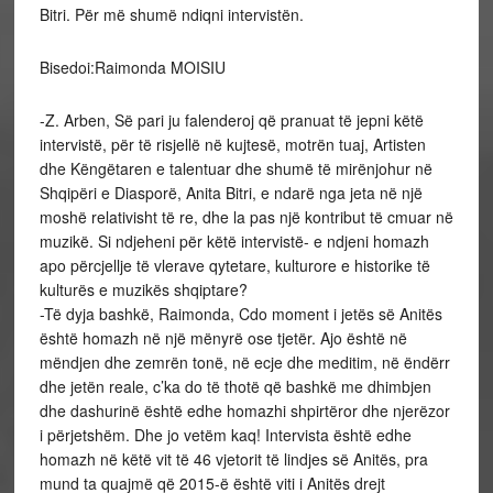
Bitri. Për më shumë ndiqni intervistën.
Bisedoi:Raimonda MOISIU
-Z. Arben, Së pari ju falenderoj që pranuat të jepni këtë
intervistë, për të risjellë në kujtesë, motrën tuaj, Artisten
dhe Këngëtaren e talentuar dhe shumë të mirënjohur në
Shqipëri e Diasporë, Anita Bitri, e ndarë nga jeta në një
moshë relativisht të re, dhe la pas një kontribut të cmuar në
muzikë. Si ndjeheni për këtë intervistë- e ndjeni homazh
apo përcjellje të vlerave qytetare, kulturore e historike të
kulturës e muzikës shqiptare?
-Të dyja bashkë, Raimonda, Cdo moment i jetës së Anitës
është homazh në një mënyrë ose tjetër. Ajo është në
mëndjen dhe zemrën tonë, në ecje dhe meditim, në ëndërr
dhe jetën reale, c’ka do të thotë që bashkë me dhimbjen
dhe dashurinë është edhe homazhi shpirtëror dhe njerëzor
i përjetshëm. Dhe jo vetëm kaq! Intervista është edhe
homazh në këtë vit të 46 vjetorit të lindjes së Anitës, pra
mund ta quajmë që 2015-ë është viti i Anitës drejt