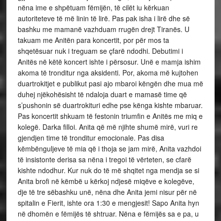
nëna ime e shpëtuam fëmijën, të cilët iu kërkuan
autoriteteve të më linin të lirë. Pas pak isha i lirë dhe së
bashku me mamanë vazhduam rrugën drejt Tiranës. U
takuam me Anitën para koncertit, por për mos ta
shqetësuar nuk i treguam se çfarë ndodhi. Debutimi i
Anitës në këtë koncert ishte i përsosur. Unë e mamja ishim
akoma të tronditur nga aksidenti. Por, akoma më kujtohen
duartrokitjet e publikut pasi ajo mbaroi këngën dhe mua më
duhej njëkohësisht të ndaloja duart e mamasë time që
s’pushonin së duartrokituri edhe pse kënga kishte mbaruar.
Pas koncertit shkuam të festonin triumfin e Anitës me miq e
kolegë. Darka filloi. Anita që më njihte shumë mirë, vuri re
gjendjen time të tronditur emocionale. Pas disa
këmbënguljeve të mia që i thoja se jam mirë, Anita vazhdoi
të insistonte derisa sa nëna i tregoi të vërteten, se cfarë
kishte ndodhur. Kur nuk do të më shqitet nga mendja se si
Anita brofi në këmbë u kërkoj ndjesë miqëve e kolegëve,
dje të tre sëbashku unë, nëna dhe Anita jemi nisur për në
spitalin e Fierit, ishte ora 1:30 e mengjesit! Sapo Anita hyn
në dhomën e fëmijës të shtruar. Nëna e fëmijës sa e pa, u