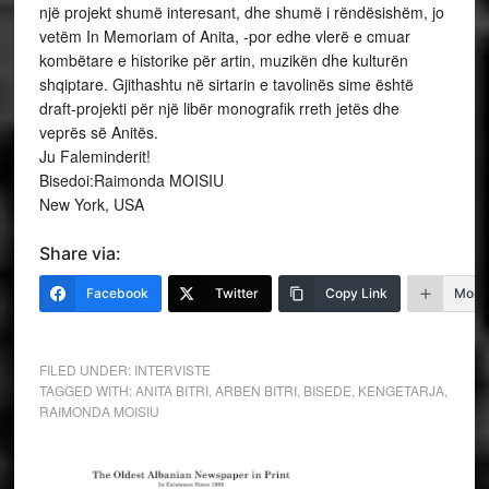
një projekt shumë interesant, dhe shumë i rëndësishëm, jo
vetëm In Memoriam of Anita, -por edhe vlerë e cmuar
kombëtare e historike për artin, muzikën dhe kulturën
shqiptare. Gjithashtu në sirtarin e tavolinës sime është
draft-projekti për një libër monografik rreth jetës dhe
veprës së Anitës.
Ju Faleminderit!
Bisedoi:Raimonda MOISIU
New York, USA
Share via:
Facebook
Twitter
Copy Link
More
FILED UNDER:
INTERVISTE
TAGGED WITH:
ANITA BITRI
,
ARBEN BITRI
,
BISEDE
,
KENGETARJA
,
RAIMONDA MOISIU