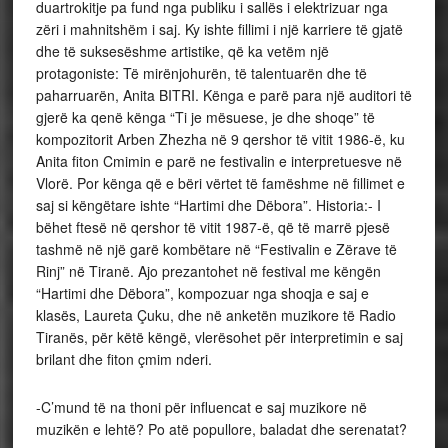
duartrokitje pa fund nga publiku i sallës i elektrizuar nga
zëri i mahnitshëm i saj. Ky ishte fillimi i një karriere të gjatë
dhe të suksesëshme artistike, që ka vetëm një
protagoniste: Të mirënjohurën, të talentuarën dhe të
paharruarën, Anita BITRI. Kënga e parë para një auditori të
gjerë ka qenë kënga “Ti je mësuese, je dhe shoqe” të
kompozitorit Arben Zhezha në 9 qershor të vitit 1986-ë, ku
Anita fiton Cmimin e parë ne festivalin e interpretuesve në
Vlorë. Por kënga që e bëri vërtet të famëshme në fillimet e
saj si këngëtare ishte “Hartimi dhe Dëbora”. Historia:- I
bëhet ftesë në qershor të vitit 1987-ë, që të marrë pjesë
tashmë në një garë kombëtare në “Festivalin e Zërave të
Rinj” në Tiranë. Ajo prezantohet në festival me këngën
“Hartimi dhe Dëbora”, kompozuar nga shoqja e saj e
klasës, Laureta Çuku, dhe në anketën muzikore të Radio
Tiranës, për këtë këngë, vlerësohet për interpretimin e saj
brilant dhe fiton çmim nderi.
-C’mund të na thoni për influencat e saj muzikore në
muzikën e lehtë? Po atë popullore, baladat dhe serenatat?