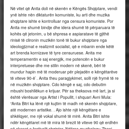
Në vitet që Anita doli në skenën e Këngës Shqiptare, vendi
ynë ishte nën diktaturën komuniste, ku arti dhe muzika
shqiptare ishte e kontrolluar nga censura komuniste. Por
Anita me shumë bindje dhe idera shumë të përparuara të
kohës që jetonim, u bë shpresa e aspiaratave të gjithë
rinisë të clironin muzikën tonë të bukur shqiptare nga
ideologjizmat e realizmit socialist, që e mbanin ende këtë
art brenda kornizave të tyre censuruese. Anita me
temperamentin e saj energjik, me potencën e bukur
interpretuese dhe me stilin modern në skenë, bëri të
mundur hapin më të moderuar për plejadën e këngëtarëve
të viteve 90-ë`. Anita theu paragjykimet, solli një frymë të re
në muzikën shqiptare. Cdo këngë e saj, cdo debutim
mbushi boshllëkun e krijuar. Për sa theksova më lart, ja si
është vlerësuar nga Artist i Popullit, i shquari Avni Mula:
“Anita Bitri ka lënë një kujtim të madh në skenën shqiptare,
atë modernen artistike. . Ajo ishte një këngëtare e
shkëlqyer, me një vokal shumë të mirë. Anita Bitri ishte
ndër këngëtaret më të mira të brezit të viteve 90 që erdhën
në skenat e festivalit shqiptar. Ndërsa muzikologu Zhani