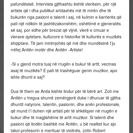
pafundësisë. Intervista gjithashtu është vlerësim, për një
artiste që i dha publikut artdashës më të mirën dhe të
bukurën nga pasioni e talenti i saj, në kulmin e karrierës që
pati një ndikim të jashtëzakonshëm, oshëtimë e gjeneratës
së saj, por edhe për brezat që vijnë, vlerë e cmuar e
vlerave qytetare, kulturore e historike të kulturës e muzikës
shqiptare. Të jam mirënjohës që më dhe mundësinë t’ju
rrëfej Anitën motër dhe Anitën -Artiste!
-Si u gjend motra tuaj në rrugën e bukur të artit, vecmas
asaj të muzikës? E pati të trashëguar genin muzikor, apo
ishte dhunti e saj?
Dua të them se Anita kishte lindur për të bërë art. Zoti me
Anitën u tregua shumë zemërgjerë duke i dhuruar të gjitha
dhuntit natyrore, talentin, pasionin, dhe anën profesionale,
që mund t’i duhen një artisti për të shkëlqyer në rrugën e
bukur dhe të magjishëme të artit muzikor. Si talenti dhe
pasioni që lindën bashkë me Anitën, u bë realitet kur ajo
takoi profesorin e merituar të violinës, zotin Robert