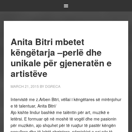
Anita Bitri mbetet
këngëtarja –perlë dhe
unikale për gjeneratën e
artistëve
MARCH 21, 2015
BY
DGRECA
Intervistë me z.Arben Bitri, vëllai i këngëtares së mirënjohur
e të talentuar, Anita Bitri/
Ajo kishte lindur bashkë me talëntin për art, muzikë e
letërsi. E formuar që në moshë të vogël dhe me pasionin
për muzikën, ajo shquhet për të ruajtur të pastër këngën
popullore dhe të lehtë shqiptare, përpjekjet e saj për të