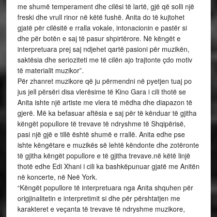
me shumë temperament dhe cilësi të lartë, gjë që solli një
freski dhe vrull rinor në këtë fushë. Anita do të kujtohet
gjatë për cilësitë e rralla vokale, intonacionin e pastër si
dhe për botën e saj të pasur shpirtërore. Në këngët e
interpretuara prej saj ndjehet qartë pasioni për muzikën,
saktësia dhe serioziteti me të cilën ajo trajtonte çdo motiv
të materialit muzikor”.
Për zhanret muzikore që ju përmendni në pyetjen tuaj po
jus jell përsëri disa vlerësime të Kino Gara i cili thotë se
Anita ishte një artiste me vlera të mëdha dhe diapazon të
gjerë. Më ka befasuar aftësia e saj për të kënduar të gjitha
këngët popullore të trevave të ndryshme të Shqipërisë,
pasi një gjë e tillë është shumë e rrallë. Anita edhe pse
ishte këngëtare e muzikës së lehtë këndonte dhe zotëronte
të gjitha këngët popullore e të gjitha trevave.në këtë linjë
thotë edhe Edi Xhani i cili ka bashkëpunuar gjatë me Anitën
në koncerte, në Neë York.
“Këngët popullore të interpretuara nga Anita shquhen për
origjinalitetin e interpretimit si dhe për përshtatjen me
karakteret e veçanta të trevave të ndryshme muzikore,