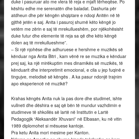
duke i pasuruar ato me vlera të reja e mjaft tërheqëse. Po
kështu edhe me serenatën dhe baladat. Dashuria për
atdheun dhe për këngën shqiptare e ndoqi Anitën në të
gjithë jetën e saj. Anita i pasuroj shumë këto këngë jo
vetëm me zërin e saj të mrekullueshëm, por njëkohësisht
duke futur dhe elemente të reja sa që dhe këto këngë
dolen aq të mrekullueshme”.
– Si një njohëse dhe adhuruese e hershme e muzikës së
kënduar nga Anita Bitri , kam vënë re se muzika e kënduar
prej saj, ka një mirëkuptim mes dinamikës së muzikës, të
kënduarit dhe interpretimit emocional, e cila u jep fuqinë e
tingujve, melodisë së këngës . A ka pasur ndonjë trajnim
apo eksperiencë në muzikë?
Krahas këngës Anita nuk la pas dore dhe studimet, ishte
vullneti dhe dëshira e saj që bën të mundur vazhdimin e
studimeve të shkollës së lartë në Institutin e Lartë
Pedagogjik “Aleksandër Xhuvani” në Elbasan, ku në vitin
1989 diplomohet si mësuese kantoje.
Pra ketu Anita mori mesime per Kanton.