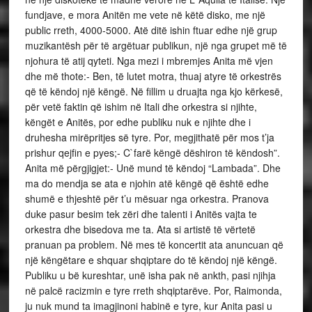
fundjave, e mora Anitën me vete në këtë disko, me një
public rreth, 4000-5000. Atë ditë ishin ftuar edhe një grup
muzikantësh për të argëtuar publikun, një nga grupet më të
njohura të atij qyteti. Nga mezi i mbremjes Anita më vjen
dhe më thote:- Ben, të lutet motra, thuaj atyre të orkestrës
që të këndoj një këngë. Në fillim u druajta nga kjo kërkesë,
për vetë faktin që ishim në Itali dhe orkestra si njihte,
këngët e Anitës, por edhe publiku nuk e njihte dhe i
druhesha mirëpritjes së tyre. Por, megjithatë për mos t’ja
prishur qejfin e pyes;- C`farë këngë dëshiron të këndosh”.
Anita më përgjigjet:- Unë mund të këndoj “Lambada”. Dhe
ma do mendja se ata e njohin atë këngë që është edhe
shumë e thjeshtë për t’u mësuar nga orkestra. Pranova
duke pasur besim tek zëri dhe talenti i Anitës vajta te
orkestra dhe bisedova me ta. Ata si artistë të vërtetë
pranuan pa problem. Në mes të koncertit ata anuncuan që
një këngëtare e shquar shqiptare do të këndoj një këngë.
Publiku u bë kureshtar, unë isha pak në ankth, pasi njihja
në palcë racizmin e tyre rreth shqiptarëve. Por, Raimonda,
ju nuk mund ta imagjinoni habinë e tyre, kur Anita pasi u