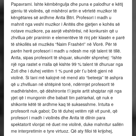
Papavrami. Ishte këmbëngulja dhe puna e palodhur e këtij
gjeniu të violinës, që mishëroi artin e vërtetë muzikor të
këngëtares së ardhme Anita Bitri. Profesori i madh u
mahnit nga veshi muzikor i Anitës dhe gjetjen e kohës së
notave muzikore, pa asnjë vështirësi, në konkursin që u
zhvillua për pranimin e elementëve të rinj për klasën e parë
të shkollës së muzikës “Naim Frashëri” në Vlorë. Për të
parën herë profesori i madh u ndesh me një talent të tillë.
Anita, sipas profesorit të shquar, sikundër shprehej: “Ishte
një nga rastet e rralla që kishte 99 % talent të dhuruar nga
Zoti dhe i duhej vetëm 1 % punë për t’u bërë gjeni në
violinë. Si tani më kalojnë në mend ato “beteeja” të ashpra
që u zhvilluan në shtëpinë tonë, ndërmjet profesorit të
madhërishëm, që dëshironte t’i jepte artit shqiptar një nga
yjet që i mungonin dhe babait tim patriarkal, që nuk e
shikonte këtë të ardhme kaq të suksesshme. Intuita e
profesorit nuk gaboi; Do të duhej vetëm një vit punë, që
profesori i madh i violinës dhe Anita të dilnin para
spektatorit vlonjat në duet me violinë, duke mahnitur sallën
me interpretimin e tyre virtuoz. Që aty filloi të krijohej,