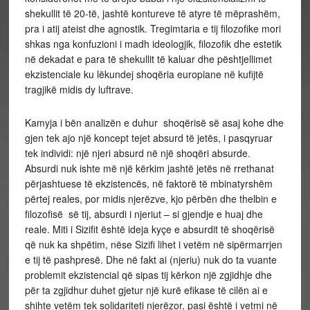
shekullit të 20-të, jashtë kontureve të atyre të mëprashëm,
pra i atij ateist dhe agnostik. Tregimtaria e tij filozofike mori
shkas nga konfuzioni i madh ideologjik, filozofik dhe estetik
në dekadat e para të shekullit të kaluar dhe pështjellimet
ekzistenciale ku lëkundej shoqëria europiane në kufijtë
tragjikë midis dy luftrave.
Kamyja i bën analizën e duhur shoqërisë së asaj kohe dhe
gjen tek ajo një koncept tejet absurd të jetës, i pasqyruar
tek individi: një njeri absurd në një shoqëri absurde.
Absurdi nuk ishte më një kërkim jashtë jetës në rrethanat
përjashtuese të ekzistencës, në faktorë të mbinatyrshëm
përtej reales, por midis njerëzve, kjo përbën dhe thelbin e
filozofisë së tij, absurdi i njeriut – si gjendje e huaj dhe
reale. Miti i Sizifit është ideja kyçe e absurdit të shoqërisë
që nuk ka shpëtim, nëse Sizifi lihet i vetëm në sipërmarrjen
e tij të pashpresë. Dhe në fakt ai (njeriu) nuk do ta vuante
problemit ekzistencial që sipas tij kërkon një zgjidhje dhe
për ta zgjidhur duhet gjetur një kurë efikase të cilën ai e
shihte vetëm tek solidariteti njerëzor, pasi është i vetmi në