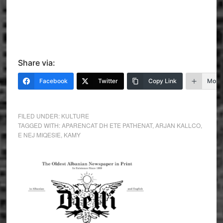
Share via:
Facebook
Twitter
Copy Link
More
FILED UNDER:
KULTURE
TAGGED WITH:
APARENCAT DH ETE PATHENAT
,
ARJAN KALLCO
,
E NEJ MIQESIE
,
KAMY