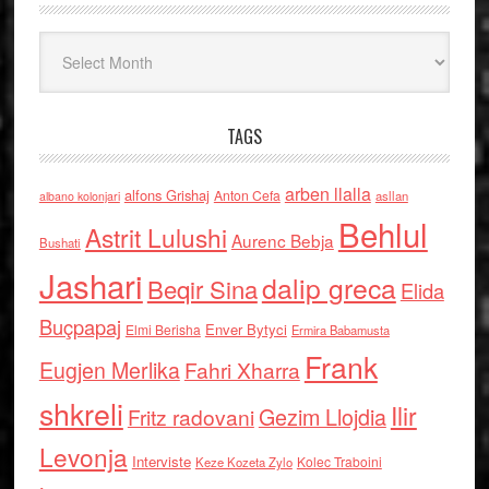
Arkiv
TAGS
arben llalla
alfons Grishaj
Anton Cefa
asllan
albano kolonjari
Behlul
Astrit Lulushi
Aurenc Bebja
Bushati
Jashari
dalip greca
Beqir Sina
Elida
Buçpapaj
Enver Bytyci
Elmi Berisha
Ermira Babamusta
Frank
Eugjen Merlika
Fahri Xharra
shkreli
Ilir
Gezim Llojdia
Fritz radovani
Levonja
Interviste
Kolec Traboini
Keze Kozeta Zylo