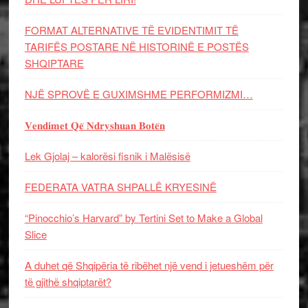
FORMAT ALTERNATIVE TË EVIDENTIMIT TË
TARIFËS POSTARE NË HISTORINË E POSTËS
SHQIPTARE
NJË SPROVË E GUXIMSHME PERFORMIZMI…
𝐕𝐞𝐧𝐝𝐢𝐦𝐞𝐭 𝐐𝐞̈ 𝐍𝐝𝐫𝐲𝐬𝐡𝐮𝐚𝐧 𝐁𝐨𝐭𝐞̈𝐧
Lek Gjolaj – kalorësi fisnik i Malësisë
FEDERATA VATRA SHPALLË KRYESINË
“Pinocchio’s Harvard” by Tertini Set to Make a Global
Slice
A duhet që Shqipëria të ribëhet një vend i jetueshëm për
të gjithë shqiptarët?