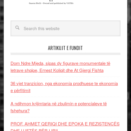
ARTIKUJT E FUNDIT
Dom Ndre Mjeda, sipas dy figurave monumentale të
letrave shqipe, Ernest Koliqit dhe At Gjergj Fishta
36 vjet tranzicion, nga ekonomia prodhuese te ekonomia
e përfitimit
A ndihmon krijimtaria në zbulimin e potencialeve të
fshehura?
PROF. AHMET QERIQI DHE EPOKA E REZISTENCЁS
DHE LUFTЁS PЁR LIRI!