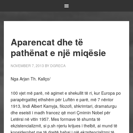
Aparencat dhe të
pathënat e një miqësie
NOVEMBER 7, 2013
BY
DGRECA
Nga Arjan Th. Kallço/
100 vjet më parë, në agimet e shekullit të ri, kur Europa po
parapërgatitej ethshëm për Luftën e parë, më 7 nëntor
1913, lindi Albert Kamyja, filozofi, shkrimtari, dramaturgu
dhe eseisti i madh francez që mori Çmimin Nobel për
Letërsi në vitin 1957. Mes formave të shumta të
ekzistencializmit, si p.sh njeriu krijues i thelbit, ai mund të
konsiderohet me të drejtë babai i një ekzsitencializmi të