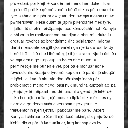
profesioni, por krejt të kundërt në mendime, duke filluar
nga idetë politike që më vonë u bënë shkas për debatet e
tyre tashmë të njohura qw çuan deri nw njw mospajtim tw
pwrhershwm. Nëse duam të japim pikëndarjet mes tyre,
mjafton të shohim pikëpamjet apo këndvështrimet: Kamyja
e shikonte tw realizueshme mundjen e absurdit, duke iu
drejtuar revoltës së brendshme dhe solidaritetit, ndërsa
Sartri mendonte se gjithçka varet nga njeriu qw wshtw dy
herë i lirë : i lirë dhe i lirë në zgjedhjet e veta. Njeriu është e
vetmja qënie që i jep kuptim botës dhe mund ta
përmirësojë me punën e vet, por pa e mohuar edhe
revolucionin. Ndarja e tyre nënkupton më parë një shoqëri,
miqësi, takime të shumta dhe përplasje idesh për
problemet e mendimeve, pasi nuk mund ta kuptosh atë pa
një njohje të mëparshme. Së fundmi u gjend një letër që
miku ia drejton mikut, një mesazh tipik i shkurtër mes dy
njerëzve që detyrimisht e kërkonin njëri-tjetrin, e
frekuentonin njëri-tjetrin, i pabotuar më parë. Albert
Kamyja i shkruante Sartrit një ftesë takimi, si dy njerëz që
kishin diçka për të komunikuar, larg koncepteve tw