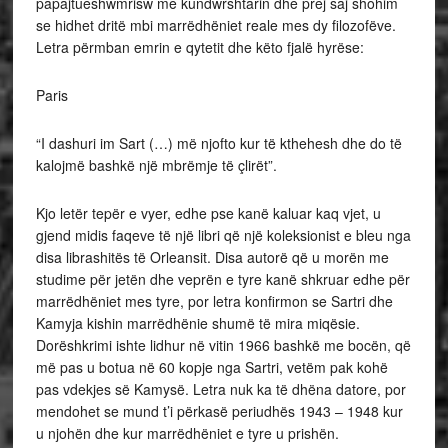
papajtueshwmrisw me kundwrshtarin dhe prej saj shohim
se hidhet dritë mbi marrëdhëniet reale mes dy filozofëve.
Letra përmban emrin e qytetit dhe këto fjalë hyrëse:
Paris
“I dashuri im Sart (…) më njofto kur të kthehesh dhe do të
kalojmë bashkë një mbrëmje të çlirët”.
Kjo letër tepër e vyer, edhe pse kanë kaluar kaq vjet, u
gjend midis faqeve të një libri që një koleksionist e bleu nga
disa librashitës të Orleansit. Disa autorë që u morën me
studime për jetën dhe veprën e tyre kanë shkruar edhe për
marrëdhëniet mes tyre, por letra konfirmon se Sartri dhe
Kamyja kishin marrëdhënie shumë të mira miqësie.
Dorëshkrimi ishte lidhur në vitin 1966 bashkë me bocën, që
më pas u botua në 60 kopje nga Sartri, vetëm pak kohë
pas vdekjes së Kamysë. Letra nuk ka të dhëna datore, por
mendohet se mund t’i përkasë periudhës 1943 – 1948 kur
u njohën dhe kur marrëdhëniet e tyre u prishën.