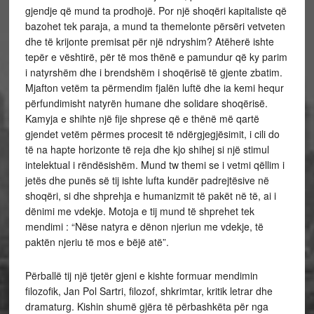
gjendje që mund ta prodhojë. Por një shoqëri kapitaliste që
bazohet tek paraja, a mund ta themelonte përsëri vetveten
dhe të krijonte premisat për një ndryshim? Atëherë ishte
tepër e vështirë, për të mos thënë e pamundur që ky parim
i natyrshëm dhe i brendshëm i shoqërisë të gjente zbatim.
Mjafton vetëm ta përmendim fjalën luftë dhe ia kemi hequr
përfundimisht natyrën humane dhe solidare shoqërisë.
Kamyja e shihte një fije shprese që e thënë më qartë
gjendet vetëm përmes procesit të ndërgjegjësimit, i cili do
të na hapte horizonte të reja dhe kjo shihej si një stimul
intelektual i rëndësishëm. Mund tw themi se i vetmi qëllim i
jetës dhe punës së tij ishte lufta kundër padrejtësive në
shoqëri, si dhe shprehja e humanizmit të pakët në të, ai i
dënimi me vdekje. Motoja e tij mund të shprehet tek
mendimi : “Nëse natyra e dënon njeriun me vdekje, të
paktën njeriu të mos e bëjë atë”.
Përballë tij një tjetër gjeni e kishte formuar mendimin
filozofik, Jan Pol Sartri, filozof, shkrimtar, kritik letrar dhe
dramaturg. Kishin shumë gjëra të përbashkëta për nga