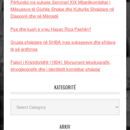
Përfundoi me sukses Seminari XIX Mbarëkombëtar i
Mësuesve të Gjuhës Shqipe dhe Kulturës Shqiptare në
Diasporë dhe në Mërgatë
Pse dhe kush e vrau Hasan Riza Pashën?
Gruaja shqiptare në SHBA mes sukseseve dhe sfidave
të së ardhmes
Fjalori i Kristoforidhit (1904): Monument leksikografik,
etnogjeografik dhe i identitetit kombëtar shqiptar
KATEGORITË
Kategoritë
ARKIV