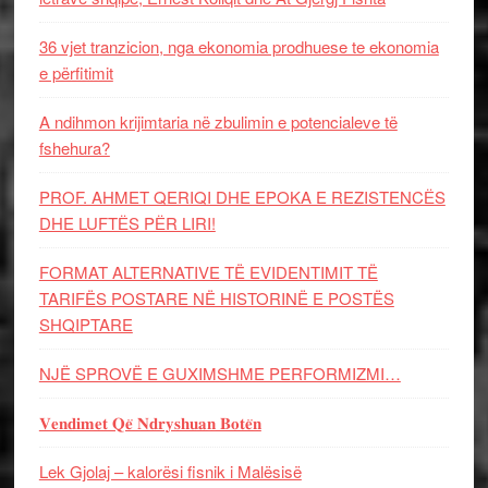
36 vjet tranzicion, nga ekonomia prodhuese te ekonomia
e përfitimit
A ndihmon krijimtaria në zbulimin e potencialeve të
fshehura?
PROF. AHMET QERIQI DHE EPOKA E REZISTENCЁS
DHE LUFTЁS PЁR LIRI!
FORMAT ALTERNATIVE TË EVIDENTIMIT TË
TARIFËS POSTARE NË HISTORINË E POSTËS
SHQIPTARE
NJË SPROVË E GUXIMSHME PERFORMIZMI…
𝐕𝐞𝐧𝐝𝐢𝐦𝐞𝐭 𝐐𝐞̈ 𝐍𝐝𝐫𝐲𝐬𝐡𝐮𝐚𝐧 𝐁𝐨𝐭𝐞̈𝐧
Lek Gjolaj – kalorësi fisnik i Malësisë