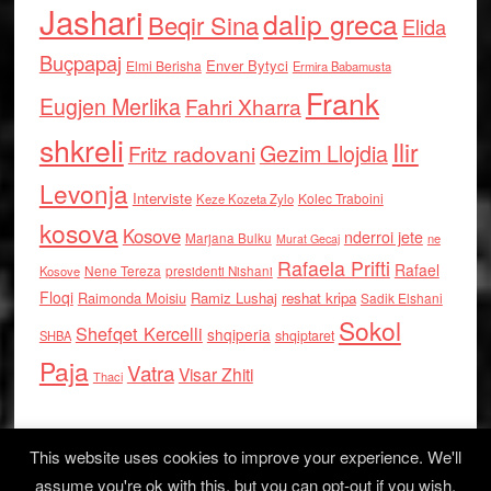
Jashari
dalip greca
Beqir Sina
Elida
Buçpapaj
Enver Bytyci
Elmi Berisha
Ermira Babamusta
Frank
Eugjen Merlika
Fahri Xharra
shkreli
Ilir
Gezim Llojdia
Fritz radovani
Levonja
Interviste
Kolec Traboini
Keze Kozeta Zylo
kosova
Kosove
nderroi jete
Marjana Bulku
ne
Murat Gecaj
Rafaela Prifti
Rafael
Nene Tereza
Kosove
presidenti Nishani
Floqi
Raimonda Moisiu
Ramiz Lushaj
reshat kripa
Sadik Elshani
Sokol
Shefqet Kercelli
shqiperia
shqiptaret
SHBA
Paja
Vatra
Visar Zhiti
Thaci
This website uses cookies to improve your experience. We'll
assume you're ok with this, but you can opt-out if you wish.