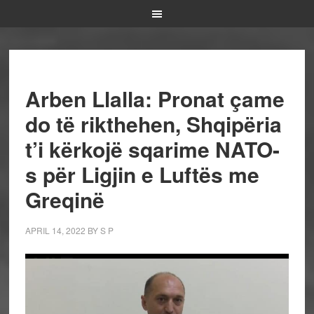
Arben Llalla: Pronat çame
do të rikthehen, Shqipëria
t’i kërkojë sqarime NATO-
s për Ligjin e Luftës me
Greqinë
APRIL 14, 2022
BY
S P