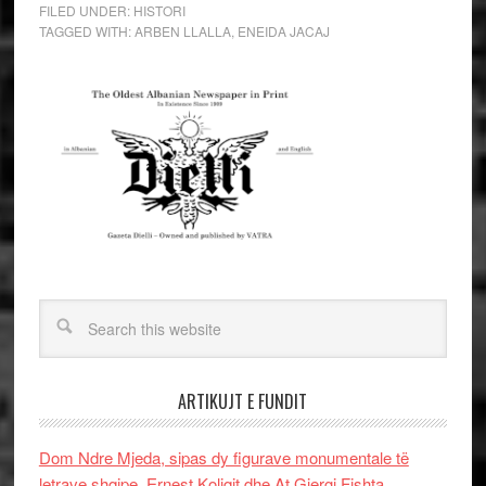
FILED UNDER:
HISTORI
TAGGED WITH:
ARBEN LLALLA
,
ENEIDA JACAJ
ARTIKUJT E FUNDIT
Dom Ndre Mjeda, sipas dy figurave monumentale të
letrave shqipe, Ernest Koliqit dhe At Gjergj Fishta