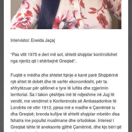
Intervistoi: Eneida Jaçaj
“Pas vitit 1975 e deri më sot, shtetit shqiptar kontrrollohet
nga njerëz që i shërbejnë Greqisë”.
Fuqitë e mëdha dhe shtetet fqinje e kanë parë Shqipërinë një shtet të dobët dhe të varfër ekonomikisht, për ta shfrytëzuar për qëllimet e tyre të luftës dhe zgjerimin territorial. Sa i takon çështjes më të ndjeshme në Jug të vendit, me vendimet e Konferencës së Ambasadorëve të Londrës në vitin 1913, pjesa më e madhe e Çamërisë iu dha Greqisë; brenda kufijve të shtetit shqiptar mbetën disa fshatra me popullsi muslimane dhe ortodokse. Interesi i Greqisë ishte të aneksonte gjithë Çamërinë, dhe kjo bëri që të kryej masakra më e egër ndaj shqiptarëve, më 27 qershor 1944, nga ushtarët grekë në zonën e Paramithise, ku forcat e Ligës Republikane Greke (EDES) të gjeneralit Zervas hynë në qytet dhe vranë rreth 600 shqiptarë, burra, gra dhe femijë. Forcat më të errëta të nacionalizmit grek bënë spastrimin etnik të Çamërisë, ku këtu ka luajtur rol edhe kisha greke bizantine. Historiani i njohur, Arben Llalla, në një intervistë ekskluzive për Gazetën “Dielli”, New York, flet për pronat dhe pasuritë çame, si dhe Ligjin e Luftës me Greqinë. Llalla shprehet se Greqia e përdor ligjin si hanxhar ndaj fqinjësisë shqiptaro-greke, ndërsa thekson se pala shqiptare duhet t’i kërkojë sqarime NATO-s, pasi nuk ka kuptim që një vend anëtar i NATO-s t’i shpallë luftë një vendi tjetër po anëtar. Ai thotë se, që pas vitit 1975 e deri më sot, çdo qelizë e shtetit shqiptar kontrrollohet nga njerëzit që i shërbejnë Greqisë, pra antishqiptar, megjithatë beson se pronat çame një ditë do të rikthehen te i zoti.-Genocidi grek ndaj popullsisë çame arriti kulmin me masakrën e 27 qershorit 1944, ku forcat e Napolon Zervës vranë dhe torturuan qindra burra, gra dhe fëmijë. Forcat më të errëta të nacionalizmit grek bënë spastrimin etnik të Çamërisë, ku këtu ka luajtur rol edhe kisha greke bizantine. Kanë kaluar 78 vite nga një nga masakrat më të egra mbi njerëzimin. Unë doja t’ju pyesja për Ligjin e Luftës me Greqinë. Politika zyrtare greke është shprehur se ligji është rrëzuar që në vitin 1987. A ekziston ende një ligj lufte mes dy vendeve? Nëse Greqia e mban të fshehtë, çfarë e pengon të heqë Ligjin e Luftës me Greqinë?Greqia zyrtarisht është në gjendje Lufte me Shqipërinë, sepse që kur ajo i shpalli luftë Shqipërisë në 9 nëntor 1940 (fletorja zyrtare e mbretërisë së Greqisë 10.11.1940) sekuestroi dhe konservoi të gjitha pronat e shqiptarëve me shtetësi shqiptare dhe shtetësi greke. Ligji i Luftës, i shpallur njëanshëm nga Greqia me Shqipërinë, u rishpall edhe në vitin 1966. Janë bërë tentativa herë pas herë nga të dy vendet për heqjen e këtij ligji, por Kuvendi i Greqisë që nga vitet 1980 e në vazhdim ka votuar që Ligji i Luftës të ekzistojë.Qeveria greke me Kryeministër Andrea Papandreu dhe Ministër i Jashtëm, Karolos Papulias, në vitin 1987, qeveria e tyre majtiste e hoqi Ligjin, por shumica e deputetëve që i përkisnin partisë se tyre në Kuvendin e Greqisë e rrëzoi duke mashtruar Ramiz Alinë dhe Shqipërinë moniste. Pra mund të themi se rreth 27 herë qeveritë greke e kanë hequr Ligjin e Luftës dhe po kaq Kuvendi i Greqisë e ka rivotuar. Është një lojë e fëlliqur e politikës greke.Unë nuk besoj se Greqia do ta heqë Ligjin e Luftës, ky Ligj qëndron si hanxhar mbi kryet e fqinjësisë greko-shqiptare edhe pse ne jemi anëtarë të NATO-s, ky Ligj ekziston i njëanshëm. Ligji i Luftës hiqet brenda 24 orëve nëse Shqipëria i kërkon sqarime komandos së NATO-s se si është e mundur të jemi në një ushtri dhe një vend anëtar i NATO-s i ka shpallur luftë një vendi tjetër anëtar i NATO-s.-Ligji i Luftës e ka zanafillën, më 28 tetor 1940, kur Italia i shpalli luftë Greqisë, dhe, menjëherë pas fillimit të luftës, në Greqi u shpall gjendja e luftës me Italinë dhe Shqipërinë. Pse Greqia vendosi Ligjin e Luftës me Shqipërinë, kur kjo e fundit nuk e sulmoi? Konti Ciano, në Tetor 1940 përgatiti një ultimatum që do t’i paraqitej Ministrit të Jashtëm të Greqisë z.Metaksa. Ultimatumi i ngjante atij që kishte përgatitur dhe ia kishte paraqitur mbretit Zogu i I, të Shqipërisë, ku përmblidhej “ose pushtimi, ose Lufta”. Në këtë ultimatum, Greqisë i kërkohej të pranonte menjëherë pushtimin italian të disa bazave strategjike. Ambasadori italian në Greqi z.Grazzi, që ia paraqiti ultimatumin në orët e vona të mesnatës z.Metaksa, nuk qe në gjendje t’i përgjigjej pyetjes së Metaksasë, se për ç’baza strategjike bëhej fjalë. I nervozuar nga kjo heshtje, Metaksai iu përgjigj me një “Oqi” “Jo “ ultimatumit. Më 28 tetor 1940 –tetë divizione të përbërë nga 140000 ushtarë – nën një shi të furishëm, italianët filluan sulmin në një front prej 200 km. Duke u nisur nga ky fakt, mbreti i Greqisë, Konstandin, nxjerr Dekretin Mbretëror nr. 2636 i vitit 1940, sipas të cilit shpallte “ Shqipërinë shtet armik dhe pasuritë e shqiptarëve, pasuri armike”. Njëkohësisht, të gjitha pasuritë e shqiptarëve i vendosi në “sekuestro konservative”. Në deklaratën e saj zyrtare të sulmit nga Italia, Greqia rendiste si aleate të Italisë në këtë agresion edhe Shqipërinë. Sipas kësaj logjike, Shqipëria shfaqej “de jure” si pjesëtare e këtij agresioni. Për këtë dekret u morën për bazë, ekzistenca e qeverisë kuislinge shqiptare, dhe se në këtë luftë Italia kishte organizuar dy batalione mercenarësh shqiptarë, të rreshtuar bri armatave italiane, por të cilat dezertuan nga fronti përpara se të fillonte lufta. Duke u bazuar në këto fakte absurde, Greqia monarkiste e konsideroi Shqipërinë “ shtet armik” dhe shpalli ndaj saj “ gjendjen e luftës”. Por këto “ fakte” absurde bien vetiu sepse;1- Shqipëria në atë kohë nuk ishte një vend i lirë dhe sovran ku të ushtronte në mënyrë të pavarur vullnetin e saj politik.2- Shqipëria nuk gëzonte zotësinë juridike dhe aftësitë politike për të deklaruar lëvizjet e saj të pavarura në hartën politike të Evropës.3- Shqipëria nuk gëzonte me të vërtetë autoritetin e vërtetë dhe të plotë vetëveprues si një subjekt aktiv i së Drejtësë Ndërkombëtare.Ironike është fakti se Greqia e ka hequr Ligjin e Luftës me Italinë, ndërsa e mban me Shqipërinë që në vitin 1940, që ishte e pushtuar nga Italia fashiste.-Çfarë qëndrimi duhet të ndjekë politika e jashtme shqiptare sa i takon çështjes çame në pergjjithesi, tokave çame, varrezave çame? Sa serioze dhe e gatshme është treguar pala shqiptare lidhur me çështjet më të ndjeshme me Greqinë?Pas vitit 1975 e deri më sot, çdo qelizë e shtetit shqiptar kontrrollohet nga njerëzit që i shërbejnë Greqisë, pra antishqiptar. Fjala është nga kryetari i shtetit, kryeministra, ministra, deputet, drejtues fetar, etj. Kjo është e dhimbshme por e vërtetë, sepse, përndryshe nuk ka se si të shpjegohet që për çështjen çame Tirana zyrtare nuk flet fare, përveç zërave individualë të pavarur. Shikoni se si partinë PDIU, që ka në program çështjen çame, si e sulmojnë PS e PD të koordinuar. Në vitin 2017, Edi Rama vodhi mandantin e deputetit të Shpëtim Idrizit dhe përçau PDIU, kjo ishte porosia e Athinës, por nuk ia arritën qëllimit dashakeqës, sepse çështja çame ekziston ashtu siç ekziston dhe partia e këtij zëri është PDIU.Mos doni emra? Ato emra janë midis nesh, miq, shok të njohurit tanë.A e dini ju se sa ministra e deputetë me kombësi shqiptare kanë mohuar se janë shqiptarë vetëm e vetëm për të përfituar privilegje familjare? Dosja është e rëndë me të vërteta të politikës shqiptare si vasale e Greqisë. Politika shqiptare lejoi që ushtria e vdekur e Greqisë e vitit 1940-41 të ndërtojë rreth 8.000 vare bosh. Kujt ideologjie i shërbejnë këto varre bosh? Greqia në librat e saj shkollor edukon brezat se ato 8 mijë varre janë ushtarët grekë që u vranë për motrën e vogël Vorio Epiri, për ta çliruar nga shqiptarët. E kuptoni çfarë bëhet e çfarë mësojnë grekët në librat e tyre?Për çështjen çame jo vetëm grekët dridhen e kanë frikë, por kanë filluar dhe politikanët e Tiranës të tremben se mos kjo çështje fillon të hyjë në rrjedhjen e zgjidhjes ndërkombëtare. Për fatin e keq unë disa drejtues të Shqipërisë i shikojë në një linjë me Athinën për zgjidhjen e çështjes çame dhe më gjerë në Greqi që lidhet me pakicën kombëtare shqiptare, pronat dhe të drejtat e emigrantëve ekonomikë shqiptar.-Greqia vazhdon të shkelë sot “Konventën mbi Mosparashkrimin e Krimeve të Luftës dhe Krimeve Kundër Njerëzimit”, hyrë në fuqi më 11 nëntor 1970, që konfirmon parimet e së Drejtës Ndërkombëtare, të njohura nga Statuti i Gjykatës Ushtarake Ndërkombëtare të Nurembergut. Çfarë vlerësimi keni? Greqia duke qenë një shtet i themeluar nën kujdesin e Rusisë, Britanisë, Francës e Gjermanisë gëzon privilegje duke u anëtarësuar në BE pa plotësuar asnjë kusht, duke gënjyer për ekonominë e saj prej vitesh. Kështu, kjo Greqi nuk njeh asnjë Konventë. Greqia kishte fat pas vitit 1944 që Britania dhe SHBA nuk e lanë nën kthetrat e Rusisë komuniste. 50 vite, Shqipëria komuniste shkoi pas, ndërsa Greqia duke qenë bazë e fortë e Britanisë dhe SHBA për 50 vite përfitoi privilegje në arenën ndërkombëtare. Por unë jam optimist, besoj se një ditë prona do shkojë tek i Zoti, e çdo gjë do zgjidhet me punë dhe diplomaci. Në Greqi, të gjithë bashkëpunëtorët e nazistëve gjermanë nuk u dënuan, por u bënë presidentë, kryeministra, ministra dhe deputetë, duke filluar nga Rallis, Zervas, Micotaqi, Karamalis, Meimaraqis, etj. Pa folur që pjesëmarrësit udhëheqës në gjenocidin në Çamëri u bënë kryepeshkopë e peshkopë. Këto akuza të mia bazohen në fakte shkencore të pamohueshme ende nga grekët.-Besoni se do të vijë dita që Greqia të kërkojë falje publike për 2900 viktimat, për 40.000 vetat e dëbuar me dhunë, për 68 fshatrat e qytetet e grabitura e të djegura, për grabitjen dhe shfrytëzimin e pasurive të tyre? Greqia është një shtet me racizëm të theksuar që nuk njeh asnjë pakicë kombëtare; shumica e besimit ortodoks ushtron dhunë dhe presion ndaj grekëve që kanë besim jo ortodoksë si ndaj myslimanëve, hebrenjëve, katolikëve, jehovah, etj. Prandaj, unë ende besoj se Greqia nuk e ka guximin të mundë vetveten raciste e të kërkojë falje ndaj shqiptarëve nga Çamëria për gjenocidin dhe përzënia me dhunë nga trojet e tyre. Ne po flasim sot vetëm për g