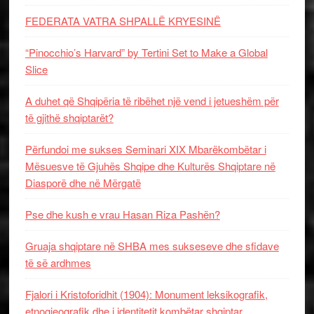
FEDERATA VATRA SHPALLË KRYESINË
“Pinocchio’s Harvard” by Tertini Set to Make a Global
Slice
A duhet që Shqipëria të ribëhet një vend i jetueshëm për
të gjithë shqiptarët?
Përfundoi me sukses Seminari XIX Mbarëkombëtar i
Mësuesve të Gjuhës Shqipe dhe Kulturës Shqiptare në
Diasporë dhe në Mërgatë
Pse dhe kush e vrau Hasan Riza Pashën?
Gruaja shqiptare në SHBA mes sukseseve dhe sfidave
të së ardhmes
Fjalori i Kristoforidhit (1904): Monument leksikografik,
etnogjeografik dhe i identitetit kombëtar shqiptar