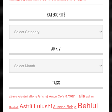
KATEGORITË
Kategoritë
ARKIV
Arkiv
TAGS
arben llalla
alfons Grishaj
Anton Cefa
asllan
albano kolonjari
Behlul
Astrit Lulushi
Aurenc Bebja
Bushati