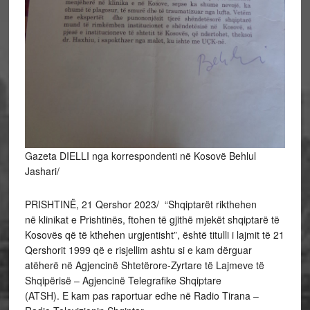
Gazeta DIELLI nga korrespondenti në Kosovë Behlul
Jashari/
PRISHTINË, 21 Qershor 2023/ “Shqiptarët rikthehen
në klinikat e Prishtinës, ftohen të gjithë mjekët shqiptarë të
Kosovës që të kthehen urgjentisht”, është titulli i lajmit të 21
Qershorit 1999 që e risjellim ashtu si e kam dërguar
atëherë në Agjencinë Shtetërore-Zyrtare të Lajmeve të
Shqipërisë – Agjencinë Telegrafike Shqiptare
(ATSH). E kam pas raportuar edhe në Radio Tirana –