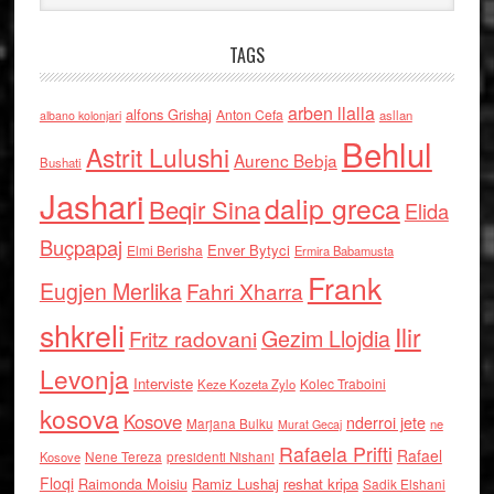
TAGS
arben llalla
alfons Grishaj
Anton Cefa
asllan
albano kolonjari
Behlul
Astrit Lulushi
Aurenc Bebja
Bushati
Jashari
dalip greca
Beqir Sina
Elida
Buçpapaj
Enver Bytyci
Elmi Berisha
Ermira Babamusta
Frank
Eugjen Merlika
Fahri Xharra
shkreli
Ilir
Gezim Llojdia
Fritz radovani
Levonja
Interviste
Kolec Traboini
Keze Kozeta Zylo
kosova
Kosove
nderroi jete
Marjana Bulku
ne
Murat Gecaj
Rafaela Prifti
Rafael
Nene Tereza
Kosove
presidenti Nishani
Floqi
Raimonda Moisiu
Ramiz Lushaj
reshat kripa
Sadik Elshani