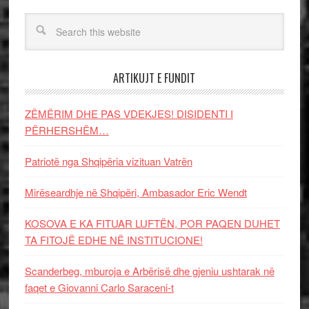
ARTIKUJT E FUNDIT
ZËMËRIM DHE PAS VDEKJES! DISIDENTI I
PËRHERSHËM…
Patriotë nga Shqipëria vizituan Vatrën
Mirëseardhje në Shqipëri, Ambasador Eric Wendt
KOSOVA E KA FITUAR LUFTËN, POR PAQEN DUHET
TA FITOJË EDHE NË INSTITUCIONE!
Scanderbeg, mburoja e Arbërisë dhe gjeniu ushtarak në
faqet e Giovanni Carlo Saraceni-t