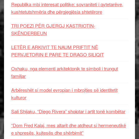
Republika mbi interesat politike: sovraniteti i qytetarëve,
kushtetutshmëria dhe përgjegjësia shtetërore
TRI POEZI PËR GJERGJ KASTRIOTIN-
SKËNDERBEUN
LETËR E ARKIVIT TE NAUM PRIFTIT NË
PERVJETORIN E PARE TE DRAGO SILIQIT
Oxhaku, nga elementi arkitektonik te simboli i trungut
familjar
Arbëreshët si model evropian i mbrojtjes së identitetit
kulturor
Sali Shijaku, “Diego Rivera” shqiptar i artit tonë kombëtar
“Dom Fred Kalaj, mes altarit dhe atdheut si hermeneutikë
e shpresës, kujtesës dhe shërbimit”