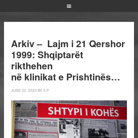
Arkiv – Lajm i 21 Qershor
1999: Shqiptarët
rikthehen
në klinikat e Prishtinës…
JUNE 22, 2023
BY
S P