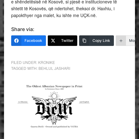
e shëndetësisë në Kosovë, si pjesë e institucioneve të
shtetit të Kosovës, që ndertohet, theksoi dr. Haxhiu, i
papokthyer nga malet, ku ishte me UÇK-në.
Share via:
Facebook
Twitter
Copy Link
More
FILED UNDER:
KRONIKE
TAGGED WITH:
BEHLUL JASHARI