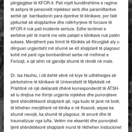
përgjegjëse të KFOR-it. Pati mjaft kundërshtime e ragime
të ashpra të personelit mjekësor serb dhe paramilitarëve
serbë që barrikadonin para dyerëve të klinikave, por falë
pjekurisë së shqiptarëve dhe ndërhyrjeve të forcave të
KFOR-it nuk pati incidente serioze. Edhe tentimet e
serbëve për të marrë me vete paisjet e klinikave nuk patën
sukses. Menjëherë pas lirimit të Klinikës së Kirurgjisë aty u
dërguan urgjentisht më shumë se 40 shqiptarë të plagosur
kohë më parë nga bombardimet serbe në rrethinat e
Ferizajt, e që ishin në gjendje shumë të rëndë në male.
Dr. Isa Haxhiu, i cili është vënë në krye të udhëheqjes së
përkohshne të klinikave të Universitetit të Mjekësië në
Prishtinë në një deklaratë dhënë korrespondentit të ATSH-
së iu drejtua me thirrje urgjente mjekëve dhe punonjësve
tjerë shëndëtësorë shqiptarë që, nga kudo të janë në botë,
të kthehen menjëherë në klinika e në Kosovë, sepse ka
shumë nevojë, ka shumë të plagosur, të smurë dhe të
traumatizuar nga lufta. Vetëm me eksertët dhe punonjësit
tjerë shëndetësorë shqiptarë mund të rikthehen instiucionet