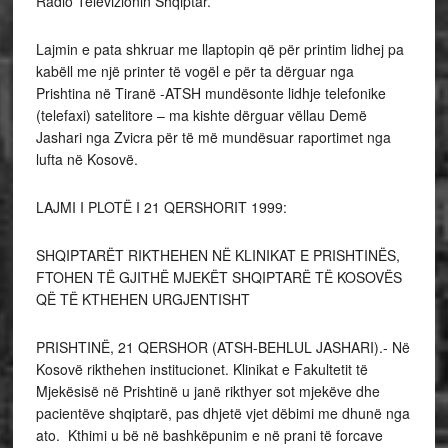
Radio Televizionin Shqiptar.
Lajmin e pata shkruar me llaptopin që për printim lidhej pa
kabëll me një printer të vogël e për ta dërguar nga
Prishtina në Tiranë -ATSH mundësonte lidhje telefonike
(telefaxi) satelitore – ma kishte dërguar vëllau Demë
Jashari nga Zvicra për të më mundësuar raportimet nga
lufta në Kosovë.
LAJMI I PLOTË I 21 QERSHORIT 1999:
SHQIPTARËT RIKTHEHEN NË KLINIKAT E PRISHTINËS,
FTOHEN TË GJITHË MJEKËT SHQIPTARË TË KOSOVËS
QË TË KTHEHEN URGJENTISHT
PRISHTINË, 21 QERSHOR (ATSH-BEHLUL JASHARI).- Në
Kosovë rikthehen institucionet. Klinikat e Fakultetit të
Mjekësisë në Prishtinë u janë rikthyer sot mjekëve dhe
pacientëve shqiptarë, pas dhjetë vjet dëbimi me dhunë nga
ato. Kthimi u bë në bashkëpunim e në prani të forcave