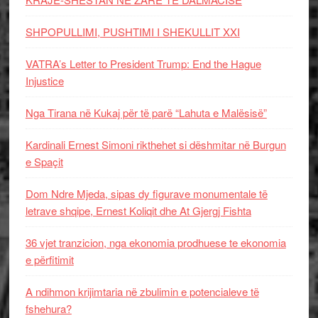
SHPOPULLIMI, PUSHTIMI I SHEKULLIT XXI
VATRA’s Letter to President Trump: End the Hague
Injustice
Nga Tirana në Kukaj për të parë “Lahuta e Malësisë”
Kardinali Ernest Simoni rikthehet si dëshmitar në Burgun
e Spaçit
Dom Ndre Mjeda, sipas dy figurave monumentale të
letrave shqipe, Ernest Koliqit dhe At Gjergj Fishta
36 vjet tranzicion, nga ekonomia prodhuese te ekonomia
e përfitimit
A ndihmon krijimtaria në zbulimin e potencialeve të
fshehura?