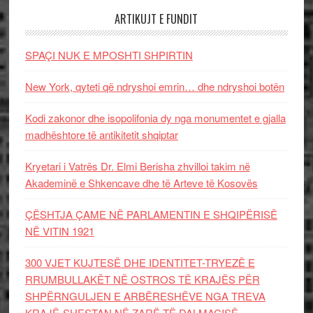
ARTIKUJT E FUNDIT
SPAÇI NUK E MPOSHTI SHPIRTIN
New York, qyteti që ndryshoi emrin… dhe ndryshoi botën
Kodi zakonor dhe isopolifonia dy nga monumentet e gjalla
madhështore të antikitetit shqiptar
Kryetari i Vatrës Dr. Elmi Berisha zhvilloi takim në
Akademinë e Shkencave dhe të Arteve të Kosovës
ÇËSHTJA ÇAME NË PARLAMENTIN E SHQIPËRISË
NË VITIN 1921
300 VJET KUJTESË DHE IDENTITET-TRYEZË E
RRUMBULLAKËT NË OSTROS TË KRAJËS PËR
SHPËRNGULJEN E ARBËRESHËVE NGA TREVA
KRAJË-SHESTAN NË ZARË TË DALMACISË