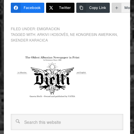
Facebook
Twitter
Copy Link
More
FILED UNDER:
EMIGRACION
TAGGED WITH:
ARKIVI I KOSOVËS
,
NE KONGRESIN AMERIKAN
,
SKENDER KARACICA