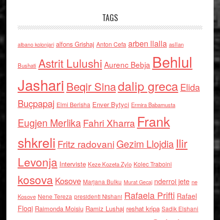
TAGS
arben llalla
alfons Grishaj
Anton Cefa
asllan
albano kolonjari
Behlul
Astrit Lulushi
Aurenc Bebja
Bushati
Jashari
dalip greca
Beqir Sina
Elida
Buçpapaj
Enver Bytyci
Elmi Berisha
Ermira Babamusta
Frank
Eugjen Merlika
Fahri Xharra
shkreli
Ilir
Gezim Llojdia
Fritz radovani
Levonja
Interviste
Kolec Traboini
Keze Kozeta Zylo
kosova
Kosove
nderroi jete
Marjana Bulku
ne
Murat Gecaj
Rafaela Prifti
Rafael
Nene Tereza
Kosove
presidenti Nishani
Floqi
Raimonda Moisiu
Ramiz Lushaj
reshat kripa
Sadik Elshani