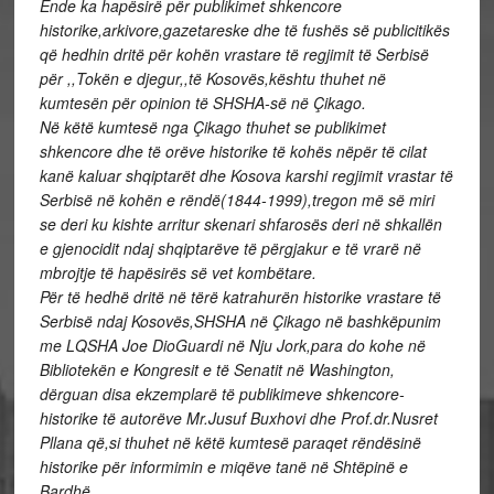
Ende ka hapësirë për publikimet shkencore
historike,arkivore,gazetareske dhe të fushës së publicitikës
që hedhin dritë për kohën vrastare të regjimit të Serbisë
për ,,Tokën e djegur,,të Kosovës,kështu thuhet në
kumtesën për opinion të SHSHA-së në Çikago.
Në këtë kumtesë nga Çikago thuhet se publikimet
shkencore dhe të orëve historike të kohës nëpër të cilat
kanë kaluar shqiptarët dhe Kosova karshi regjimit vrastar të
Serbisë në kohën e rëndë(1844-1999),tregon më së miri
se deri ku kishte arritur skenari shfarosës deri në shkallën
e gjenocidit ndaj shqiptarëve të përgjakur e të vrarë në
mbrojtje të hapësirës së vet kombëtare.
Për të hedhë dritë në tërë katrahurën historike vrastare të
Serbisë ndaj Kosovës,SHSHA në Çikago në bashkëpunim
me LQSHA Joe DioGuardi në Nju Jork,para do kohe në
Bibliotekën e Kongresit e të Senatit në Washington,
dërguan disa ekzemplarë të publikimeve shkencore-
historike të autorëve Mr.Jusuf Buxhovi dhe Prof.dr.Nusret
Pllana që,si thuhet në këtë kumtesë paraqet rëndësinë
historike për informimin e miqëve tanë në Shtëpinë e
Bardhë.