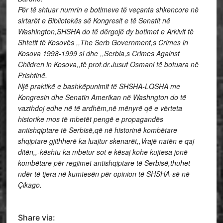
Për të shtuar numrin e botimeve të veçanta shkencore në
sirtarët e Bibliotekës së Kongresit e të Senatit në
Washington,SHSHA do të dërgojë dy botimet e Arkivit të
Shtetit të Kosovës ,,The Serb Government,s Crimes in
Kosova 1998-1999 si dhe ,,Serbia,s Crimes Against
Children in Kosova,,të prof.dr.Jusuf Osmani të botuara në
Prishtinë.
Një praktikë e bashkëpunimit të SHSHA-LQSHA me
Kongresin dhe Senatin Amerikan në Washngton do të
vazthdoj edhe në të ardhëm,në mënyrë që e vërteta
historike mos të mbetët pengë e propagandës
antishqiptare të Serbisë,që në historinë kombëtare
shqiptare gjithherë ka luajtur skenarët,,Vrajë natën e qaj
ditën,,-kështu ka mbetur sot e kësaj kohe kujtesa jonë
kombëtare për regjimet antishqiptare të Serbisë,thuhet
ndër të tjera në kumtesën për opinion të SHSHA-së në
Çikago.
Share via: