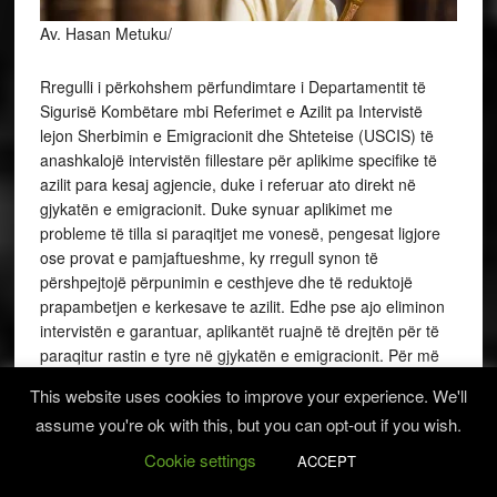
Av. Hasan Metuku/
Rregulli i përkohshem përfundimtare i Departamentit të
Sigurisë Kombëtare mbi Referimet e Azilit pa Intervistë
lejon Sherbimin e Emigracionit dhe Shteteise (USCIS) të
anashkalojë intervistën fillestare për aplikime specifike të
azilit para kesaj agjencie, duke i referuar ato direkt në
gjykatën e emigracionit. Duke synuar aplikimet me
probleme të tilla si paraqitjet me vonesë, pengesat ligjore
ose provat e pamjaftueshme, ky rregull synon të
përshpejtojë përpunimin e cesthjeve dhe të reduktojë
prapambetjen e kerkesave te azilit. Edhe pse ajo eliminon
intervistën e garantuar, aplikantët ruajnë të drejtën për të
paraqitur rastin e tyre në gjykatën e emigracionit. Për më
shumë detaje, vizitoni Regjistrin Federal (Federal
This website uses cookies to improve your experience. We'll
Register).
assume you're ok with this, but you can opt-out if you wish.
Si Ndikon Ndryshimi i Rregullit të USCIS kerkesat e
Cookie settings
ACCEPT
prapambetura te Azilit në Vitin 2026?