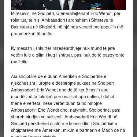
Mirësevini në Shqipëri, Gjenerallejtënant Eric Wendt, për
rolin tuaj të ri si Ambasadori i ardhshëm i Shteteve të
Bashkuara në Shqipëri, në një nga vendet me popullin më
proamerikan të botës.
Ky mesazh i shkurtër mirëseardhjeje nuk mund të jetë
vetëm lule e qilim i kuq i shtruar, pasi nuk do të pasqyronte
realitetin.
Ata shqiptarë që e duan Amerikën e Shqiperine e
njëkohësisht i urojnë e dëshirojnë sukses në Shqipëri
Ambasadorit Eric Wendt dhe do të kenë rastin apo
mundësinë ta takojnë personalisht apo online, i duhet
thënë e vërteta, nëse vërtet duan ta ndihmojnë
Ambasadorin Eric Wendt dhe, natyrisht, Shqipërinë, pasi
shpreh bindjen se suksesi i Ambasadorit Eric Wendt në
Shqipëri përkthehet si afrim e konsolidim i Shqipërisë e
shqiptarëve me Amerikën, mikun e partnerin e Madh që na
e ka konfirmuar historia.