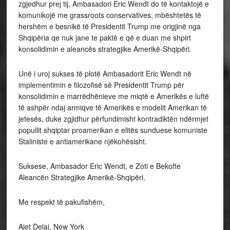
zgjedhur prej tij, Ambasadori Eric Wendt do të kontaktojë e
komunikojë me grassroots conservatives, mbështetës të
hershëm e besnikë të Presidentit Trump me origjinë nga
Shqipëria qe nuk jane te paktē e që e duan me shpirt
konsolidimin e aleancës strategjike Amerikë-Shqipëri.
Unë i uroj sukses të plotë Ambasadorit Eric Wendt në
implementimin e filozofisë së Presidentit Trump për
konsolidimin e marrëdhënieve me miqtë e Amerikës e luftë
të ashpër ndaj armiqve të Amerikës e modelit Amerikan të
jetesës, duke zgjidhur përfundimisht kontradiktën ndërmjet
popullit shqiptar proamerikan e elitës sunduese komuniste
Staliniste e antiamerikane njëkohësisht.
Suksese, Ambasador Eric Wendt, e Zoti e Bekofte
Aleancën Strategjike Amerikë-Shqipëri.
Me respekt të pakufishëm,
Ajet Delaj, New York