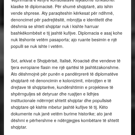
klasike të diplomacisë. Për shumë shqiptarë, ato ishin
vende shprese. Aty paraqiteshin kërkesat për ndihmë,
denoncimet për padrejtësitë, mbrojtja e identitetit dhe
dëshmia se shteti shqiptar nuk i kishte harruar
bashkëkombësit e tij jashtë kufijve. Diplomacia e asaj kohe
nuk lëshonte vetëm pasaporta; ajo ruante besimin e një
populli se nuk ishte i vetëm.
Sot, arkivat e Shqipërisë, Italisë, Kroacisë dhe vendeve të
tjera evropiane flasin me një qartësi të jashtëzakonshme.
Ato dëshmojnë për punën e pandërprerë të diplomatëve
shqiptarë në denoncimin e kolonizimit, mbrojtjen e të
drejtave të shqiptarëve, kundërshtimin e projekteve të
shpërnguljes së detyruar dhe ruajtjen e lidhjes
institucionale ndërmjet shtetit shqiptar dhe popullsisë
shqiptare që kishte mbetur jashtë kufijve të tij. Këto
dokumente nuk janë vetëm burime historike; ato janë
dëshmi e përhershme e ndërgjegjes kombëtare të shtetit
shqiptar.