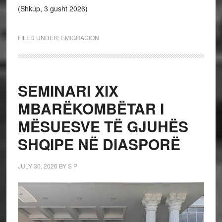
(Shkup, 3 gusht 2026)
FILED UNDER:
EMIGRACION
SEMINARI XIX
MBARËKOMBËTAR I
MËSUESVE TË GJUHËS
SHQIPE NË DIASPORË
JULY 30, 2026
BY
S P