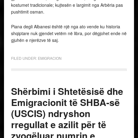
kostumet tradicionale; kujtesën e largimit nga Arbëria pas
pushtimit osman.
Piana degli Albanesi është një nga ato vende ku historia
shqiptare nuk gjendet vetëm në libra, por dëgjohet ende në
gjuhën e njerëzve të saj.
FILED UNDER:
EMIGRACION
Shërbimi i Shtetësisë dhe
Emigracionit të SHBA-së
(USCIS) ndryshon
rregullat e azilit për të
zvogëluar numrin e