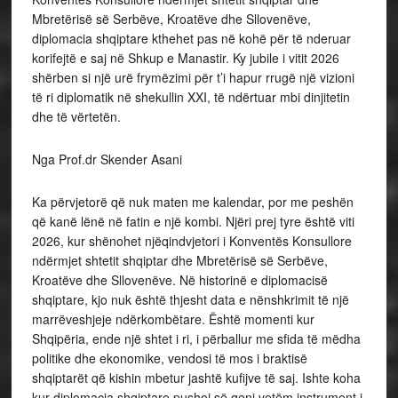
Mbretërisë së Serbëve, Kroatëve dhe Sllovenëve,
diplomacia shqiptare kthehet pas në kohë për të nderuar
korifejtë e saj në Shkup e Manastir. Ky jubile i vitit 2026
shërben si një urë frymëzimi për t’i hapur rrugë një vizioni
të ri diplomatik në shekullin XXI, të ndërtuar mbi dinjitetin
dhe të vërtetën.
Nga Prof.dr Skender Asani
Ka përvjetorë që nuk maten me kalendar, por me peshën
që kanë lënë në fatin e një kombi. Njëri prej tyre është viti
2026, kur shënohet njëqindvjetori i Konventës Konsullore
ndërmjet shtetit shqiptar dhe Mbretërisë së Serbëve,
Kroatëve dhe Sllovenëve. Në historinë e diplomacisë
shqiptare, kjo nuk është thjesht data e nënshkrimit të një
marrëveshjeje ndërkombëtare. Është momenti kur
Shqipëria, ende një shtet i ri, i përballur me sfida të mëdha
politike dhe ekonomike, vendosi të mos i braktisë
shqiptarët që kishin mbetur jashtë kufijve të saj. Ishte koha
kur diplomacia shqiptare pushoi së qeni vetëm instrument i