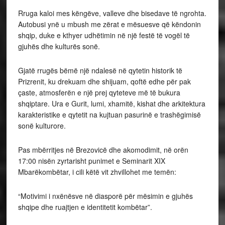
Rruga kaloi mes këngëve, valleve dhe bisedave të ngrohta.
Autobusi ynë u mbush me zërat e mësuesve që këndonin
shqip, duke e kthyer udhëtimin në një festë të vogël të
gjuhës dhe kulturës sonë.
Gjatë rrugës bëmë një ndalesë në qytetin historik të
Prizrenit, ku drekuam dhe shijuam, qoftë edhe për pak
çaste, atmosferën e një prej qyteteve më të bukura
shqiptare. Ura e Gurit, lumi, xhamitë, kishat dhe arkitektura
karakteristike e qytetit na kujtuan pasurinë e trashëgimisë
sonë kulturore.
Pas mbërritjes në Brezovicë dhe akomodimit, në orën
17:00 nisën zyrtarisht punimet e Seminarit XIX
Mbarëkombëtar, i cili këtë vit zhvillohet me temën:
“Motivimi i nxënësve në diasporë për mësimin e gjuhës
shqipe dhe ruajtjen e identitetit kombëtar”.