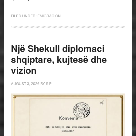
FILED UNDER:
EMIGRACION
Një Shekull diplomaci
shqiptare, kujtesë dhe
vizion
AUGUST 3, 2026
BY
S P