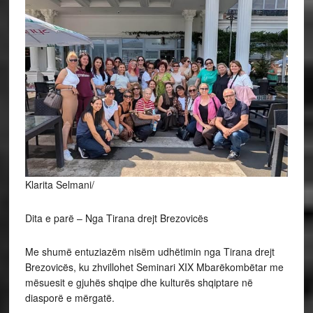
Klarita Selmani/
Dita e parë – Nga Tirana drejt Brezovicës
Me shumë entuziazëm nisëm udhëtimin nga Tirana drejt
Brezovicës, ku zhvillohet Seminari XIX Mbarëkombëtar me
mësuesit e gjuhës shqipe dhe kulturës shqiptare në
diasporë e mërgatë.