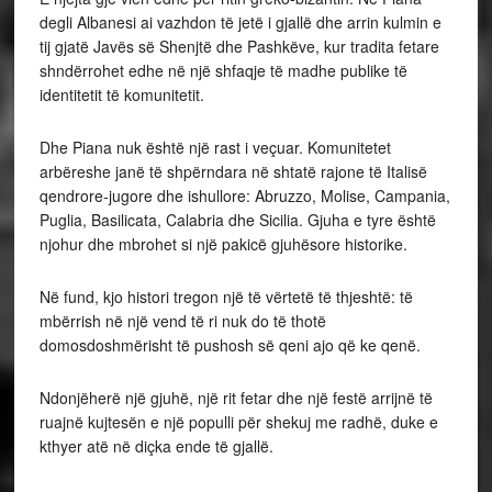
degli Albanesi ai vazhdon të jetë i gjallë dhe arrin kulmin e
tij gjatë Javës së Shenjtë dhe Pashkëve, kur tradita fetare
shndërrohet edhe në një shfaqje të madhe publike të
identitetit të komunitetit.
Dhe Piana nuk është një rast i veçuar. Komunitetet
arbëreshe janë të shpërndara në shtatë rajone të Italisë
qendrore-jugore dhe ishullore: Abruzzo, Molise, Campania,
Puglia, Basilicata, Calabria dhe Sicilia. Gjuha e tyre është
njohur dhe mbrohet si një pakicë gjuhësore historike.
Në fund, kjo histori tregon një të vërtetë të thjeshtë: të
mbërrish në një vend të ri nuk do të thotë
domosdoshmërisht të pushosh së qeni ajo që ke qenë.
Ndonjëherë një gjuhë, një rit fetar dhe një festë arrijnë të
ruajnë kujtesën e një populli për shekuj me radhë, duke e
kthyer atë në diçka ende të gjallë.