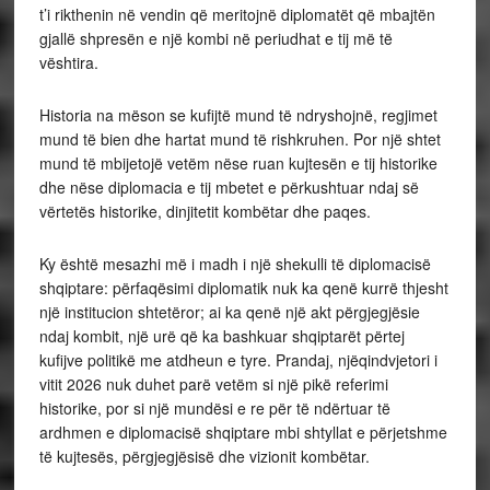
t’i rikthenin në vendin që meritojnë diplomatët që mbajtën
gjallë shpresën e një kombi në periudhat e tij më të
vështira.
Historia na mëson se kufijtë mund të ndryshojnë, regjimet
mund të bien dhe hartat mund të rishkruhen. Por një shtet
mund të mbijetojë vetëm nëse ruan kujtesën e tij historike
dhe nëse diplomacia e tij mbetet e përkushtuar ndaj së
vërtetës historike, dinjitetit kombëtar dhe paqes.
Ky është mesazhi më i madh i një shekulli të diplomacisë
shqiptare: përfaqësimi diplomatik nuk ka qenë kurrë thjesht
një institucion shtetëror; ai ka qenë një akt përgjegjësie
ndaj kombit, një urë që ka bashkuar shqiptarët përtej
kufijve politikë me atdheun e tyre. Prandaj, njëqindvjetori i
vitit 2026 nuk duhet parë vetëm si një pikë referimi
historike, por si një mundësi e re për të ndërtuar të
ardhmen e diplomacisë shqiptare mbi shtyllat e përjetshme
të kujtesës, përgjegjësisë dhe vizionit kombëtar.