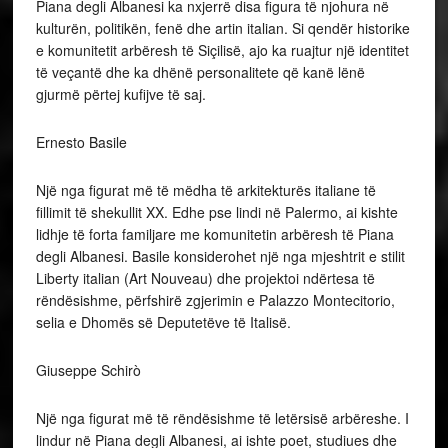
Piana degli Albanesi ka nxjerrë disa figura të njohura në
kulturën, politikën, fenë dhe artin italian. Si qendër historike
e komunitetit arbëresh të Siçilisë, ajo ka ruajtur një identitet
të veçantë dhe ka dhënë personalitete që kanë lënë
gjurmë përtej kufijve të saj.
Ernesto Basile
Një nga figurat më të mëdha të arkitekturës italiane të
fillimit të shekullit XX. Edhe pse lindi në Palermo, ai kishte
lidhje të forta familjare me komunitetin arbëresh të Piana
degli Albanesi. Basile konsiderohet një nga mjeshtrit e stilit
Liberty italian (Art Nouveau) dhe projektoi ndërtesa të
rëndësishme, përfshirë zgjerimin e Palazzo Montecitorio,
selia e Dhomës së Deputetëve të Italisë.
Giuseppe Schirò
Një nga figurat më të rëndësishme të letërsisë arbëreshe. I
lindur në Piana degli Albanesi, ai ishte poet, studiues dhe