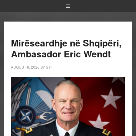
Mirëseardhje në Shqipëri,
Ambasador Eric Wendt
AUGUST 8, 2026
BY
S P