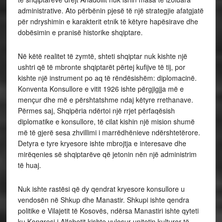
administrative. Ato përbënin pjesë të një strategjie afatgjatë
për ndryshimin e karakterit etnik të këtyre hapësirave dhe
dobësimin e pranisë historike shqiptare.
Në këtë realitet të zymtë, shteti shqiptar nuk kishte një
ushtri që të mbronte shqiptarët përtej kufijve të tij, por
kishte një instrument po aq të rëndësishëm: diplomacinë.
Konventa Konsullore e vitit 1926 ishte përgjigjja më e
mençur dhe më e përshtatshme ndaj këtyre rrethanave.
Përmes saj, Shqipëria ndërtoi një rrjet përfaqësish
diplomatike e konsullore, të cilat kishin një mision shumë
më të gjerë sesa zhvillimi i marrëdhënieve ndërshtetërore.
Detyra e tyre kryesore ishte mbrojtja e interesave dhe
mirëqenies së shqiptarëve që jetonin nën një administrim
të huaj.
Nuk ishte rastësi që dy qendrat kryesore konsullore u
vendosën në Shkup dhe Manastir. Shkupi ishte qendra
politike e Vilajetit të Kosovës, ndërsa Manastiri ishte qyteti
ku Kongresi i Alfabetit kishte vulosur unitetin kulturor të