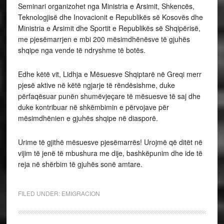
Seminari organizohet nga Ministria e Arsimit, Shkencës,
Teknologjisë dhe Inovacionit e Republikës së Kosovës dhe
Ministria e Arsimit dhe Sportit e Republikës së Shqipërisë,
me pjesëmarrjen e mbi 200 mësimdhënësve të gjuhës
shqipe nga vende të ndryshme të botës.
Edhe këtë vit, Lidhja e Mësuesve Shqiptarë në Greqi merr
pjesë aktive në këtë ngjarje të rëndësishme, duke
përfaqësuar punën shumëvjeçare të mësuesve të saj dhe
duke kontribuar në shkëmbimin e përvojave për
mësimdhënien e gjuhës shqipe në diasporë.
Urime të gjithë mësuesve pjesëmarrës! Urojmë që ditët në
vijim të jenë të mbushura me dije, bashkëpunim dhe ide të
reja në shërbim të gjuhës sonë amtare.
FILED UNDER:
EMIGRACION