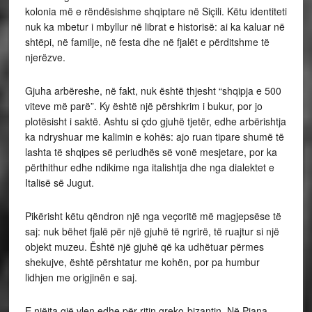
kolonia më e rëndësishme shqiptare në Siçili. Këtu identiteti
nuk ka mbetur i mbyllur në librat e historisë: ai ka kaluar në
shtëpi, në familje, në festa dhe në fjalët e përditshme të
njerëzve.
Gjuha arbëreshe, në fakt, nuk është thjesht “shqipja e 500
viteve më parë”. Ky është një përshkrim i bukur, por jo
plotësisht i saktë. Ashtu si çdo gjuhë tjetër, edhe arbërishtja
ka ndryshuar me kalimin e kohës: ajo ruan tipare shumë të
lashta të shqipes së periudhës së vonë mesjetare, por ka
përthithur edhe ndikime nga italishtja dhe nga dialektet e
Italisë së Jugut.
Pikërisht këtu qëndron një nga veçoritë më magjepsëse të
saj: nuk bëhet fjalë për një gjuhë të ngrirë, të ruajtur si një
objekt muzeu. Është një gjuhë që ka udhëtuar përmes
shekujve, është përshtatur me kohën, por pa humbur
lidhjen me origjinën e saj.
E njëjta gjë vlen edhe për ritin greko-bizantin. Në Piana