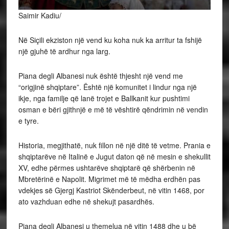
Saimir Kadiu/
Në Siçili ekziston një vend ku koha nuk ka arritur ta fshijë
një gjuhë të ardhur nga larg.
Piana degli Albanesi nuk është thjesht një vend me
“origjinë shqiptare”. Është një komunitet i lindur nga një
ikje, nga familje që lanë trojet e Ballkanit kur pushtimi
osman e bëri gjithnjë e më të vështirë qëndrimin në vendin
e tyre.
Historia, megjithatë, nuk fillon në një ditë të vetme. Prania e
shqiptarëve në Italinë e Jugut daton që në mesin e shekullit
XV, edhe përmes ushtarëve shqiptarë që shërbenin në
Mbretërinë e Napolit. Migrimet më të mëdha erdhën pas
vdekjes së Gjergj Kastriot Skënderbeut, në vitin 1468, por
ato vazhduan edhe në shekujt pasardhës.
Piana degli Albanesi u themelua në vitin 1488 dhe u bë