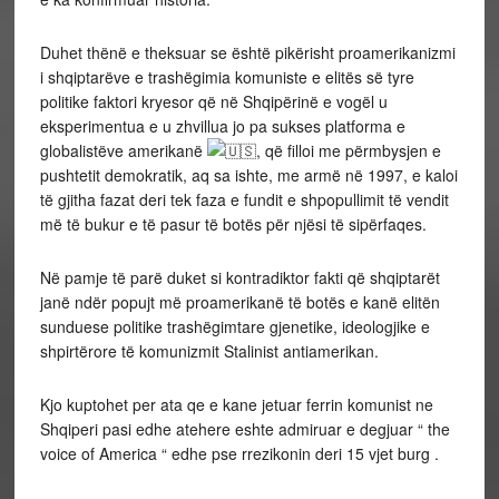
Duhet thënë e theksuar se është pikërisht proamerikanizmi
i shqiptarëve e trashëgimia komuniste e elitës së tyre
politike faktori kryesor që në Shqipërinë e vogël u
eksperimentua e u zhvillua jo pa sukses platforma e
globalistëve amerikanë
, që filloi me përmbysjen e
pushtetit demokratik, aq sa ishte, me armë në 1997, e kaloi
të gjitha fazat deri tek faza e fundit e shpopullimit të vendit
më të bukur e të pasur të botës për njësi të sipërfaqes.
Në pamje të parë duket si kontradiktor fakti që shqiptarët
janë ndër popujt më proamerikanë të botës e kanë elitën
sunduese politike trashëgimtare gjenetike, ideologjike e
shpirtërore të komunizmit Stalinist antiamerikan.
Kjo kuptohet per ata qe e kane jetuar ferrin komunist ne
Shqiperi pasi edhe atehere eshte admiruar e degjuar “ the
voice of America “ edhe pse rrezikonin deri 15 vjet burg .