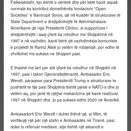
Fatkeqësisht, kjo është e vërtetë dhe për këtë bazë aspak
normale ka kontribut domethënës fondacioni “Open
Societies” e filantropit Soros, që në kuadër të strukturave të
State Department e drejtpërdrejtë të Administratave
Amerikane që nga Presidenti Clinton, si supportues i
drejtpërdrejtë i asaj çfarë ka ndodhur me Shqipërinë në
1997 e në vazhdim, kanë bërë që vazhdimësia komuniste
e projektit të Ramiz Alisë jo vetëm të mbijetojë, por edhe të
zhvillohet me sukses ne Shqiperi pasi.
E thashë me lart per atë çfarë ka ndodhur në Shqipëri në
1997, pasi i takon Gjenerallejtënantit, Ambasador Eric
Wendt, paraqese para Presidentit Trump e strukturave te
pushtetit te tije pasi Shqipëria është pjesë e NATO-s dhe jo
vetëm aq, por janë të njëjtat mekanizma që kanë realizuar
1997 në Shqipëri dhe, jo pa sukses edhe 2020 në Amerikë.
Ambasadorit Eric Wendt i duhet thënë që, si fillim, të
verifikojë një për një stafin e Ambasadës në Tiranë, pasi,
duke iu referuar mediave, atje është një aleancë e