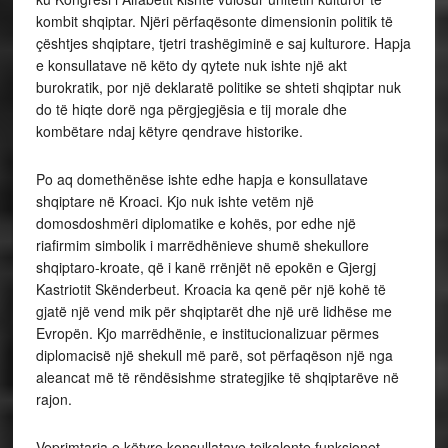
kombit shqiptar. Njëri përfaqësonte dimensionin politik të
çështjes shqiptare, tjetri trashëgiminë e saj kulturore. Hapja
e konsullatave në këto dy qytete nuk ishte një akt
burokratik, por një deklaratë politike se shteti shqiptar nuk
do të hiqte dorë nga përgjegjësia e tij morale dhe
kombëtare ndaj këtyre qendrave historike.
Po aq domethënëse ishte edhe hapja e konsullatave
shqiptare në Kroaci. Kjo nuk ishte vetëm një
domosdoshmëri diplomatike e kohës, por edhe një
riafirmim simbolik i marrëdhënieve shumë shekullore
shqiptaro-kroate, që i kanë rrënjët në epokën e Gjergj
Kastriotit Skënderbeut. Kroacia ka qenë për një kohë të
gjatë një vend mik për shqiptarët dhe një urë lidhëse me
Evropën. Kjo marrëdhënie, e institucionalizuar përmes
diplomacisë një shekull më parë, sot përfaqëson një nga
aleancat më të rëndësishme strategjike të shqiptarëve në
rajon.
Veprimtaria e këtyre konsullatave tejkalonte funksionet