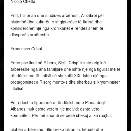
Nicolò Chetta
Prift, historian dhe studiues arbëresh. Ai shkroi për
historinë dhe kulturën e shqiptarëve të Italisë dhe
konsiderohet një nga kronikanët e rëndësishëm të
diasporës arbëreshe.
Francesco Crispi
Edhe pse lindi në Ribera, Siçili, Crispi kishte origjinë
arbëreshe nga ana familjare dhe ishte një nga figurat më të
rëndësishme të Italisë së shekullit XIX. Ishte një nga
protagonistët e Risorgimento-s dhe shërbeu si kryeministër
i Italisë.
Por ndoshta figura më e rëndësishme e Piana degli
Albanesi nuk është vetëm një individ: është vetë
komuniteti. Për më shumë se pesë shekuj ai ka ruajtur:
gjuhën arbëreshe; ritin greko-bizantin; këngët dhe