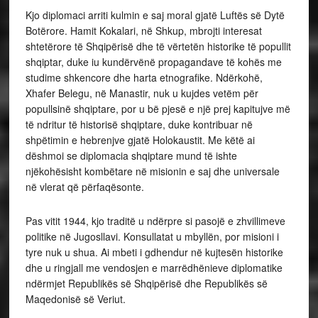
Kjo diplomaci arriti kulmin e saj moral gjatë Luftës së Dytë
Botërore. Hamit Kokalari, në Shkup, mbrojti interesat
shtetërore të Shqipërisë dhe të vërtetën historike të popullit
shqiptar, duke iu kundërvënë propagandave të kohës me
studime shkencore dhe harta etnografike. Ndërkohë,
Xhafer Belegu, në Manastir, nuk u kujdes vetëm për
popullsinë shqiptare, por u bë pjesë e një prej kapitujve më
të ndritur të historisë shqiptare, duke kontribuar në
shpëtimin e hebrenjve gjatë Holokaustit. Me këtë ai
dëshmoi se diplomacia shqiptare mund të ishte
njëkohësisht kombëtare në misionin e saj dhe universale
në vlerat që përfaqësonte.
Pas vitit 1944, kjo traditë u ndërpre si pasojë e zhvillimeve
politike në Jugosllavi. Konsullatat u mbyllën, por misioni i
tyre nuk u shua. Ai mbeti i gdhendur në kujtesën historike
dhe u ringjall me vendosjen e marrëdhënieve diplomatike
ndërmjet Republikës së Shqipërisë dhe Republikës së
Maqedonisë së Veriut.