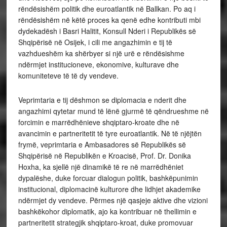
rëndësishëm politik dhe euroatlantik në Ballkan. Po aq i
rëndësishëm në këtë proces ka qenë edhe kontributi mbi
dydekadësh i Basri Halitit, Konsull Nderi i Republikës së
Shqipërisë në Osijek, i cili me angazhimin e tij të
vazhdueshëm ka shërbyer si një urë e rëndësishme
ndërmjet institucioneve, ekonomive, kulturave dhe
komuniteteve të të dy vendeve.
Veprimtaria e tij dëshmon se diplomacia e nderit dhe
angazhimi qytetar mund të lënë gjurmë të qëndrueshme në
forcimin e marrëdhënieve shqiptaro-kroate dhe në
avancimin e partneritetit të tyre euroatlantik. Në të njëjtën
frymë, veprimtaria e Ambasadores së Republikës së
Shqipërisë në Republikën e Kroacisë, Prof. Dr. Donika
Hoxha, ka sjellë një dinamikë të re në marrëdhëniet
dypalëshe, duke forcuar dialogun politik, bashkëpunimin
institucional, diplomacinë kulturore dhe lidhjet akademike
ndërmjet dy vendeve. Përmes një qasjeje aktive dhe vizioni
bashkëkohor diplomatik, ajo ka kontribuar në thellimin e
partneritetit strategjik shqiptaro-kroat, duke promovuar