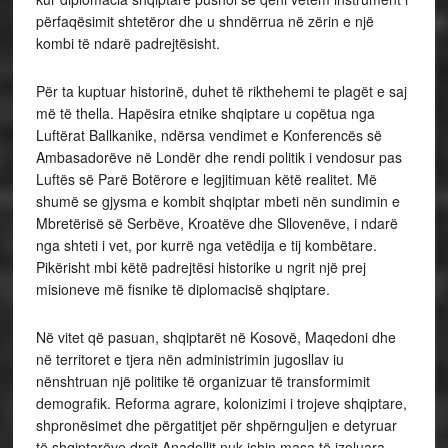
përfaqësimit shtetëror dhe u shndërrua në zërin e një
kombi të ndarë padrejtësisht.
Për ta kuptuar historinë, duhet të rikthehemi te plagët e saj
më të thella. Hapësira etnike shqiptare u copëtua nga
Luftërat Ballkanike, ndërsa vendimet e Konferencës së
Ambasadorëve në Londër dhe rendi politik i vendosur pas
Luftës së Parë Botërore e legjitimuan këtë realitet. Më
shumë se gjysma e kombit shqiptar mbeti nën sundimin e
Mbretërisë së Serbëve, Kroatëve dhe Sllovenëve, i ndarë
nga shteti i vet, por kurrë nga vetëdija e tij kombëtare.
Pikërisht mbi këtë padrejtësi historike u ngrit një prej
misioneve më fisnike të diplomacisë shqiptare.
Në vitet që pasuan, shqiptarët në Kosovë, Maqedoni dhe
në territoret e tjera nën administrimin jugosllav iu
nënshtruan një politike të organizuar të transformimit
demografik. Reforma agrare, kolonizimi i trojeve shqiptare,
shpronësimet dhe përgatitjet për shpërnguljen e detyruar
të shqiptarëve drejt Anadollit nuk ishin masa të izoluara