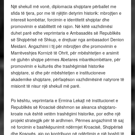
Një shekull më vonë, diplomacia shqiptare përballet me
sfida të tjera, por me të njëjtin detyrim historik: mbrojtjen e
interesit kombëtar, forcimin e identitetit shqiptar dhe
promovimin e stabilitetit në rajon. Në këtë vazhdimësi
duhet parë edhe veprimtaria e Ambasadës së Republikës
së Shqipërisë në Shkup, e drejtuar nga ambasadori Denion
Meidani. Angazhimi i tij për mbrojtjen dhe promovimin e
Marrëveshjes Kornizë të Ohrit, për mbështetjen e arsimit
në gjuhën shqipe përmes Abetares mbarëkombëtare, për
promovimin e kulturës dhe trashëgimisë historike
shqiptare, si dhe për mbështetjen e institucioneve
akademike shqiptare, përfaqëson vazhdimësinë natyrore të
misionit të nisur një shekull më parë.
Po kështu, veprimtaria e Ermina Lekajt në institucionet e
Republikës së Kroacisë dëshmon se aleanca shqiptaro-
kroate nuk është vetëm trashëgimi historike, por edhe një
projekt strategjik për të ardhmen. Përmes angazhimit të saj
në forcimin e bashkëpunimit ndërmjet Kroacisë, Shqipërisë
dhe Kosovës, ajo po kontribuon në ndërtimin e një boshti të