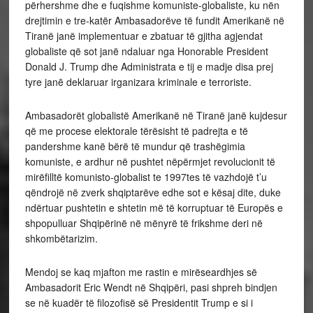
përhershme dhe e fuqishme komuniste-globaliste, ku nën
drejtimin e tre-katër Ambasadorëve të fundit Amerikanë në
Tiranë janë implementuar e zbatuar të gjitha agjendat
globaliste që sot janë ndaluar nga Honorable President
Donald J. Trump dhe Administrata e tij e madje disa prej
tyre janē deklaruar irganizara kriminale e terroriste.
Ambasadorët globalistë Amerikanë në Tiranë janë kujdesur
që me procese elektorale tërësisht të padrejta e të
pandershme kanë bërë të mundur që trashëgimia
komuniste, e ardhur në pushtet nëpërmjet revolucionit të
mirëfilltë komunisto-globalist te 1997tes të vazhdojë t’u
qëndrojë në zverk shqiptarëve edhe sot e kësaj dite, duke
ndërtuar pushtetin e shtetin më të korruptuar të Europës e
shpopulluar Shqipërinë në mënyrë të frikshme deri në
shkombëtarizim.
Mendoj se kaq mjafton me rastin e mirëseardhjes së
Ambasadorit Eric Wendt në Shqipëri, pasi shpreh bindjen
se në kuadër të filozofisë së Presidentit Trump e si i