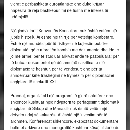
vlerat e përbashkëta euroatlantike dhe duke krijuar
hapësira të reja bashkëpunimi në fusha me interes të
ndërsjellë.
Njëqindvjetori i Konventës Konsullore nuk është vetëm një
jubile historik. Ai është një thirrje për vetëdije kombëtare.
Është një mundësi për të rikthyer në kujtesën publike
diplomatët që e mbrojtën kombin me dokumente dhe ide, e
jo me armë; për të studiuar arkivat ende të pazbuluara; për
të botuar dokumentet që dëshmojnë sakrificat e një
diplomacie të heshtur, por të vendosur; dhe për ta
shndërruar këtë trashëgimi në frymëzim për diplomacinë
shqiptare të shekullit XXI.
Prandaj, organizimi i një programi të gjerë shtetëror dhe
shkencor kushtuar njëqindvjetorit të përfaqësimit diplomatik
shqiptar në Shkup dhe Manastir nuk është vetëm një
detyrim ndaj së kaluarës. Ai është një investim për të
ardhmen. Konferencat shkencore, ekspozitat dokumentare,
botimet arkivore dhe monografitë kushtuar kësaj historie do