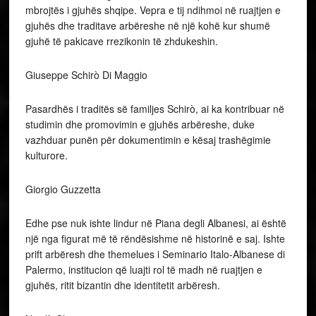
mbrojtës i gjuhës shqipe. Vepra e tij ndihmoi në ruajtjen e
gjuhës dhe traditave arbëreshe në një kohë kur shumë
gjuhë të pakicave rrezikonin të zhdukeshin.
Giuseppe Schirò Di Maggio
Pasardhës i traditës së familjes Schirò, ai ka kontribuar në
studimin dhe promovimin e gjuhës arbëreshe, duke
vazhduar punën për dokumentimin e kësaj trashëgimie
kulturore.
Giorgio Guzzetta
Edhe pse nuk ishte lindur në Piana degli Albanesi, ai është
një nga figurat më të rëndësishme në historinë e saj. Ishte
prift arbëresh dhe themelues i Seminario Italo-Albanese di
Palermo, institucion që luajti rol të madh në ruajtjen e
gjuhës, ritit bizantin dhe identitetit arbëresh.