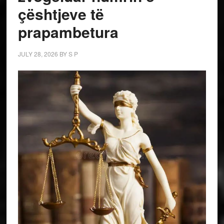
çështjeve të
prapambetura
JULY 28, 2026
BY
S P