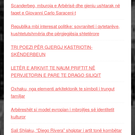
Scanderbeg, mburoja e Arbërisë dhe gjeniu ushtarak në
faqet e Giovanni Carlo Saraceni-t
Republika mbi interesat politike: sovraniteti i qytetarëve,
kushtetutshmëria dhe përgjegjësia shtetërore
TRI POEZI PËR GJERGJ KASTRIOTIN-
SKËNDERBEUN
LETËR E ARKIVIT TE NAUM PRIFTIT NË
PERVJETORIN E PARE TE DRAGO SILIQIT
Oxhaku, nga elementi arkitektonik te simboli i trungut
familjar
Arbëreshët si model evropian i mbrojtjes së identitetit
kulturor
Sali Shijaku, “Diego Rivera” shqiptar i artit tonë kombëtar