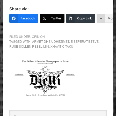
Share via:
Facebook
Twitter
Copy Link
More
FILED UNDER:
OPINION
TAGGED WITH:
ARMET DHE UDHEZIMET
,
E SEPERATISTEVE
,
RUSE SOLLEN REBELIMIN
,
XHAVIT CITAKU