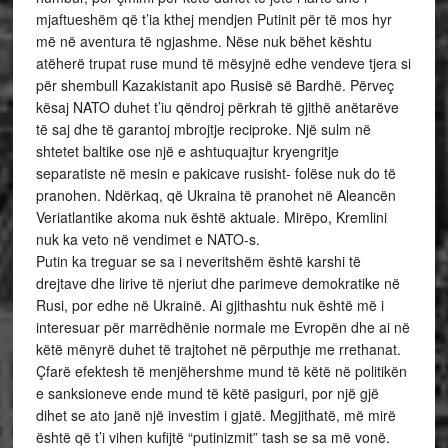
mjaftueshëm që t’ia kthej mendjen Putinit për të mos hyr
më në aventura të ngjashme. Nëse nuk bëhet kështu
atëherë trupat ruse mund të mësyjnë edhe vendeve tjera si
për shembull Kazakistanit apo Rusisë së Bardhë. Përveç
kësaj NATO duhet t’iu qëndroj përkrah të gjithë anëtarëve
të saj dhe të garantoj mbrojtje reciproke. Një sulm në
shtetet baltike ose një e ashtuquajtur kryengritje
separatiste në mesin e pakicave rusisht- folëse nuk do të
pranohen. Ndërkaq, që Ukraina të pranohet në Aleancën
Veriatlantike akoma nuk është aktuale. Mirëpo, Kremlini
nuk ka veto në vendimet e NATO-s.
Putin ka treguar se sa i neveritshëm është karshi të
drejtave dhe lirive të njeriut dhe parimeve demokratike në
Rusi, por edhe në Ukrainë. Ai gjithashtu nuk është më i
interesuar për marrëdhënie normale me Evropën dhe ai në
këtë mënyrë duhet të trajtohet në përputhje me rrethanat.
Çfarë efektesh të menjëhershme mund të këtë në politikën
e sanksioneve ende mund të këtë pasiguri, por një gjë
dihet se ato janë një investim i gjatë. Megjithatë, më mirë
është që t’i vihen kufijtë “putinizmit” tash se sa më vonë.