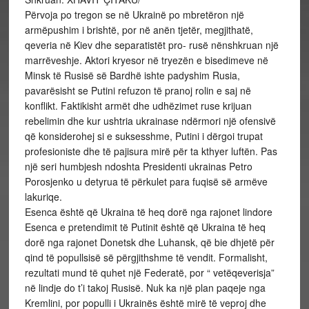
Përvoja po tregon se në Ukrainë po mbretëron një
armëpushim i brishtë, por në anën tjetër, megjithatë,
qeveria në Kiev dhe separatistët pro- rusë nënshkruan një
marrëveshje. Aktori kryesor në tryezën e bisedimeve në
Minsk të Rusisë së Bardhë ishte padyshim Rusia,
pavarësisht se Putini refuzon të pranoj rolin e saj në
konflikt. Faktikisht armët dhe udhëzimet ruse krijuan
rebelimin dhe kur ushtria ukrainase ndërmori një ofensivë
që konsiderohej si e suksesshme, Putini i dërgoi trupat
profesioniste dhe të pajisura mirë për ta kthyer luftën. Pas
një seri humbjesh ndoshta Presidenti ukrainas Petro
Porosjenko u detyrua të përkulet para fuqisë së armëve
lakuriqe.
Esenca është që Ukraina të heq dorë nga rajonet lindore
Esenca e pretendimit të Putinit është që Ukraina të heq
dorë nga rajonet Donetsk dhe Luhansk, që bie dhjetë për
qind të popullsisë së përgjithshme të vendit. Formalisht,
rezultati mund të quhet një Federatë, por “ vetëqeverisja”
në lindje do t’i takoj Rusisë. Nuk ka një plan paqeje nga
Kremlini, por populli i Ukrainës është mirë të veproj dhe