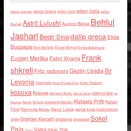
arben llalla
alfons Grishaj
Anton Cefa
asllan
albano kolonjari
Behlul
Astrit Lulushi
Aurenc Bebja
Bushati
Jashari
dalip greca
Beqir Sina
Elida
Buçpapaj
Enver Bytyci
Elmi Berisha
Ermira Babamusta
Frank
Eugjen Merlika
Fahri Xharra
shkreli
Ilir
Gezim Llojdia
Fritz radovani
Levonja
Interviste
Kolec Traboini
Keze Kozeta Zylo
kosova
Kosove
nderroi jete
Marjana Bulku
ne
Murat Gecaj
Rafaela Prifti
Rafael
Nene Tereza
Kosove
presidenti Nishani
Floqi
Raimonda Moisiu
Ramiz Lushaj
reshat kripa
Sadik Elshani
Sokol
Shefqet Kercelli
shqiperia
shqiptaret
SHBA
Paja
Vatra
Visar Zhiti
Thaci