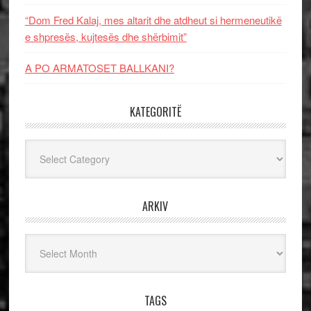
“Dom Fred Kalaj, mes altarit dhe atdheut si hermeneutikë
e shpresës, kujtesës dhe shërbimit”
A PO ARMATOSET BALLKANI?
KATEGORITË
Kategoritë
ARKIV
Arkiv
TAGS