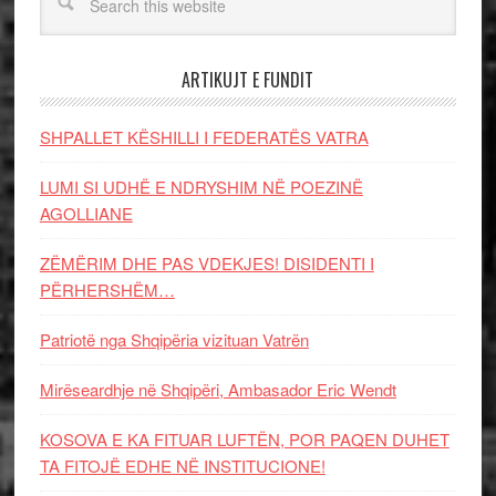
ARTIKUJT E FUNDIT
SHPALLET KËSHILLI I FEDERATËS VATRA
LUMI SI UDHË E NDRYSHIM NË POEZINË
AGOLLIANE
ZËMËRIM DHE PAS VDEKJES! DISIDENTI I
PËRHERSHËM…
Patriotë nga Shqipëria vizituan Vatrën
Mirëseardhje në Shqipëri, Ambasador Eric Wendt
KOSOVA E KA FITUAR LUFTËN, POR PAQEN DUHET
TA FITOJË EDHE NË INSTITUCIONE!