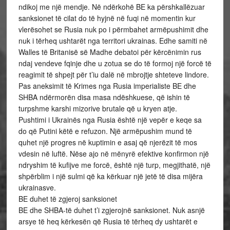
ndikoj me një mendje. Në ndërkohë BE ka përshkallëzuar
sanksionet të cilat do të hyjnë në fuqi në momentin kur
vlerësohet se Rusia nuk po i përmbahet armëpushimit dhe
nuk i tërheq ushtarët nga territori ukrainas. Edhe samiti në
Walles të Britanisë së Madhe debatoi për kërcënimin rus
ndaj vendeve fqinje dhe u zotua se do të formoj një forcë të
reagimit të shpejt për t’iu dalë në mbrojtje shteteve lindore.
Pas aneksimit të Krimes nga Rusia imperialiste BE dhe
SHBA ndërmorën disa masa ndëshkuese, që ishin të
turpshme karshi mizorive brutale që u kryen atje.
Pushtimi i Ukrainës nga Rusia është një vepër e keqe sa
do që Putini këtë e refuzon. Një armëpushim mund të
quhet një progres në kuptimin e asaj që njerëzit të mos
vdesin në luftë. Nëse ajo në mënyrë efektive konfirmon një
ndryshim të kufijve me forcë, është një turp, megjithatë, një
shpërblim i një sulmi që ka kërkuar një jetë të disa mijëra
ukrainasve.
BE duhet të zgjeroj sanksionet
BE dhe SHBA-të duhet t’i zgjerojnë sanksionet. Nuk asnjë
arsye të heq kërkesën që Rusia të tërheq dy ushtarët e