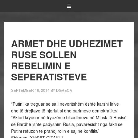
ARMET DHE UDHEZIMET
RUSE SOLLEN
REBELIMIN E
SEPERATISTEVE
SEPTEMBER 16, 2014
BY
DGRECA
*Putini ka treguar se sa i neveritshëm është karshi lirive
dhe të drejtave të njeriut si dhe parimeve demokratike/
*Aktori kryesor në tryezën e bisedimeve në Minsk të Rusisë
së Bardhë ishte padyshim Rusia, pavarësisht nga fakti se
Putini refuzon të pranoj rolin e saj në konflikt/
Shkruan: XHAVIT ÇITAKU/