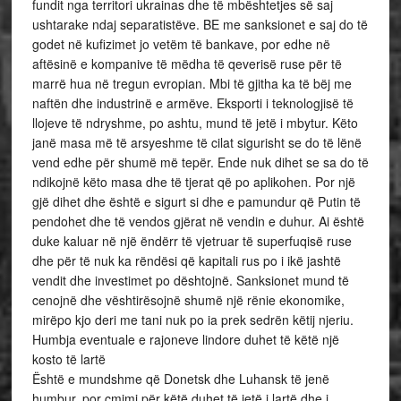
fundit nga territori ukrainas dhe të mbështetjes së saj
ushtarake ndaj separatistëve. BE me sanksionet e saj do të
godet në kufizimet jo vetëm të bankave, por edhe në
aftësinë e kompanive të mëdha të qeverisë ruse për të
marrë hua në tregun evropian. Mbi të gjitha ka të bëj me
naftën dhe industrinë e armëve. Eksporti i teknologjisë të
llojeve të ndryshme, po ashtu, mund të jetë i mbytur. Këto
janë masa më të arsyeshme të cilat sigurisht se do të lënë
vend edhe për shumë më tepër. Ende nuk dihet se sa do të
ndikojnë këto masa dhe të tjerat që po aplikohen. Por një
gjë dihet dhe është e sigurt si dhe e pamundur që Putin të
pendohet dhe të vendos gjërat në vendin e duhur. Ai është
duke kaluar në një ëndërr të vjetruar të superfuqisë ruse
dhe për të nuk ka rëndësi që kapitali rus po i ikë jashtë
vendit dhe investimet po dështojnë. Sanksionet mund të
cenojnë dhe vështirësojnë shumë një rënie ekonomike,
mirëpo kjo deri me tani nuk po ia prek sedrën këtij njeriu.
Humbja eventuale e rajoneve lindore duhet të këtë një
kosto të lartë
Është e mundshme që Donetsk dhe Luhansk të jenë
humbur, por çmimi për këtë duhet të jetë i lartë dhe i