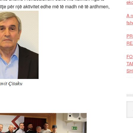
eko
xitje për një aktivitet edhe më të madh në të ardhmen,
A n
fsh
PR
RE
FO
TA
SH
Kat