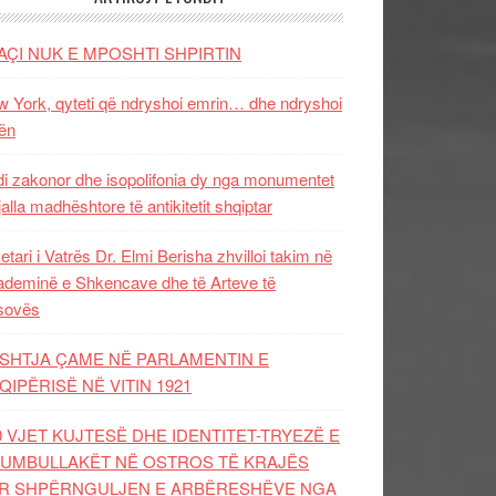
AÇI NUK E MPOSHTI SHPIRTIN
 York, qyteti që ndryshoi emrin… dhe ndryshoi
ën
i zakonor dhe isopolifonia dy nga monumentet
jalla madhështore të antikitetit shqiptar
etari i Vatrës Dr. Elmi Berisha zhvilloi takim në
deminë e Shkencave dhe të Arteve të
sovës
SHTJA ÇAME NË PARLAMENTIN E
QIPËRISË NË VITIN 1921
0 VJET KUJTESË DHE IDENTITET-TRYEZË E
UMBULLAKËT NË OSTROS TË KRAJËS
R SHPËRNGULJEN E ARBËRESHËVE NGA