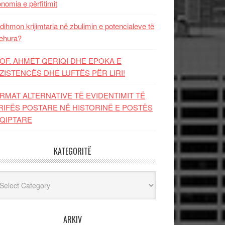
nomia e përfitimit
dihmon krijimtaria në zbulimin e potencialeve të
ehura?
OF. AHMET QERIQI DHE EPOKA E
ZISTENCЁS DHE LUFTЁS PЁR LIRI!
RMAT ALTERNATIVE TË EVIDENTIMIT TË
RIFËS POSTARE NË HISTORINË E POSTËS
QIPTARE
KATEGORITË
egoritë
ARKIV