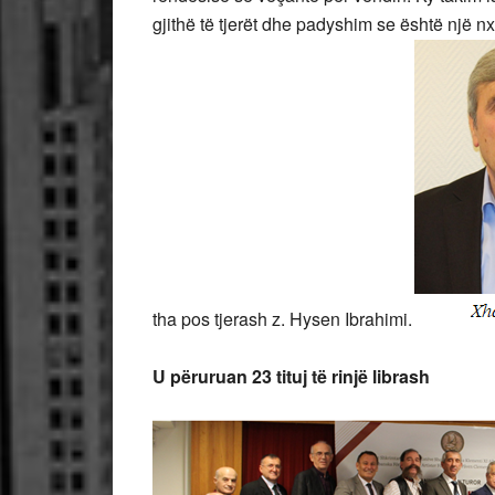
gjithë të tjerët dhe padyshim se është një n
tha pos tjerash z. Hysen Ibrahimi.
U përuruan 23 tituj të rinjë librash