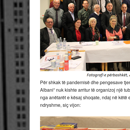
Për shkak të pandemisë dhe pengesave tje
Albani” nuk kishte arritur të organizoj një t
nga anëtarët e kësaj shoqate, ndaj në këtë ev
ndryshme, siç vijon: