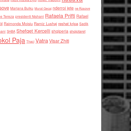
sove
nderroi jete
Marjana Bulku
ne Kosove
Murat Gecaj
Rafaela Prifti
Rafael
e Tereza
presidenti Nishani
qi
Raimonda Moisiu
Ramiz Lushaj
reshat kripa
Sadik
Shefqet Kercelli
shqiperia
hani
shqiptaret
SHBA
kol Paja
Vatra
Visar Zhiti
Thaci