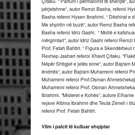
Çitaku. “ Parfum i përmallimit të shenjtë”, 
përjetshme”, autor Remzi Basha, referoi Hy
Basha referoi Hysen Ibrahimi. “ Dëshirat e 
Me shpirtin në buzë”, autor Remz Basha refe
Basha referoi Idriz Gashi. “ Mollë e kafshua
mërgimtari”, autor Idriz Gashi referoi Remzi 
Prof, Fetah Bahtiri. “ Figura e Skendërbeut n
Rexhep Jashari referoi Xhavit Çitaku. “Flakë
Nëpër Shtigjet e jetës sime”, autor Bajram Mu
ëndrrës”, autor Bajram Muharremi referoi Pro
Muharremi referoi Prof.Osman Ahmetxhekaj. “ K
Muharremi referoi Prof. Osman Ahmetxhekaj. 
Ibrahimi. ”Misteret e Kohës”, autore Elhame 
rejave Albina Ibrahimi dhe Teuta Zeneli i titu
referoi Prof. Fetah Bahtiri.
Vlim i palcit të kulluar shqiptar