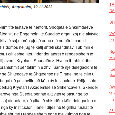
TR
DA
SH
nimit të festave të nëntorit, Shoqata e Shkrimtarëve
VAT
Albani”, në Engelholm të Suedisë organizoj një aktivitet
Inj
 aktiv të saj,morën pjesë edhe një numër i madh i
ë sidomos në jug të këtij shteti skandinav. Tubimin e
Nga
oti, i cili është njeri ndër donatorët e rëndësishëm të
Mal
tij eventi Kryetari i Shoqatës z. Hysen Ibrahimi dhe
 pranishmit për takimin e zhvilluar të një delegacioni të
Kar
ë Shkencave të Shqipërisë në Tiranë, në të cilin u
Bur
egat që po zhvillojnë këto dy insitucione. Pritja ishte
Dom
 ndërkaq Kryetari i Akademisë së Shkencave z. Skendër
të 
arëve nga Suedia për një aktivitet të pasur që po
Fis
 asaj atdhetare, në pika të shkurtëra këtë delegacion e
a ky institucion i lartë i dijes në të gjitha fushat të
36 
ishte shumë i rëndësishëm edhe më kulmori nga të