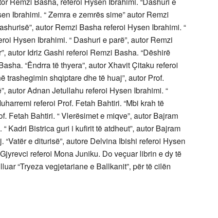
autor Remzi Basha, referoi Hysen Ibrahimi. “Dashuri e
sen Ibrahimi. “ Zemra e zemrës sime” autor Remzi
dashurisë”, autor Remzi Basha referoi Hysen Ibrahimi. “
roi Hysen Ibrahimi. “ Dashuri e parë”, autor Remzi
r”, autor Idriz Gashi referoi Remzi Basha. “Dëshirë
Basha. “Ëndrra të thyera”, autor Xhavit Çitaku referoi
ë trashegimin shqiptare dhe të huaj”, autor Prof.
”, autor Adnan Jetullahu referoi Hysen Ibrahimi. “
harremi referoi Prof. Fetah Bahtiri. “Mbi krah të
f. Fetah Bahtiri. “ Vlerësimet e miqve”, autor Bajram
adri Bistrica guri i kufirit të atdheut”, autor Bajram
“Vatër e diturisë”, autore Delvina Ibishi referoi Hysen
Gjyrevci referoi Mona Juniku. Do veçuar librin e dy të
lluar “Tryeza vegjetariane e Ballkanit”, për të cilën