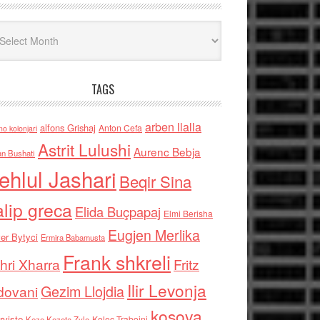
iv
TAGS
arben llalla
alfons Grishaj
Anton Cefa
no kolonjari
Astrit Lulushi
Aurenc Bebja
an Bushati
ehlul Jashari
Beqir Sina
alip greca
Elida Buçpapaj
Elmi Berisha
Eugjen Merlika
er Bytyci
Ermira Babamusta
Frank shkreli
hri Xharra
Fritz
Ilir Levonja
Gezim Llojdia
dovani
kosova
rviste
Kolec Traboini
Keze Kozeta Zylo