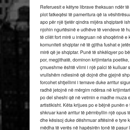
Referuesit e këtyre librave theksuan ndër të
plot fatkeqësi të pameritura që ia vështirësu
apo për një tjetër qindra mijëra shqiptarë is
njohin ngurtësinë e udhëve të vendeve të h
të cilët fort mirë u integruan në shoqërinë e 
komuniteti shqiptar në të gjitha fushat e je
mirë që je shqiptar. Punë të shkëlqyer po bë
por, megjithatë, dominon krijimtaria poetike
çmueshme është vlimi i një palci të kulluar s
vrullshëm ndiesinë që dojnë dhe gjejnë sh
forcohet shtjellimi i temave duke arritur sigu
radhë jetojnë në mërgim ndërsa në krijimtarin
po del sheshi që në vetmin e madhe muza e 
artistikisht. Këta krijues po e bëjnë punën 
shkruar kanë arritur të përmbyllin një opus
dhe kësisoj duke dëshmuar aftësinë e tyre k
mëdha të verës në hapësirën tonë të pasur l