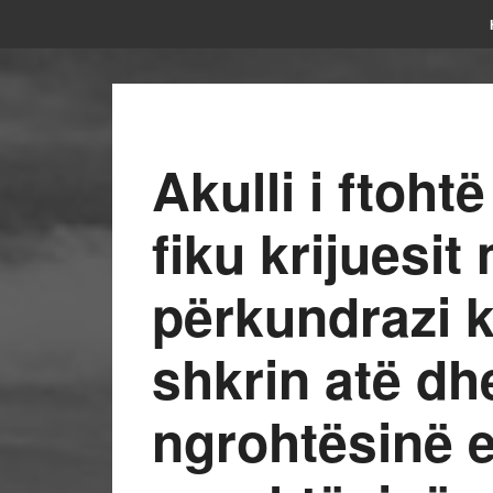
Akulli i ftoht
fiku krijuesit
përkundrazi k
shkrin atë d
ngrohtësinë e