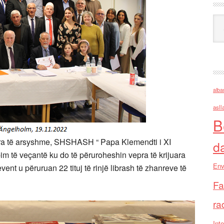
Ark
alba
asll
B
ra të arsyshme, SHSHASH “ Papa Klemendti i XI
d
ubim të veçantë ku do të përuroheshin vepra të krijuara
Env
ent u përuruan 22 tituj të rinjë librash të zhanreve të
Fa
ra
Inte