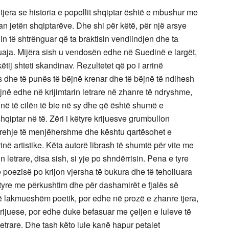
 tjera se historia e popollit shqiptar është e mbushur me
an jetën shqiptarëve. Dhe shi për këtë, për një arsye
hin të shtrënguar që ta braktisin vendlindjen dhe ta
uaja. Mijëra sish u vendosën edhe në Suedinë e largët,
këtij shteti skandinav. Rezultetet që po i arrinë
tës dhe të punës të bëjnë krenar dhe të bëjnë të ndihesh
jnë edhe në krijimtarin letrare në zhanre të ndryshme,
, në të cilën të bie në sy dhe që është shumë e
hqiptar në të. Zëri i këtyre krijuesve grumbullon
prehje të menjëhershme dhe kështu qartësohet e
rinë artistike. Këta autorë librash të shumtë për vite me
 letrare, disa sish, si yje po shndërrisin. Pena e tyre
poezisë po krijon vjersha të bukura dhe të teholluara
e tyre me përkushtim dhe për dashamirët e fjalës së
 të lakmueshëm poetik, por edhe në prozë e zhanre tjera,
rijuese, por edhe duke befasuar me çeljen e luleve të
etrare. Dhe tash këto lule kanë hapur petalet