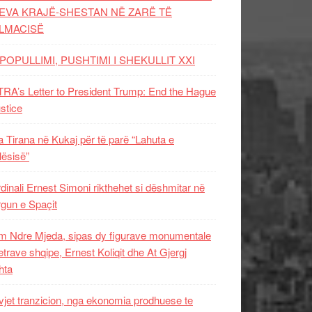
EVA KRAJË-SHESTAN NË ZARË TË
LMACISË
POPULLIMI, PUSHTIMI I SHEKULLIT XXI
RA’s Letter to President Trump: End the Hague
ustice
 Tirana në Kukaj për të parë “Lahuta e
ësisë”
dinali Ernest Simoni rikthehet si dëshmitar në
gun e Spaçit
 Ndre Mjeda, sipas dy figurave monumentale
letrave shqipe, Ernest Koliqit dhe At Gjergj
hta
vjet tranzicion, nga ekonomia prodhuese te