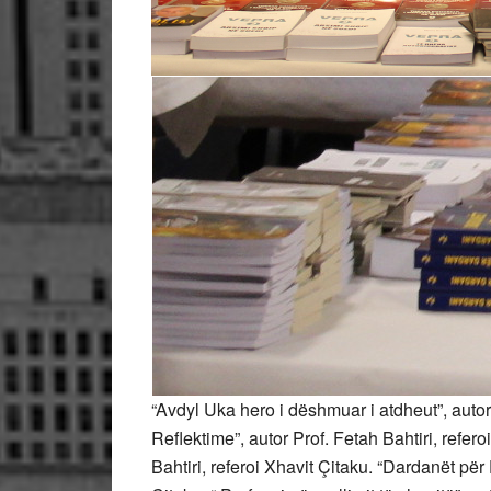
“Avdyl Uka hero i dëshmuar i atdheut”, autor 
Reflektime”, autor Prof. Fetah Bahtiri, refer
Bahtiri, referoi Xhavit Çitaku. “Dardanët p