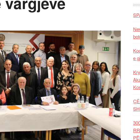
 vargjeve
SP
New
bot
Kod
e g
Kry
Aka
Ko
ÇË
SH
30
RR
PË