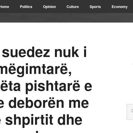
Home
Politics
Opinion
Culture
Sports
Economy
ë suedez nuk i
 mëgimtarë,
ëta pishtarë e
he deborën me
 shpirtit dhe