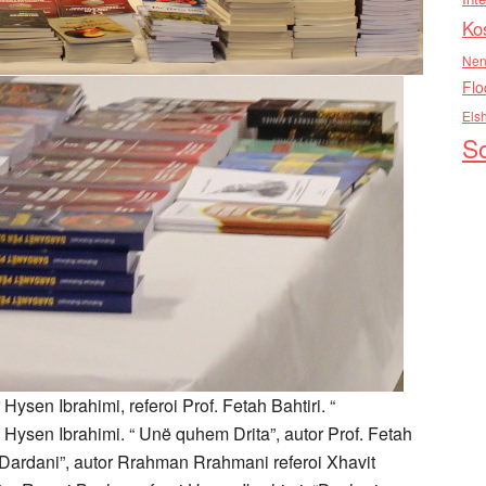
Ko
Nen
Flo
Els
So
Hysen Ibrahimi, referoi Prof. Fetah Bahtiri. “
oi Hysen Ibrahimi. “ Unë quhem Drita”, autor Prof. Fetah
ër Dardani”, autor Rrahman Rrahmani referoi Xhavit