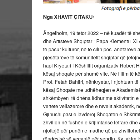
Nga XHAVIT ÇITAKU
/
Ängelholm, 19 tetor 2022 – në kuadër të shë
dhe Artistëve Shqiptar ” Papa Klementi i XI 
të pasur kulturor, në të cilin pos anëtarëve
pjesëtarëve të komunitetit shqiptar që jetojn
hapi Kryetari i Këshillit organizativ Robert H
kësaj shoqate për shumë vite. Në fillim të kë
Prof. Fetah Bahtiri, nënkryetar, i njohtuan të
kësaj Shoqate me udhëheqjen e Akademisë s
shkëmbyen të dhëna lidhur me aktivitetin e b
vërtetë vëllazërore dhe e nivelit akademk,
Gjinushi pasi e lavdëroj Shoqatën e Shkrimt
zhvillon në fushën e krijimtarisë letrare dhe
njoftojë për punën e madhe që po zhvillohet ng
rëndësisë së veçantë për vendin. Ky takim 