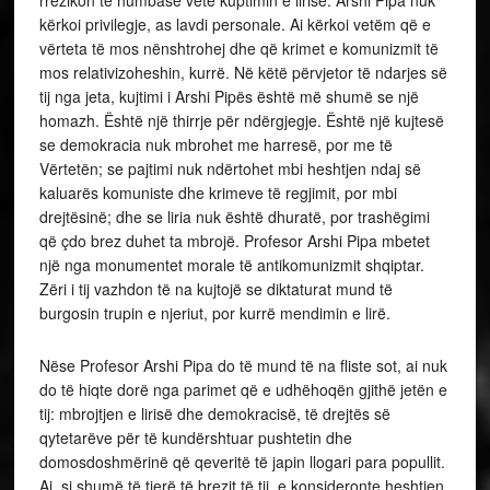
rrezikon të humbasë vetë kuptimin e lirisë. Arshi Pipa nuk
kërkoi privilegje, as lavdi personale. Ai kërkoi vetëm që e
vërteta të mos nënshtrohej dhe që krimet e komunizmit të
mos relativizoheshin, kurrë. Në këtë përvjetor të ndarjes së
tij nga jeta, kujtimi i Arshi Pipës është më shumë se një
homazh. Është një thirrje për ndërgjegje. Është një kujtesë
se demokracia nuk mbrohet me harresë, por me të
Vërtetën; se pajtimi nuk ndërtohet mbi heshtjen ndaj së
kaluarës komuniste dhe krimeve të regjimit, por mbi
drejtësinë; dhe se liria nuk është dhuratë, por trashëgimi
që çdo brez duhet ta mbrojë. Profesor Arshi Pipa mbetet
një nga monumentet morale të antikomunizmit shqiptar.
Zëri i tij vazhdon të na kujtojë se diktaturat mund të
burgosin trupin e njeriut, por kurrë mendimin e lirë.
Nëse Profesor Arshi Pipa do të mund të na fliste sot, ai nuk
do të hiqte dorë nga parimet që e udhëhoqën gjithë jetën e
tij: mbrojtjen e lirisë dhe demokracisë, të drejtës së
qytetarëve për të kundërshtuar pushtetin dhe
domosdoshmërinë që qeveritë të japin llogari para popullit.
Ai, si shumë të tjerë të brezit të tij, e konsideronte heshtjen