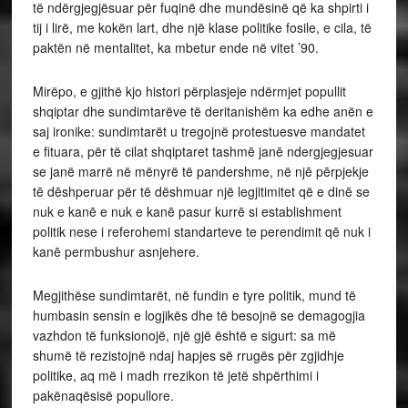
të ndërgjegjësuar për fuqinë dhe mundësinë që ka shpirti i
tij i lirë, me kokën lart, dhe një klase politike fosile, e cila, të
paktën në mentalitet, ka mbetur ende në vitet ’90.
Mirëpo, e gjithë kjo histori përplasjeje ndërmjet popullit
shqiptar dhe sundimtarëve të deritanishëm ka edhe anën e
saj ironike: sundimtarët u tregojnë protestuesve mandatet
e fituara, për të cilat shqiptaret tashmē janē ndergjegjesuar
se janë marrë në mënyrë të pandershme, në njē pērpjekje
tē dēshperuar për të dëshmuar një legjitimitet që e dinē se
nuk e kanē e nuk e kanē pasur kurrē si establishment
politik nese i referohemi standarteve te perendimit qē nuk i
kanē permbushur asnjehere.
Megjithëse sundimtarët, në fundin e tyre politik, mund të
humbasin sensin e logjikës dhe të besojnë se demagogjia
vazhdon të funksionojë, një gjë është e sigurt: sa më
shumë të rezistojnë ndaj hapjes së rrugës për zgjidhje
politike, aq më i madh rrezikon të jetë shpërthimi i
pakënaqësisë popullore.