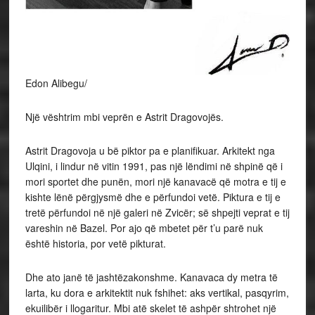
Edon Alibegu/
Një vështrim mbi veprën e Astrit Dragovojës.
Astrit Dragovoja u bë piktor pa e planifikuar. Arkitekt nga
Ulqini, i lindur në vitin 1991, pas një lëndimi në shpinë që i
mori sportet dhe punën, mori një kanavacë që motra e tij e
kishte lënë përgjysmë dhe e përfundoi vetë. Piktura e tij e
tretë përfundoi në një galeri në Zvicër; së shpejti veprat e tij
vareshin në Bazel. Por ajo që mbetet për t’u parë nuk
është historia, por vetë pikturat.
Dhe ato janë të jashtëzakonshme. Kanavaca dy metra të
larta, ku dora e arkitektit nuk fshihet: aks vertikal, pasqyrim,
ekuilibër i llogaritur. Mbi atë skelet të ashpër shtrohet një