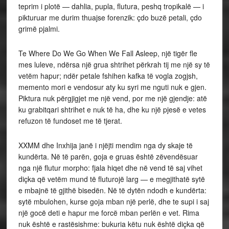
teprim i plotë — dahlia, pupla, flutura, peshq tropikalë — i
pikturuar me durim thuajse forenzik: çdo buzë petali, çdo
grimë pjalmi.
Te Where Do We Go When We Fall Asleep, një tigër fle
mes luleve, ndërsa një grua shtrihet përkrah tij me një sy të
vetëm hapur; ndër petale fshihen kafka të vogla zogjsh,
memento mori e vendosur aty ku syri me nguti nuk e gjen.
Piktura nuk përgjigjet me një vend, por me një gjendje: atë
ku grabitqari shtrihet e nuk të ha, dhe ku një pjesë e vetes
refuzon të fundoset me të tjerat.
XXMM dhe Inxhija janë i njëjti mendim nga dy skaje të
kundërta. Në të parën, goja e gruas është zëvendësuar
nga një flutur morpho: fjala hiqet dhe në vend të saj vihet
diçka që vetëm mund të fluturojë larg — e megjithatë sytë
e mbajnë të gjithë bisedën. Në të dytën ndodh e kundërta:
sytë mbulohen, kurse goja mban një perlë, dhe te supi i saj
një gocë deti e hapur me forcë mban perlën e vet. Rima
nuk është e rastësishme: bukuria këtu nuk është diçka që