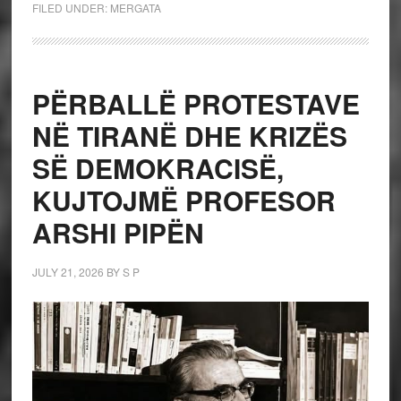
FILED UNDER:
MERGATA
PËRBALLË PROTESTAVE
NË TIRANË DHE KRIZËS
SË DEMOKRACISË,
KUJTOJMË PROFESOR
ARSHI PIPËN
JULY 21, 2026
BY
S P