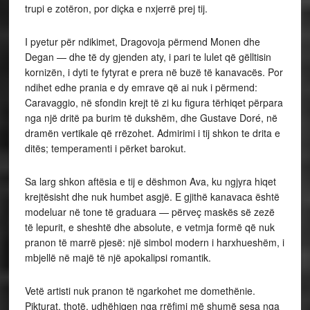
trupi e zotëron, por diçka e nxjerrë prej tij.
I pyetur për ndikimet, Dragovoja përmend Monen dhe
Degan — dhe të dy gjenden aty, i pari te lulet që gëlltisin
kornizën, i dyti te fytyrat e prera në buzë të kanavacës. Por
ndihet edhe prania e dy emrave që ai nuk i përmend:
Caravaggio, në sfondin krejt të zi ku figura tërhiqet përpara
nga një dritë pa burim të dukshëm, dhe Gustave Doré, në
dramën vertikale që rrëzohet. Admirimi i tij shkon te drita e
ditës; temperamenti i përket barokut.
Sa larg shkon aftësia e tij e dëshmon Ava, ku ngjyra hiqet
krejtësisht dhe nuk humbet asgjë. E gjithë kanavaca është
modeluar në tone të graduara — përveç maskës së zezë
të lepurit, e sheshtë dhe absolute, e vetmja formë që nuk
pranon të marrë pjesë: një simbol modern i harxhueshëm, i
mbjellë në majë të një apokalipsi romantik.
Vetë artisti nuk pranon të ngarkohet me domethënie.
Pikturat, thotë, udhëhiqen nga rrëfimi më shumë sesa nga