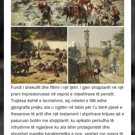
Fundi i shekullit dhe fillimi i një tjetri, i gjen shqiptarët në një
prani impresionuese në veprat e mjeshtrave të penelit.
Trajtesa është e larmishme, siç mbetet e tillë edhe
gjeografia prejku ata u ngjitën në tablo për t’u bërë pjesë e
thesareve të artit dhe një testament i shpirtrave krijues që e
pasuruan botën me shqiptarët, ku spikatin periudha të
ndryshme të ngjarjeve ku ata ishin protagonistë dhe
shprehet magjike karakteristika e tyre, veshjet me ngjyra të