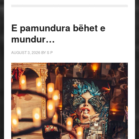
E pamundura bëhet e
mundur…
AUGUST 3, 2026
BY
S P