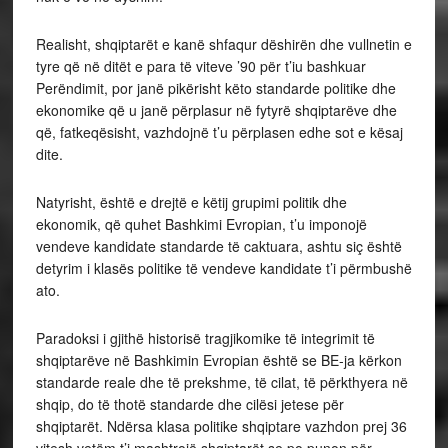
Realisht, shqiptarët e kanë shfaqur dëshirën dhe vullnetin e
tyre që në ditët e para të viteve ’90 për t’iu bashkuar
Perëndimit, por janë pikërisht këto standarde politike dhe
ekonomike që u janë përplasur në fytyrë shqiptarëve dhe
që, fatkeqësisht, vazhdojnë t’u përplasen edhe sot e kësaj
dite.
Natyrisht, është e drejtë e këtij grupimi politik dhe
ekonomik, që quhet Bashkimi Evropian, t’u imponojë
vendeve kandidate standarde të caktuara, ashtu siç është
detyrim i klasës politike të vendeve kandidate t’i përmbushë
ato.
Paradoksi i gjithë historisë tragjikomike të integrimit të
shqiptarëve në Bashkimin Evropian është se BE-ja kërkon
standarde reale dhe të prekshme, të cilat, të përkthyera në
shqip, do të thotë standarde dhe cilësi jetese për
shqiptarët. Ndërsa klasa politike shqiptare vazhdon prej 36
vitesh vetëm t’i mashtrojë shqiptarët se po punon për