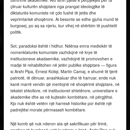
ushtrime akademike. Ato ishin pjesë e përpjekjes për ta
çliruar kulturën shqiptare nga prangat ideologjike të
diktaturës komuniste në çdo fushë të jetës dhe
veprimtarisë shoqërore. Ai besonte se edhe gjuha mund të
burgosej, po aq sa njeriu, kur vihej në shërbim të pushtetit
politik.
Sot, paradoksi është i hidhur. Ndërsa emra mediokër të
nomenklaturës komuniste vazhdojnë në krye të
institucioneve akadaemike, vazhdojnë të promovohen e
madje të rehabilitohen në jetën publike shqiptare — figura
si Arshi Pipa, Ernest Koliqi, Martin Camaj, e shumë të tjerë
patriotë, të dënuar, anashkaluar dhe të harruar, ende nuk
kanë marrë vendin që meritojnë në shoqërinë shqiptare, në
tekstet shkollore, në institucionet shtetërore, universitare e
akademike dhe as në kujtesën kombëtare, në përgjithsi.
Kjo nuk është vetëm një harresë historike por është një
padrejtësi morale përmasash kombëtare.
Një komb që nuk nderon ata që sakrifikuan për lirinë,