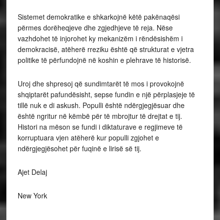
Sistemet demokratike e shkarkojnë këtë pakënaqësi
përmes dorëheqjeve dhe zgjedhjeve të reja. Nëse
vazhdohet të injorohet ky mekanizëm i rëndësishëm i
demokracisë, atëherë rreziku është që strukturat e vjetra
politike të përfundojnë në koshin e plehrave të historisë.
Uroj dhe shpresoj që sundimtarët të mos i provokojnë
shqiptarët pafundësisht, sepse fundin e një përplasjeje të
tillë nuk e di askush. Populli është ndërgjegjësuar dhe
është ngritur në këmbë për të mbrojtur të drejtat e tij.
Histori na mëson se fundi i diktaturave e regjimeve të
korruptuara vjen atëherë kur populli zgjohet e
ndërgjegjësohet për fuqinë e lirisë së tij.
Ajet Delaj
New York