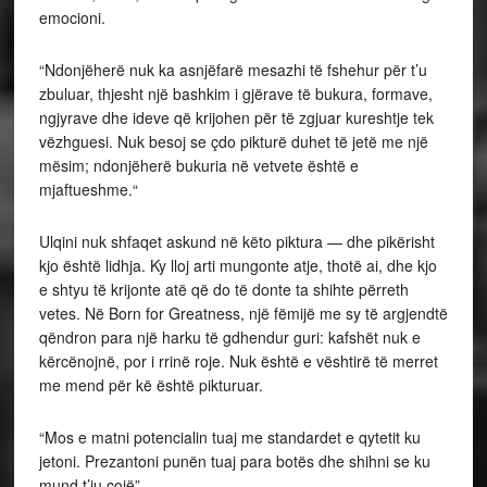
emocioni.
“Ndonjëherë nuk ka asnjëfarë mesazhi të fshehur për t’u
zbuluar, thjesht një bashkim i gjërave të bukura, formave,
ngjyrave dhe ideve që krijohen për të zgjuar kureshtje tek
vëzhguesi. Nuk besoj se çdo pikturë duhet të jetë me një
mësim; ndonjëherë bukuria në vetvete është e
mjaftueshme.“
Ulqini nuk shfaqet askund në këto piktura — dhe pikërisht
kjo është lidhja. Ky lloj arti mungonte atje, thotë ai, dhe kjo
e shtyu të krijonte atë që do të donte ta shihte përreth
vetes. Në Born for Greatness, një fëmijë me sy të argjendtë
qëndron para një harku të gdhendur guri: kafshët nuk e
kërcënojnë, por i rrinë roje. Nuk është e vështirë të merret
me mend për kë është pikturuar.
“Mos e matni potencialin tuaj me standardet e qytetit ku
jetoni. Prezantoni punën tuaj para botës dhe shihni se ku
mund t’ju çojë”.