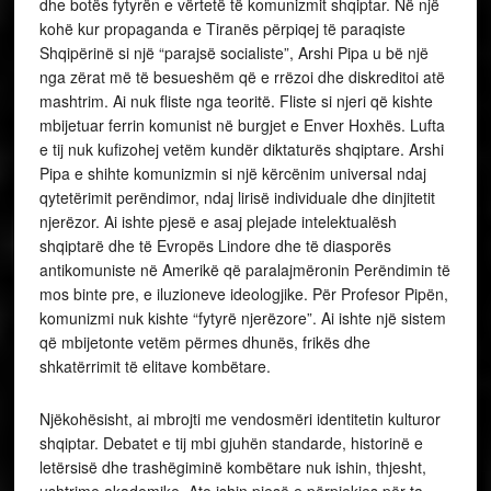
dhe botës fytyrën e vërtetë të komunizmit shqiptar. Në një
kohë kur propaganda e Tiranës përpiqej të paraqiste
Shqipërinë si një “parajsë socialiste”, Arshi Pipa u bë një
nga zërat më të besueshëm që e rrëzoi dhe diskreditoi atë
mashtrim. Ai nuk fliste nga teoritë. Fliste si njeri që kishte
mbijetuar ferrin komunist në burgjet e Enver Hoxhës. Lufta
e tij nuk kufizohej vetëm kundër diktaturës shqiptare. Arshi
Pipa e shihte komunizmin si një kërcënim universal ndaj
qytetërimit perëndimor, ndaj lirisë individuale dhe dinjitetit
njerëzor. Ai ishte pjesë e asaj plejade intelektualësh
shqiptarë dhe të Evropës Lindore dhe të diasporës
antikomuniste në Amerikë që paralajmëronin Perëndimin të
mos binte pre, e iluzioneve ideologjike. Për Profesor Pipën,
komunizmi nuk kishte “fytyrë njerëzore”. Ai ishte një sistem
që mbijetonte vetëm përmes dhunës, frikës dhe
shkatërrimit të elitave kombëtare.
Njëkohësisht, ai mbrojti me vendosmëri identitetin kulturor
shqiptar. Debatet e tij mbi gjuhën standarde, historinë e
letërsisë dhe trashëgiminë kombëtare nuk ishin, thjesht,