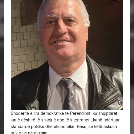
Shoqëritë e lira demokratike të Perëndimit, ku shqiptarët
kanë dëshirë të shkojnë dhe të integrohen, kanë ndërtuar
standarde politike dhe ekonomike. Besoj se këtë askush
nuk e vë në dyshim.