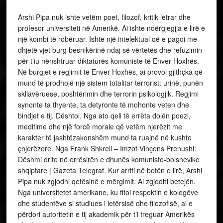
Arshi Pipa nuk ishte vetëm poet, filozof, kritik letrar dhe
profesor universiteti në Amerikë. Ai ishte ndërgjegjja e lirë e
një kombi të robëruar. Ishte një intelektual që e pagoi me
dhjetë vjet burg besnikërinë ndaj së vërtetës dhe refuzimin
për t’iu nënshtruar diktaturës komuniste të Enver Hoxhës.
Në burgjet e regjimit të Enver Hoxhës, ai provoi gjithçka që
mund të prodhojë një sistem totalitar terrorist: urinë, punën
skllavëruese, poshtërimin dhe terrorin psikologjik. Regjimi
synonte ta thyente, ta detyronte të mohonte veten dhe
bindjet e tij. Dështoi. Nga ato qeli të errëta dolën poezi,
meditime dhe një forcë morale që vetëm njerëzit me
karakter të jashtëzakonshëm mund ta ruajnë në kushte
çnjerëzore. Nga Frank Shkreli – Imzot Vinçens Prenushi:
Dëshmi drite në errësirën e dhunës komunisto-bolshevike
shqiptare | Gazeta Telegraf. Kur arriti në botën e lirë, Arshi
Pipa nuk zgjodhi qetësinë e mërgimit. Ai zgjodhi betejën.
Nga universitetet amerikane, ku fitoi respektin e kolegëve
dhe studentëve si studiues i letërsisë dhe filozofisë, ai e
përdori autoritetin e tij akademik për t’i treguar Amerikës