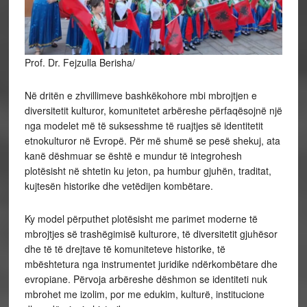
Prof. Dr. Fejzulla Berisha/
Në dritën e zhvillimeve bashkëkohore mbi mbrojtjen e
diversitetit kulturor, komunitetet arbëreshe përfaqësojnë një
nga modelet më të suksesshme të ruajtjes së identitetit
etnokulturor në Evropë. Për më shumë se pesë shekuj, ata
kanë dëshmuar se është e mundur të integrohesh
plotësisht në shtetin ku jeton, pa humbur gjuhën, traditat,
kujtesën historike dhe vetëdijen kombëtare.
Ky model përputhet plotësisht me parimet moderne të
mbrojtjes së trashëgimisë kulturore, të diversitetit gjuhësor
dhe të të drejtave të komuniteteve historike, të
mbështetura nga instrumentet juridike ndërkombëtare dhe
evropiane. Përvoja arbëreshe dëshmon se identiteti nuk
mbrohet me izolim, por me edukim, kulturë, institucione