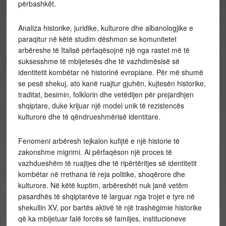
përbashkët.
Analiza historike, juridike, kulturore dhe albanologjike e
paraqitur në këtë studim dëshmon se komunitetet
arbëreshe të Italisë përfaqësojnë një nga rastet më të
suksesshme të mbijetesës dhe të vazhdimësisë së
identitetit kombëtar në historinë evropiane. Për më shumë
se pesë shekuj, ato kanë ruajtur gjuhën, kujtesën historike,
traditat, besimin, folklorin dhe vetëdijen për prejardhjen
shqiptare, duke krijuar një model unik të rezistencës
kulturore dhe të qëndrueshmërisë identitare.
Fenomeni arbëresh tejkalon kufijtë e një historie të
zakonshme migrimi. Ai përfaqëson një proces të
vazhdueshëm të ruajtjes dhe të ripërtëritjes së identitetit
kombëtar në rrethana të reja politike, shoqërore dhe
kulturore. Në këtë kuptim, arbëreshët nuk janë vetëm
pasardhës të shqiptarëve të larguar nga trojet e tyre në
shekullin XV, por bartës aktivë të një trashëgimie historike
që ka mbijetuar falë forcës së familjes, institucioneve