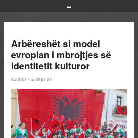
Arbëreshët si model
evropian i mbrojtjes së
identitetit kulturor
AUGUST 7, 2026
BY
S P