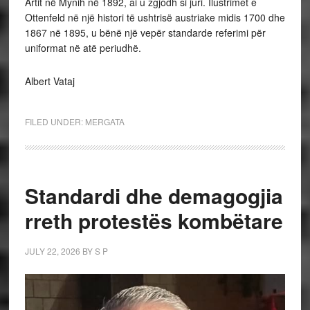
Artit në Mynih në 1892, ai u zgjodh si juri. Ilustrimet e
Ottenfeld në një histori të ushtrisë austriake midis 1700 dhe
1867 në 1895, u bënë një vepër standarde referimi për
uniformat në atë periudhë.
Albert Vataj
FILED UNDER:
MERGATA
Standardi dhe demagogjia
rreth protestës kombëtare
JULY 22, 2026
BY
S P