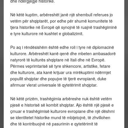
dhe ndërgjegje historike.
Në këtë kuptim, arbëreshët janë një shembull referues jo
vetëm për shqiptarët, por edhe për shumë komunitete të
tjera historike në Evropë që synojnë të ruajnë trashëgiminë
e tyre kulturore në kushtet e globalizimit.
Po aq i rëndësishëm është edhe roli i tyre në diplomacinë
kulturore. Arbëreshët kanë qenë dhe mbeten ambasadorë
natyrorë të kulturës shqiptare në Itali dhe në Evropë.
Përmes veprimtarisë së tyre shkencore, artistike, fetare
dhe kulturore, ata kanë krijuar ura mirëkuptimi ndërmjet
popullit shqiptar dhe popujve të tjerë evropianë, duke
afirmuar vlerat universale të qytetërimit shqiptar.
Në këtë prizëm, trashëgimia arbëreshe nuk është vetëm
pjesë e historisë së kombit shqiptar. Ajo është një pjesë e
çmuar e trashëgimisë kulturore evropiane dhe një dëshmi
se identitetet historike mund të mbijetojnë, të zhvillohen
dhe të kontribuojnë në pasurimin e qytetërimit të