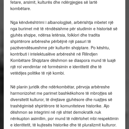
fetare, arsimit, kulturës dhe ndërgjegjes së lartë
kombëtare.
Nga këndvështrimi i albanologjisë, arbërishtja mbetet një
nga burimet më të rëndësishme për studimin e historisë së
gjuhës shqipe, ndërsa letërsia, folklori dhe tradita
shpirtërore arbëreshe përbëjnë një pasuri të
pazëvendësueshme për kulturën shqiptare. Po kështu,
kontributi i intelektualëve arbëreshë në Rilindjen
Kombëtare Shqiptare dëshmon se diaspora mund të luajë
një rol vendimtar në formësimin e identitetit dhe të
vetëdijes politike të një kombi.
Në planin juridik dhe ndërkombëtar, përvoja arbëreshe
harmonizohet me parimet bashkëkohore të mbrojtjes së
diversitetit kulturor, të drejtave gjuhësore dhe ruajtjes së
trashëgimisë shpirtërore të komuniteteve historike. Ajo
dëshmon se integrimi në një shtet demokratik nuk
nënkupton asimilim, por mund të ndërtohet mbi respektimin
e identitetit, të kujtesës historike dhe të pluralizmit kulturor.