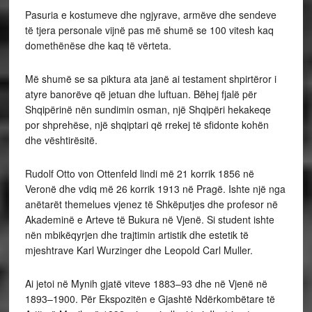
Pasuria e kostumeve dhe ngjyrave, armëve dhe sendeve
të tjera personale vijnë pas më shumë se 100 vitesh kaq
domethënëse dhe kaq të vërteta.
Më shumë se sa piktura ata janë ai testament shpirtëror i
atyre banorëve që jetuan dhe luftuan. Bëhej fjalë për
Shqipërinë nën sundimin osman, një Shqipëri hekakeqe
por shprehëse, një shqiptari që rrekej të sfidonte kohën
dhe vështirësitë.
Rudolf Otto von Ottenfeld lindi më 21 korrik 1856 në
Veronë dhe vdiq më 26 korrik 1913 në Pragë. Ishte një nga
anëtarët themelues vjenez të Shkëputjes dhe profesor në
Akademinë e Arteve të Bukura në Vjenë. Si student ishte
nën mbikëqyrjen dhe trajtimin artistik dhe estetik të
mjeshtrave Karl Wurzinger dhe Leopold Carl Muller.
Ai jetoi në Mynih gjatë viteve 1883–93 dhe në Vjenë në
1893–1900. Për Ekspozitën e Gjashtë Ndërkombëtare të