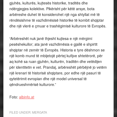
gjuhës, kulturës, kujtesës historike, traditës dhe
ndërgjegjes kolektive. Pikërisht për këtë arsye, bota
arbëreshe duhet të konsiderohet një nga shtyllat më të
rëndësishme të vazhdimësisë historike të kombit shqiptar
dhe një vlerë e çmuar e trashëgimisë kulturore të Evropës.
“Arbëreshët nuk janë thjesht kujtesa e një mërgimi
pesëshekullor; ata janë vazhdimësia e gjallë e shpirtit
shqiptar në zemër të Evropës. Historia e tyre dëshmon se
një komb mund të mbijetojë përtej kufijve shtetërorë, për
aq kohë sa ruan gjuhën, kulturën, traditën dhe vetëdijen
për identitetin e vet. Prandaj, arbëreshët përbëjnë jo vetëm
një krenari të historisë shqiptare, por edhe një pasuri të
qytetërimit evropian dhe një model universal të
qëndrueshmërisë kulturore.”
Foto:
albinfo.at
FILED UNDER:
MERGATA