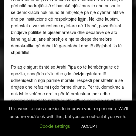
përballë padrejtësisë si bashkëfajësi morale dhe besonte
se demokracia nuk mund të mbijetojë pa një qytetari aktive
dhe pa institucione që respektojnë ligjin. Në këtë kuptim,
protestat e vazhdueshme qytetare në Tiranë, pavarësisht
bindjeve politike të pjesëmarrësve dhe debateve që ato
kanë ngjallur, janë shprehje e një të drejte themelore
demokratike që duhet të garantohet dhe të dëgjohet, jo të
shpërfillet.
Po aq e sigurt është se Arshi Pipa do të këmbëngulte që
opozita, shoqëria civile dhe çdo lëvizje qytetare të
udhëhiqeshin nga parime morale, respekti për shtetin e së
drejtës dhe refuzimi i çdo forme dhune. Për të, demokracia
nuk ishte vetëm e drejta për të protestuar, por edhe
përgjegjësia për të ndërtuar një kulturë politike ku pushteti
kontrollohet, ku korrupsioni ndëshkohet dhe liria dhe
This website uses cookies to improve your experience. We'll
interesi kombëtar nuk sakrifikohen kurrë në emër të
assume you're ok with this, but you can opt-out if you wish.
interesave politike e partiake. Ky është mesazhi që e bën
Cookie settings
ACCEPT
Profesor Arshi Pipën një figurë të përhershme të
ndërgjegjes kombëtare shqiptare. Është detyrë morale dhe