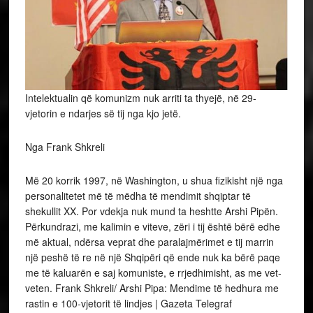
Intelektualin që komunizm nuk arriti ta thyejë, në 29-
vjetorin e ndarjes së tij nga kjo jetë.
Nga Frank Shkreli
Më 20 korrik 1997, në Washington, u shua fizikisht një nga
personalitetet më të mëdha të mendimit shqiptar të
shekullit XX. Por vdekja nuk mund ta heshtte Arshi Pipën.
Përkundrazi, me kalimin e viteve, zëri i tij është bërë edhe
më aktual, ndërsa veprat dhe paralajmërimet e tij marrin
një peshë të re në një Shqipëri që ende nuk ka bërë paqe
me të kaluarën e saj komuniste, e rrjedhimisht, as me vet-
veten. Frank Shkreli/ Arshi Pipa: Mendime të hedhura me
rastin e 100-vjetorit të lindjes | Gazeta Telegraf