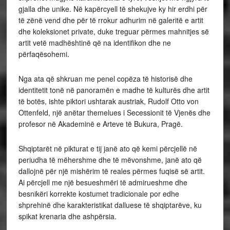
gjalla dhe unike. Në kapërcyell të shekujve ky hir erdhi për
të zënë vend dhe për të rrokur adhurim në galeritë e artit
dhe koleksionet private, duke treguar përmes mahnitjes së
artit vetë madhështinë që na identifikon dhe ne
përfaqësohemi.
Nga ata që shkruan me penel copëza të historisë dhe
identitetit tonë në panoramën e madhe të kulturës dhe artit
të botës, ishte piktori ushtarak austriak, Rudolf Otto von
Ottenfeld, një anëtar themelues i Secessionit të Vjenës dhe
profesor në Akademinë e Arteve të Bukura, Pragë.
Shqiptarët në pikturat e tij janë ato që kemi përcjellë në
periudha të mëhershme dhe të mëvonshme, janë ato që
dallojnë për një mishërim të reales përmes fuqisë së artit.
Ai përcjell me një besueshmëri të admirueshme dhe
besnikëri korrekte kostumet tradicionale por edhe
shprehinë dhe karakteristikat dalluese të shqiptarëve, ku
spikat krenaria dhe ashpërsia.