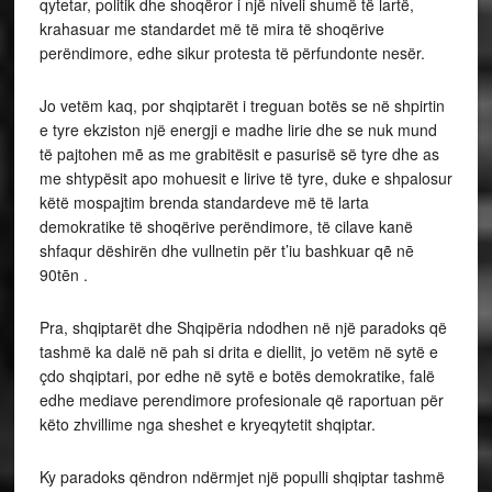
qytetar, politik dhe shoqëror i një niveli shumë të lartë,
krahasuar me standardet më të mira të shoqërive
perëndimore, edhe sikur protesta të përfundonte nesër.
Jo vetëm kaq, por shqiptarët i treguan botës se në shpirtin
e tyre ekziston një energji e madhe lirie dhe se nuk mund
të pajtohen mẽ as me grabitësit e pasurisë së tyre dhe as
me shtypësit apo mohuesit e lirive të tyre, duke e shpalosur
këtë mospajtim brenda standardeve më të larta
demokratike të shoqërive perëndimore, të cilave kanë
shfaqur dëshirën dhe vullnetin për t’iu bashkuar qẽ nē
90tēn .
Pra, shqiptarët dhe Shqipëria ndodhen në një paradoks që
tashmë ka dalë në pah si drita e diellit, jo vetëm në sytë e
çdo shqiptari, por edhe në sytë e botës demokratike, falë
edhe mediave perendimore profesionale që raportuan për
këto zhvillime nga sheshet e kryeqytetit shqiptar.
Ky paradoks qëndron ndërmjet një populli shqiptar tashmë