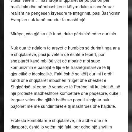
realizimin dhe përmbushjen e këtyre duke u shndērruar
realisht nē pengesēn kryesore te integrimit, pasi Bashkimin
Evropian nuk kanē mundur ta mashtrojë.
Mirëpo, çdo gjë ka një fund, duke përfshirë edhe durimin.
Nuk dua të ndalem te arsyet e humbjes së durimit nga ana
e shqiptarëve, pasi jo vetëm që është e tepërt, por
shqiptarët kanë mbi 80 vjet që mbajnë mbi supe
komunizmin e pasojat e tijē e tē trashëgimtarëve të tij
gjenetikë e ideologjikë. Fakt është se këtij durimi i erdhi
fundi dhe shqiptarët mbushën rrugët dhe sheshet e
Shqipërisë, si edhe të vendeve të Perëndimit ku jetojnë, në
një protestë madhështore kombëtare dhe paqësore, duke i
treguar vetes dhe gjithë botës se populli shqiptar nuk
pajtohet më me sundimtarët e tij mashtrues dhe hajdutë.
Protesta kombëtare e shqiptarëve, në atdhe dhe në
diasporë, është jo vetëm një fakt, por edhe një zhvillim