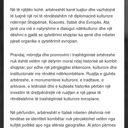
Në të njëjtën kohë, arbëreshët kanë luajtur dhe vazhdojnë
të luajnë një rol të rëndësishëm në diplomacinë kulturore
ndërmjet Shqipërisë, Kosovës, Italisë dhe Evropës. Ata
janë ura më e natyrshme e dialogut ndërkulturor dhe një
dëshmi e gjallë se qytetërimi shqiptar ka qenë dhe mbetet
pjesë organike e qytetërimit evropian.
Prandaj, mbrojtja dhe promovimi i trashëgimisë arbëreshe
nuk është vetëm një detyrim moral ndaj historisë së kombit
shqiptar, por edhe një përgjegjësi shkencore, kulturore dhe
institucionale me rëndësi ndërkombëtare. Ruajtja e gjuhës
arbëreshe, e monumenteve kulturore, e traditave, e
arkivave, e letërsisë dhe e kujtesës historike përbën një
investim të drejtpërdrejtë në ruajtjen e një pjese të
rëndësishme të trashëgimisë kulturore evropiane.
Në përfundim, arbëreshët e Italisë mbeten dëshmia më
bindëse se identiteti kombëtar nuk përcaktohet vetëm nga
kufijtë politikë apo nga afërsia gjeografike. Ai jeton përmes