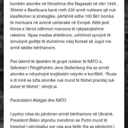
bombën atomike në Hiroshima dhe Nagasaki në vitin 1945.
Shtetet e Bashkuara kanë rreth 230 armë nukleare që nuk
klasifikohen si strategjike, përfshirë edhe 100 B61 bomba
të montuara në avionë ushtarakë në Evropë. Këtë javë
Korea e Veriut ndërmori manovra të njëpasnjëshme
raketore. Sipas medias shtetërore, ushtrimet synojnë të
simulojnë goditje të stuhishme ndaj Koresë së Jugut me
armë taktike bërthamore.
Pas takimit të djeshëm të grupit nuklear të NATO-s,
Sekretari i Përgjithshëm Jens Stoltenberg tha se armët
atomike e ndryshojnë krejtësisht natyrën e konfliktit. “Rusia
e di mirë se lufta atomike nuk mund të fitohet prandaj nuk
duhet të fillohet,” vërejti ai.
Parandalimi Afatgjat dhe NATO
I pyetur nëse do përdoren armët bërthamore në Ukrainë,
Presidenti Biden shprehu mendimin se Putini mund të
tregohet i përmbajtur por nga ana tjetër tha se përdorimi i