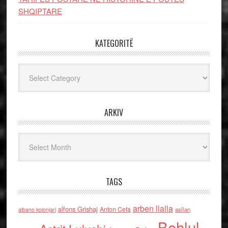
SHQIPTARE
KATEGORITË
Kategoritë
ARKIV
Arkiv
TAGS
arben llalla
alfons Grishaj
Anton Cefa
asllan
albano kolonjari
Behlul