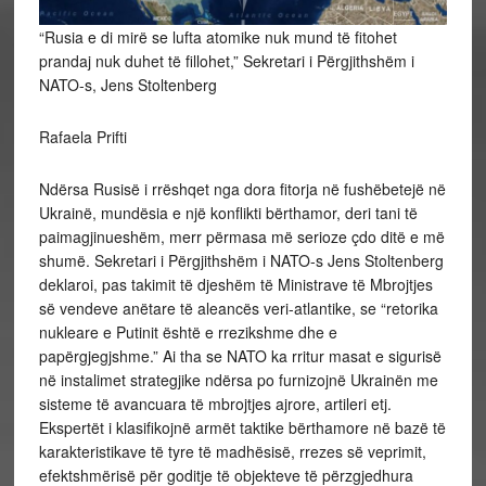
“Rusia e di mirë se lufta atomike nuk mund të fitohet
prandaj nuk duhet të fillohet,” Sekretari i Përgjithshëm i
NATO-s, Jens Stoltenberg
Rafaela Prifti
Ndërsa Rusisë i rrëshqet nga dora fitorja në fushëbetejë në
Ukrainë, mundësia e një konflikti bërthamor, deri tani të
paimagjinueshëm, merr përmasa më serioze çdo ditë e më
shumë. Sekretari i Përgjithshëm i NATO-s Jens Stoltenberg
deklaroi, pas takimit të djeshëm të Ministrave të Mbrojtjes
së vendeve anëtare të aleancës veri-atlantike, se “retorika
nukleare e Putinit është e rrezikshme dhe e
papërgjegjshme.” Ai tha se NATO ka rritur masat e sigurisë
në instalimet strategjike ndërsa po furnizojnë Ukrainën me
sisteme të avancuara të mbrojtjes ajrore, artileri etj.
Ekspertët i klasifikojnë armët taktike bërthamore në bazë të
karakteristikave të tyre të madhësisë, rrezes së veprimit,
efektshmërisë për goditje të objekteve të përzgjedhura