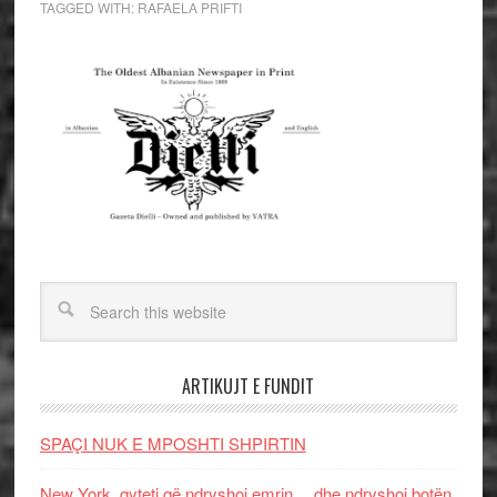
TAGGED WITH:
RAFAELA PRIFTI
ARTIKUJT E FUNDIT
SPAÇI NUK E MPOSHTI SHPIRTIN
New York, qyteti që ndryshoi emrin… dhe ndryshoi botën