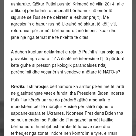
ushtarake. Qëkur Putini pushtoi Krimenë në vitin 2014, ai e
artikuloj përdorimin e arsenalit bërthamor në emër të
sigurisë së Rusisë në dekretin e lëshuar prej tij. Me
agresionin e hapur rus në Ukrainë në shkurt të këtij viti,
referencat për armët bërthamore janë intensifikuar dhe
janë një nga temat më të nxehta të ditës.
A duhen kuptuar deklarimet e reja të Putinit si kanosje apo
provokim nga ana e tij? A është në interesin e tij të përdorë
këtë gjuhë si presion psikologjik parandalues ndaj
perëndimit dhe veçanërisht vendeve anëtare të NATO-s?
Rreziku i shfarosjes bërthamore ka arritur pikën më të lartë
në gjashtëdhjetë vitet e fundit, tha Presidenti Biden; ndërsa
Putini ka kërcënuar se do përdorë gjithë arsenalin e
mundshëm për të mbrojtur Rusinë përfshirë rajonet e
sapoaneksuara të Ukrainës. Ndonëse Presidenti Biden tha
se nuk mendon se Putini do t’i angazhoj armët taktike
bërthamore, humbjet ushtarake të forcave ruse dhe
tërheqjet nga zonat lindore nën kontrollin e tyre, e rrisin