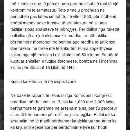
më imediate dhe të përcaktuara paraprakisht në rast të një
konfrontimi të armatosur. Këto armë u prodhuan në
periudhën pas luftës së ftohtë, në vitet 1950, për t’i dhënë
epërsi manovruese forcave të armatosura në situata
taktike, sipas analistëve të mbrojtjes. Për dallim nga raketat
balistike që arrijnë distanca kilometrike, armët taktike
bërthamore montohen në bomba apo predha të artilerisë
dhe raketa me rreze më të shkurtër. Forca shpërthyese
shkon nga një fraksion i një kilotoni në 50 kiloton. Sa për të
kuptuar shkallën e fuqisë detonuese, bomba në Hiroshima
kishte përafërsisht 15 kilotonë TNT.
Kush i ka këto armë në dispozicion?
Në bazë të raportit të lëshuar nga Komisioni i Kongresit
amerikan për hulumtime, Rusia ka 1,000 deri 2,000 koka
bërthamore të gatshme në arsenalin e saj për t’u përdorur
si armë bërthamore për qëllime jostrategjike. Putini që ka
arsenalin më të madh bërthamor ka deklaruar se Amerika
ka krijuar preçedencë për përdorimin e tyre kur hodhi