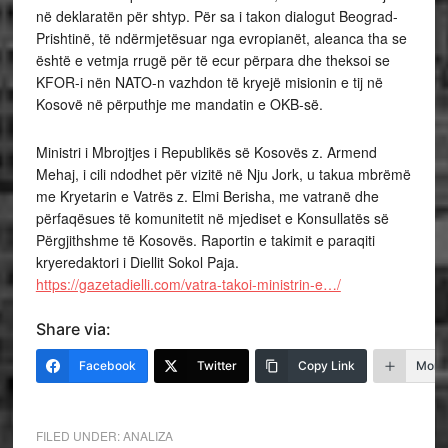
në deklaratën për shtyp. Për sa i takon dialogut Beograd-
Prishtinë, të ndërmjetësuar nga evropianët, aleanca tha se
është e vetmja rrugë për të ecur përpara dhe theksoi se
KFOR-i nën NATO-n vazhdon të kryejë misionin e tij në
Kosovë në përputhje me mandatin e OKB-së.
Ministri i Mbrojtjes i Republikës së Kosovës z. Armend
Mehaj, i cili ndodhet për vizitë në Nju Jork, u takua mbrëmë
me Kryetarin e Vatrës z. Elmi Berisha, me vatranë dhe
përfaqësues të komunitetit në mjediset e Konsullatës së
Përgjithshme të Kosovës. Raportin e takimit e paraqiti
kryeredaktori i Diellit Sokol Paja.
https://gazetadielli.com/vatra-takoi-ministrin-e…/
Share via:
Facebook
Twitter
Copy Link
More
FILED UNDER:
ANALIZA