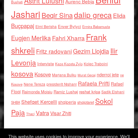
Astrit Lulushi
Aurenc Bebja
Bushati
Jashari
dalip greca
Beqir Sina
Elida
Buçpapaj
Enver Bytyci
Elmi Berisha
Ermira Babamusta
Frank
Eugjen Merlika
Fahri Xharra
shkreli
Ilir
Gezim Llojdia
Fritz radovani
Levonja
Interviste
Kolec Traboini
Keze Kozeta Zylo
kosova
Kosove
nderroi jete
Marjana Bulku
ne
Murat Gecaj
Rafaela Prifti
Rafael
Nene Tereza
Kosove
presidenti Nishani
Floqi
Raimonda Moisiu
Ramiz Lushaj
reshat kripa
Sadik Elshani
Sokol
Shefqet Kercelli
shqiperia
shqiptaret
SHBA
Paja
Vatra
Visar Zhiti
Thaci
This website uses cookies to improve your experience. We'll