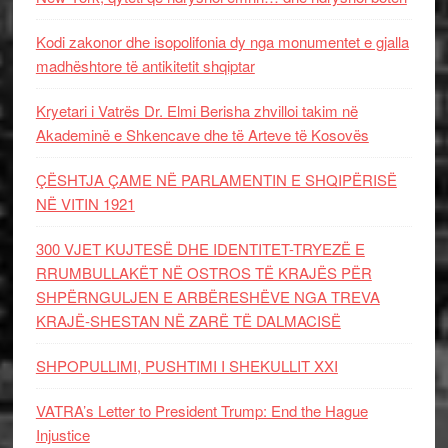
Kodi zakonor dhe isopolifonia dy nga monumentet e gjalla
madhështore të antikitetit shqiptar
Kryetari i Vatrës Dr. Elmi Berisha zhvilloi takim në
Akademinë e Shkencave dhe të Arteve të Kosovës
ÇËSHTJA ÇAME NË PARLAMENTIN E SHQIPËRISË
NË VITIN 1921
300 VJET KUJTESË DHE IDENTITET-TRYEZË E
RRUMBULLAKËT NË OSTROS TË KRAJËS PËR
SHPËRNGULJEN E ARBËRESHËVE NGA TREVA
KRAJË-SHESTAN NË ZARË TË DALMACISË
SHPOPULLIMI, PUSHTIMI I SHEKULLIT XXI
VATRA’s Letter to President Trump: End the Hague
Injustice