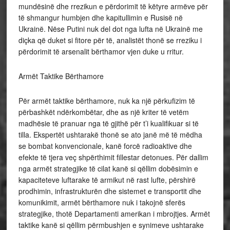
mundësinë dhe rrezikun e përdorimit të këtyre armëve për
të shmangur humbjen dhe kapitullimin e Rusisë në
Ukrainë. Nëse Putini nuk del dot nga lufta në Ukrainë me
diçka që duket si fitore për të, analistët thonë se rreziku i
përdorimit të arsenalit bërthamor vjen duke u rritur.
Armët Taktike Bërthamore
Për armët taktike bërthamore, nuk ka një përkufizim të
përbashkët ndërkombëtar, dhe as një kriter të vetëm
madhësie të pranuar nga të gjithë për t’i kualifikuar si të
tilla. Ekspertët ushtarakë thonë se ato janë më të mëdha
se bombat konvencionale, kanë forcë radioaktive dhe
efekte të tjera veç shpërthimit fillestar detonues. Për dallim
nga armët strategjike të cilat kanë si qëllim dobësimin e
kapaciteteve luftarake të armikut në rast lufte, përshirë
prodhimin, infrastrukturën dhe sistemet e transportit dhe
komunikimit, armët bërthamore nuk i takojnë sferës
strategjike, thotë Departamenti amerikan i mbrojtjes. Armët
taktike kanë si qëllim përmbushjen e synimeve ushtarake