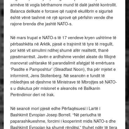
armëve të vogla bërthamore mund të dalë jashtë kontrollit.
Balanca delikate e forcave që ruajnë ekuilibrin e sigurisë
është vënë tashmë në një sprovë që përfshin vende dhe
rajone brenda dhe jashtë NATO-s.
Në mars trupat e NATO-s të 17 vendeve kryen ushtrime të
përbashkëta në Arktik, pjesë e trajnimit të tyre të rregullt,
por këtë vit simulimi ndihej shumë afër realitetit, thanë
pjesëmarrësit. Javën e ardhshme vendet aleate do fillojnë
manovrat ushtarake të parandalimit afatgjat të emërtuara
‘Pasdite e Pamposhtur’ (Steadfast Noon), tha për mjetet e
informimit, Jens Stoltenberg. Në seancën e fundit të
mbledhjes së djeshme të Ministrave të Mbrojtjes së NATO-
s u diskutua për misionet e aleancës në Ballkanin
Perëndimor deri në Irak.
Në seancë mori pjesë edhe Përfaqësuesi i Lartë i
Bashkimit Evropian Josep Borrell. “Në periudha të
paparashikueshme, forcimi i kooperimit midis NATO-s dhe
Bashkimit Evropian ka shumë rëndësi,” thuhet ndër të tjera