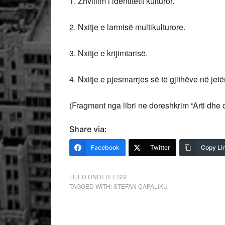
1. Zhvillim i identitetit kulturor.
2. Nxitje e larmisë multikulturore.
3. Nxitje e krijimtarisë.
4. Nxitje e pjesmarrjes së të gjithëve në jetë
(Fragment nga libri ne doreshkrim “Arti dhe q
Share via:
Facebook
Twitter
Copy Li
FILED UNDER:
ESSE
TAGGED WITH:
STEFAN ÇAPALIKU