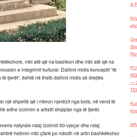
A 
Kri
shq
Gre
Shq
Riv
hkëkohore, mbi atë që na bashkon dhe mbi atë që na
PU
ocesin e integrimit kultural. Dallimi midis konceptit “të
NG
të tjerët”, është në thelb dallimi midis së drejtës
— 
TE
 si një shpellë që i mbron njerëzit nga bota, në vend të
Kuj
ë edhe izolimin e artistit shqiptar nga të tjerët.
Ko
SP
everia natyrale ndaj izolimit 50-vjeçar dhe ndaj
ështirë hetimin mbi çfarë po ndodh në artin bashkëkohor