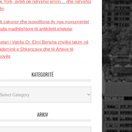
 York, qyteti që ndryshoi emrin… dhe ndryshoi
ën
i zakonor dhe isopolifonia dy nga monumentet
jalla madhështore të antikitetit shqiptar
etari i Vatrës Dr. Elmi Berisha zhvilloi takim në
deminë e Shkencave dhe të Arteve të
sovës
KATEGORITË
egoritë
ARKIV
iv