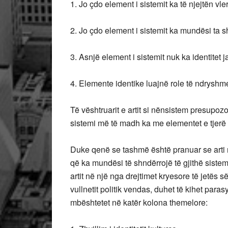
1. Jo çdo element i sistemit ka të njejtën vle
2. Jo çdo element i sistemit ka mundësi ta sh
3. Asnjë element i sistemit nuk ka identitet j
4. Elemente identike luajnë role të ndrysh
Të vështruarit e artit si nënsistem presupozon
sistemi më të madh ka me elementet e tjerë t
Duke qenë se tashmë është pranuar se arti 
që ka mundësi të shndërrojë të gjithë sistem
artit në një nga drejtimet kryesore të jetës së
vullnetit politik vendas, duhet të kihet par
mbështetet në katër kolona themelore: