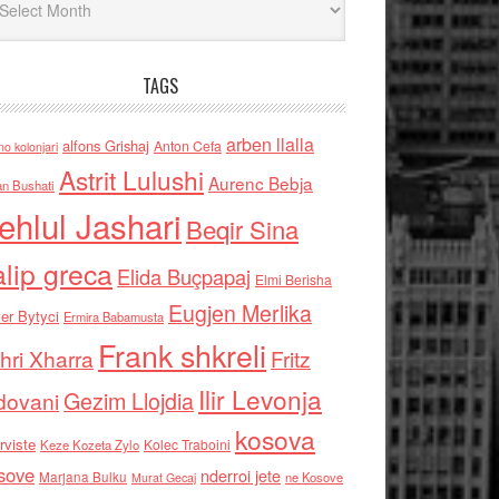
TAGS
arben llalla
alfons Grishaj
Anton Cefa
no kolonjari
Astrit Lulushi
Aurenc Bebja
an Bushati
ehlul Jashari
Beqir Sina
alip greca
Elida Buçpapaj
Elmi Berisha
Eugjen Merlika
er Bytyci
Ermira Babamusta
Frank shkreli
hri Xharra
Fritz
Ilir Levonja
Gezim Llojdia
dovani
kosova
rviste
Kolec Traboini
Keze Kozeta Zylo
sove
nderroi jete
Marjana Bulku
ne Kosove
Murat Gecaj