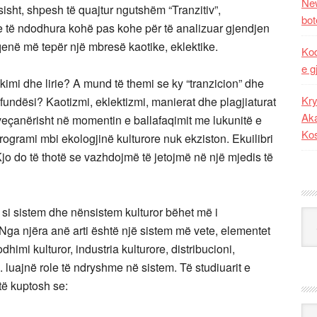
New
sisht, shpesh të quajtur ngutshëm “Tranzitiv”,
bot
ve të ndodhura kohë pas kohe për të analizuar gjendjen
qenë më tepër një mbresë kaotike, eklektike.
Kod
e g
mi dhe lirie? A mund të themi se ky “tranzicion” dhe
Kry
afundësi? Kaotizmi, eklektizmi, manierat dhe plagjiaturat
Aka
, veçanërisht në momentin e ballafaqimit me lukunitë e
Ko
. Programi mbi ekologjinë kulturore nuk ekziston. Ekuilibri
 Kjo do të thotë se vazhdojmë të jetojmë në një mjedis të
tit si sistem dhe nënsistem kulturor bëhet më i
Kat
ga njëra anë arti është një sistem më vete, elementet
rodhimi kulturor, industria kulturore, distribucioni,
j. luajnë role të ndryshme në sistem. Të studiuarit e
 të kuptosh se:
Ark