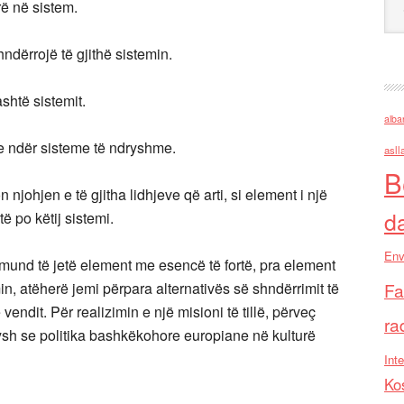
rë në sistem.
ndërrojë të gjithë sistemin.
ashtë sistemit.
alba
me ndër sisteme të ndryshme.
asll
B
 njohjen e të gjitha lidhjeve që arti, si element i një
d
ë po këtij sistemi.
Env
mund të jetë element me esencë të fortë, pra element
in, atëherë jemi përpara alternativës së shndërrimit të
Fa
 vendit. Për realizimin e një misioni të tillë, përveç
ra
asysh se politika bashkëkohore europiane në kulturë
Inte
Ko