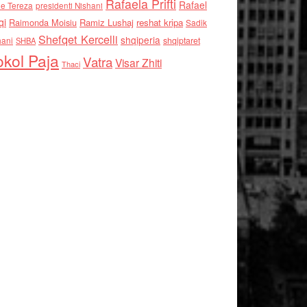
Rafaela Prifti
Rafael
e Tereza
presidenti Nishani
qi
Raimonda Moisiu
Ramiz Lushaj
reshat kripa
Sadik
Shefqet Kercelli
shqiperia
hani
shqiptaret
SHBA
kol Paja
Vatra
Visar Zhiti
Thaci