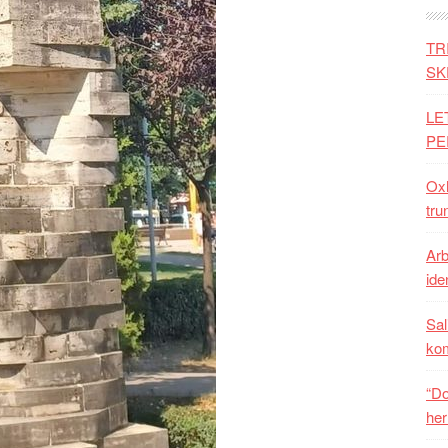
TR
SK
LE
PE
Oxh
tru
Arb
iden
Sal
ko
“Do
her