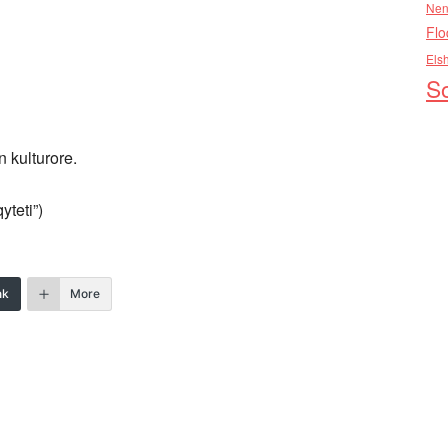
Nen
Flo
Els
So
n kulturore.
yteti”)
nk
More