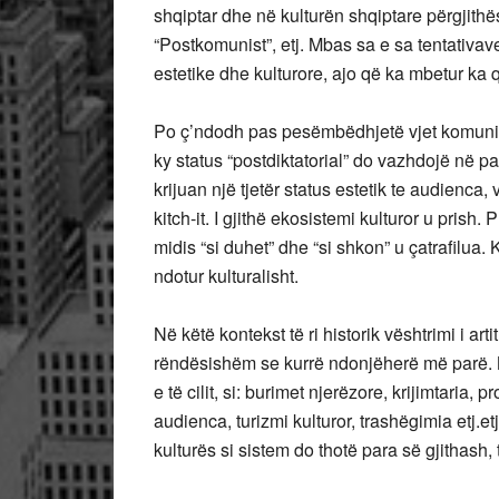
shqiptar dhe në kulturën shqiptare përgjithë
“Postkomunist”, etj. Mbas sa e sa tentativa
estetike dhe kulturore, ajo që ka mbetur ka 
Po ç’ndodh pas pesëmbëdhjetë vjet komuniki
ky status “postdiktatorial” do vazhdojë në p
krijuan një tjetër status estetik te audienca
kitch-it. I gjithë ekosistemi kulturor u prish
midis “si duhet” dhe “si shkon” u çatrafilua.
ndotur kulturalisht.
Në këtë kontekst të ri historik vështrimi i ar
rëndësishëm se kurrë ndonjëherë më parë. N
e të cilit, si: burimet njerëzore, krijimtaria, p
audienca, turizmi kulturor, trashëgimia etj.et
kulturës si sistem do thotë para së gjithash,