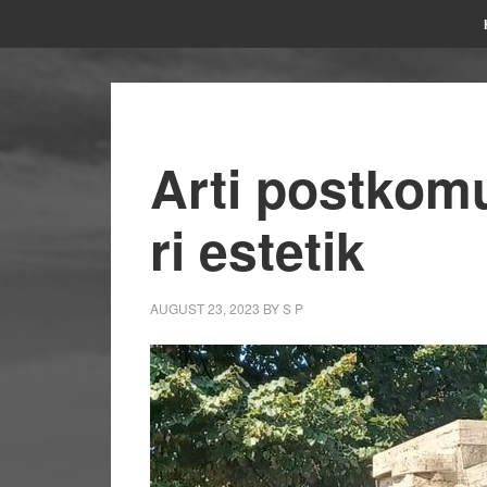
Arti postkomun
ri estetik
AUGUST 23, 2023
BY
S P