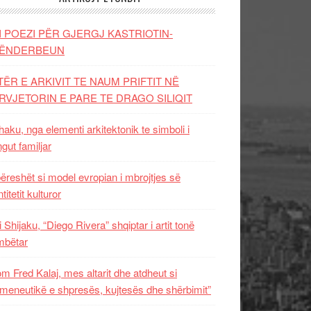
I POEZI PËR GJERGJ KASTRIOTIN-
ËNDERBEUN
TËR E ARKIVIT TE NAUM PRIFTIT NË
RVJETORIN E PARE TE DRAGO SILIQIT
aku, nga elementi arkitektonik te simboli i
ngut familjar
ëreshët si model evropian i mbrojtjes së
titetit kulturor
i Shijaku, “Diego Rivera” shqiptar i artit tonë
mbëtar
m Fred Kalaj, mes altarit dhe atdheut si
meneutikë e shpresës, kujtesës dhe shërbimit”