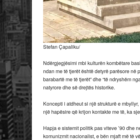
Stefan Çapaliku/
Ndërgjegjësimi mbi kulturën kombëtare bas
ndan me të tjerët është detyrë parësore në pr
barabartë me të tjerët” dhe “të ndryshëm nga 
natyrore dhe së drejtës historike.
Koncepti i atdheut si një strukturë e mbyllyr,
një hapësire që krijon kontakte me të, ka sjell
Hapja e sistemit politik pas viteve ’90 dhe n
komunizmit nacionalist, e bën mjaft më të v