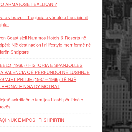
PO ARMATOSET BALLKANI?
za e vlerave – Tragjedia e vërtetë e tranzicionit
iptar
en Coast sjell Nammos Hotels & Resorts në
ipëri: Një destinacion i ri lifestyle merr formë në
ierën Shqiptare
EBLO (1966) / HISTORIA E SPANJOLLES
A VALENCIA QË PËRFUNDOI NË LUSHNJE
29 VJET PRITJE (1937 – 1966) TË NJË
LEFONATE NGA DY MOTRAT
tojmë sakrificën e familjes Lleshi për lirinë e
sovës
AÇI NUK E MPOSHTI SHPIRTIN