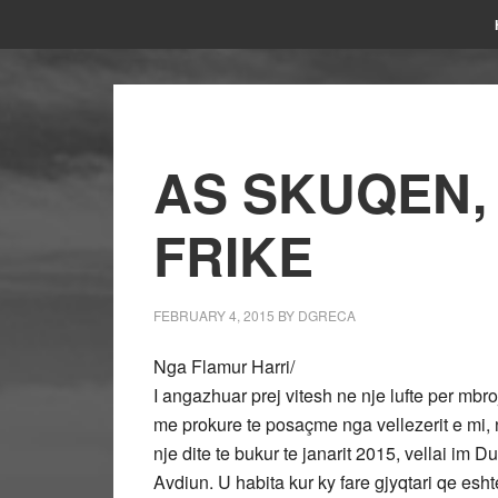
AS SKUQEN,
FRIKE
FEBRUARY 4, 2015
BY
DGRECA
Nga Flamur Harri/
I angazhuar prej vitesh ne nje lufte per mbroj
me prokure te posaçme nga vellezerit e mi
nje dite te bukur te janarit 2015, vellai im
Avdiun. U habita kur ky fare gjyqtari qe esht