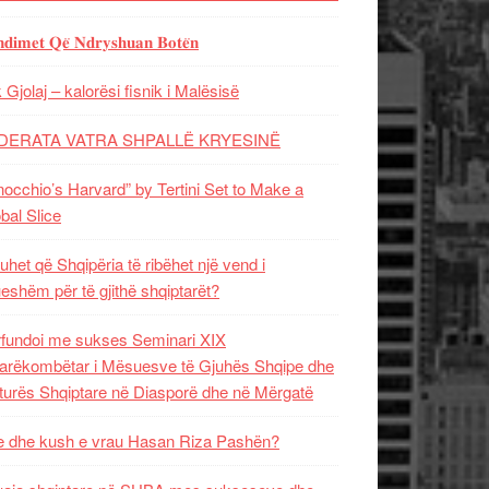
𝐝𝐢𝐦𝐞𝐭 𝐐𝐞̈ 𝐍𝐝𝐫𝐲𝐬𝐡𝐮𝐚𝐧 𝐁𝐨𝐭𝐞̈𝐧
 Gjolaj – kalorësi fisnik i Malësisë
DERATA VATRA SHPALLË KRYESINË
nocchio’s Harvard” by Tertini Set to Make a
bal Slice
uhet që Shqipëria të ribëhet një vend i
ueshëm për të gjithë shqiptarët?
fundoi me sukses Seminari XIX
rëkombëtar i Mësuesve të Gjuhës Shqipe dhe
turës Shqiptare në Diasporë dhe në Mërgatë
 dhe kush e vrau Hasan Riza Pashën?