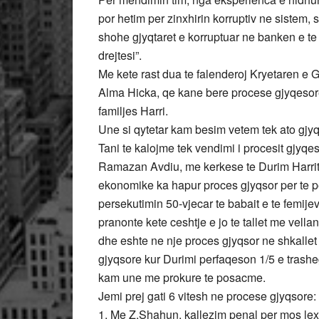
por hetim per zinxhirin korruptiv ne sistem, 
shohe gjyqtaret e korruptuar ne banken e t
drejtesi”.
Me kete rast dua te falenderoj Kryetaren e
Alma Hicka, qe kane bere procese gjyqesore d
familjes Harri.
Une si qytetar kam besim vetem tek ato gjyq
Tani te kalojme tek vendimi i procesit gjyqes
Ramazan Avdiu, me kerkese te Durim Harrit. V
ekonomike ka hapur proces gjyqsor per te per
persekutimin 50-vjecar te babait e te femijev
pranonte kete ceshtje e jo te tallet me vel
dhe eshte ne nje proces gjyqsor ne shkallet
gjyqsore kur Durimi perfaqeson 1/5 e trasheg
kam une me prokure te posacme.
Jemi prej gati 6 vitesh ne procese gjyqsore:
1. Me Z.Shahun, kallezim penal per mos lex