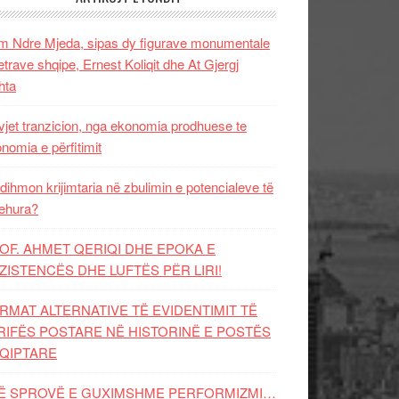
 Ndre Mjeda, sipas dy figurave monumentale
letrave shqipe, Ernest Koliqit dhe At Gjergj
hta
vjet tranzicion, nga ekonomia prodhuese te
nomia e përfitimit
dihmon krijimtaria në zbulimin e potencialeve të
ehura?
OF. AHMET QERIQI DHE EPOKA E
ZISTENCЁS DHE LUFTЁS PЁR LIRI!
RMAT ALTERNATIVE TË EVIDENTIMIT TË
RIFËS POSTARE NË HISTORINË E POSTËS
QIPTARE
Ë SPROVË E GUXIMSHME PERFORMIZMI…