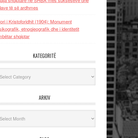
uaja shqiptare në SHBA mes sukseseve dhe
dave të së ardhmes
lori i Kristoforidhit (1904): Monument
sikografik, etnogjeografik dhe i identitetit
bëtar shqiptar
KATEGORITË
egoritë
ARKIV
iv