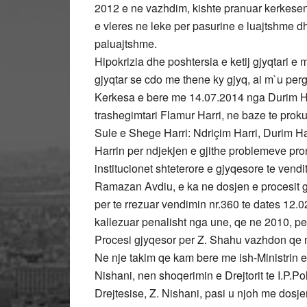
2012 e ne vazhdim, kishte pranuar kerkesen
e vleres ne leke per pasurine e luajtshme d
paluajtshme.
Hipokrizia dhe poshtersia e ketij gjyqtari e 
gjyqtar se cdo me thene ky gjyq, ai m`u perg
Kerkesa e bere me 14.07.2014 nga Durim Har
trashegimtari Flamur Harri, ne baze te prok
Sule e Shege Harri: Ndriçim Harri, Durim Har
Harrin per ndjekjen e gjithe problemeve pron
institucionet shteterore e gjyqesore te vendi
Ramazan Avdiu, e ka ne dosjen e procesit gj
per te rrezuar vendimin nr.360 te dates 12.02
kallezuar penalisht nga une, qe ne 2010, pe
Procesi gjyqesor per Z. Shahu vazhdon qe 
Ne nje takim qe kam bere me ish-Ministrin e 
Nishani, nen shoqerimin e Drejtorit te I.P.Po
Drejtesise, Z. Nishani, pasi u njoh me dosje