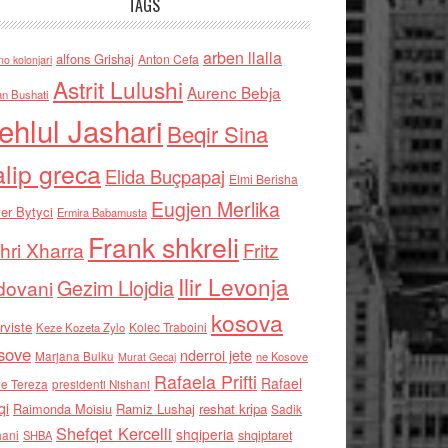
TAGS
arben llalla
alfons Grishaj
Anton Cefa
no kolonjari
Astrit Lulushi
Aurenc Bebja
an Bushati
ehlul Jashari
Beqir Sina
alip greca
Elida Buçpapaj
Elmi Berisha
Eugjen Merlika
er Bytyci
Ermira Babamusta
Frank shkreli
hri Xharra
Fritz
Ilir Levonja
Gezim Llojdia
dovani
kosova
rviste
Kolec Traboini
Keze Kozeta Zylo
sove
nderroi jete
Marjana Bulku
ne Kosove
Murat Gecaj
Rafaela Prifti
Rafael
e Tereza
presidenti Nishani
qi
Raimonda Moisiu
Ramiz Lushaj
reshat kripa
Sadik
Shefqet Kercelli
shqiperia
hani
shqiptaret
SHBA