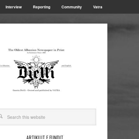
Interview
Reporting
Community
Vatra
ARTIKUJT E FUNDIT