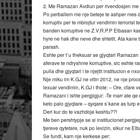
2. Me Ramazan Avdiun per rivendosjen me a
Po perballem me nje beteje te ashper mes d
korruptiv per te mbrojtur vendimin terroris
banden korruptive ne Z.V.R.P.P Elbasan ka
hyre ne hak dhe neve dhe shtetit. Ata kane b
parash.
Eshte per t`u theksuar se gjyqtari Ramazan 
aferave te ndryshme korruptive, sic eshte ras
pulla dhe gjyqtari i te njejtit institucion e nx
Nje miku im K.GJ ne vitin 2012, ne nje proc
lexuar vendimin, K.GJ i thote: – Ore, cfare 
Ramazani i ishte pergjigjur: -Te marr ate qe
keto palo gjyqtare – qyqare s`kane as turp e 
Deri kur do te vazhdoje keshtu??!
Me ben pershtypje se si institucionet pergj
tjereve qytetare, nuk po levizin, sikur ne El
Se fundi, kam nje kerkese per: