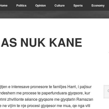
Home
Politics
Opinion
Culture
Sports
Economy
 AS NUK KANE
tjen e interesave pronesore te familjes Harri, i pajisur
, ndeshem me procese te paperfunduara gjyqsore, kur
 Durimi zhvillonte séance gjyqsore me gjyqtarin Ramazan
e ne vijim te nje procesi gjyqesor me mua, qe nga viti