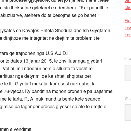
Gr
se sic theksojne qytetaret e ndershem : “Kur populli te
sfi
e akuzuarve, atehere do te besojme se po behet
Fja
lek
 Gjykates se Kavajes Entela Shedula dhe ish Gjyqtaren
kom
injitoze me integritet ne drejtim te problemit te
tare qe trajnohen nga U.S.A.J.D.I.
or te dates 13 janar 2015, te zhvilluar nga gjyqtari
Kat
ellai im i ndodhur ne nje situate te veshtire
fituar nga detyrimi qe ka shteti shqiptar per
e te tij. Gjyqtari mekatar kurresesi nuk duhet ta
lane 76-vjecar. Ky bandit na mohon pronen e paluajtshme
 me te larta. R. A. nuk mund ta bente kete séance
imise pa tager per proces gjyqsor se ate te drejte e
Ark
imin e vendimit.