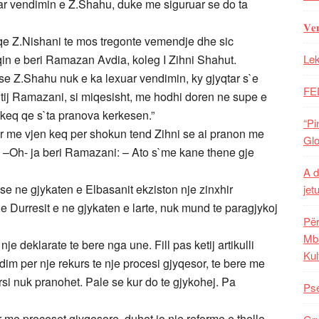
uar vendimin e Z.Shahu, duke me siguruar se do ta
𝐕𝐞
re qe Z.Nishani te mos tregonte vemendje dhe sic
qin e beri Ramazan Avdia, koleg I Zihni Shahut.
Lek
 se Z.Shahu nuk e ka lexuar vendimin, ky gjyqtar s`e
FE
 tij Ramazani, si miqesisht, me hodhi doren ne supe e
 keq qe s`ta pranova kerkesen.”
“Pi
or me vjen keq per shokun tend Zihni se ai pranon me
Glo
t. –Oh- ja beri Ramazani: – Ato s`me kane thene gje
A d
se ne gjykaten e Elbasanit ekziston nje zinxhir
jet
e Durresit e ne gjykaten e larte, nuk mund te paragjykoj
Për
Mba
nje deklarate te bere nga une. Fill pas ketij artikulli
Kul
dim per nje rekurs te nje procesi gjyqesor, te bere me
si nuk pranohet. Pale se kur do te gjykohej. Pa
Pse
me proceset gjyqesore, duhet jo nje reforme e thelle