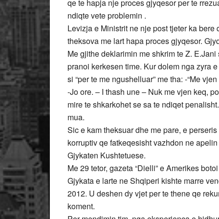
qe te hapja nje proces gjyqesor per te rrez
ndiqte vete problemin .
Levizja e Ministrit ne nje post tjeter ka be
theksova me lart hapa proces gjyqesor. Gjy
Me gjithe deklarimin me shkrim te Z. E.Jani
pranoi kerkesen time. Kur dolem nga zyra e
si “per te me ngushelluar” me tha: -“Me vjen
-Jo ore. – I thash une – Nuk me vjen keq, p
mire te shkarkohet se sa te ndiqet penalish
mua.
Sic e kam theksuar dhe me pare, e perseris 
korruptiv qe fatkeqesisht vazhdon ne apelin 
Gjykaten Kushtetuese.
Me 29 tetor, gazeta “Dielli” e Amerikes botoi 
Gjykata e larte ne Shqiperi kishte marre ven
2012. U deshen dy vjet per te thene qe rekur
koment.
Per mendimin tim, nga eksperienca e hidhur 