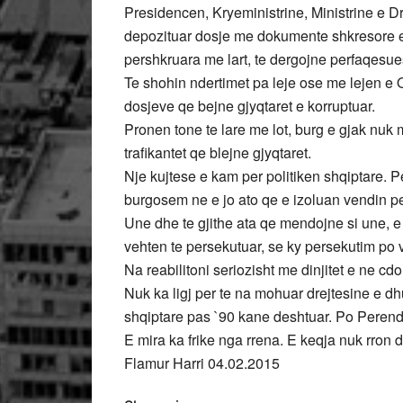
Presidencen, Kryeministrine, Ministrine e Dr
depozituar dosje me dokumente shkresore e h
pershkruara me lart, te dergojne perfaqesues
Te shohin ndertimet pa leje ose me lejen e Q
dosjeve qe bejne gjyqtaret e korruptuar.
Pronen tone te lare me lot, burg e gjak nuk
trafikantet qe blejne gjyqtaret.
Nje kujtese e kam per politiken shqiptare
burgosem ne e jo ato qe e izoluan vendin pe
Une dhe te gjithe ata qe mendojne si une, e
vehten te persekutuar, se ky persekutim po
Na reabilitoni seriozisht me dinjitet e ne c
Nuk ka ligj per te na mohuar drejtesine e dhu
shqiptare pas `90 kane deshtuar. Po Peren
E mira ka frike nga rrena. E keqja nuk rron dot
Flamur Harri 04.02.2015