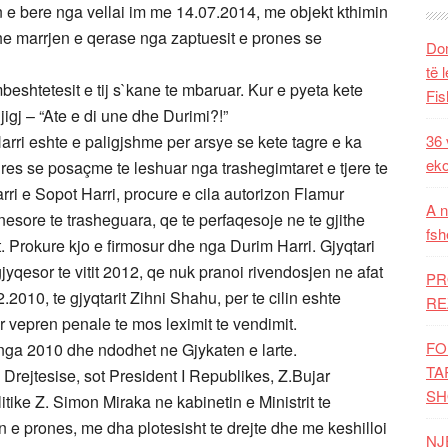
 e bere nga vellai im me 14.07.2014, me objekt kthimin
he marrjen e qerase nga zaptuesit e prones se
Dom
të 
mbeshtetesit e tij s`kane te mbaruar. Kur e pyeta kete
Fis
jigj – “Ate e di une dhe Durimi?!”
ri eshte e paligjshme per arsye se kete tagre e ka
36 
eko
ures se posaçme te leshuar nga trashegimtaret e tjere te
ri e Sopot Harri, procure e cila autorizon Flamur
A n
esore te trasheguara, qe te perfaqesoje ne te gjithe
fsh
t. Prokure kjo e firmosur dhe nga Durim Harri. Gjyqtari
yqesor te vitit 2012, qe nuk pranoi rivendosjen ne afat
PR
.2010, te gjyqtarit Zihni Shahu, per te cilin eshte
RE
r vepren penale te mos leximit te vendimit.
FO
nga 2010 dhe ndodhet ne Gjykaten e larte.
TA
Drejtesise, sot President I Republikes, Z.Bujar
SH
litike Z. Simon Miraka ne kabinetin e Ministrit te
n e prones, me dha plotesisht te drejte dhe me keshilloi
NJ