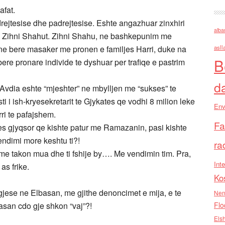
fat.
rejtesise dhe padrejtesise. Eshte angazhuar zinxhiri
alba
t te Zihni Shahut. Zihni Shahu, ne bashkepunim me
ne bere masaker me pronen e familjes Harri, duke na
asll
B
ere pronare individe te dyshuar per trafiqe e pastrim
d
Avdia eshte “mjeshter” ne mbylljen me “sukses” te
ti i ish-kryesekretarit te Gjykates qe vodhi 8 milion leke
Env
orri te pafajshem.
Fa
es gjyqsor qe kishte patur me Ramazanin, pasi kishte
vendimi more keshtu ti?!
ra
 me takon mua dhe ti fshije by…. Me vendimin tim. Pra,
Inte
as frike.
Ko
egjese ne Elbasan, me gjithe denoncimet e mija, e te
Nen
basan cdo gje shkon “vaj”?!
Flo
Els