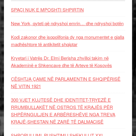
SPAÇI NUK E MPOSHTI SHPIRTIN
New York, qyteti që ndryshoi emrin… dhe ndryshoi botën
Kodi zakonor dhe isopolifonia dy nga monumentet e gjalla
madhështore të antikitetit shqiptar
Kryetari i Vatrës Dr. Elmi Berisha zhvilloi takim në
Akademinë e Shkencave dhe të Arteve të Kosovës
ÇËSHTJA ÇAME NË PARLAMENTIN E SHQIPËRISË
NË VITIN 1921
300 VJET KUJTESË DHE IDENTITET-TRYEZË E
RRUMBULLAKËT NË OSTROS TË KRAJËS PËR
SHPËRNGULJEN E ARBËRESHËVE NGA TREVA
KRAJË-SHESTAN NË ZARË TË DALMACISË
SHPOPULLIMI, PUSHTIMI I SHEKULLIT XXI