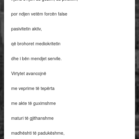
por ndjen vetëm forcën false
pasivitetin aktiv,
që brohoret mediokritetin
dhe i bën mendjet servile.
Virtytet avancojnë
me veprime të tepërta
me akte të guximshme
maturi të gjithanshme
madhështi të padukëshme,