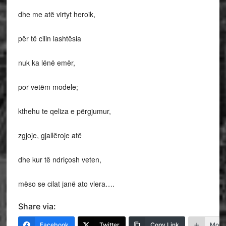
dhe me atë virtyt heroik,
për të cilin lashtësia
nuk ka lënë emër,
por vetëm modele;
kthehu te qeliza e përgjumur,
zgjoje, gjallëroje atë
dhe kur të ndriçosh veten,
mëso se cilat janë ato vlera….
Share via:
Facebook
Twitter
Copy Link
More