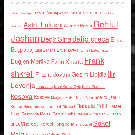
arben llalla
alfons Grishaj
Anton Cefa
asllan
albano kolonjari
Behlul
Astrit Lulushi
Aurenc Bebja
Bushati
Jashari
dalip greca
Beqir Sina
Elida
Buçpapaj
Enver Bytyci
Elmi Berisha
Ermira Babamusta
Frank
Eugjen Merlika
Fahri Xharra
shkreli
Ilir
Gezim Llojdia
Fritz radovani
Levonja
Interviste
Kolec Traboini
Keze Kozeta Zylo
kosova
Kosove
nderroi jete
Marjana Bulku
ne
Murat Gecaj
Rafaela Prifti
Rafael
Nene Tereza
Kosove
presidenti Nishani
Floqi
Raimonda Moisiu
Ramiz Lushaj
reshat kripa
Sadik Elshani
Sokol
Shefqet Kercelli
shqiperia
shqiptaret
SHBA
Paja
Vatra
Visar Zhiti