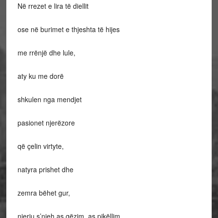
Në rrezet e lira të diellit
ose në burimet e thjeshta të hijes
me rrënjë dhe lule,
aty ku me dorë
shkulen nga mendjet
pasionet njerëzore
që çelin virtyte,
natyra prishet dhe
zemra bëhet gur,
njeriu s’njeh as gëzim, as pikëllim,