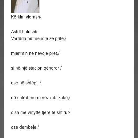
Kërkim vlerash/
Astrit Lulushi/
Varfëria në mendje zë pritë,/
mjerimin në nevojë pret,/
si në një stacion qëndror /
ose në shtëpi, /
në shtrat me njerëz mbi kokë,/
disa me virtyttë tjerë të shtirur/
ose dembelë./