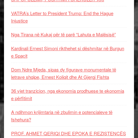
VATRA’s Letter to President Trump: End the Hague
Injustice
Nga Tirana në Kukaj për të parë “Lahuta e Malësisë”
Kardinali Ernest Simoni rikthehet si dëshmitar në Burgun
e Spaçit
Dom Ndre Mjeda, sipas dy figurave monumentale të
letrave shqipe, Ernest Koliqit dhe At Gjergj Fishta
36 vjet tranzicion, nga ekonomia prodhuese te ekonomia
e përfitimit
A ndihmon krijimtaria në zbulimin e potencialeve të
fshehura?
PROF. AHMET QERIQI DHE EPOKA E REZISTENCЁS