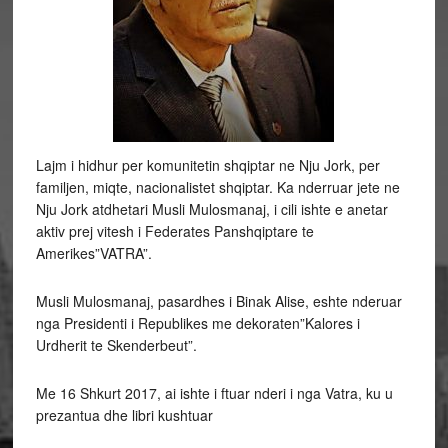
Lajm i hidhur per komunitetin shqiptar ne Nju Jork, per
familjen, miqte, nacionalistet shqiptar. Ka nderruar jete ne
Nju Jork atdhetari Musli Mulosmanaj, i cili ishte e anetar
aktiv prej vitesh i Federates Panshqiptare te
Amerikes”VATRA”.
Musli Mulosmanaj, pasardhes i Binak Alise, eshte nderuar
nga Presidenti i Republikes me dekoraten”Kalores i
Urdherit te Skenderbeut”.
Me 16 Shkurt 2017, ai ishte i ftuar nderi i nga Vatra, ku u
prezantua dhe libri kushtuar