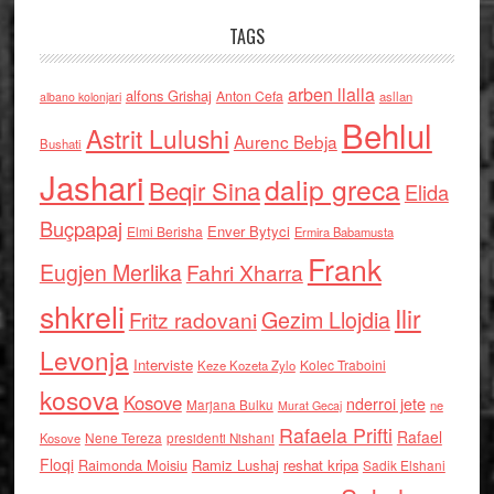
TAGS
arben llalla
alfons Grishaj
Anton Cefa
asllan
albano kolonjari
Behlul
Astrit Lulushi
Aurenc Bebja
Bushati
Jashari
dalip greca
Beqir Sina
Elida
Buçpapaj
Enver Bytyci
Elmi Berisha
Ermira Babamusta
Frank
Eugjen Merlika
Fahri Xharra
shkreli
Ilir
Gezim Llojdia
Fritz radovani
Levonja
Interviste
Kolec Traboini
Keze Kozeta Zylo
kosova
Kosove
nderroi jete
Marjana Bulku
ne
Murat Gecaj
Rafaela Prifti
Rafael
Nene Tereza
Kosove
presidenti Nishani
Floqi
Raimonda Moisiu
Ramiz Lushaj
reshat kripa
Sadik Elshani