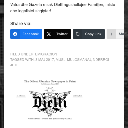
Vatra dhe Gazeta e sak Dielli ngushellojne Familjen, miste
dhe legalistet shqiptar!
Share via:
Facebook
Twitter
Copy Link
More
FILED UNDER:
EMIGRACION
TAGGED WITH:
3 MAJ 2017
,
MUSLI MULOSMANAJ
,
NDERROI
JETE