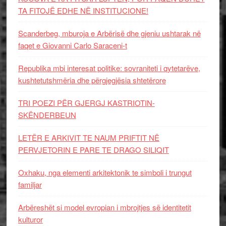
TA FITOJË EDHE NË INSTITUCIONE!
Scanderbeg, mburoja e Arbërisë dhe gjeniu ushtarak në
faqet e Giovanni Carlo Saraceni-t
Republika mbi interesat politike: sovraniteti i qytetarëve,
kushtetutshmëria dhe përgjegjësia shtetërore
TRI POEZI PËR GJERGJ KASTRIOTIN-
SKËNDERBEUN
LETËR E ARKIVIT TE NAUM PRIFTIT NË
PERVJETORIN E PARE TE DRAGO SILIQIT
Oxhaku, nga elementi arkitektonik te simboli i trungut
familjar
Arbëreshët si model evropian i mbrojtjes së identitetit
kulturor