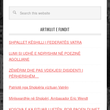
ARTIKUJT E FUNDIT
SHPALLET KËSHILLI I FEDERATËS VATRA
LUMI SI UDHË E NDRYSHIM NË POEZINË
AGOLLIANE
ZËMËRIM DHE PAS VDEKJES! DISIDENTI I
PËRHERSHËM…
Patriotë nga Shqipëria vizituan Vatrën
Mirëseardhje në Shqipëri, Ambasador Eric Wendt
KOSOVA E KA FITUAR LUFTËN, POR PAQEN DUHET