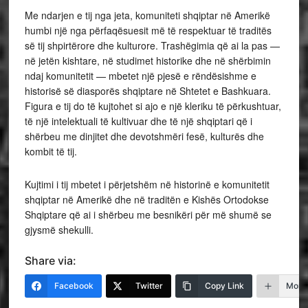
Me ndarjen e tij nga jeta, komuniteti shqiptar në Amerikë
humbi një nga përfaqësuesit më të respektuar të traditës
së tij shpirtërore dhe kulturore. Trashëgimia që ai la pas —
në jetën kishtare, në studimet historike dhe në shërbimin
ndaj komunitetit — mbetet një pjesë e rëndësishme e
historisë së diasporës shqiptare në Shtetet e Bashkuara.
Figura e tij do të kujtohet si ajo e një kleriku të përkushtuar,
të një intelektuali të kultivuar dhe të një shqiptari që i
shërbeu me dinjitet dhe devotshmëri fesë, kulturës dhe
kombit të tij.
Kujtimi i tij mbetet i përjetshëm në historinë e komunitetit
shqiptar në Amerikë dhe në traditën e Kishës Ortodokse
Shqiptare që ai i shërbeu me besnikëri për më shumë se
gjysmë shekulli.
Share via:
Facebook
Twitter
Copy Link
More