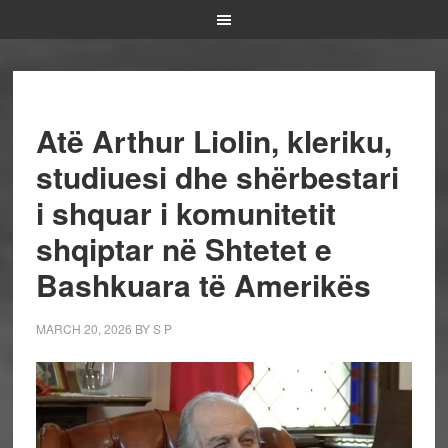
Atë Arthur Liolin, kleriku,
studiuesi dhe shërbestari
i shquar i komunitetit
shqiptar në Shtetet e
Bashkuara të Amerikës
MARCH 20, 2026
BY
S P