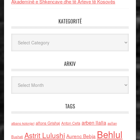
Akademinë e Shkencave dhe të Arteve të Kosovës
KATEGORITË
Kategoritë
ARKIV
Arkiv
TAGS
arben llalla
alfons Grishaj
Anton Cefa
asllan
albano kolonjari
Behlul
Astrit Lulushi
Aurenc Bebja
Bushati