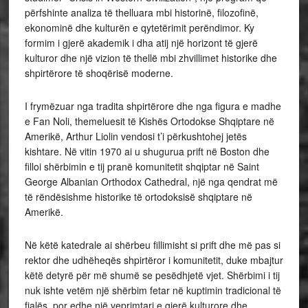
përfshinte analiza të thelluara mbi historinë, filozofinë,
ekonominë dhe kulturën e qytetërimit perëndimor. Ky
formim i gjerë akademik i dha atij një horizont të gjerë
kulturor dhe një vizion të thellë mbi zhvillimet historike dhe
shpirtërore të shoqërisë moderne.
I frymëzuar nga tradita shpirtërore dhe nga figura e madhe
e Fan Noli, themeluesit të Kishës Ortodokse Shqiptare në
Amerikë, Arthur Liolin vendosi t’i përkushtohej jetës
kishtare. Në vitin 1970 ai u shugurua prift në Boston dhe
filloi shërbimin e tij pranë komunitetit shqiptar në Saint
George Albanian Orthodox Cathedral, një nga qendrat më
të rëndësishme historike të ortodoksisë shqiptare në
Amerikë.
Në këtë katedrale ai shërbeu fillimisht si prift dhe më pas si
rektor dhe udhëheqës shpirtëror i komunitetit, duke mbajtur
këtë detyrë për më shumë se pesëdhjetë vjet. Shërbimi i tij
nuk ishte vetëm një shërbim fetar në kuptimin tradicional të
fjalës, por edhe një veprimtari e gjerë kulturore dhe