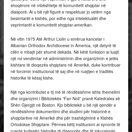
shoqërore në mbështetje të komunitetit shqiptar në
diasporë. Ai u bë një figurë e respektuar jo vetëm nga
besimtarët e kishës, por edhe nga intelektualët dhe
veprimtarët e komunitetit shqiptar-amerikan.
Në vitin 1975 Atë Arthur Liolin u emërua kancelar i
Albanian Orthodox Archdiocese in America, një detyrë të
cilën e mbajti për shumë dekada. Në këtë funksion ai luajti
një rol vendimtar në administrimin dhe organizimin e jetës
kishtare të dioqezës shqiptare në Amerikë, duke kontribuar
në forcimin institucional të saj dhe në ruajtjen e traditës
historike të kësaj kishe.
Një nga kontributet e tij më të rëndësishme ishte themelimi
dhe organizimi i Bibliotekës “Fan Noli” pranë Katedrales së
Shën Gjergjit në Boston. Kjo bibliotekë u bë një qendër e
rëndësishme dokumentimi dhe studimi për historinë e
shqiptarëve në Amerikë dhe për trashëgiminë e Kishës
Ortodokse Shqiptare. Përmes këtij institucioni ai synonte të
ruante kujtesën historike të diasporës dhe të inkurajonte