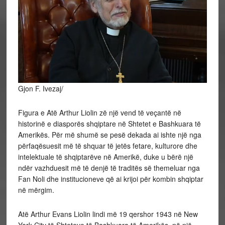
Gjon F. Ivezaj/
Figura e Atë Arthur Liolin zë një vend të veçantë në
historinë e diasporës shqiptare në Shtetet e Bashkuara të
Amerikës. Për më shumë se pesë dekada ai ishte një nga
përfaqësuesit më të shquar të jetës fetare, kulturore dhe
intelektuale të shqiptarëve në Amerikë, duke u bërë një
ndër vazhduesit më të denjë të traditës së themeluar nga
Fan Noli dhe institucioneve që ai krijoi për kombin shqiptar
në mërgim.
Atë Arthur Evans Liolin lindi më 19 qershor 1943 në New
York City të Shteteve të Bashkuara të Amerikës, në një