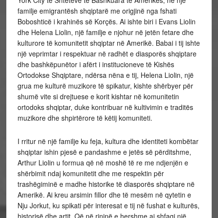
familje emigrantësh shqiptarë me origjinë nga fshati
Boboshticë i krahinës së Korçës. Ai ishte biri i Evans Liolin
dhe Helena Liolin, një familje e njohur në jetën fetare dhe
kulturore të komunitetit shqiptar në Amerikë. Babai i tij ishte
një veprimtar i respektuar në radhët e diasporës shqiptare
dhe bashkëpunëtor i afërt i institucioneve të Kishës
Ortodokse Shqiptare, ndërsa nëna e tij, Helena Liolin, një
grua me kulturë muzikore të spikatur, kishte shërbyer për
shumë vite si drejtuese e korit kishtar në komunitetin
ortodoks shqiptar, duke kontribuar në kultivimin e traditës
muzikore dhe shpirtërore të këtij komuniteti.
I rritur në një familje ku feja, kultura dhe identiteti kombëtar
shqiptar ishin pjesë e pandashme e jetës së përditshme,
Arthur Liolin u formua që në moshë të re me ndjenjën e
shërbimit ndaj komunitetit dhe me respektin për
trashëgiminë e madhe historike të diasporës shqiptare në
Amerikë. Ai kreu arsimin fillor dhe të mesëm në qytetin e
Nju Jorkut, ku spikati për interesat e tij në fushat e kulturës,
historisë dhe artit. Që në rininë e hershme ai shfaqi një