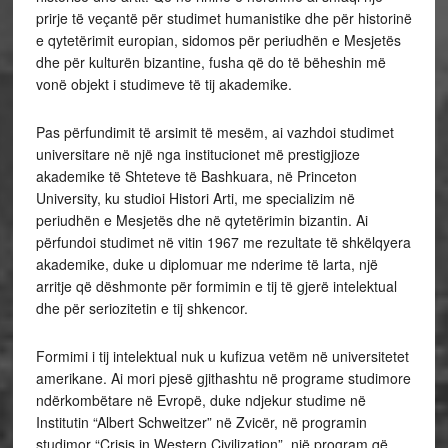
prirje të veçantë për studimet humanistike dhe për historinë
e qytetërimit europian, sidomos për periudhën e Mesjetës
dhe për kulturën bizantine, fusha që do të bëheshin më
vonë objekt i studimeve të tij akademike.
Pas përfundimit të arsimit të mesëm, ai vazhdoi studimet
universitare në një nga institucionet më prestigjioze
akademike të Shteteve të Bashkuara, në Princeton
University, ku studioi Histori Arti, me specializim në
periudhën e Mesjetës dhe në qytetërimin bizantin. Ai
përfundoi studimet në vitin 1967 me rezultate të shkëlqyera
akademike, duke u diplomuar me nderime të larta, një
arritje që dëshmonte për formimin e tij të gjerë intelektual
dhe për seriozitetin e tij shkencor.
Formimi i tij intelektual nuk u kufizua vetëm në universitetet
amerikane. Ai mori pjesë gjithashtu në programe studimore
ndërkombëtare në Evropë, duke ndjekur studime në
Institutin “Albert Schweitzer” në Zvicër, në programin
studimor “Crisis in Western Civilization”, një program që