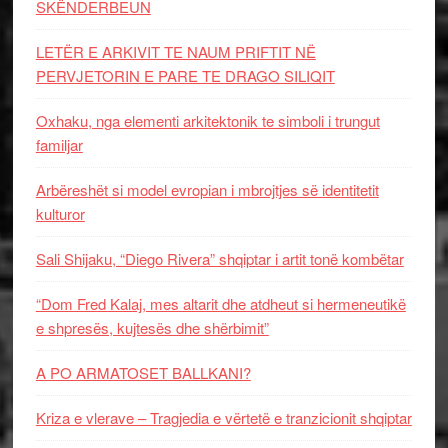
SKËNDERBEUN
LETËR E ARKIVIT TE NAUM PRIFTIT NË
PERVJETORIN E PARE TE DRAGO SILIQIT
Oxhaku, nga elementi arkitektonik te simboli i trungut
familjar
Arbëreshët si model evropian i mbrojtjes së identitetit
kulturor
Sali Shijaku, “Diego Rivera” shqiptar i artit tonë kombëtar
“Dom Fred Kalaj, mes altarit dhe atdheut si hermeneutikë
e shpresës, kujtesës dhe shërbimit”
A PO ARMATOSET BALLKANI?
Kriza e vlerave – Tragjedia e vërtetë e tranzicionit shqiptar