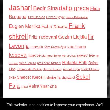
Jashari
dalip greca
Beqir Sina
Elida
Buçpapaj
Enver Bytyci
Elmi Berisha
Ermira Babamusta
Frank
Eugjen Merlika
Fahri Xharra
shkreli
Ilir
Gezim Llojdia
Fritz radovani
Levonja
Interviste
Kolec Traboini
Keze Kozeta Zylo
kosova
Kosove
nderroi jete
Marjana Bulku
ne
Murat Gecaj
Rafaela Prifti
Rafael
Nene Tereza
Kosove
presidenti Nishani
Floqi
Raimonda Moisiu
Ramiz Lushaj
reshat kripa
Sadik Elshani
Sokol
Shefqet Kercelli
shqiperia
shqiptaret
SHBA
Paja
Vatra
Visar Zhiti
Thaci
This website uses cookies to improve your experience. We'll