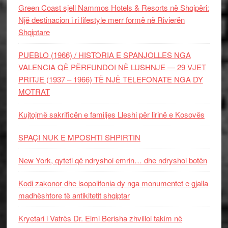
Green Coast sjell Nammos Hotels & Resorts në Shqipëri:
Një destinacion i ri lifestyle merr formë në Rivierën
Shqiptare
PUEBLO (1966) / HISTORIA E SPANJOLLES NGA
VALENCIA QË PËRFUNDOI NË LUSHNJE — 29 VJET
PRITJE (1937 – 1966) TË NJË TELEFONATE NGA DY
MOTRAT
Kujtojmë sakrificën e familjes Lleshi për lirinë e Kosovës
SPAÇI NUK E MPOSHTI SHPIRTIN
New York, qyteti që ndryshoi emrin… dhe ndryshoi botën
Kodi zakonor dhe isopolifonia dy nga monumentet e gjalla
madhështore të antikitetit shqiptar
Kryetari i Vatrës Dr. Elmi Berisha zhvilloi takim në