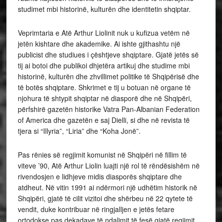
studimet mbi historinë, kulturën dhe identitetin shqiptar.
Veprimtaria e Atë Arthur Liolinit nuk u kufizua vetëm në
jetën kishtare dhe akademike. Ai ishte gjithashtu një
publicist dhe studiues i çështjeve shqiptare. Gjatë jetës së
tij ai botoi dhe publikoi dhjetëra artikuj dhe studime mbi
historinë, kulturën dhe zhvillimet politike të Shqipërisë dhe
të botës shqiptare. Shkrimet e tij u botuan në organe të
njohura të shtypit shqiptar në diasporë dhe në Shqipëri,
përfshirë gazetën historike Vatra Pan‑Albanian Federation
of America dhe gazetën e saj Dielli, si dhe në revista të
tjera si “Illyria”, “Liria” dhe “Koha Jonë”.
Pas rënies së regjimit komunist në Shqipëri në fillim të
viteve ’90, Atë Arthur Liolin luajti një rol të rëndësishëm në
rivendosjen e lidhjeve midis diasporës shqiptare dhe
atdheut. Në vitin 1991 ai ndërmori një udhëtim historik në
Shqipëri, gjatë të cilit vizitoi dhe shërbeu në 22 qytete të
vendit, duke kontribuar në ringjalljen e jetës fetare
ortodokse pas dekadave të ndalimit të fesë gjatë regjimit