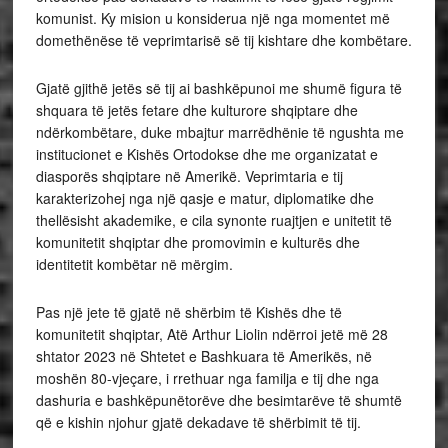
komunist. Ky mision u konsiderua një nga momentet më
domethënëse të veprimtarisë së tij kishtare dhe kombëtare.
Gjatë gjithë jetës së tij ai bashkëpunoi me shumë figura të
shquara të jetës fetare dhe kulturore shqiptare dhe
ndërkombëtare, duke mbajtur marrëdhënie të ngushta me
institucionet e Kishës Ortodokse dhe me organizatat e
diasporës shqiptare në Amerikë. Veprimtaria e tij
karakterizohej nga një qasje e matur, diplomatike dhe
thellësisht akademike, e cila synonte ruajtjen e unitetit të
komunitetit shqiptar dhe promovimin e kulturës dhe
identitetit kombëtar në mërgim.
Pas një jete të gjatë në shërbim të Kishës dhe të
komunitetit shqiptar, Atë Arthur Liolin ndërroi jetë më 28
shtator 2023 në Shtetet e Bashkuara të Amerikës, në
moshën 80-vjeçare, i rrethuar nga familja e tij dhe nga
dashuria e bashkëpunëtorëve dhe besimtarëve të shumtë
që e kishin njohur gjatë dekadave të shërbimit të tij.