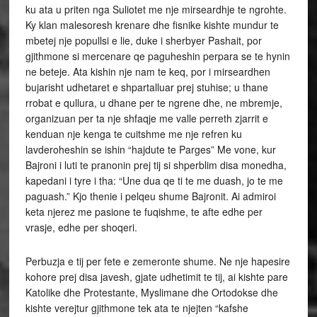
ku ata u priten nga Suliotet me nje mirseardhje te ngrohte.
Ky klan malesoresh krenare dhe fisnike kishte mundur te
mbetej nje popullsi e lie, duke i sherbyer Pashait, por
gjithmone si mercenare qe paguheshin perpara se te hynin
ne beteje. Ata kishin nje nam te keq, por i mirseardhen
bujarisht udhetaret e shpartalluar prej stuhise; u thane
rrobat e qullura, u dhane per te ngrene dhe, ne mbremje,
organizuan per ta nje shfaqje me valle perreth zjarrit e
kenduan nje kenga te cuitshme me nje refren ku
lavderoheshin se ishin “hajdute te Parges” Me vone, kur
Bajroni i luti te pranonin prej tij si shperblim disa monedha,
kapedani i tyre i tha: “Une dua qe ti te me duash, jo te me
paguash.” Kjo thenie i pelqeu shume Bajronit. Ai admiroi
keta njerez me pasione te fuqishme, te afte edhe per
vrasje, edhe per shoqeri.
Perbuzja e tij per fete e zemeronte shume. Ne nje hapesire
kohore prej disa javesh, gjate udhetimit te tij, ai kishte pare
Katolike dhe Protestante, Myslimane dhe Ortodokse dhe
kishte verejtur gjithmone tek ata te njejten “kafshe