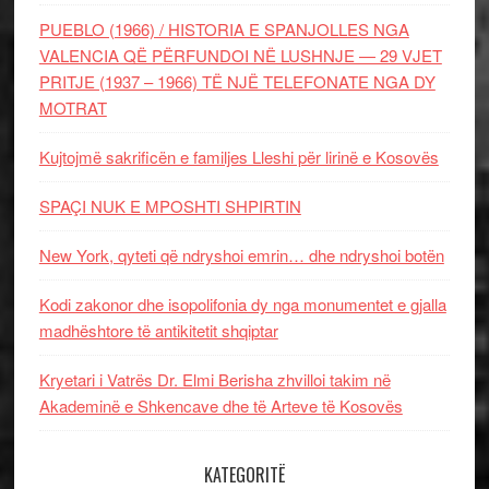
PUEBLO (1966) / HISTORIA E SPANJOLLES NGA
VALENCIA QË PËRFUNDOI NË LUSHNJE — 29 VJET
PRITJE (1937 – 1966) TË NJË TELEFONATE NGA DY
MOTRAT
Kujtojmë sakrificën e familjes Lleshi për lirinë e Kosovës
SPAÇI NUK E MPOSHTI SHPIRTIN
New York, qyteti që ndryshoi emrin… dhe ndryshoi botën
Kodi zakonor dhe isopolifonia dy nga monumentet e gjalla
madhështore të antikitetit shqiptar
Kryetari i Vatrës Dr. Elmi Berisha zhvilloi takim në
Akademinë e Shkencave dhe të Arteve të Kosovës
KATEGORITË