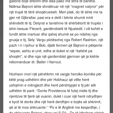
gallone boje shkrimi dhe disa pako me letra të bardha.
Ndërsa Bajroni ishte shndëruar në një “magnet natyror” për
një trupë të tërë shoqëruesish. Meri plak, do të ishte me ta
gjer në Gjibraltar, pasi era e detit i bënte shumë mirë
shëndetit të tij. Detyrat e tanishme të shërbëtorit të trupës i
ishin besuar Flecerit, gardërobistit të Njustedit, i cili kohët e
fundit ishte martuar dhe qahej shumë se po ndahej nga
gruaja e tij, Sely. Vargu plotësohej nga Robert Rashton, një
pazh i ri i njohur si Bob, djalë fermeri që Bajroni e pëlqente
“sepse, ashtu si unë, edhe ai duket si një “kafshë pa
shoqëri”, si dhe nga një garderobist gjerman që ja kishte
rekomanduar dr. Batler i Harrout.
Hoxhson mori një përshkrim në vargje heroiko-komike për
këtë prag-udhëtimi dhe për Hobhauz që villte herë
ushqimin e mëngjezit dhe herë përshtypjet e tij për atë
udhëtim të parë. “Donte Providenca të futej midis tij dhe
njerëzve të tjerë që vuanin, dukë i cuar një herë ndrydhjen
e kycit të dorës dhe një herë derdhjen e bojës së shkrimit,
që ai të mos shkruante.” “Po e lë Anglinë me keqardhje, (
do shkruante Bajroni, shen.yni S.Gj).- Do të kthehem sërish