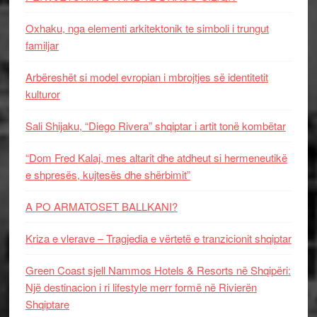
Oxhaku, nga elementi arkitektonik te simboli i trungut
familjar
Arbëreshët si model evropian i mbrojtjes së identitetit
kulturor
Sali Shijaku, “Diego Rivera” shqiptar i artit tonë kombëtar
“Dom Fred Kalaj, mes altarit dhe atdheut si hermeneutikë
e shpresës, kujtesës dhe shërbimit”
A PO ARMATOSET BALLKANI?
Kriza e vlerave – Tragjedia e vërtetë e tranzicionit shqiptar
Green Coast sjell Nammos Hotels & Resorts në Shqipëri:
Një destinacion i ri lifestyle merr formë në Rivierën
Shqiptare