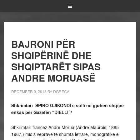
BAJRONI PËR
SHQIPËRINË DHE
SHQIPTARËT SIPAS
ANDRE MORUASË
DECEMBER 9, 2013
BY
DGRECA
Shkrimtari
SPIRO GJIKONDI e s
olli në gjuhën shqipe
enkas për Gazetën “DIELLI”/
Shkrimtari francez Andre Morua (Andre Maurois, 1885-
1967,) midis veprave të shumta letrare, monografike e