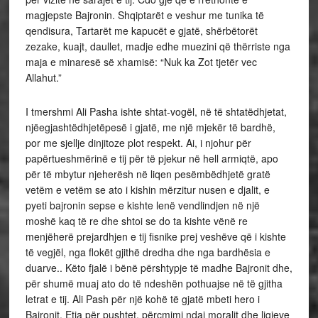
magjepste Bajronin. Shqiptarët e veshur me tunika të
qendisura, Tartarët me kapucët e gjatë, shërbëtorët
zezake, kuajt, daullet, madje edhe muezini që thërriste nga
maja e minaresë së xhamisë: “Nuk ka Zot tjetër vec
Allahut.”
I tmershmi Ali Pasha ishte shtat-vogël, në të shtatëdhjetat,
njëegjashtëdhjetëpesë i gjatë, me një mjekër të bardhë,
por me sjellje dinjitoze plot respekt. Ai, i njohur për
papërtueshmërinë e tij për të pjekur në hell armiqtë, apo
për të mbytur njeherësh në liqen pesëmbëdhjetë gratë
vetëm e vetëm se ato i kishin mërzitur nusen e djalit, e
pyeti bajronin sepse e kishte lenë vendlindjen në një
moshë kaq të re dhe shtoi se do ta kishte vënë re
menjëherë prejardhjen e tij fisnike prej veshëve që i kishte
të vegjël, nga flokët gjithë dredha dhe nga bardhësia e
duarve.. Këto fjalë i bënë përshtypje të madhe Bajronit dhe,
për shumë muaj ato do të ndeshën pothuajse në të gjitha
letrat e tij. Ali Pash për një kohë të gjatë mbeti hero i
Bajronit. Etja për pushtet, përcmimi ndaj moralit dhe ligjeve