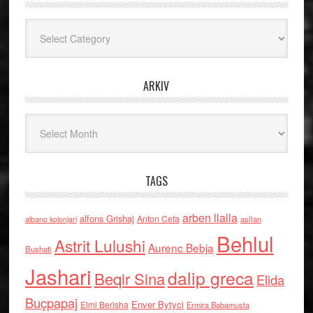
Kategoritë
ARKIV
Arkiv
TAGS
arben llalla
alfons Grishaj
Anton Cefa
asllan
albano kolonjari
Behlul
Astrit Lulushi
Aurenc Bebja
Bushati
Jashari
dalip greca
Beqir Sina
Elida
Buçpapaj
Enver Bytyci
Elmi Berisha
Ermira Babamusta