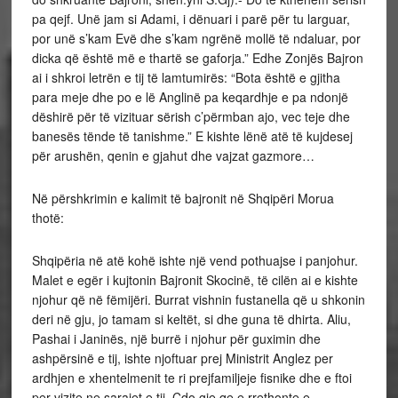
pa qejf. Unë jam si Adami, i dënuari i parë për tu larguar,
por unë s’kam Evë dhe s’kam ngrënë mollë të ndaluar, por
dicka që është më e thartë se gaforja.” Edhe Zonjës Bajron
ai i shkroi letrën e tij të lamtumirës: “Bota është e gjitha
para meje dhe po e lë Anglinë pa keqardhje e pa ndonjë
dëshirë për të vizituar sërish c’përmban ajo, vec teje dhe
banesës tënde të tanishme.” E kishte lënë atë të kujdesej
për arushën, qenin e gjahut dhe vajzat gazmore…
Në përshkrimin e kalimit të bajronit në Shqipëri Morua
thotë:
Shqipëria në atë kohë ishte një vend pothuajse i panjohur.
Malet e egër i kujtonin Bajronit Skocinë, të cilën ai e kishte
njohur që në fëmijëri. Burrat vishnin fustanella që u shkonin
deri në gju, jo tamam si keltët, si dhe guna të dhirta. Aliu,
Pashai i Janinës, një burrë i njohur për guximin dhe
ashpërsinë e tij, ishte njoftuar prej Ministrit Anglez per
ardhjen e xhentelmenit te ri prejfamiljeje fisnike dhe e ftoi
per vizite ne sarajet e tij. Cdo gje qe e rrethonte e