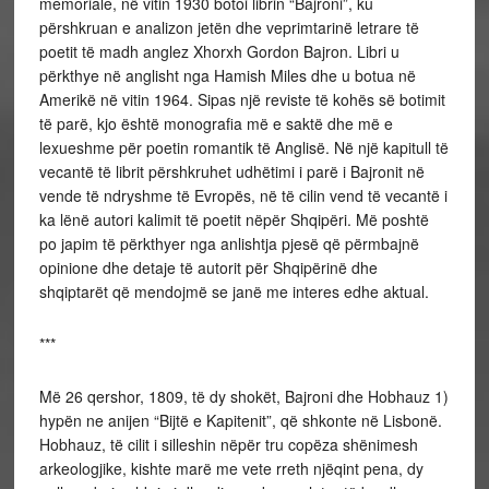
memoriale, në vitin 1930 botoi librin “Bajroni”, ku
përshkruan e analizon jetën dhe veprimtarinë letrare të
poetit të madh anglez Xhorxh Gordon Bajron. Libri u
përkthye në anglisht nga Hamish Miles dhe u botua në
Amerikë në vitin 1964. Sipas një reviste të kohës së botimit
të parë, kjo është monografia më e saktë dhe më e
lexueshme për poetin romantik të Anglisë. Në një kapitull të
vecantë të librit përshkruhet udhëtimi i parë i Bajronit në
vende të ndryshme të Evropës, në të cilin vend të vecantë i
ka lënë autori kalimit të poetit nëpër Shqipëri. Më poshtë
po japim të përkthyer nga anlishtja pjesë që përmbajnë
opinione dhe detaje të autorit për Shqipërinë dhe
shqiptarët që mendojmë se janë me interes edhe aktual.
***
Më 26 qershor, 1809, të dy shokët, Bajroni dhe Hobhauz 1)
hypën ne anijen “Bijtë e Kapitenit”, që shkonte në Lisbonë.
Hobhauz, të cilit i silleshin nëpër tru copëza shënimesh
arkeologjike, kishte marë me vete rreth njëqint pena, dy