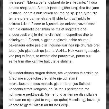
njerezore”. Ndersa per shqiptaret do te shkruante: ” I dua
shume shqiptaret. Ata nuk jane te gjithe turq, disa fise jane
kristiane, por feja nuk ndikon shume ne sjelljet e tyre.” Nje
teme e preferuar ne letrat e tij ishte kontrasti midis te
shkretit Uiliam Flecer te Njustedit qe ankohej vazhdimisht
nen nje ombrelle per shiun ne malet shqiptare dhe
shoqeruesit e tij te rinj, te cilet ishin mosperfilles dhe te
shkelqyar.. ” Fleceri, si gjithe anglezet, eshte shume i
pakenaqur edhe pse disi i ngushelluar nga nje dhurate prej
tetedhjete pjastrash qe ja dha Veziri… Nuk vuan nga asgje,
vec prej te ftohtit, te nxehtit dhe paraziteve, porse nuk
eshte trim dhe ka frike hajdutet e stuhine..
Si kundershtuan rrugen detare, ata vendosen te arrinin ne
Greqi me rruge tokesore. Ishte nje udhetim i
mrekullueshem mes malesh. gjate mbremjes Suliotet
kendonin strofa kengesh, qe Bajroni i perkthente me
ndihmen e perkthyesit. Me ne fund arriten ne disa pllaja e
ndaluan ne nje qytet te vogel qe quhej Mesollongj, buze nje
kenete te gjere. Kishin arritur ne Greqi.