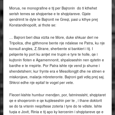
Morua, ne monografine e tij per Bajronin do ti kthehet
serish temes se shqiperise e te shqiptareve. Gjate
qendrimit te dyte te Bajronit ne Greqi, pasi u kthye prej
Konstandinopolit, ai thote se:
… Bajroni beri disa vizita ne More, duke shkuar deri ne
Tripolica, dhe gjithmone bente nje ndalese ne Patra, ku nje
konsull angles, Z.Strane, sherbente si bankieri i tij. I
pelqente ky port ku anijet me trupin e tyre te holle, qe i
kujtonin floten e Agamemnonit, shpaloseshin nen qytetin e
bardhe e te rrepirte. Por Patra ishte nje vend jo shume i
shendetshem; kur frynte era e Mesollongjit dhe ne stinen e
miskonjave, malarja mbreteronte. Bajroni gati vdiq prej saj.
Shkroi edhe nje epitaf te vogel per vete.
Fleceri kishte humbur mendjen, por, fatmiresisht, shqiptaret
qe e shoqeronin e qe kujdeseshin per te , i thane doktorit
se do ta vrisnin neqoftese zoteria i tyre do te vdiste. Ishte
fuqia e Jovit, Rinia e tij apo ky kercenim i shqiptareve qe e