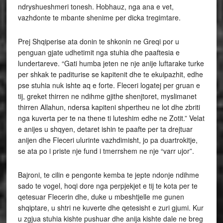
ndryshueshmeri tonesh. Hobhauz, nga ana e vet,
vazhdonte te mbante shenime per dicka tregimtare.
Prej Shqiperise ata donin te shkonin ne Greqi por u
penguan gjate udhetimit nga stuhia dhe paaftesia e
lundertareve. “Gati humba jeten ne nje anije luftarake turke
per shkak te paditurise se kapitenit dhe te ekuipazhit, edhe
pse stuhia nuk ishte aq e forte. Fleceri logatej per gruan e
tij, greket thirren ne ndihme gjithe shenjtoret, myslimanet
thirren Allahun, ndersa kapiteni shpertheu ne lot dhe zbriti
nga kuverta per te na thene ti luteshim edhe ne Zotit.” Velat
e anijes u shqyen, detaret ishin te paafte per ta drejtuar
anijen dhe Fleceri ulurinte vazhdimisht, jo pa duartrokitje,
se ata po i priste nje fund i tmerrshem ne nje “varr ujor”.
Bajroni, te cilin e pengonte kemba te jepte ndonje ndihme
sado te vogel, hoqi dore nga perpjekjet e tij te kota per te
qetesuar Flecerin dhe, duke u mbeshtjelle me gunen
shqiptare, u shtri ne kuverte dhe qetesisht e zuri gjumi. Kur
u zgjua stuhia kishte pushuar dhe anija kishte dale ne breg