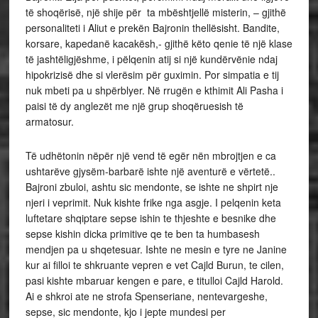
të shoqërisë, një shije për ta mbështjellë misterin, – gjithë
personaliteti i Aliut e prekën Bajronin thellësisht. Bandite,
korsare, kapedanë kacakësh,- gjithë këto qenie të një klase
të jashtëligjëshme, i pëlqenin atij si një kundërvënie ndaj
hipokrizisë dhe si vlerësim për guximin. Por simpatia e tij
nuk mbeti pa u shpërblyer. Në rrugën e kthimit Ali Pasha i
paisi të dy anglezët me një grup shoqëruesish të
armatosur.
Të udhëtonin nëpër një vend të egër nën mbrojtjen e ca
ushtarëve gjysëm-barbarë ishte një aventurë e vërtetë..
Bajroni zbuloi, ashtu sic mendonte, se ishte ne shpirt nje
njeri i veprimit. Nuk kishte frike nga asgje. I pelqenin keta
luftetare shqiptare sepse ishin te thjeshte e besnike dhe
sepse kishin dicka primitive qe te ben ta humbasesh
mendjen pa u shqetesuar. Ishte ne mesin e tyre ne Janine
kur ai filloi te shkruante vepren e vet Cajld Burun, te cilen,
pasi kishte mbaruar kengen e pare, e titulloi Cajld Harold.
Ai e shkroi ate ne strofa Spenseriane, nentevargeshe,
sepse, sic mendonte, kjo i jepte mundesi per