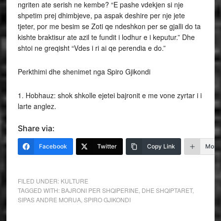
ngriten ate serish ne kembe? “E pashe vdekjen si nje
shpetim prej dhimbjeve, pa aspak deshire per nje jete
tjeter, por me besim se Zoti qe ndeshkon per se gjalli do ta
kishte braktisur ate azil te fundit i lodhur e i keputur.” Dhe
shtoi ne greqisht “Vdes i ri ai qe perendia e do.”
Perkthimi dhe shenimet nga Spiro Gjikondi
1. Hobhauz: shok shkolle ejetei bajronit e me vone zyrtar i i
larte anglez.
Share via:
Facebook
Twitter
Copy Link
More
FILED UNDER:
KULTURE
TAGGED WITH:
BAJRONI PER SHQIPERINE
,
DHE SHQIPTARET
,
SIPAS ANDRE MORUA
,
SPIRO GJIKONDI