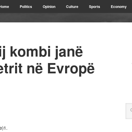
Home
Politics
Opinion
Culture
Sports
Economy
ij kombi janë
etrit në Evropë
e)1.