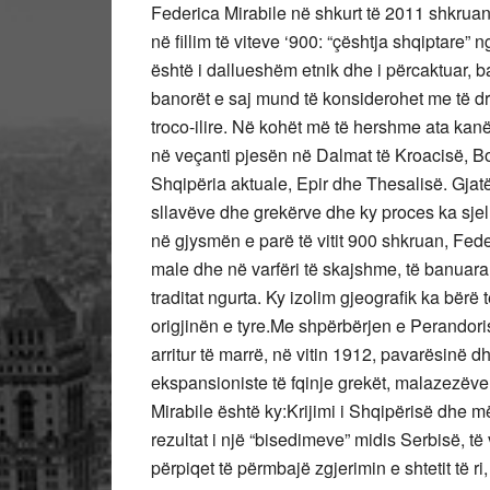
Federica Mirabile në shkurt të 2011 shkruan
në fillim të viteve ‘900: “çështja shqiptare” 
është i dallueshëm etnik dhe i përcaktuar, ba
banorët e saj mund të konsiderohet me të dr
troco-ilire. Në kohët më të hershme ata kan
në veçanti pjesën në Dalmat të Kroacisë, 
Shqipëria aktuale, Epir dhe Thesalisë. Gjatë 
sllavëve dhe grekërve dhe ky proces ka sjell
në gjysmën e parë të vitit 900 shkruan, Fede
male dhe në varfëri të skajshme, të banuara
traditat ngurta. Ky izolim gjeografik ka bërë 
origjinën e tyre.Me shpërbërjen e Perandori
arritur të marrë, në vitin 1912, pavarësinë 
ekspansioniste të fqinje grekët, malazezëve
Mirabile është ky:Krijimi i Shqipërisë dhe më
rezultat i një “bisedimeve” midis Serbisë, të
përpiqet të përmbajë zgjerimin e shtetit të ri