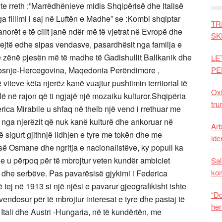
te rreth :”Marrëdhënieve midis Shqipërisë dhe Italisë
nga fillimi i saj në Luftën e Madhe” se :Kombi shqiptar
TR
norët e të cilit janë ndër më të vjetrat në Evropë dhe
SK
ejtë edhe sipas vendasve, pasardhësit nga familja e
ë zënë pjesën më të madhe të Gadishullit Ballkanik dhe
LE
Bosnje-Hercegovina, Maqedonia Perëndimore ,
PE
viteve këta njerëz kanë vuajtur pushtimin territorial të
Oxh
ë në rajon që ti ngjajë një mozaiku kulturor.Shqipëria
tru
rica Mirabile u shfaq në thelb një vend i rrethuar me
 nga njerëzit që nuk kanë kulturë dhe ankoruar në
Arb
të sigurt gjithnjë lidhjen e tyre me tokën dhe me
iden
së Osmane dhe ngritja e nacionalistëve, ky popull ka
dhe u përpoq për të mbrojtur veten kundër ambiciet
Sal
ko
 dhe serbëve. Pas pavarësisë gjykimi i Federica
 tej në 1913 si një njësi e pavarur gjeografikisht ishte
“Do
 vendosur për të mbrojtur interesat e tyre dhe pastaj të
her
, Itali dhe Austri -Hungaria, në të kundërtën, me