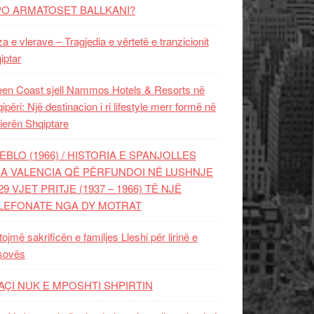
PO ARMATOSET BALLKANI?
za e vlerave – Tragjedia e vërtetë e tranzicionit
iptar
en Coast sjell Nammos Hotels & Resorts në
ipëri: Një destinacion i ri lifestyle merr formë në
ierën Shqiptare
EBLO (1966) / HISTORIA E SPANJOLLES
A VALENCIA QË PËRFUNDOI NË LUSHNJE
29 VJET PRITJE (1937 – 1966) TË NJË
LEFONATE NGA DY MOTRAT
tojmë sakrificën e familjes Lleshi për lirinë e
sovës
AÇI NUK E MPOSHTI SHPIRTIN