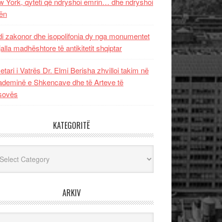
 York, qyteti që ndryshoi emrin… dhe ndryshoi
ën
i zakonor dhe isopolifonia dy nga monumentet
jalla madhështore të antikitetit shqiptar
etari i Vatrës Dr. Elmi Berisha zhvilloi takim në
deminë e Shkencave dhe të Arteve të
sovës
KATEGORITË
egoritë
ARKIV
iv