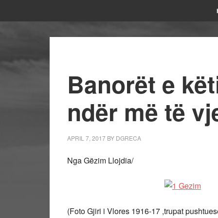
Banorët e kët
ndër më të vj
APRIL 7, 2017
BY
DGRECA
Nga Gëzim Llojdia/
(Foto Gjiri i Vlores 1916-17 ,trupat pushtues