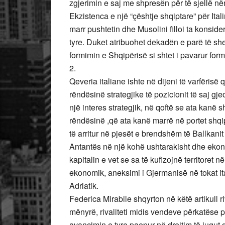
zgjerimin e saj me shpresën për të sjellë nën m
Ekzistenca e një “çështje shqiptare” për Ital
marr pushtetin dhe Musolini filloi ta konsi
tyre. Duket atribuohet dekadën e parë të she
formimin e Shqipërisë si shtet i pavarur form
2.
Qeveria italiane ishte në dijeni të varfërisë
rëndësinë strategjike të pozicionit të saj gj
një interes strategjik, në qoftë se ata kanë 
rëndësinë ,që ata kanë marrë në portet shqi
të arritur në pjesët e brendshëm të Ballkanit
Antantës në një kohë ushtarakisht dhe ekonom
kapitalin e vet se sa të kufizojnë territoret n
ekonomik, aneksimi i Gjermanisë në tokat i
Adriatik.
Federica Mirabile shqyrton në këtë artikull r
mënyrë, rivaliteti midis vendeve përkatëse
avancimin e tyre paepur në drejtim të jugut d