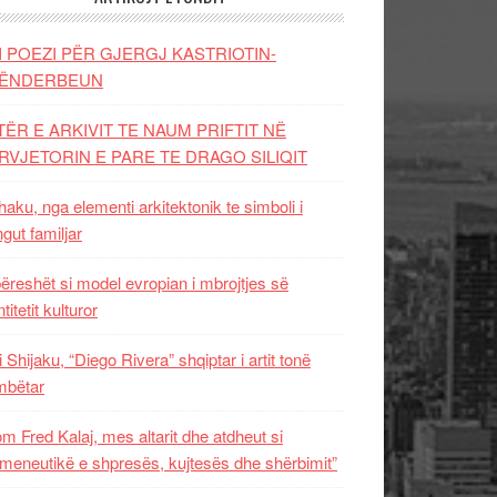
I POEZI PËR GJERGJ KASTRIOTIN-
ËNDERBEUN
TËR E ARKIVIT TE NAUM PRIFTIT NË
RVJETORIN E PARE TE DRAGO SILIQIT
aku, nga elementi arkitektonik te simboli i
ngut familjar
ëreshët si model evropian i mbrojtjes së
titetit kulturor
i Shijaku, “Diego Rivera” shqiptar i artit tonë
mbëtar
m Fred Kalaj, mes altarit dhe atdheut si
meneutikë e shpresës, kujtesës dhe shërbimit”