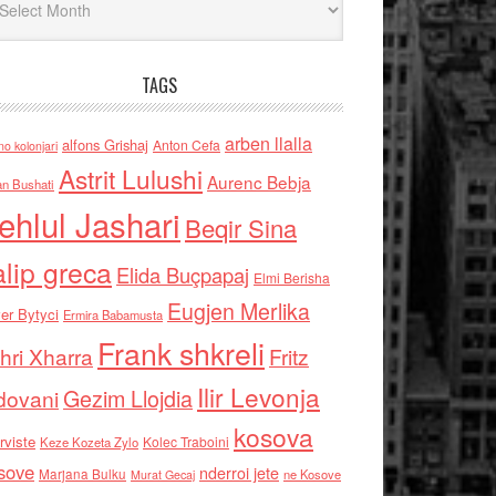
TAGS
arben llalla
alfons Grishaj
Anton Cefa
no kolonjari
Astrit Lulushi
Aurenc Bebja
an Bushati
ehlul Jashari
Beqir Sina
alip greca
Elida Buçpapaj
Elmi Berisha
Eugjen Merlika
er Bytyci
Ermira Babamusta
Frank shkreli
hri Xharra
Fritz
Ilir Levonja
Gezim Llojdia
dovani
kosova
rviste
Kolec Traboini
Keze Kozeta Zylo
sove
nderroi jete
Marjana Bulku
ne Kosove
Murat Gecaj