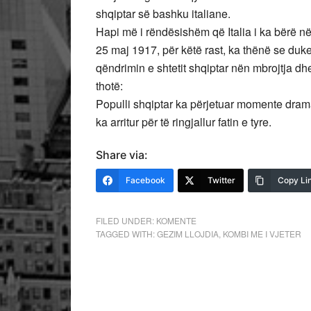
shqiptar së bashku italiane.
Hapi më i rëndësishëm që Italia i ka bërë në
25 maj 1917, për këtë rast, ka thënë se duke
qëndrimin e shtetit shqiptar nën mbrojtja d
thotë:
Populli shqiptar ka përjetuar momente dramati
ka arritur për të ringjallur fatin e tyre.
Share via:
Facebook
Twitter
Copy Li
FILED UNDER:
KOMENTE
TAGGED WITH:
GEZIM LLOJDIA
,
KOMBI ME I VJETER