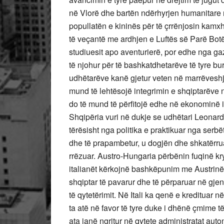
në Vlorë dhe bartën ndërhyrjen humanitare 
popullatën e kininës për të çrrënjosin kamxh
të veçantë me ardhjen e Luftës së Parë Bot
studiuesit apo aventurierë, por edhe nga gaz
të njohur për të bashkatdhetarëve të tyre b
udhëtarëve kanë gjetur veten në marrëveshje
mund të lehtësojë integrimin e shqiptarëve n
do të mund të përfitojë edhe në ekonominë i
Shqipëria vuri në dukje se udhëtari Leonardo
tërësisht nga politika e praktikuar nga serb
dhe të prapambetur, u dogjën dhe shkatërru
rrëzuar. Austro-Hungaria përbënin fuqinë kry
italianët kërkojnë bashkëpunim me Austrinë 
shqiptar të pavarur dhe të përparuar në gjen
të qytetërimit. Në Itali ka qenë e kredituar 
ta atë në favor të tyre duke i dhënë çmime të
ata janë ngritur në qytete administratat auto