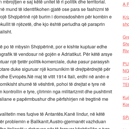
brojtjen e saj këtë unitet të ri politik dhe territorial.
A 
inë mund të identifikohen gjatë ose para se fashizmi të
derojë Shqipërinë një burim i domosdoshëm për kombin e
Kri
kullit të njëzetë, dhe kjo është periudha që paraprin
shq
alisht.
Gre
Shq
 që po të mbysin Shqipërinë, por e kishte kuptuar edhe
Riv
eografik të vendosur në gojën e Adriatikut. Për këtë arsye
shtuar një tjetër politik-komerciale, duke pasur parasysh
PU
ptare duke siguruar një komunikim të drejtpërdrejtë për
NG
 dhe Evropës.Në maj të vitit 1914 Itali, erdhi në anën e
— 
ikisht shumë të vështirë, pohoi të drejtat e tyre në
TE
ën kontrollin e tyre, çlirimin nga militarizmit dhe pushtimit
Kuj
taliane e papërmbushur dhe përfshirjen në tregtinë me
Ko
ivalitetin mes fuqive të Antantës.Kanë lindur, në këtë
SP
 për problemin e Ballkanit.Austro-gjermanët vazhduan
he italianët u detyruan për të forcuar kështjellën e tyre