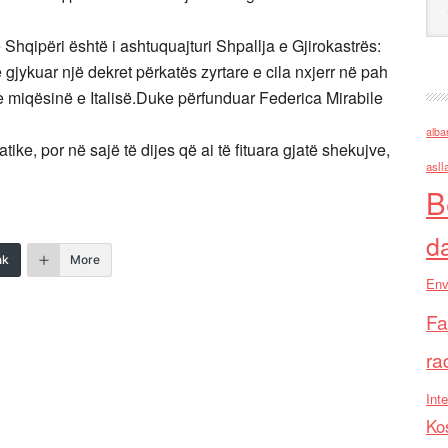
 Shqipëri është i ashtuquajturi Shpallja e Gjirokastrës:
 gjykuar një dekret përkatës zyrtare e cila nxjerr në pah
he miqësinë e Italisë.Duke përfunduar Federica Mirabile
alba
ke, por në sajë të dijes që ai të fituara gjatë shekujve,
asll
B
d
nk
More
Env
Fa
ra
Inte
Ko