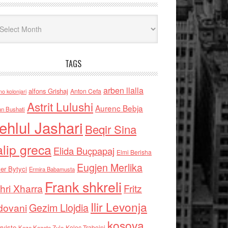
iv
TAGS
arben llalla
alfons Grishaj
Anton Cefa
no kolonjari
Astrit Lulushi
Aurenc Bebja
an Bushati
ehlul Jashari
Beqir Sina
alip greca
Elida Buçpapaj
Elmi Berisha
Eugjen Merlika
er Bytyci
Ermira Babamusta
Frank shkreli
hri Xharra
Fritz
Ilir Levonja
Gezim Llojdia
dovani
kosova
rviste
Kolec Traboini
Keze Kozeta Zylo