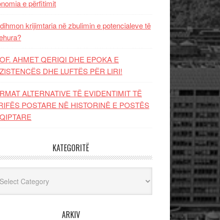
nomia e përfitimit
dihmon krijimtaria në zbulimin e potencialeve të
ehura?
OF. AHMET QERIQI DHE EPOKA E
ZISTENCЁS DHE LUFTЁS PЁR LIRI!
RMAT ALTERNATIVE TË EVIDENTIMIT TË
RIFËS POSTARE NË HISTORINË E POSTËS
QIPTARE
KATEGORITË
egoritë
ARKIV