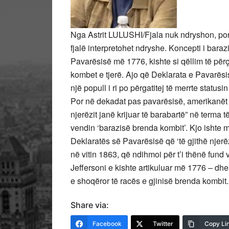
Nga Astrit LULUSHI/Fjala nuk ndryshon, por 
fjalë interpretohet ndryshe. Koncepti i bara
Pavarësisë më 1776, kishte si qëllim të për
kombet e tjerë. Ajo që Deklarata e Pavarësisë
një popull i ri po përgatitej të merrte statu
Por në dekadat pas pavarësisë, amerikanët f
njerëzit janë krijuar të barabartë” në terma 
vendin ‘barazisë brenda kombit’. Kjo ishte 
Deklaratës së Pavarësisë që ‘të gjithë njerëz
në vitin 1863, që ndihmoi për t’i thënë fun
Jeffersoni e kishte artikuluar më 1776 – dhe t
e shoqëror të racës e gjinisë brenda kombit.
Share via:
Facebook
Twitter
Copy Li