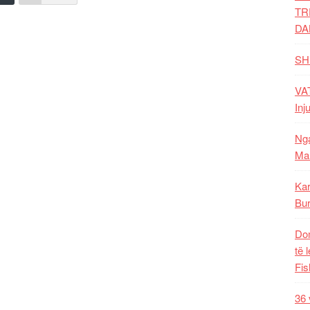
TR
DA
SH
VAT
Inj
Nga
Mal
Kar
Bur
Dom
të 
Fis
36 