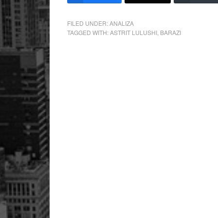
FILED UNDER:
ANALIZA
TAGGED WITH:
ASTRIT LULUSHI
,
BARAZI