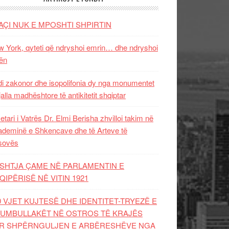
AÇI NUK E MPOSHTI SHPIRTIN
 York, qyteti që ndryshoi emrin… dhe ndryshoi
ën
i zakonor dhe isopolifonia dy nga monumentet
jalla madhështore të antikitetit shqiptar
etari i Vatrës Dr. Elmi Berisha zhvilloi takim në
deminë e Shkencave dhe të Arteve të
sovës
SHTJA ÇAME NË PARLAMENTIN E
QIPËRISË NË VITIN 1921
0 VJET KUJTESË DHE IDENTITET-TRYEZË E
UMBULLAKËT NË OSTROS TË KRAJËS
R SHPËRNGULJEN E ARBËRESHËVE NGA