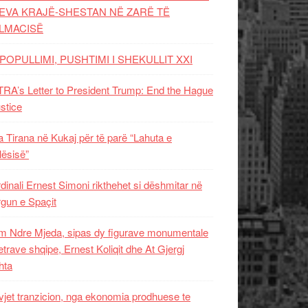
EVA KRAJË-SHESTAN NË ZARË TË
LMACISË
POPULLIMI, PUSHTIMI I SHEKULLIT XXI
RA’s Letter to President Trump: End the Hague
ustice
 Tirana në Kukaj për të parë “Lahuta e
ësisë”
dinali Ernest Simoni rikthehet si dëshmitar në
gun e Spaçit
 Ndre Mjeda, sipas dy figurave monumentale
letrave shqipe, Ernest Koliqit dhe At Gjergj
hta
vjet tranzicion, nga ekonomia prodhuese te