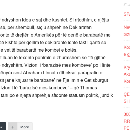
SP
ndryshon idea e saj dhe kushtet. Si rrjedhim, e njëjta
zisë, për shembull, siç u shpreh në Deklaratën
New
bot
çonte të drejtën e Amerikës për të qenë e barabartë me
 kishte për qëllim të deklaronte ishte fakt i qartë se
Kod
sin e vet të barabartë me kombet e botës.
e g
illuan të lexonin pohimin e zhurmshëm se “të gjithë
të ndryshëm. Vizioni i ‘barazisë mes kombeve’ po i linte
Kry
mënyra sesi Abraham Lincoln ritheksoi paragrafin e
Aka
it janë krijuar të barabartë’ në Fjalimin e Getisburgut
Ko
d vizionit të ‘barazisë mes kombeve’ – që Thomas
ÇË
ani po e njëjta shprehje sfidonte statusin politik, juridik
SH
30
RR
nk
More
PË