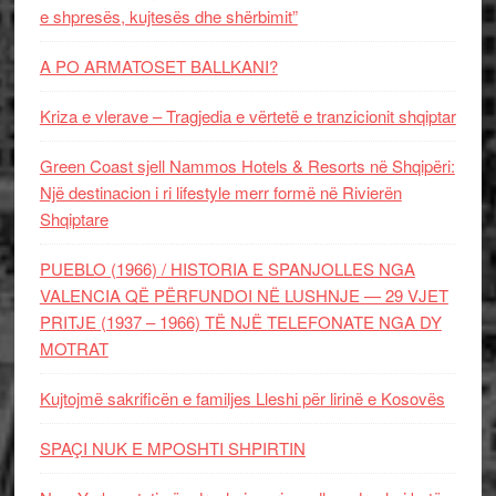
e shpresës, kujtesës dhe shërbimit”
A PO ARMATOSET BALLKANI?
Kriza e vlerave – Tragjedia e vërtetë e tranzicionit shqiptar
Green Coast sjell Nammos Hotels & Resorts në Shqipëri:
Një destinacion i ri lifestyle merr formë në Rivierën
Shqiptare
PUEBLO (1966) / HISTORIA E SPANJOLLES NGA
VALENCIA QË PËRFUNDOI NË LUSHNJE — 29 VJET
PRITJE (1937 – 1966) TË NJË TELEFONATE NGA DY
MOTRAT
Kujtojmë sakrificën e familjes Lleshi për lirinë e Kosovës
SPAÇI NUK E MPOSHTI SHPIRTIN