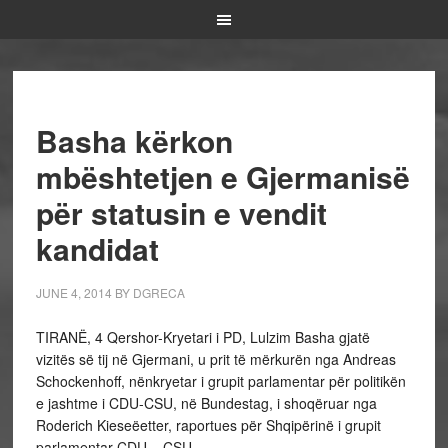
Basha kërkon
mbështetjen e Gjermanisë
për statusin e vendit
kandidat
JUNE 4, 2014
BY
DGRECA
TIRANË, 4 Qershor-Kryetari i PD, Lulzim Basha gjatë
vizitës së tij në Gjermani, u prit të mërkurën nga Andreas
Schockenhoff, nënkryetar i grupit parlamentar për politikën
e jashtme i CDU-CSU, në Bundestag, i shoqëruar nga
Roderich Kieseëetter, raportues për Shqipërinë i grupit
parlamentar CDU – CSU.