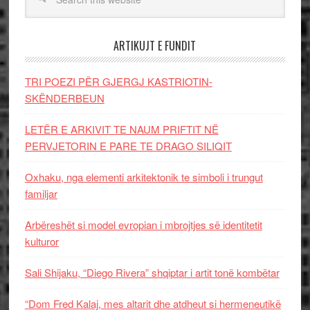
ARTIKUJT E FUNDIT
TRI POEZI PËR GJERGJ KASTRIOTIN-
SKËNDERBEUN
LETËR E ARKIVIT TE NAUM PRIFTIT NË
PERVJETORIN E PARE TE DRAGO SILIQIT
Oxhaku, nga elementi arkitektonik te simboli i trungut
familjar
Arbëreshët si model evropian i mbrojtjes së identitetit
kulturor
Sali Shijaku, “Diego Rivera” shqiptar i artit tonë kombëtar
“Dom Fred Kalaj, mes altarit dhe atdheut si hermeneutikë