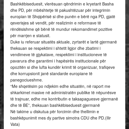
Bashkëbiseduesit, vlerësuan qëndrimin e kryetarit Basha
dhe PD, për mbështetje të pakushtëzuar për integrimin
europian të Shqipërisë si dhe punën e bërë nga PD, gjatë
qeverisjes së vendit, për realizimin e reformave të
rëndësishme që bënë të mundur rekomandimet pozitive
për marrjen e statusit.
Duke iu referuar situatës aktuale, zyrtarët e lartë gjermanë
theksuan se respektimi i shtetit ligjor dhe zbatimi i
vendimeve të gjykatave, respektimi i institucioneve të
pavarura dhe garantimi i hapësirës institucionale për
opozitën si dhe lufta kundër krimit të organizuar, trafiqeve
dhe korrupsionit janë standarde europiane të
panegociueshme.
“Me shqetësim po ndjekim edhe situatën, në raport me
shkarkimet masive në administratën publike të nëpunësve
të trajnuar, edhe me kontributin e taksapaguesve gjermanë
dhe të BE”, theksuan bashkëbiseduesit gjermanë
Në takime u diskutua për forcimin dhe thellimin e
bashkëpunimit mes dy partive simotra CDU dhe PD.(Ilir
Vata)