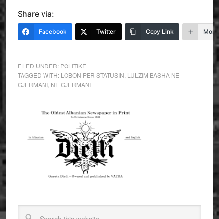
Share via:
Facebook
Twitter
Copy Link
More
FILED UNDER:
POLITIKE
TAGGED WITH:
LOBON PER STATUSIN
,
LULZIM BASHA NE
GJERMANI
,
NE GJERMANI