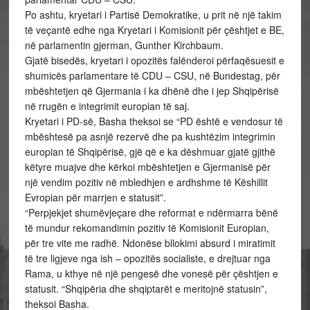
Po ashtu, kryetari i Partisë Demokratike, u prit në një takim
të veçantë edhe nga Kryetari i Komisionit për çështjet e BE,
në parlamentin gjerman, Gunther Kirchbaum.
Gjatë bisedës, kryetari i opozitës falënderoi përfaqësuesit e
shumicës parlamentare të CDU – CSU, në Bundestag, për
mbështetjen që Gjermania i ka dhënë dhe i jep Shqipërisë
në rrugën e integrimit europian të saj.
Kryetari i PD-së, Basha theksoi se “PD është e vendosur të
mbështesë pa asnjë rezervë dhe pa kushtëzim integrimin
europian të Shqipërisë, gjë që e ka dëshmuar gjatë gjithë
këtyre muajve dhe kërkoi mbështetjen e Gjermanisë për
një vendim pozitiv në mbledhjen e ardhshme të Këshillit
Evropian për marrjen e statusit”.
“Perpjekjet shumëvjeçare dhe reformat e ndërmarra bënë
të mundur rekomandimin pozitiv të Komisionit Europian,
për tre vite me radhë. Ndonëse bllokimi absurd i miratimit
të tre ligjeve nga ish – opozitës socialiste, e drejtuar nga
Rama, u kthye në një pengesë dhe vonesë për çështjen e
statusit. “Shqipëria dhe shqiptarët e meritojnë statusin”,
theksoi Basha.