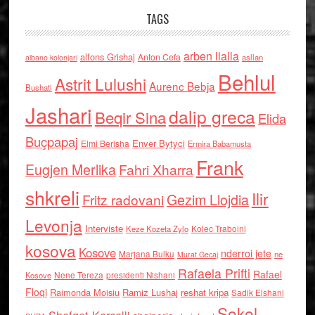
TAGS
arben llalla
alfons Grishaj
Anton Cefa
asllan
albano kolonjari
Behlul
Astrit Lulushi
Aurenc Bebja
Bushati
Jashari
dalip greca
Beqir Sina
Elida
Buçpapaj
Enver Bytyci
Elmi Berisha
Ermira Babamusta
Frank
Eugjen Merlika
Fahri Xharra
shkreli
Ilir
Gezim Llojdia
Fritz radovani
Levonja
Interviste
Kolec Traboini
Keze Kozeta Zylo
kosova
Kosove
nderroi jete
Marjana Bulku
ne
Murat Gecaj
Rafaela Prifti
Rafael
Nene Tereza
Kosove
presidenti Nishani
Floqi
Raimonda Moisiu
Ramiz Lushaj
reshat kripa
Sadik Elshani
Sokol