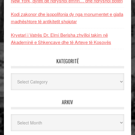
New York, qyteti që ndryshoi emrin… dhe ndryshoi botën
Kodi zakonor dhe isopolifonia dy nga monumentet e gjalla
madhështore të antikitetit shqiptar
Kryetari i Vatrës Dr. Elmi Berisha zhvilloi takim në
Akademinë e Shkencave dhe të Arteve të Kosovës
KATEGORITË
Kategoritë
ARKIV
Arkiv