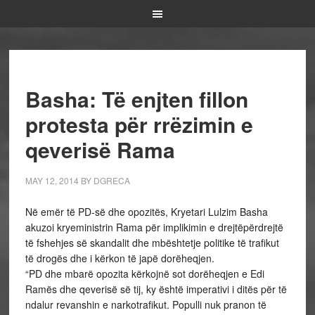
Basha: Të enjten fillon
protesta për rrëzimin e
qeverisë Rama
MAY 12, 2014
BY
DGRECA
Në emër të PD-së dhe opozitës, Kryetari Lulzim Basha
akuzoi kryeministrin Rama për implikimin e drejtëpërdrejtë
të fshehjes së skandalit dhe mbështetje politike të trafikut
të drogës dhe i kërkon të japë dorëheqjen.
“PD dhe mbarë opozita kërkojnë sot dorëheqjen e Edi
Ramës dhe qeverisë së tij, ky është imperativi i ditës për të
ndalur revanshin e narkotrafikut. Populli nuk pranon të