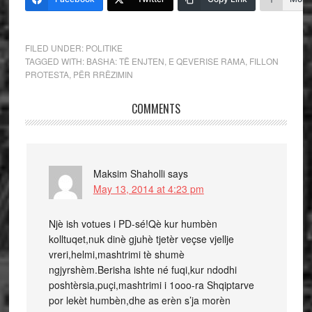
FILED UNDER:
POLITIKE
TAGGED WITH:
BASHA: TË ENJTEN
,
E QEVERISE RAMA
,
FILLON
PROTESTA
,
PËR RRËZIMIN
COMMENTS
Maksim Shaholli
says
May 13, 2014 at 4:23 pm
Njè ish votues i PD-sé!Qè kur humbèn
kolltuqet,nuk dinè gjuhè tjetèr veçse vjellje
vreri,helmi,mashtrimi tè shumè
ngjyrshèm.Berisha ishte né fuqi,kur ndodhi
poshtèrsia,puçi,mashtrimi i 1ooo-ra Shqiptarve
por lekèt humbèn,dhe as erèn s’ja morèn