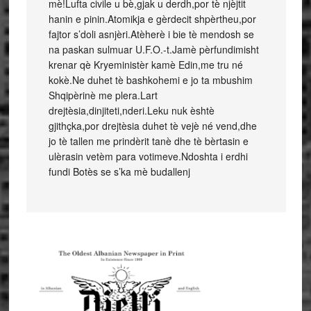
mè!Lufta civile u bè,gjak u derdh,por tè njèjtit
hanin e pinin.Atomikja e gèrdecit shpèrtheu,por
fajtor s’doli asnjèri.Atèherè i bie tè mendosh se
na paskan sulmuar U.F.O.-t.Jamè pèrfundimisht
krenar qè Kryeministèr kamè Edin,me tru né
kokè.Ne duhet tè bashkohemi e jo ta mbushim
Shqipèrinè me plera.Lart
drejtèsia,dinjiteti,nderi.Leku nuk èshtè
gjithçka,por drejtèsia duhet tè vejè né vend,dhe
jo tè tallen me prindèrit tanè dhe tè bèrtasin e
ulèrasin vetèm para votimeve.Ndoshta i erdhi
fundi Botès se s’ka mè budallenj