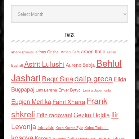
Arkiv
TAGS
arben llalla
alfons Grishaj
Anton Cefa
asllan
albano kolonjari
Behlul
Astrit Lulushi
Aurenc Bebja
Bushati
Jashari
dalip greca
Beqir Sina
Elida
Buçpapaj
Enver Bytyci
Elmi Berisha
Ermira Babamusta
Frank
Eugjen Merlika
Fahri Xharra
shkreli
Ilir
Gezim Llojdia
Fritz radovani
Levonja
Interviste
Kolec Traboini
Keze Kozeta Zylo
kosova
Kosove
nderroi jete
Marjana Bulku
ne
Murat Gecaj