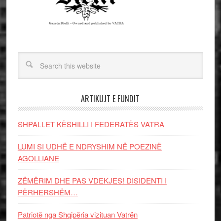
ARTIKUJT E FUNDIT
SHPALLET KËSHILLI I FEDERATËS VATRA
LUMI SI UDHË E NDRYSHIM NË POEZINË
AGOLLIANE
ZËMËRIM DHE PAS VDEKJES! DISIDENTI I
PËRHERSHËM…
Patriotë nga Shqipëria vizituan Vatrën