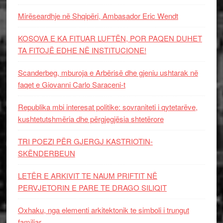
Mirëseardhje në Shqipëri, Ambasador Eric Wendt
KOSOVA E KA FITUAR LUFTËN, POR PAQEN DUHET
TA FITOJË EDHE NË INSTITUCIONE!
Scanderbeg, mburoja e Arbërisë dhe gjeniu ushtarak në
faqet e Giovanni Carlo Saraceni-t
Republika mbi interesat politike: sovraniteti i qytetarëve,
kushtetutshmëria dhe përgjegjësia shtetërore
TRI POEZI PËR GJERGJ KASTRIOTIN-
SKËNDERBEUN
LETËR E ARKIVIT TE NAUM PRIFTIT NË
PERVJETORIN E PARE TE DRAGO SILIQIT
Oxhaku, nga elementi arkitektonik te simboli i trungut
familjar