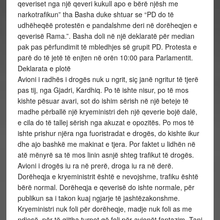
qeveriset nga një qeveri kukull apo e bërë njësh me
narkotrafikun” tha Basha duke shtuar se “PD do të
udhëheqëë protestën e pandalshme deri në dorëheqjen e
qeverisë Rama.”. Basha doli në një deklaratë për median
pak pas përfundimit të mbledhjes së grupit PD. Protesta e
parë do të jetë të enjten në orën 10:00 para Parlamentit.
Deklarata e plotë
Avioni i radhës i drogës nuk u ngrit, siç janë ngritur të tjerë
pas tij, nga Gjadri, Kardhiq. Po të ishte nisur, po të mos
kishte pësuar avari, sot do ishim sërish në një beteje të
madhe përballë një kryeministri deh një qeverie bojë dalë,
e cila do të tallej sërish nga akuzat e opozitës. Po mos të
ishte prishur njëra nga fuoristradat e drogës, do kishte ikur
dhe ajo bashkë me makinat e tjera. Por faktet u lidhën në
atë mënyrë sa të mos linin asnjë shteg trafikut të drogës.
Avioni i drogës iu ra në prerë, droga iu ra në derë.
Dorëheqja e kryeministrit është e nevojshme, trafiku është
bërë normal. Dorëheqja e qeverisë do ishte normale, për
publikun sa i takon kuaj ngjarje të jashtëzakonshme.
Kryeministri nuk foli për dorëheqje, madje nuk foli as me
ndjesë, për të gjitha turpet që foli për avionët fantazim. Tani