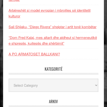
Arbëreshët si model evropian i mbrojtjes së identitetit
kulturor
Sali Shijaku, “Diego Rivera” shqiptar i artit tonë kombëtar
“Dom Fred Kalaj, mes altarit dhe atdheut si hermeneutikë
e shpresës, kujtesës dhe shërbimit”
A PO ARMATOSET BALLKANI?
KATEGORITË
Kategoritë
ARKIV