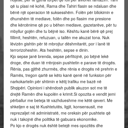
që iu plasi në kohë, Rama dhe Tahiri flasin se ndaluan dhe
bënë një operacion të suksesshëm. Folën për bllokimin e
dhunshëm të mediave, folën dhe po flasim me presione
dhe kërcënime që po u bëhen mediave, gazetarëve, për tu
mbyllur gojën dhe tu bëjnë iso. Kështu kanë bërë që prej
fillimit, heshtën, refuzuan, u tallën me akuzat tona. Nuk
lëvizën gishtin për të mbrojtur dëshmitarët, por i lanë të
terrorizoheshin. Ata heshtën, sepse e dinin.
Kjo sepse janë brenda, sepse përfitojnë, po bëjnë lekë
droge, dhe duan të rrënjosin pushtetin e parave të drogës.
Rënia, pas gjithë zhurmës, dhe rënia e drogës në prehrin e
Ramës, tregon qartë se këto kanë qenë në funksion për
narkokartelin për shtimin e këtij trafiku me bazë në
Shqipëri. Opinioni i shëndosh publik akuzon sot me të
drejtë Ramën dhe kupolën e krimit.Si opozita e vendit jemi
përballur me beteja të vazhdueshme me këtë qeveri. Me
shkeljen e saj të Kushtetutës, ligjit, konsensusit, me
reprezaljet në administratë, me oreksin për pushtete që
nuk i takojnë dhe politika të gabuara ekonomike.
Po kjo e drogës nuk është betejë mes opozitës dhe