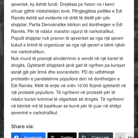
qeverisë, ky është fundi. Drejtësia po heton ne i kemi
ofruar gjithë mbështetjen tonë. Përgjegjësia politike e Edi
Ramës është sot evidente në dritë të diellit për çdo
shqiptar. Partia Demokratike kërkon sot dorëheqjen e Edi
Ramës. Për të ndalur marshin ogurzi të narkotrafikut.
Populli shqiptar nuk pranon të qeveriset as nga një qeveri
kukull e krimit të organizuar as nga një qeveri e bërë njësh
me narkotrafikun.
Nuk mund të pranojë shndërrimin e vendit në një kartel të
drogës. Qytetarët shqiptarë janë gati të ngrihen pa kursyer
asnjë gjë për lirinë dhe sovranitetin. PD do udhëheqë
protestën e pandalshme popullore deri në dorëheqjen e
Edi Ramës. Këtë të enjte në orën 10:00 ftojmë qytetarët në
një protestë popullore. Të ngrihemi në protestë për të
ndalur kursin kriminal të oligarkisë së drogës. Të ngrihemi
në këmbë më të bashkuar se kurrë për të çuar në shtëpi
qeverinë e narkotrafikut.
Share via:
Facebook
Twitter
Copy Link
More