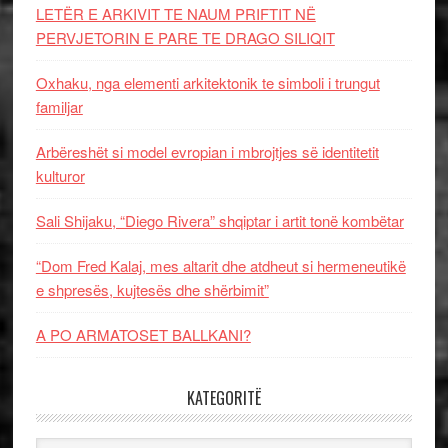
LETËR E ARKIVIT TE NAUM PRIFTIT NË
PERVJETORIN E PARE TE DRAGO SILIQIT
Oxhaku, nga elementi arkitektonik te simboli i trungut
familjar
Arbëreshët si model evropian i mbrojtjes së identitetit
kulturor
Sali Shijaku, “Diego Rivera” shqiptar i artit tonë kombëtar
“Dom Fred Kalaj, mes altarit dhe atdheut si hermeneutikë
e shpresës, kujtesës dhe shërbimit”
A PO ARMATOSET BALLKANI?
KATEGORITË