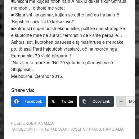
■Shikoni me kujdes foton nalt! A nuk ju duket sikur Shtraus
mendon… e thotë me vete:
■“Sigurisht, ky gomar, kujton se edhe unë do ha bar në
‘Kopshtin socialist të kelkazave!”
■Shtrausi i superfuqisë ekonomike, politike dhe strategjike
e kuptonte mirë në surrat, terroristin që kishte perballë…
Ashtusi sot, kuptohen pasuesit e tij mashtrues e rrencakë
po, të asaj Parti hajdutësh vrastarë, që na nxorën nga
Europa plot 70 vjetë përpara..!
*Ne vijim te rubrikes:”Në 70 vjetorin e përmbytjes së
Shqipnisë…”
Melbourne, Qershor 2015.
Share via:
Facebook
Twitter
Copy Link
More
FILED UNDER:
ANALIZA
TAGGED WITH:
FRITZ RADOVANI
,
JOSEF SHTRAUS
,
RAMIZ ALIA