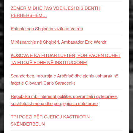
ZËMËRIM DHE PAS VDEKJES! DISIDENTI I
PËRHERSHËM…
Patriotë nga Shqipëria vizituan Vatrën
Mirëseardhje në Shqipëri, Ambasador Eric Wendt
KOSOVA E KA FITUAR LUFTËN, POR PAQEN DUHET
TA FITOJË EDHE NË INSTITUCIONE!
Scanderbeg, mburoja e Arbërisë dhe gjeniu ushtarak në
faqet e Giovanni Carlo Saraceni-t
Republika mbi interesat politike: sovraniteti i qytetarëve,
kushtetutshmëria dhe përgjegjësia shtetërore
TRI POEZI PËR GJERGJ KASTRIOTIN-
SKËNDERBEUN