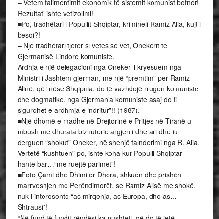
– Vetem falimentimit ekonomik të sistemit komunist botnor!
Rezultati ishte vetizolimi!
■Po, tradhëtari i Popullit Shqiptar, krimineli Ramiz Alia, kujt i
besoi?!
– Një tradhëtari tjeter si vetes së vet, Onekerit të
Gjermanisë Lindore komuniste.
Ardhja e një delegacioni nga Oneker, i kryesuem nga
Ministri i Jashtem gjerman, me një “premtim” per Ramiz
Alinë, që “nëse Shqipnia, do të vazhdojë rrugen komuniste
dhe dogmatike, nga Gjermania komuniste asaj do ti
sigurohet e ardhmja e ‘ndritur”!! (1987).
■Një dhomë e madhe në Drejtorinë e Pritjes në Tiranë u
mbush me dhurata bizhuterie argjenti dhe ari dhe iu
derguen “shokut” Oneker, në shenjë falnderimi nga R. Alia.
Vertetë “kushtuen” po, ishte koha kur Populli Shqiptar
hante bar…“me ruejtë parimet”!
■Foto Çami dhe Dhimiter Dhora, shkuen dhe prishën
marrveshjen me Perëndimorët, se Ramiz Alisë me shokë,
nuk i interesonte “as mirqenja, as Europa, dhe as…
Shtrausi”!
“Në fund të fundit rëndësi ka pushteti, që do të jetë