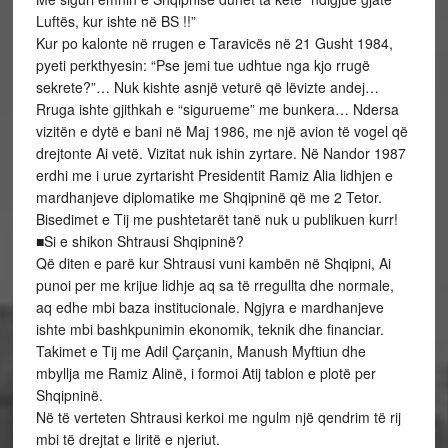
Luftës, kur ishte në BS !!”
Kur po kalonte në rrugen e Taravicës në 21 Gusht 1984,
pyeti perkthyesin: “Pse jemi tue udhtue nga kjo rrugë
sekrete?”… Nuk kishte asnjë veturë që lëvizte andej…
Rruga ishte gjithkah e “sigurueme” me bunkera… Ndersa
vizitën e dytë e bani në Maj 1986, me një avion të vogel që
drejtonte Ai vetë. Vizitat nuk ishin zyrtare. Në Nandor 1987
erdhi me i urue zyrtarisht Presidentit Ramiz Alia lidhjen e
mardhanjeve diplomatike me Shqipninë që me 2 Tetor.
Bisedimet e Tij me pushtetarët tanë nuk u publikuen kurr!
■Si e shikon Shtrausi Shqipninë?
Që diten e parë kur Shtrausi vuni kambën në Shqipni, Ai
punoi per me krijue lidhje aq sa të rregullta dhe normale,
aq edhe mbi baza institucionale. Ngjyra e mardhanjeve
ishte mbi bashkpunimin ekonomik, teknik dhe financiar.
Takimet e Tij me Adil Çarçanin, Manush Myftiun dhe
mbyllja me Ramiz Alinë, i formoi Atij tablon e plotë per
Shqipninë.
Në të verteten Shtrausi kerkoi me ngulm një qendrim të rij
mbi të drejtat e liritë e njeriut.