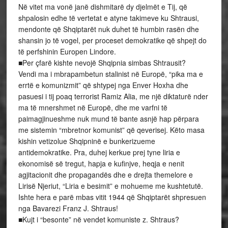
Në vitet ma vonë janë dishmitarë dy djelmët e Tij, që
shpalosin edhe të vertetat e atyne takimeve ku Shtrausi,
mendonte që Shqiptarët nuk duhet të humbin rasën dhe
shansin jo të vogel, per proceset demokratike që shpejt do
të perfshinin Europen Lindore.
■Per çfarë kishte nevojë Shqipnia simbas Shtrausit?
Vendi ma i mbrapambetun stalinist në Europë, “pika ma e
errtë e komunizmit” që shtypej nga Enver Hoxha dhe
pasuesi i tij poaq terrorist Ramiz Alia, me një diktaturë nder
ma të mnershmet në Europë, dhe me varfni të
paimagjinueshme nuk mund të bante asnjë hap përpara
me sistemin “mbretnor komunist” që qeverisej. Këto masa
kishin vetizolue Shqipninë e bunkerizueme
antidemokratike. Pra, duhej kerkue prej tyne liria e
ekonomisë së tregut, hapja e kufinjve, heqja e nenit
agjitacionit dhe propagandës dhe e drejta themelore e
Lirisë Njeriut, “Liria e besimit” e mohueme me kushtetutë.
Ishte hera e parë mbas vitit 1944 që Shqiptarët shpresuen
nga Bavarezi Franz J. Shtraus!
■Kujt i “besonte” në vendet komuniste z. Shtraus?