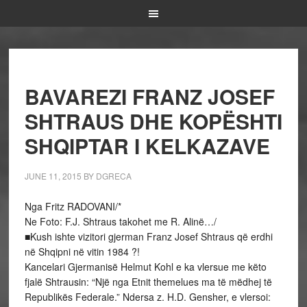
BAVAREZI FRANZ JOSEF
SHTRAUS DHE KOPËSHTI
SHQIPTAR I KELKAZAVE
JUNE 11, 2015
BY
DGRECA
Nga Fritz RADOVANI/*
Ne Foto: F.J. Shtraus takohet me R. Alinë…/
■Kush ishte vizitori gjerman Franz Josef Shtraus që erdhi
në Shqipni në vitin 1984 ?!
Kancelari Gjermanisë Helmut Kohl e ka vlersue me këto
fjalë Shtrausin: “Një nga Etnit themelues ma të mëdhej të
Republikës Federale.” Ndersa z. H.D. Gensher, e vlersoi: