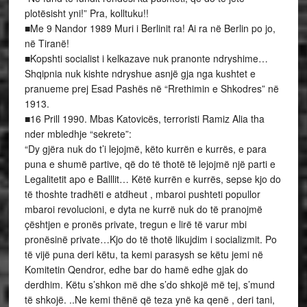
plotësisht yni!” Pra, kolltuku!!
■Me 9 Nandor 1989 Muri i Berlinit ra! Ai ra në Berlin po jo,
në Tiranë!
■Kopshti socialist i kelkazave nuk pranonte ndryshime…
Shqipnia nuk kishte ndryshue asnjë gja nga kushtet e
pranueme prej Esad Pashës në “Rrethimin e Shkodres” në
1913.
■16 Prill 1990. Mbas Katovicës, terroristi Ramiz Alia tha
nder mbledhje “sekrete”:
“Dy gjëra nuk do t’i lejojmë, këto kurrën e kurrës, e para
puna e shumë partive, që do të thotë të lejojmë një parti e
Legalitetit apo e Balllit… Këtë kurrën e kurrës, sepse kjo do
të thoshte tradhëti e atdheut , mbaroi pushteti popullor
mbaroi revolucioni, e dyta ne kurrë nuk do të pranojmë
çështjen e pronës private, tregun e lirë të varur mbi
pronësinë private…Kjo do të thotë likujdim i socializmit. Po
të vijë puna deri këtu, ta kemi parasysh se këtu jemi në
Komitetin Qendror, edhe bar do hamë edhe gjak do
derdhim. Këtu s’shkon më dhe s’do shkojë më tej, s’mund
të shkojë. ..Ne kemi thënë që teza ynë ka qenë , deri tani,