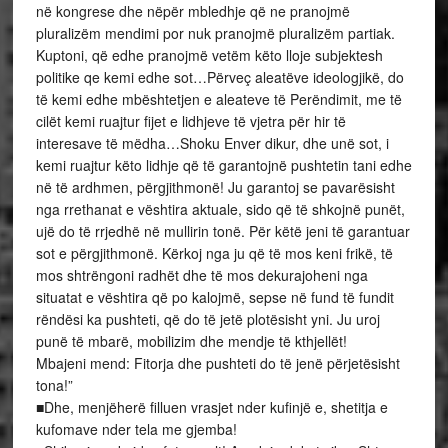
në kongrese dhe nëpër mbledhje që ne pranojmë
pluralizëm mendimi por nuk pranojmë pluralizëm partiak.
Kuptoni, që edhe pranojmë vetëm këto lloje subjektesh
politike qe kemi edhe sot…Përveç aleatëve ideologjikë, do
të kemi edhe mbështetjen e aleateve të Perëndimit, me të
cilët kemi ruajtur fijet e lidhjeve të vjetra për hir të
interesave të mëdha…Shoku Enver dikur, dhe unë sot, i
kemi ruajtur këto lidhje që të garantojnë pushtetin tani edhe
në të ardhmen, përgjithmonë! Ju garantoj se pavarësisht
nga rrethanat e vështira aktuale, sido që të shkojnë punët,
ujë do të rrjedhë në mullirin tonë. Për këtë jeni të garantuar
sot e përgjithmonë. Kërkoj nga ju që të mos keni frikë, të
mos shtrëngoni radhët dhe të mos dekurajoheni nga
situatat e vështira që po kalojmë, sepse në fund të fundit
rëndësi ka pushteti, që do të jetë plotësisht yni. Ju uroj
punë të mbarë, mobilizim dhe mendje të kthjellët!
Mbajeni mend: Fitorja dhe pushteti do të jenë përjetësisht
tona!”
■Dhe, menjëherë filluen vrasjet nder kufinjë e, shetitja e
kufomave nder tela me gjemba!