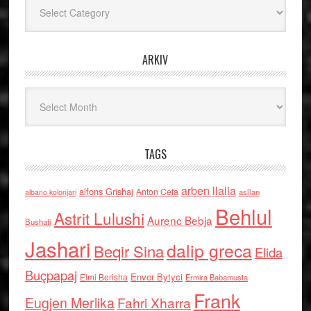
Kategoritë
ARKIV
Arkiv
TAGS
arben llalla
alfons Grishaj
Anton Cefa
asllan
albano kolonjari
Behlul
Astrit Lulushi
Aurenc Bebja
Bushati
Jashari
dalip greca
Beqir Sina
Elida
Buçpapaj
Enver Bytyci
Elmi Berisha
Ermira Babamusta
Frank
Eugjen Merlika
Fahri Xharra